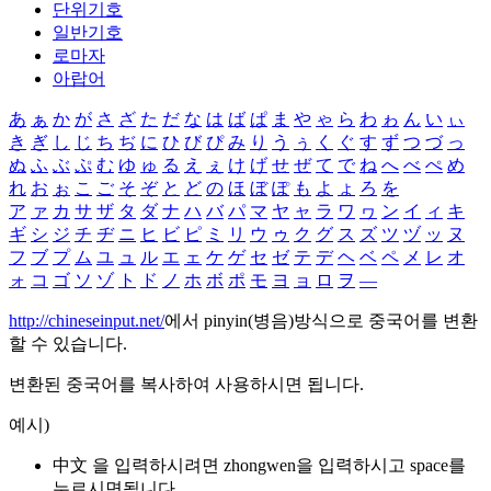
단위기호
일반기호
로마자
아랍어
あ
ぁ
か
が
さ
ざ
た
だ
な
は
ば
ぱ
ま
や
ゃ
ら
わ
ゎ
ん
い
ぃ
き
ぎ
し
じ
ち
ぢ
に
ひ
び
ぴ
み
り
う
ぅ
く
ぐ
す
ず
つ
づ
っ
ぬ
ふ
ぶ
ぷ
む
ゆ
ゅ
る
え
ぇ
け
げ
せ
ぜ
て
で
ね
へ
べ
ぺ
め
れ
お
ぉ
こ
ご
そ
ぞ
と
ど
の
ほ
ぼ
ぽ
も
よ
ょ
ろ
を
ア
ァ
カ
サ
ザ
タ
ダ
ナ
ハ
バ
パ
マ
ヤ
ャ
ラ
ワ
ヮ
ン
イ
ィ
キ
ギ
シ
ジ
チ
ヂ
ニ
ヒ
ビ
ピ
ミ
リ
ウ
ゥ
ク
グ
ス
ズ
ツ
ヅ
ッ
ヌ
フ
ブ
プ
ム
ユ
ュ
ル
エ
ェ
ケ
ゲ
セ
ゼ
テ
デ
ヘ
ベ
ペ
メ
レ
オ
ォ
コ
ゴ
ソ
ゾ
ト
ド
ノ
ホ
ボ
ポ
モ
ヨ
ョ
ロ
ヲ
―
http://chineseinput.net/
에서 pinyin(병음)방식으로 중국어를 변환
할 수 있습니다.
변환된 중국어를 복사하여 사용하시면 됩니다.
예시)
中文 을 입력하시려면
zhongwen
을 입력하시고 space를
누르시면됩니다.