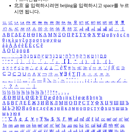
北京 을 입력하시려면
beijing
을 입력하시고 space를 누르
시면 됩니다.
ㅥ
ㅦ
ㅧ
ㅨ
ㅩ
ㅪ
ㅫ
ㅬ
ㅭ
ㅮ
ㅯ
ㅰ
ㅱ
ㅲ
ㅳ
ㅴ
ㅵ
ㅶ
ㅷ
ㅸ
ㅹ
ㅺ
ㅻ
ㅼ
ㅽ
ㅾ
ㅿ
ㆀ
ㆁ
ㆂ
ㆃ
ㆄ
ㆅ
ㆆ
ㆇ
ㆈ
ㆉ
ㆊ
ㆋ
ㆌ
ㆍ
ㆎ
Α
Β
Γ
Δ
Ε
Ζ
Η
Θ
Ι
Κ
Λ
Μ
Ν
Ξ
Ο
Π
Ρ
Σ
Τ
Υ
Φ
Χ
Ψ
Ω
α
β
γ
δ
ε
ζ
η
θ
ι
κ
λ
μ
ν
ξ
ο
π
ρ
σ
τ
υ
φ
χ
ψ
ω
á
à
Á
À
é
è
É
È
ç
Ç
ê
Ä
Ö
Ü
ä
ö
ü
ß
ְ
ֳ
ֲ
ֱ
ָ
ַ
ֵ
ֶ
ִ
ֹ
ּ
ֻ
ׂ
ׁ
ּ
ב
ה
נ
מ
צ
ת
ץ
ש
ד
ג
כ
ע
י
ח
ל
ך
ף
ק
ר
א
ט
ו
ן
ם
פ
‘
’
“
”
〔
〕
〈
〉
「
」
『
』
【
】
＂
（
）
［
］
｛
｝
±
×
÷
≠
≤
≥
∞
∴
♂
♀
∠
⊥
⌒
∂
∇
≡
≒
≪
≫
√
∽
∝
∵
∫
∬
∈
∋
⊆
⊇
⊂
⊃
∪
∩
∧
∨
￢
⇒
⇔
∀
∃
∮
∑
∏
＋
－
＜
＝
＞
、
。
·
‥
…
¨
〃
―
∥
＼
∼
´
～
ˇ
˘
˝
˚
˙
¸
˛
¡
¿
ː
！
＇
，
．
／
：
；
？
＾
＿
｀
｜
½
⅓
⅔
¼
¾
⅛
⅜
⅝
⅞
¹
²
³
⁴
ⁿ
₁
₂
₃
₄
Æ
Ð
Ħ
Ĳ
Ł
Ø
Œ
Þ
Ŧ
Ŋ
æ
đ
ð
ħ
ı
ĳ
ĸ
ŀ
ł
ø
œ
ß
þ
ŧ
ŋ
ŉ
А
Б
В
Г
Д
Е
Ё
Ж
З
И
Й
К
Л
М
Н
О
П
Р
С
Т
У
Ф
Х
Ц
Ч
Ш
Щ
Ъ
Ы
Ь
Э
Ю
Я
а
б
в
г
д
е
ё
ж
з
и
й
к
л
м
н
о
п
р
с
т
у
ф
х
ц
ч
ш
щ
ъ
ы
ь
э
ю
я
′
″
℃
Å
￠
￡
￥
¤
℉
‰
＄
％
Ｆ
￦
㎕
㎖
㎗
ℓ
㎘
㏄
㎣
㎤
㎥
㎦
㎙
㎚
㎛
㎜
㎝
㎞
㎟
㎠
㎡
㎢
㏊
㎍
㎎
㎏
㏏
㎈
㎉
㏈
㎧
㎨
㎰
㎱
㎲
㎳
㎴
㎵
㎶
㎷
㎸
㎹
㎀
㎁
㎂
㎃
㎄
㎺
㎻
㎽
㎾
㎿
㎐
㎑