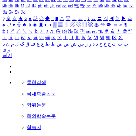
㎒
㎓
㎔
Ω
㏀
㏁
㎊
㎋
㎌
㏖
㏅
㎭
㎮
㎯
㏛
㎩
㎪
㎫
㎬
㏝
㏐
㏓
㏃
㏉
㏜
㏆
§
※
☆
★
○
●
◎
◇
◆
□
■
△
▽
→
←
↑
↓
↔
〓
◁
◀
▷
▶
♤
♠
♡
♥
♧
♣
⊙
◈
▣
◐
◑
▒
▤
▥
▨
▧
▦
▩
♨
☏
☎
☜
☞
¶
†
‡
↕
↗
↙
↖
↘
♭
♩
♪
♬
㉿
㈜
№
㏇
™
㏂
㏘
℡
＃
＆
＊
＠
ª
º
ⅰ
ⅱ
ⅲ
ⅳ
ⅴ
ⅵ
ⅶ
ⅷ
ⅸ
ⅹ
Ⅰ
Ⅱ
Ⅲ
Ⅳ
Ⅴ
Ⅵ
Ⅶ
Ⅷ
Ⅸ
Ⅹ
ا
ب
ت
ث
ج
ح
خ
د
ذ
ر
ز
س
ش
ص
ض
ط
ظ
ع
غ
ف
ق
ک
ل
م
ن
ه
و
ی
닫기
통합검색
국내학술논문
학위논문
해외학술논문
학술지