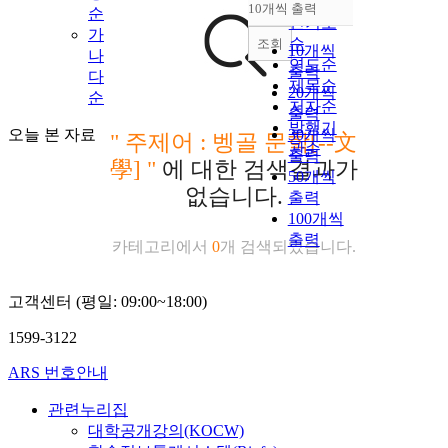
순
10개씩 출력
순
내림차순
인기도
가
순
조회
10개씩
나
연도순
출력
다
제목순
20개씩
순
저자순
출력
발행기
오늘 본 자료
30개씩
"
주제어 : 벵골 문학[--文
관순
출력
學]
"
에 대한 검색결과가
50개씩
없습니다.
출력
100개씩
출력
카테고리에서
0
개 검색되었습니다.
고객센터 (평일: 09:00~18:00)
1599-3122
ARS 번호안내
관련누리집
대학공개강의(KOCW)