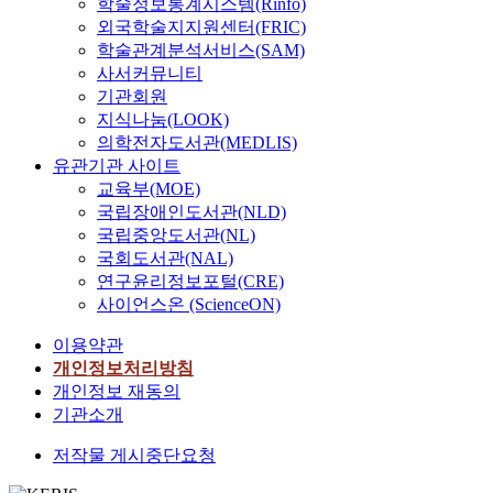
학술정보통계시스템(Rinfo)
외국학술지지원센터(FRIC)
학술관계분석서비스(SAM)
사서커뮤니티
기관회원
지식나눔(LOOK)
의학전자도서관(MEDLIS)
유관기관 사이트
교육부(MOE)
국립장애인도서관(NLD)
국립중앙도서관(NL)
국회도서관(NAL)
연구윤리정보포털(CRE)
사이언스온 (ScienceON)
이용약관
개인정보처리방침
개인정보 재동의
기관소개
저작물 게시중단요청