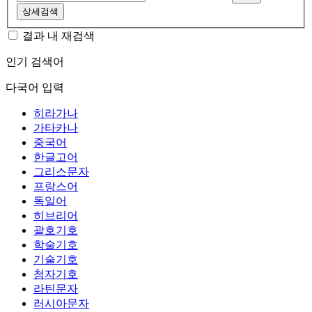
상세검색
결과 내 재검색
인기 검색어
다국어 입력
히라가나
가타카나
중국어
한글고어
그리스문자
프랑스어
독일어
히브리어
괄호기호
학술기호
기술기호
첨자기호
라틴문자
러시아문자