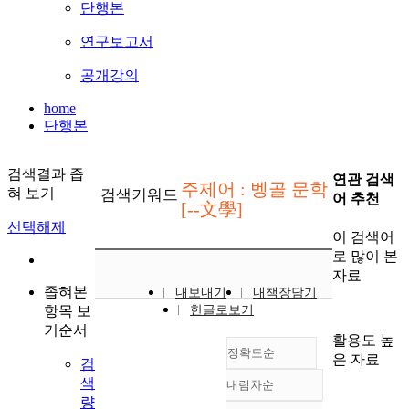
단행본
연구보고서
공개강의
home
단행본
검색결과 좁
연관 검색
주제어 : 벵골 문학
혀 보기
검색키워드
어 추천
[--文學]
선택해제
이 검색어
로 많이 본
자료
좁혀본
내보내기
내책장담기
항목 보
한글로보기
기순서
활용도 높
정확도순
은 자료
검
색
내림차순
정확도
량