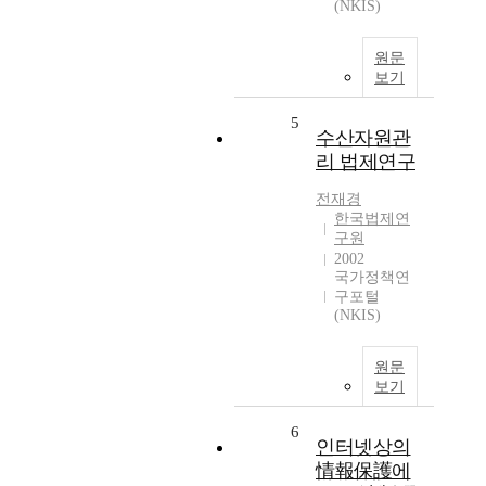
(NKIS)
원문
보기
5
수산자원관
리 법제연구
전재경
한국법제연
구원
2002
국가정책연
구포털
(NKIS)
원문
보기
6
인터넷상의
情報保護에