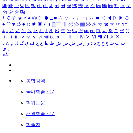
㎒
㎓
㎔
Ω
㏀
㏁
㎊
㎋
㎌
㏖
㏅
㎭
㎮
㎯
㏛
㎩
㎪
㎫
㎬
㏝
㏐
㏓
㏃
㏉
㏜
㏆
§
※
☆
★
○
●
◎
◇
◆
□
■
△
▽
→
←
↑
↓
↔
〓
◁
◀
▷
▶
♤
♠
♡
♥
♧
♣
⊙
◈
▣
◐
◑
▒
▤
▥
▨
▧
▦
▩
♨
☏
☎
☜
☞
¶
†
‡
↕
↗
↙
↖
↘
♭
♩
♪
♬
㉿
㈜
№
㏇
™
㏂
㏘
℡
＃
＆
＊
＠
ª
º
ⅰ
ⅱ
ⅲ
ⅳ
ⅴ
ⅵ
ⅶ
ⅷ
ⅸ
ⅹ
Ⅰ
Ⅱ
Ⅲ
Ⅳ
Ⅴ
Ⅵ
Ⅶ
Ⅷ
Ⅸ
Ⅹ
ا
ب
ت
ث
ج
ح
خ
د
ذ
ر
ز
س
ش
ص
ض
ط
ظ
ع
غ
ف
ق
ک
ل
م
ن
ه
و
ی
닫기
통합검색
국내학술논문
학위논문
해외학술논문
학술지