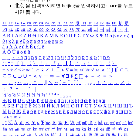
北京 을 입력하시려면
beijing
을 입력하시고 space를 누르
시면 됩니다.
ㅥ
ㅦ
ㅧ
ㅨ
ㅩ
ㅪ
ㅫ
ㅬ
ㅭ
ㅮ
ㅯ
ㅰ
ㅱ
ㅲ
ㅳ
ㅴ
ㅵ
ㅶ
ㅷ
ㅸ
ㅹ
ㅺ
ㅻ
ㅼ
ㅽ
ㅾ
ㅿ
ㆀ
ㆁ
ㆂ
ㆃ
ㆄ
ㆅ
ㆆ
ㆇ
ㆈ
ㆉ
ㆊ
ㆋ
ㆌ
ㆍ
ㆎ
Α
Β
Γ
Δ
Ε
Ζ
Η
Θ
Ι
Κ
Λ
Μ
Ν
Ξ
Ο
Π
Ρ
Σ
Τ
Υ
Φ
Χ
Ψ
Ω
α
β
γ
δ
ε
ζ
η
θ
ι
κ
λ
μ
ν
ξ
ο
π
ρ
σ
τ
υ
φ
χ
ψ
ω
á
à
Á
À
é
è
É
È
ç
Ç
ê
Ä
Ö
Ü
ä
ö
ü
ß
ְ
ֳ
ֲ
ֱ
ָ
ַ
ֵ
ֶ
ִ
ֹ
ּ
ֻ
ׂ
ׁ
ּ
ב
ה
נ
מ
צ
ת
ץ
ש
ד
ג
כ
ע
י
ח
ל
ך
ף
ק
ר
א
ט
ו
ן
ם
פ
‘
’
“
”
〔
〕
〈
〉
「
」
『
』
【
】
＂
（
）
［
］
｛
｝
±
×
÷
≠
≤
≥
∞
∴
♂
♀
∠
⊥
⌒
∂
∇
≡
≒
≪
≫
√
∽
∝
∵
∫
∬
∈
∋
⊆
⊇
⊂
⊃
∪
∩
∧
∨
￢
⇒
⇔
∀
∃
∮
∑
∏
＋
－
＜
＝
＞
、
。
·
‥
…
¨
〃
―
∥
＼
∼
´
～
ˇ
˘
˝
˚
˙
¸
˛
¡
¿
ː
！
＇
，
．
／
：
；
？
＾
＿
｀
｜
½
⅓
⅔
¼
¾
⅛
⅜
⅝
⅞
¹
²
³
⁴
ⁿ
₁
₂
₃
₄
Æ
Ð
Ħ
Ĳ
Ł
Ø
Œ
Þ
Ŧ
Ŋ
æ
đ
ð
ħ
ı
ĳ
ĸ
ŀ
ł
ø
œ
ß
þ
ŧ
ŋ
ŉ
А
Б
В
Г
Д
Е
Ё
Ж
З
И
Й
К
Л
М
Н
О
П
Р
С
Т
У
Ф
Х
Ц
Ч
Ш
Щ
Ъ
Ы
Ь
Э
Ю
Я
а
б
в
г
д
е
ё
ж
з
и
й
к
л
м
н
о
п
р
с
т
у
ф
х
ц
ч
ш
щ
ъ
ы
ь
э
ю
я
′
″
℃
Å
￠
￡
￥
¤
℉
‰
＄
％
Ｆ
￦
㎕
㎖
㎗
ℓ
㎘
㏄
㎣
㎤
㎥
㎦
㎙
㎚
㎛
㎜
㎝
㎞
㎟
㎠
㎡
㎢
㏊
㎍
㎎
㎏
㏏
㎈
㎉
㏈
㎧
㎨
㎰
㎱
㎲
㎳
㎴
㎵
㎶
㎷
㎸
㎹
㎀
㎁
㎂
㎃
㎄
㎺
㎻
㎽
㎾
㎿
㎐
㎑