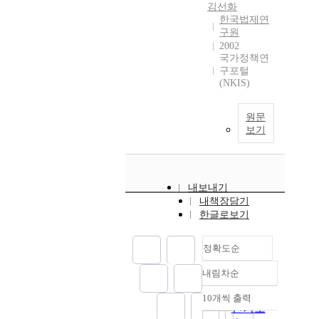
김선화
한국법제연
구원
2002
국가정책연
구포털
(NKIS)
원문
보기
내보내기
내책장담기
한글로보기
정확도순
내림차순
정확도
순
10개씩 출력
내림차순
인기도