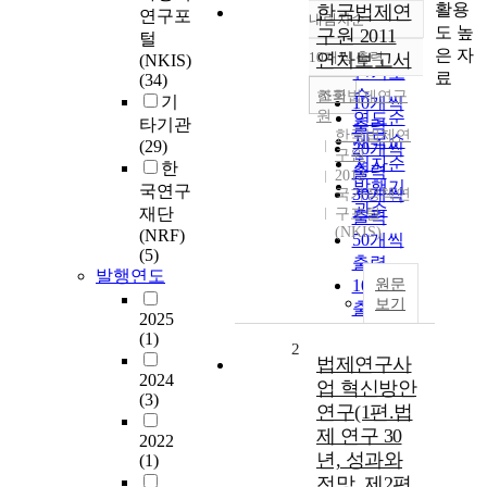
활용
한국법제연
연구포
내림차순
정확도
도 높
구원 2011
털
순
은 자
10개씩 출력
연차보고서
(NKIS)
내림차순
인기도
료
(34)
순
조회
한국법제연구
기
10개씩
원
연도순
타기관
출력
한국법제연
제목순
(29)
20개씩
구원
저자순
한
출력
2012
발행기
국연구
30개씩
국가정책연
관순
재단
구포털
출력
(NKIS)
(NRF)
50개씩
(5)
출력
발행연도
100개씩
원문
보기
출력
2025
(1)
2
법제연구사
2024
업 혁신방안
(3)
연구(1편.법
제 연구 30
2022
년, 성과와
(1)
전망, 제2편.