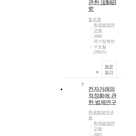
관한 法制硏
究
玄大浩
한국법제연
구원
2000
국가정책연
구포털
(NKIS)
원문
보기
7
전자거래의
적정화에 관
한 법제연구
한국법제연구
원
한국법제연
구원
2001