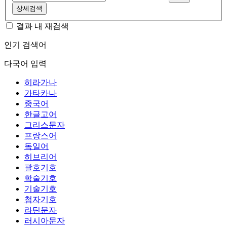
상세검색
결과 내 재검색
인기 검색어
다국어 입력
히라가나
가타카나
중국어
한글고어
그리스문자
프랑스어
독일어
히브리어
괄호기호
학술기호
기술기호
첨자기호
라틴문자
러시아문자