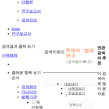
단행본
연구보고서
공개강의
home
연구보고서
검색결과 좁혀 보기
연관
주제어 : 법제
검색키워드
검색
연구
선택해제
어 추
(검색결과
68
건)
천
좁혀본 항목 보기
이 검
순서
색어
로 많
내보내기
검색량순
이 본
내책장담기
가나다순
한글로보기
자료
1
발행기관
국
정확도순
가정책