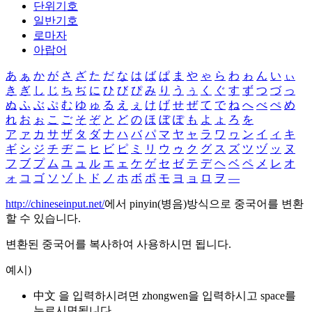
단위기호
일반기호
로마자
아랍어
あ
ぁ
か
が
さ
ざ
た
だ
な
は
ば
ぱ
ま
や
ゃ
ら
わ
ゎ
ん
い
ぃ
き
ぎ
し
じ
ち
ぢ
に
ひ
び
ぴ
み
り
う
ぅ
く
ぐ
す
ず
つ
づ
っ
ぬ
ふ
ぶ
ぷ
む
ゆ
ゅ
る
え
ぇ
け
げ
せ
ぜ
て
で
ね
へ
べ
ぺ
め
れ
お
ぉ
こ
ご
そ
ぞ
と
ど
の
ほ
ぼ
ぽ
も
よ
ょ
ろ
を
ア
ァ
カ
サ
ザ
タ
ダ
ナ
ハ
バ
パ
マ
ヤ
ャ
ラ
ワ
ヮ
ン
イ
ィ
キ
ギ
シ
ジ
チ
ヂ
ニ
ヒ
ビ
ピ
ミ
リ
ウ
ゥ
ク
グ
ス
ズ
ツ
ヅ
ッ
ヌ
フ
ブ
プ
ム
ユ
ュ
ル
エ
ェ
ケ
ゲ
セ
ゼ
テ
デ
ヘ
ベ
ペ
メ
レ
オ
ォ
コ
ゴ
ソ
ゾ
ト
ド
ノ
ホ
ボ
ポ
モ
ヨ
ョ
ロ
ヲ
―
http://chineseinput.net/
에서 pinyin(병음)방식으로 중국어를 변환
할 수 있습니다.
변환된 중국어를 복사하여 사용하시면 됩니다.
예시)
中文 을 입력하시려면
zhongwen
을 입력하시고 space를
누르시면됩니다.