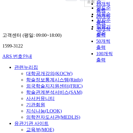
순
조회
10개씩
연도순
출력
제목순
20개씩
저자순
출력
발행기
30개씩
관순
출력
고객센터 (평일: 09:00~18:00)
50개씩
1599-3122
출력
100개씩
ARS 번호안내
출력
관련누리집
대학공개강의(KOCW)
학술정보통계시스템(Rinfo)
외국학술지지원센터(FRIC)
학술관계분석서비스(SAM)
사서커뮤니티
기관회원
지식나눔(LOOK)
의학전자도서관(MEDLIS)
유관기관 사이트
교육부(MOE)