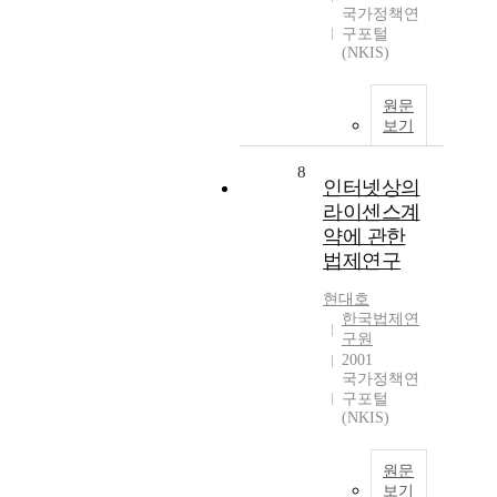
국가정책연
구포털
(NKIS)
원문
보기
8
인터넷상의
라이센스계
약에 관한
법제연구
현대호
한국법제연
구원
2001
국가정책연
구포털
(NKIS)
원문
보기