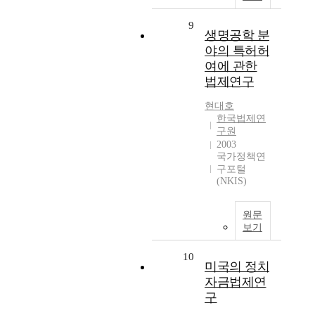
9
생명공학 분
야의 특허허
여에 관한
법제연구
현대호
한국법제연
구원
2003
국가정책연
구포털
(NKIS)
원문
보기
10
미국의 정치
자금법제연
구