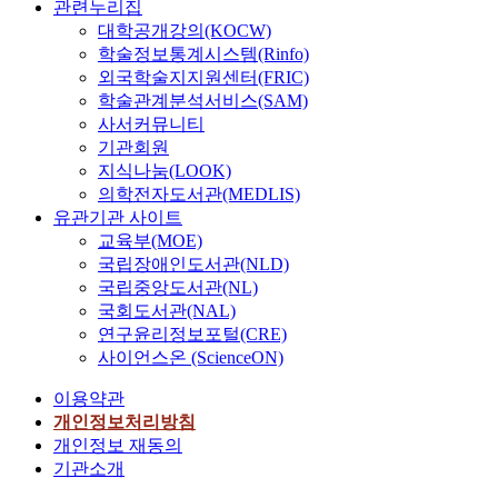
관련누리집
를
a
대학공개강의(KOCW)
우
c
학술정보통계시스템(Rinfo)
리
c
외국학술지지원센터(FRIC)
나
i
학술관계분석서비스(SAM)
라
d
사서커뮤니티
의
e
기관회원
입
n
지식나눔(LOOK)
법
t
여
의학전자도서관(MEDLIS)
건
유관기관 사이트
d
과
교육부(MOE)
e
입
국립장애인도서관(NLD)
a
법
국립중앙도서관(NL)
t
과
국회도서관(NAL)
h
정
s
연구윤리정보포털(CRE)
을
i
사이언스온 (ScienceON)
고
n
려
이용약관
K
하
개인정보처리방침
o
여
r
개인정보 재동의
현
e
기관소개
실
a