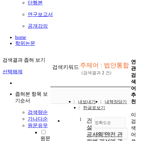
단행본
연구보고서
공개강의
home
학위논문
검색결과 좁혀 보기
연
주제어 : 법안통합
검색키워드
관
선택해제
(검색결과
2
건)
검
색
어
좁혀본 항목 보
추
기순서
천
내보내기
내책장담기
한글로보기
검색량순
이
가나다순
1
건
검
정확도순
원문유무
설
색
공사의 안전 관
내림차순
어
정확도
원문