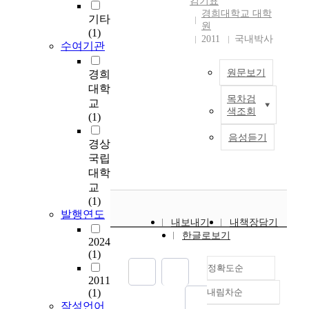
김기표
r
경희대학교 대학
기타
e
원
(1)
c
2011
국내박사
수여기관
e
n
원문보기
경희
t
대학
s
목차검
교
이
t
색조회
(1)
논
a
문
t
음성듣기
경상
은
u
국립
최
s
근
대학
o
입
교
f
법
(1)
a
학
발행연도
c
내보내기
내책장담기
계
c
한글로보기
에
2024
i
(1)
서
d
정확도순
가
e
2011
장
n
(1)
내림차순
활
정확도
t
작성언어