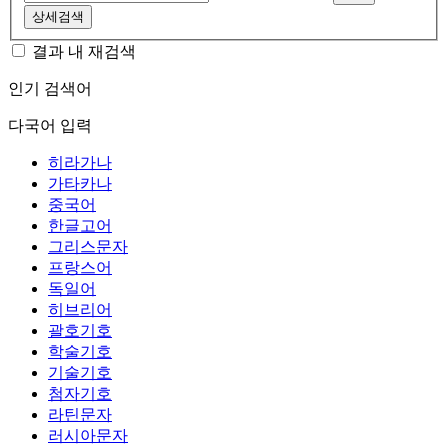
상세검색
결과 내 재검색
인기 검색어
다국어 입력
히라가나
가타카나
중국어
한글고어
그리스문자
프랑스어
독일어
히브리어
괄호기호
학술기호
기술기호
첨자기호
라틴문자
러시아문자