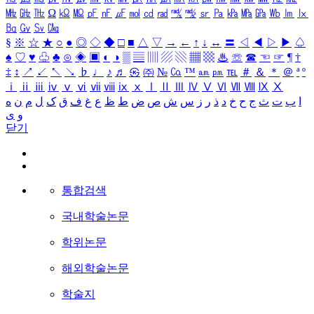
㎒
㎓
㎔
Ω
㏀
㏁
㎊
㎋
㎌
㏖
㏅
㎭
㎮
㎯
㏛
㎩
㎪
㎫
㎬
㏝
㏐
㏓
㏃
㏉
㏜
㏆
§
※
☆
★
○
●
◎
◇
◆
□
■
△
▽
→
←
↑
↓
↔
〓
◁
◀
▷
▶
♤
♠
♡
♥
♧
♣
⊙
◈
▣
◐
◑
▒
▤
▥
▨
▧
▦
▩
♨
☏
☎
☜
☞
¶
†
‡
↕
↗
↙
↖
↘
♭
♩
♪
♬
㉿
㈜
№
㏇
™
㏂
㏘
℡
＃
＆
＊
＠
ª
º
ⅰ
ⅱ
ⅲ
ⅳ
ⅴ
ⅵ
ⅶ
ⅷ
ⅸ
ⅹ
Ⅰ
Ⅱ
Ⅲ
Ⅳ
Ⅴ
Ⅵ
Ⅶ
Ⅷ
Ⅸ
Ⅹ
ا
ب
ت
ث
ج
ح
خ
د
ذ
ر
ز
س
ش
ص
ض
ط
ظ
ع
غ
ف
ق
ک
ل
م
ن
ه
و
ی
닫기
통합검색
국내학술논문
학위논문
해외학술논문
학술지