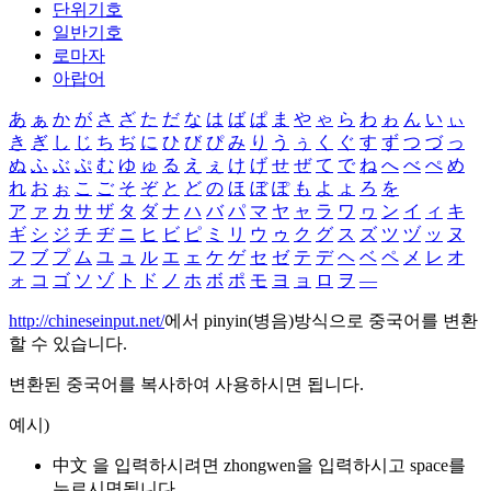
단위기호
일반기호
로마자
아랍어
あ
ぁ
か
が
さ
ざ
た
だ
な
は
ば
ぱ
ま
や
ゃ
ら
わ
ゎ
ん
い
ぃ
き
ぎ
し
じ
ち
ぢ
に
ひ
び
ぴ
み
り
う
ぅ
く
ぐ
す
ず
つ
づ
っ
ぬ
ふ
ぶ
ぷ
む
ゆ
ゅ
る
え
ぇ
け
げ
せ
ぜ
て
で
ね
へ
べ
ぺ
め
れ
お
ぉ
こ
ご
そ
ぞ
と
ど
の
ほ
ぼ
ぽ
も
よ
ょ
ろ
を
ア
ァ
カ
サ
ザ
タ
ダ
ナ
ハ
バ
パ
マ
ヤ
ャ
ラ
ワ
ヮ
ン
イ
ィ
キ
ギ
シ
ジ
チ
ヂ
ニ
ヒ
ビ
ピ
ミ
リ
ウ
ゥ
ク
グ
ス
ズ
ツ
ヅ
ッ
ヌ
フ
ブ
プ
ム
ユ
ュ
ル
エ
ェ
ケ
ゲ
セ
ゼ
テ
デ
ヘ
ベ
ペ
メ
レ
オ
ォ
コ
ゴ
ソ
ゾ
ト
ド
ノ
ホ
ボ
ポ
モ
ヨ
ョ
ロ
ヲ
―
http://chineseinput.net/
에서 pinyin(병음)방식으로 중국어를 변환
할 수 있습니다.
변환된 중국어를 복사하여 사용하시면 됩니다.
예시)
中文 을 입력하시려면
zhongwen
을 입력하시고 space를
누르시면됩니다.