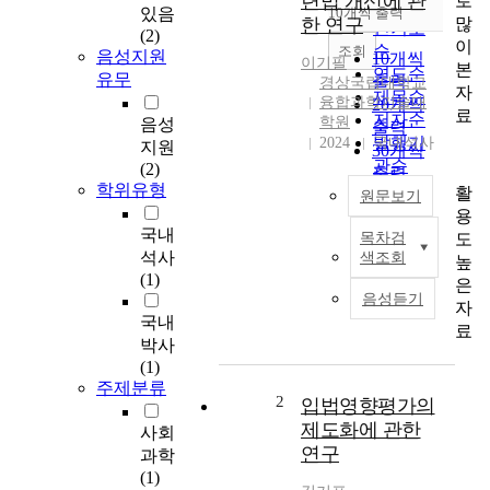
련법 개선에 관
로
순
있음
10개씩 출력
내림차순
많
한 연구
인기도
(2)
이
순
조회
음성지원
10개씩
이기필
본
연도순
유무
출력
경상국립대학교
자
제목순
융합과학기술대
20개씩
료
저자순
학원
음성
출력
발행기
2024
국내석사
지원
30개씩
관순
(2)
출력
학위유형
활
50개씩
원문보기
용
출력
국내
도
목차검
100개씩
L
석사
색조회
높
출력
o
(1)
은
o
음성듣기
자
k
국내
료
i
박사
n
(1)
g
주제분류
a
2
입법영향평가의
t
제도화에 관한
사회
t
연구
과학
h
(1)
e