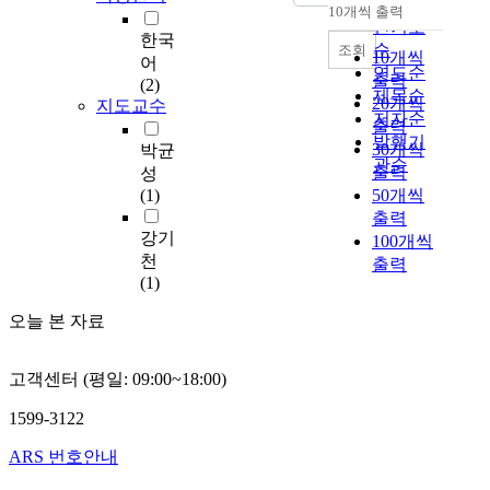
발
순
s
10개씩 출력
내림차순
하
인기도
,
한국
게
순
조회
t
10개씩
어
논
연도순
h
출력
(2)
의
제목순
e
20개씩
지도교수
되
n
저자순
출력
고
u
발행기
30개씩
박균
있
m
관순
출력
성
는
b
(1)
50개씩
과
e
출력
제
r
강기
100개씩
의
o
천
출력
하
f
(1)
나
i
인
n
오늘 본 자료
입
d
법
u
영
고객센터 (평일: 09:00~18:00)
s
향
t
평
1599-3122
r
가
i
ARS 번호안내
제
a
도
l