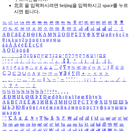
北京 을 입력하시려면
beijing
을 입력하시고 space를 누르
시면 됩니다.
ㅥ
ㅦ
ㅧ
ㅨ
ㅩ
ㅪ
ㅫ
ㅬ
ㅭ
ㅮ
ㅯ
ㅰ
ㅱ
ㅲ
ㅳ
ㅴ
ㅵ
ㅶ
ㅷ
ㅸ
ㅹ
ㅺ
ㅻ
ㅼ
ㅽ
ㅾ
ㅿ
ㆀ
ㆁ
ㆂ
ㆃ
ㆄ
ㆅ
ㆆ
ㆇ
ㆈ
ㆉ
ㆊ
ㆋ
ㆌ
ㆍ
ㆎ
Α
Β
Γ
Δ
Ε
Ζ
Η
Θ
Ι
Κ
Λ
Μ
Ν
Ξ
Ο
Π
Ρ
Σ
Τ
Υ
Φ
Χ
Ψ
Ω
α
β
γ
δ
ε
ζ
η
θ
ι
κ
λ
μ
ν
ξ
ο
π
ρ
σ
τ
υ
φ
χ
ψ
ω
á
à
Á
À
é
è
É
È
ç
Ç
ê
Ä
Ö
Ü
ä
ö
ü
ß
ְ
ֳ
ֲ
ֱ
ָ
ַ
ֵ
ֶ
ִ
ֹ
ּ
ֻ
ׂ
ׁ
ּ
ב
ה
נ
מ
צ
ת
ץ
ש
ד
ג
כ
ע
י
ח
ל
ך
ף
ק
ר
א
ט
ו
ן
ם
פ
‘
’
“
”
〔
〕
〈
〉
「
」
『
』
【
】
＂
（
）
［
］
｛
｝
±
×
÷
≠
≤
≥
∞
∴
♂
♀
∠
⊥
⌒
∂
∇
≡
≒
≪
≫
√
∽
∝
∵
∫
∬
∈
∋
⊆
⊇
⊂
⊃
∪
∩
∧
∨
￢
⇒
⇔
∀
∃
∮
∑
∏
＋
－
＜
＝
＞
、
。
·
‥
…
¨
〃
―
∥
＼
∼
´
～
ˇ
˘
˝
˚
˙
¸
˛
¡
¿
ː
！
＇
，
．
／
：
；
？
＾
＿
｀
｜
½
⅓
⅔
¼
¾
⅛
⅜
⅝
⅞
¹
²
³
⁴
ⁿ
₁
₂
₃
₄
Æ
Ð
Ħ
Ĳ
Ł
Ø
Œ
Þ
Ŧ
Ŋ
æ
đ
ð
ħ
ı
ĳ
ĸ
ŀ
ł
ø
œ
ß
þ
ŧ
ŋ
ŉ
А
Б
В
Г
Д
Е
Ё
Ж
З
И
Й
К
Л
М
Н
О
П
Р
С
Т
У
Ф
Х
Ц
Ч
Ш
Щ
Ъ
Ы
Ь
Э
Ю
Я
а
б
в
г
д
е
ё
ж
з
и
й
к
л
м
н
о
п
р
с
т
у
ф
х
ц
ч
ш
щ
ъ
ы
ь
э
ю
я
′
″
℃
Å
￠
￡
￥
¤
℉
‰
＄
％
Ｆ
￦
㎕
㎖
㎗
ℓ
㎘
㏄
㎣
㎤
㎥
㎦
㎙
㎚
㎛
㎜
㎝
㎞
㎟
㎠
㎡
㎢
㏊
㎍
㎎
㎏
㏏
㎈
㎉
㏈
㎧
㎨
㎰
㎱
㎲
㎳
㎴
㎵
㎶
㎷
㎸
㎹
㎀
㎁
㎂
㎃
㎄
㎺
㎻
㎽
㎾
㎿
㎐
㎑