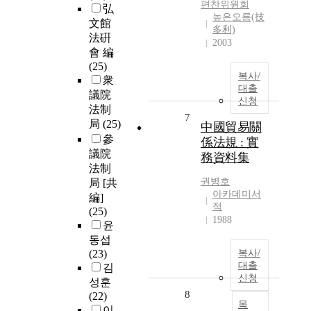
편찬위원회
弘
높은오름(技
文館
多利)
法硏
2003
會 編
(25)
복사/
衆
대출
議院
신청
法制
7
局
(25)
中國貿易關
參
係法規 : 實
議院
務資料集
法制
권병호
局 [共
아카데미서
編]
적
(25)
1988
윤
동섭
(23)
복사/
대출
김
신청
성훈
8
(22)
목
이