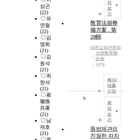
차
상곤
보
(22)
기
유
敎育法規整
연철
備方案 . 第
(22)
28輯
김
영희
대한교육연합회
(21)
大韓敎育聯
김
合會
동석
1979
(21)
최
복사/
한석
대출
(21)
신청
崔
9
璨煥
목
共著
차
(21)
보
기
남
재호
吳법제관의
(21)
친절한 자치
류