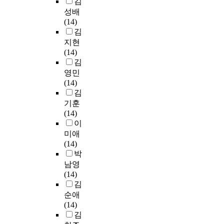
김
성배
(14)
김
지현
(14)
김
영민
(14)
김
기훈
(14)
이
미애
(14)
박
남영
(14)
김
순애
(14)
김