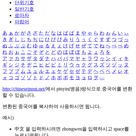
단위기호
일반기호
로마자
아랍어
あ
ぁ
か
が
さ
ざ
た
だ
な
は
ば
ぱ
ま
や
ゃ
ら
わ
ゎ
ん
い
ぃ
き
ぎ
し
じ
ち
ぢ
に
ひ
び
ぴ
み
り
う
ぅ
く
ぐ
す
ず
つ
づ
っ
ぬ
ふ
ぶ
ぷ
む
ゆ
ゅ
る
え
ぇ
け
げ
せ
ぜ
て
で
ね
へ
べ
ぺ
め
れ
お
ぉ
こ
ご
そ
ぞ
と
ど
の
ほ
ぼ
ぽ
も
よ
ょ
ろ
を
ア
ァ
カ
サ
ザ
タ
ダ
ナ
ハ
バ
パ
マ
ヤ
ャ
ラ
ワ
ヮ
ン
イ
ィ
キ
ギ
シ
ジ
チ
ヂ
ニ
ヒ
ビ
ピ
ミ
リ
ウ
ゥ
ク
グ
ス
ズ
ツ
ヅ
ッ
ヌ
フ
ブ
プ
ム
ユ
ュ
ル
エ
ェ
ケ
ゲ
セ
ゼ
テ
デ
ヘ
ベ
ペ
メ
レ
オ
ォ
コ
ゴ
ソ
ゾ
ト
ド
ノ
ホ
ボ
ポ
モ
ヨ
ョ
ロ
ヲ
―
http://chineseinput.net/
에서 pinyin(병음)방식으로 중국어를 변환
할 수 있습니다.
변환된 중국어를 복사하여 사용하시면 됩니다.
예시)
中文 을 입력하시려면
zhongwen
을 입력하시고 space를
누르시면됩니다.