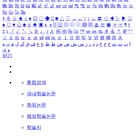
㎒
㎓
㎔
Ω
㏀
㏁
㎊
㎋
㎌
㏖
㏅
㎭
㎮
㎯
㏛
㎩
㎪
㎫
㎬
㏝
㏐
㏓
㏃
㏉
㏜
㏆
§
※
☆
★
○
●
◎
◇
◆
□
■
△
▽
→
←
↑
↓
↔
〓
◁
◀
▷
▶
♤
♠
♡
♥
♧
♣
⊙
◈
▣
◐
◑
▒
▤
▥
▨
▧
▦
▩
♨
☏
☎
☜
☞
¶
†
‡
↕
↗
↙
↖
↘
♭
♩
♪
♬
㉿
㈜
№
㏇
™
㏂
㏘
℡
＃
＆
＊
＠
ª
º
ⅰ
ⅱ
ⅲ
ⅳ
ⅴ
ⅵ
ⅶ
ⅷ
ⅸ
ⅹ
Ⅰ
Ⅱ
Ⅲ
Ⅳ
Ⅴ
Ⅵ
Ⅶ
Ⅷ
Ⅸ
Ⅹ
ا
ب
ت
ث
ج
ح
خ
د
ذ
ر
ز
س
ش
ص
ض
ط
ظ
ع
غ
ف
ق
ک
ل
م
ن
ه
و
ی
닫기
통합검색
국내학술논문
학위논문
해외학술논문
학술지