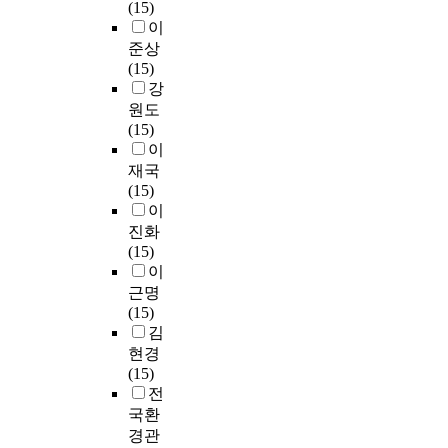
(15)
이
준상
(15)
강
원도
(15)
이
재국
(15)
이
진화
(15)
이
근명
(15)
김
현경
(15)
전
국환
경관