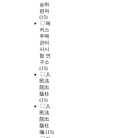
승하
편저
(15)
해
커스
주택
관리
사시
험 연
구소
(15)
人
民法
院出
版社
(15)
人
民法
院出
版社
编
(15)