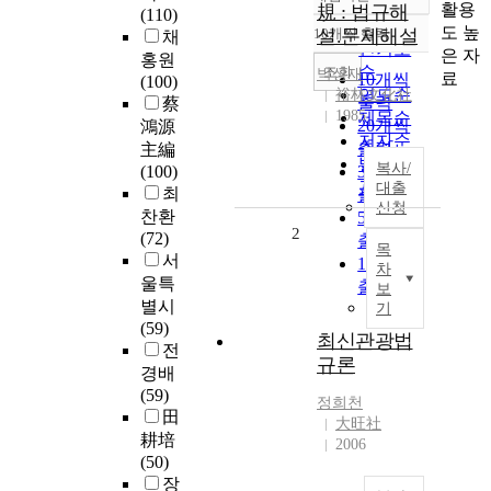
정확도
활용
規 : 법규해
(110)
순
도 높
10개씩 출력
설.문제해설
채
내림차순
인기도
은 자
홍원
순
조회
박상재
료
10개씩
(100)
연도순
裕林文化社
출력
蔡
1985
제목순
20개씩
鴻源
저자순
출력
主編
발행기
복사/
(100)
30개씩
관순
대출
최
출력
신청
찬환
50개씩
2
(72)
출력
목
서
100개씩
차
울특
출력
보
별시
기
(59)
최신관광법
전
규론
경배
(59)
정희천
田
大旺社
耕培
2006
(50)
장