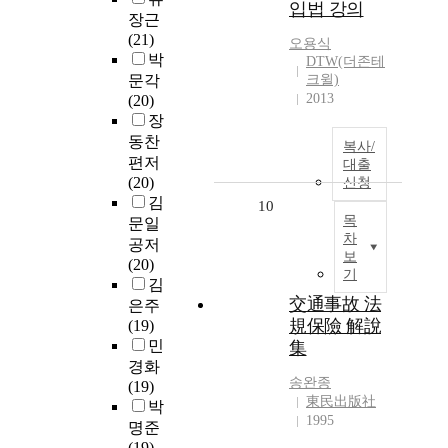
입법 강의
장근
(21)
오용식
박
DTW(더존테
문각
크윌)
2013
(20)
장
동찬
복사/
편저
대출
(20)
신청
김
10
목
문일
차
공저
보
(20)
기
김
交通事故 法
은주
規保險 解說
(19)
민
集
경화
송완종
(19)
東民出版社
박
1995
명준
(19)