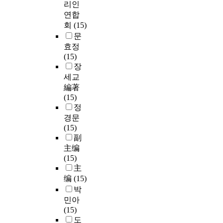
리인
연합
회
(15)
문
효정
(15)
장
세교
編著
(15)
정
경문
(15)
副
主编
(15)
主
编
(15)
박
민아
(15)
도