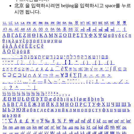
北京 을 입력하시려면
beijing
을 입력하시고 space를 누르
시면 됩니다.
ㅥ
ㅦ
ㅧ
ㅨ
ㅩ
ㅪ
ㅫ
ㅬ
ㅭ
ㅮ
ㅯ
ㅰ
ㅱ
ㅲ
ㅳ
ㅴ
ㅵ
ㅶ
ㅷ
ㅸ
ㅹ
ㅺ
ㅻ
ㅼ
ㅽ
ㅾ
ㅿ
ㆀ
ㆁ
ㆂ
ㆃ
ㆄ
ㆅ
ㆆ
ㆇ
ㆈ
ㆉ
ㆊ
ㆋ
ㆌ
ㆍ
ㆎ
Α
Β
Γ
Δ
Ε
Ζ
Η
Θ
Ι
Κ
Λ
Μ
Ν
Ξ
Ο
Π
Ρ
Σ
Τ
Υ
Φ
Χ
Ψ
Ω
α
β
γ
δ
ε
ζ
η
θ
ι
κ
λ
μ
ν
ξ
ο
π
ρ
σ
τ
υ
φ
χ
ψ
ω
á
à
Á
À
é
è
É
È
ç
Ç
ê
Ä
Ö
Ü
ä
ö
ü
ß
ְ
ֳ
ֲ
ֱ
ָ
ַ
ֵ
ֶ
ִ
ֹ
ּ
ֻ
ׂ
ׁ
ּ
ב
ה
נ
מ
צ
ת
ץ
ש
ד
ג
כ
ע
י
ח
ל
ך
ף
ק
ר
א
ט
ו
ן
ם
פ
‘
’
“
”
〔
〕
〈
〉
「
」
『
』
【
】
＂
（
）
［
］
｛
｝
±
×
÷
≠
≤
≥
∞
∴
♂
♀
∠
⊥
⌒
∂
∇
≡
≒
≪
≫
√
∽
∝
∵
∫
∬
∈
∋
⊆
⊇
⊂
⊃
∪
∩
∧
∨
￢
⇒
⇔
∀
∃
∮
∑
∏
＋
－
＜
＝
＞
、
。
·
‥
…
¨
〃
―
∥
＼
∼
´
～
ˇ
˘
˝
˚
˙
¸
˛
¡
¿
ː
！
＇
，
．
／
：
；
？
＾
＿
｀
｜
½
⅓
⅔
¼
¾
⅛
⅜
⅝
⅞
¹
²
³
⁴
ⁿ
₁
₂
₃
₄
Æ
Ð
Ħ
Ĳ
Ł
Ø
Œ
Þ
Ŧ
Ŋ
æ
đ
ð
ħ
ı
ĳ
ĸ
ŀ
ł
ø
œ
ß
þ
ŧ
ŋ
ŉ
А
Б
В
Г
Д
Е
Ё
Ж
З
И
Й
К
Л
М
Н
О
П
Р
С
Т
У
Ф
Х
Ц
Ч
Ш
Щ
Ъ
Ы
Ь
Э
Ю
Я
а
б
в
г
д
е
ё
ж
з
и
й
к
л
м
н
о
п
р
с
т
у
ф
х
ц
ч
ш
щ
ъ
ы
ь
э
ю
я
′
″
℃
Å
￠
￡
￥
¤
℉
‰
＄
％
Ｆ
￦
㎕
㎖
㎗
ℓ
㎘
㏄
㎣
㎤
㎥
㎦
㎙
㎚
㎛
㎜
㎝
㎞
㎟
㎠
㎡
㎢
㏊
㎍
㎎
㎏
㏏
㎈
㎉
㏈
㎧
㎨
㎰
㎱
㎲
㎳
㎴
㎵
㎶
㎷
㎸
㎹
㎀
㎁
㎂
㎃
㎄
㎺
㎻
㎽
㎾
㎿
㎐
㎑