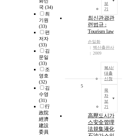
화민
보
국
(34)
기
최
최신관광관
기원
련법규 :
(33)
Tourism law
편
저자
손일화
(33)
백산출판사
김
2009
문일
(33)
복사/
조
대출
영호
신청
(32)
5
김
목
수영
차
(31)
보
行
기
政院
高壓도시가
經濟
스安全管理
建設
法規集液化
委員
石油가스의