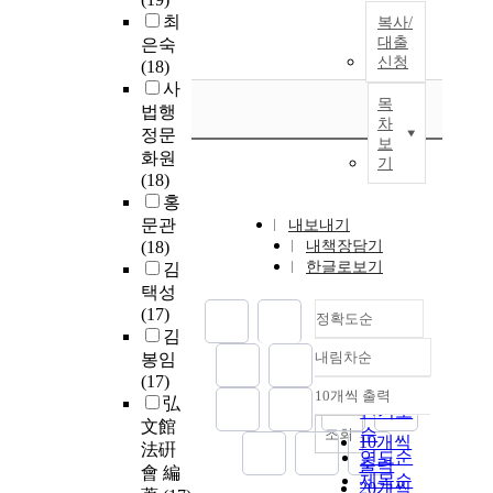
최
복사/
대출
은숙
신청
(18)
사
목
법행
차
정문
보
화원
기
(18)
홍
문관
내보내기
(18)
내책장담기
한글로보기
김
택성
(17)
정확도순
김
내림차순
봉임
정확도
(17)
순
10개씩 출력
弘
내림차순
인기도
文館
순
조회
10개씩
法硏
연도순
출력
會 編
제목순
20개씩