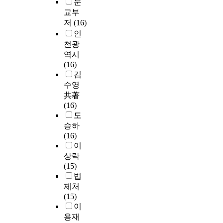
문
교부
저
(16)
인
천광
역시
(16)
김
수영
共著
(16)
도
승하
(16)
이
상락
(15)
법
제처
(15)
이
용재