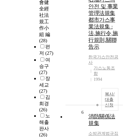
會健
안전 및 事業
全經
管理法規集
社法
都市가스事
規工
業法規集 :
作小
法,施行令,施
組 編
行規則,關聯
(28)
告示
편
저
(27)
한국가스안전공
여
사
승구
가스노동조
(27)
합
장
1994
세교
(27)
복사/
김
대출
희경
신청
(26)
6
노
消防關係法
해출
規集
판사
소방관계법규집
(26)