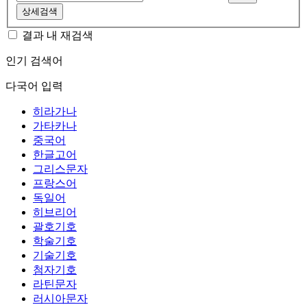
상세검색
결과 내 재검색
인기 검색어
다국어 입력
히라가나
가타카나
중국어
한글고어
그리스문자
프랑스어
독일어
히브리어
괄호기호
학술기호
기술기호
첨자기호
라틴문자
러시아문자