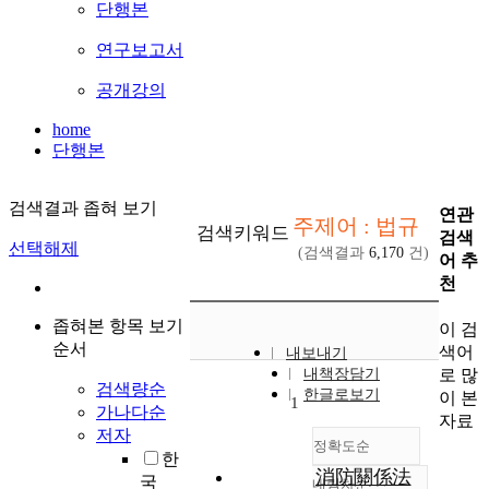
단행본
연구보고서
공개강의
home
단행본
검색결과 좁혀 보기
연관
주제어 : 법규
검색키워드
검색
선택해제
(검색결과
6,170
건)
어 추
천
좁혀본 항목 보기
이 검
순서
색어
내보내기
로 많
내책장담기
검색량순
한글로보기
이 본
1
가나다순
자료
저자
정확도순
한
消防關係法
국
내림차순