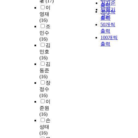
著
(17)
저자순
출력
이
발행기
30개씩
영재
관순
출력
(16)
50개씩
조
출력
민수
100개씩
(16)
출력
김
민호
(16)
김
동준
(16)
장
정수
(16)
이
준원
(16)
손
성태
(16)