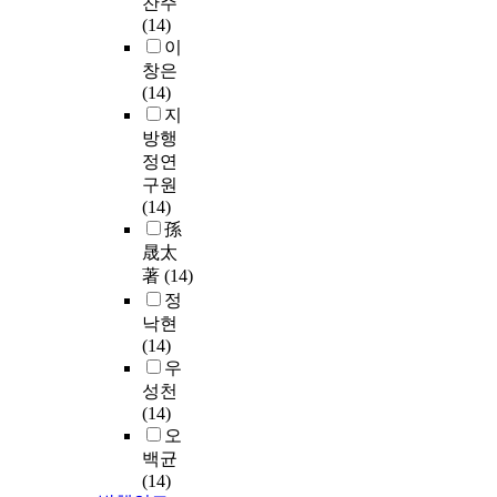
찬주
(14)
이
창은
(14)
지
방행
정연
구원
(14)
孫
晟太
著
(14)
정
낙현
(14)
우
성천
(14)
오
백균
(14)