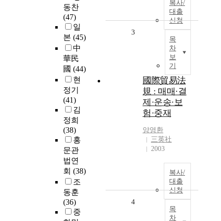
복사/
동찬
대출
(47)
신청
일
3
본
(45)
목
中
차
보
華民
기
國
(44)
현
國際貿易法
정기
規 : 매매·결
(41)
제·운송·보
김
험·중재
정희
(38)
양영환
홍
三英社
2003
문관
법연
회
(38)
복사/
조
대출
신청
동훈
(36)
4
목
중
차