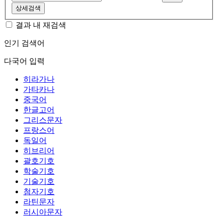
상세검색
결과 내 재검색
인기 검색어
다국어 입력
히라가나
가타카나
중국어
한글고어
그리스문자
프랑스어
독일어
히브리어
괄호기호
학술기호
기술기호
첨자기호
라틴문자
러시아문자