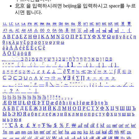
北京 을 입력하시려면
beijing
을 입력하시고 space를 누르
시면 됩니다.
ㅥ
ㅦ
ㅧ
ㅨ
ㅩ
ㅪ
ㅫ
ㅬ
ㅭ
ㅮ
ㅯ
ㅰ
ㅱ
ㅲ
ㅳ
ㅴ
ㅵ
ㅶ
ㅷ
ㅸ
ㅹ
ㅺ
ㅻ
ㅼ
ㅽ
ㅾ
ㅿ
ㆀ
ㆁ
ㆂ
ㆃ
ㆄ
ㆅ
ㆆ
ㆇ
ㆈ
ㆉ
ㆊ
ㆋ
ㆌ
ㆍ
ㆎ
Α
Β
Γ
Δ
Ε
Ζ
Η
Θ
Ι
Κ
Λ
Μ
Ν
Ξ
Ο
Π
Ρ
Σ
Τ
Υ
Φ
Χ
Ψ
Ω
α
β
γ
δ
ε
ζ
η
θ
ι
κ
λ
μ
ν
ξ
ο
π
ρ
σ
τ
υ
φ
χ
ψ
ω
á
à
Á
À
é
è
É
È
ç
Ç
ê
Ä
Ö
Ü
ä
ö
ü
ß
ְ
ֳ
ֲ
ֱ
ָ
ַ
ֵ
ֶ
ִ
ֹ
ּ
ֻ
ׂ
ׁ
ּ
ב
ה
נ
מ
צ
ת
ץ
ש
ד
ג
כ
ע
י
ח
ל
ך
ף
ק
ר
א
ט
ו
ן
ם
פ
‘
’
“
”
〔
〕
〈
〉
「
」
『
』
【
】
＂
（
）
［
］
｛
｝
±
×
÷
≠
≤
≥
∞
∴
♂
♀
∠
⊥
⌒
∂
∇
≡
≒
≪
≫
√
∽
∝
∵
∫
∬
∈
∋
⊆
⊇
⊂
⊃
∪
∩
∧
∨
￢
⇒
⇔
∀
∃
∮
∑
∏
＋
－
＜
＝
＞
、
。
·
‥
…
¨
〃
―
∥
＼
∼
´
～
ˇ
˘
˝
˚
˙
¸
˛
¡
¿
ː
！
＇
，
．
／
：
；
？
＾
＿
｀
｜
½
⅓
⅔
¼
¾
⅛
⅜
⅝
⅞
¹
²
³
⁴
ⁿ
₁
₂
₃
₄
Æ
Ð
Ħ
Ĳ
Ł
Ø
Œ
Þ
Ŧ
Ŋ
æ
đ
ð
ħ
ı
ĳ
ĸ
ŀ
ł
ø
œ
ß
þ
ŧ
ŋ
ŉ
А
Б
В
Г
Д
Е
Ё
Ж
З
И
Й
К
Л
М
Н
О
П
Р
С
Т
У
Ф
Х
Ц
Ч
Ш
Щ
Ъ
Ы
Ь
Э
Ю
Я
а
б
в
г
д
е
ё
ж
з
и
й
к
л
м
н
о
п
р
с
т
у
ф
х
ц
ч
ш
щ
ъ
ы
ь
э
ю
я
′
″
℃
Å
￠
￡
￥
¤
℉
‰
＄
％
Ｆ
￦
㎕
㎖
㎗
ℓ
㎘
㏄
㎣
㎤
㎥
㎦
㎙
㎚
㎛
㎜
㎝
㎞
㎟
㎠
㎡
㎢
㏊
㎍
㎎
㎏
㏏
㎈
㎉
㏈
㎧
㎨
㎰
㎱
㎲
㎳
㎴
㎵
㎶
㎷
㎸
㎹
㎀
㎁
㎂
㎃
㎄
㎺
㎻
㎽
㎾
㎿
㎐
㎑