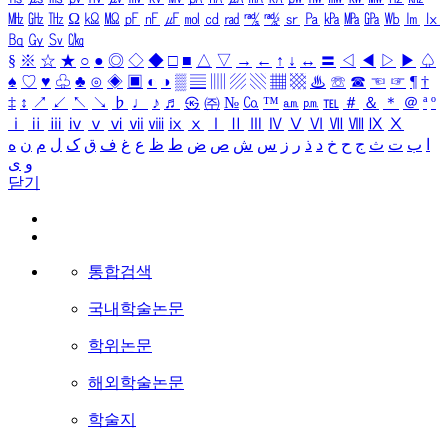
㎒
㎓
㎔
Ω
㏀
㏁
㎊
㎋
㎌
㏖
㏅
㎭
㎮
㎯
㏛
㎩
㎪
㎫
㎬
㏝
㏐
㏓
㏃
㏉
㏜
㏆
§
※
☆
★
○
●
◎
◇
◆
□
■
△
▽
→
←
↑
↓
↔
〓
◁
◀
▷
▶
♤
♠
♡
♥
♧
♣
⊙
◈
▣
◐
◑
▒
▤
▥
▨
▧
▦
▩
♨
☏
☎
☜
☞
¶
†
‡
↕
↗
↙
↖
↘
♭
♩
♪
♬
㉿
㈜
№
㏇
™
㏂
㏘
℡
＃
＆
＊
＠
ª
º
ⅰ
ⅱ
ⅲ
ⅳ
ⅴ
ⅵ
ⅶ
ⅷ
ⅸ
ⅹ
Ⅰ
Ⅱ
Ⅲ
Ⅳ
Ⅴ
Ⅵ
Ⅶ
Ⅷ
Ⅸ
Ⅹ
ا
ب
ت
ث
ج
ح
خ
د
ذ
ر
ز
س
ش
ص
ض
ط
ظ
ع
غ
ف
ق
ک
ل
م
ن
ه
و
ی
닫기
통합검색
국내학술논문
학위논문
해외학술논문
학술지