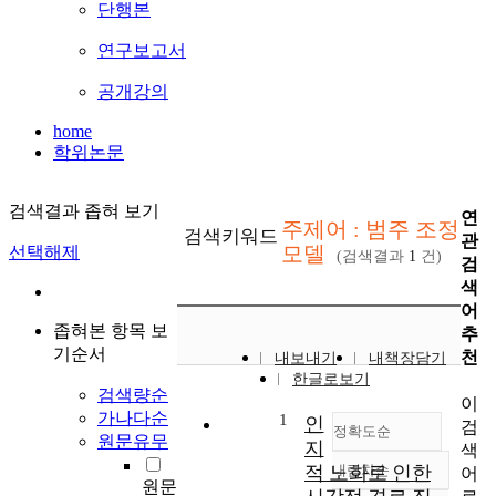
단행본
연구보고서
공개강의
home
학위논문
검색결과 좁혀 보기
연
주제어 : 범주 조정
검색키워드
관
모델
선택해제
(검색결과
1
건)
검
색
어
좁혀본 항목 보
추
기순서
천
내보내기
내책장담기
한글로보기
검색량순
이
가나다순
1
인
검
정확도순
원문유무
지
색
적 노화로 인한
내림차순
어
정확도
원문