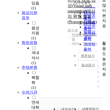
시각적 경로 집
로
순
있음
10개씩 출력
내림차순
많
성(Visual path
인기도
(1)
이
integration)에서
순
조회
음성지원
10개씩
본
의 원형 효과
연도순
유무
출력
자
(Prototype effect)
제목순
20개씩
료
저자순
음성
출력
최수경
발행기
지원
30개씩
연세대학교 대학
관순
(1)
출력
원
학위유형
활
2019
50개씩
국내석사
용
출력
국내
도
100개씩
원문보기
석사
높
출력
(1)
은
음성듣기
S
주제분류
자
p
료
a
복합
t
학
i
(1)
a
수여기관
l
a
연세
b
대학
내보내기
내책장담기