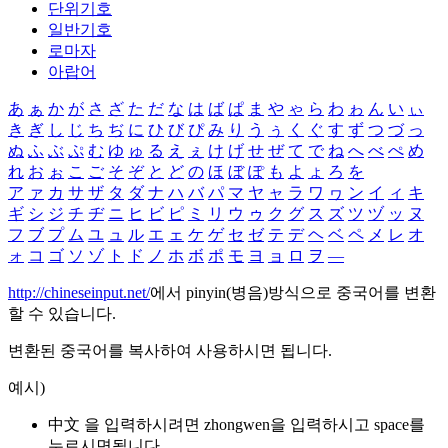
단위기호
일반기호
로마자
아랍어
あ
ぁ
か
が
さ
ざ
た
だ
な
は
ば
ぱ
ま
や
ゃ
ら
わ
ゎ
ん
い
ぃ
き
ぎ
し
じ
ち
ぢ
に
ひ
び
ぴ
み
り
う
ぅ
く
ぐ
す
ず
つ
づ
っ
ぬ
ふ
ぶ
ぷ
む
ゆ
ゅ
る
え
ぇ
け
げ
せ
ぜ
て
で
ね
へ
べ
ぺ
め
れ
お
ぉ
こ
ご
そ
ぞ
と
ど
の
ほ
ぼ
ぽ
も
よ
ょ
ろ
を
ア
ァ
カ
サ
ザ
タ
ダ
ナ
ハ
バ
パ
マ
ヤ
ャ
ラ
ワ
ヮ
ン
イ
ィ
キ
ギ
シ
ジ
チ
ヂ
ニ
ヒ
ビ
ピ
ミ
リ
ウ
ゥ
ク
グ
ス
ズ
ツ
ヅ
ッ
ヌ
フ
ブ
プ
ム
ユ
ュ
ル
エ
ェ
ケ
ゲ
セ
ゼ
テ
デ
ヘ
ベ
ペ
メ
レ
オ
ォ
コ
ゴ
ソ
ゾ
ト
ド
ノ
ホ
ボ
ポ
モ
ヨ
ョ
ロ
ヲ
―
http://chineseinput.net/
에서 pinyin(병음)방식으로 중국어를 변환
할 수 있습니다.
변환된 중국어를 복사하여 사용하시면 됩니다.
예시)
中文 을 입력하시려면
zhongwen
을 입력하시고 space를
누르시면됩니다.