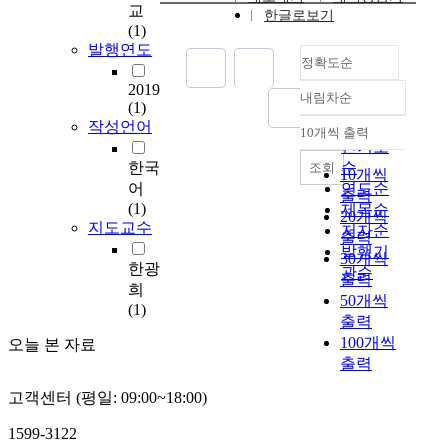
i
교
한글로보기
l
(1)
i
발행연도
정확도순
t
y
2019
내림차순
d
정확도
(1)
e
순
작성언어
10개씩 출력
내림차순
c
인기도
r
한국
순
조회
10개씩
e
어
연도순
출력
a
(1)
제목순
20개씩
s
지도교수
저자순
출력
e
발행기
30개씩
s
한광
관순
출력
w
희
50개씩
i
(1)
출력
t
100개씩
h
오늘 본 자료
출력
a
g
고객센터 (평일: 09:00~18:00)
i
n
1599-3122
g