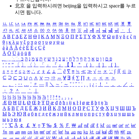
北京 을 입력하시려면
beijing
을 입력하시고 space를 누르
시면 됩니다.
ㅥ
ㅦ
ㅧ
ㅨ
ㅩ
ㅪ
ㅫ
ㅬ
ㅭ
ㅮ
ㅯ
ㅰ
ㅱ
ㅲ
ㅳ
ㅴ
ㅵ
ㅶ
ㅷ
ㅸ
ㅹ
ㅺ
ㅻ
ㅼ
ㅽ
ㅾ
ㅿ
ㆀ
ㆁ
ㆂ
ㆃ
ㆄ
ㆅ
ㆆ
ㆇ
ㆈ
ㆉ
ㆊ
ㆋ
ㆌ
ㆍ
ㆎ
Α
Β
Γ
Δ
Ε
Ζ
Η
Θ
Ι
Κ
Λ
Μ
Ν
Ξ
Ο
Π
Ρ
Σ
Τ
Υ
Φ
Χ
Ψ
Ω
α
β
γ
δ
ε
ζ
η
θ
ι
κ
λ
μ
ν
ξ
ο
π
ρ
σ
τ
υ
φ
χ
ψ
ω
á
à
Á
À
é
è
É
È
ç
Ç
ê
Ä
Ö
Ü
ä
ö
ü
ß
ְ
ֳ
ֲ
ֱ
ָ
ַ
ֵ
ֶ
ִ
ֹ
ּ
ֻ
ׂ
ׁ
ּ
ב
ה
נ
מ
צ
ת
ץ
ש
ד
ג
כ
ע
י
ח
ל
ך
ף
ק
ר
א
ט
ו
ן
ם
פ
‘
’
“
”
〔
〕
〈
〉
「
」
『
』
【
】
＂
（
）
［
］
｛
｝
±
×
÷
≠
≤
≥
∞
∴
♂
♀
∠
⊥
⌒
∂
∇
≡
≒
≪
≫
√
∽
∝
∵
∫
∬
∈
∋
⊆
⊇
⊂
⊃
∪
∩
∧
∨
￢
⇒
⇔
∀
∃
∮
∑
∏
＋
－
＜
＝
＞
、
。
·
‥
…
¨
〃
―
∥
＼
∼
´
～
ˇ
˘
˝
˚
˙
¸
˛
¡
¿
ː
！
＇
，
．
／
：
；
？
＾
＿
｀
｜
½
⅓
⅔
¼
¾
⅛
⅜
⅝
⅞
¹
²
³
⁴
ⁿ
₁
₂
₃
₄
Æ
Ð
Ħ
Ĳ
Ł
Ø
Œ
Þ
Ŧ
Ŋ
æ
đ
ð
ħ
ı
ĳ
ĸ
ŀ
ł
ø
œ
ß
þ
ŧ
ŋ
ŉ
А
Б
В
Г
Д
Е
Ё
Ж
З
И
Й
К
Л
М
Н
О
П
Р
С
Т
У
Ф
Х
Ц
Ч
Ш
Щ
Ъ
Ы
Ь
Э
Ю
Я
а
б
в
г
д
е
ё
ж
з
и
й
к
л
м
н
о
п
р
с
т
у
ф
х
ц
ч
ш
щ
ъ
ы
ь
э
ю
я
′
″
℃
Å
￠
￡
￥
¤
℉
‰
＄
％
Ｆ
￦
㎕
㎖
㎗
ℓ
㎘
㏄
㎣
㎤
㎥
㎦
㎙
㎚
㎛
㎜
㎝
㎞
㎟
㎠
㎡
㎢
㏊
㎍
㎎
㎏
㏏
㎈
㎉
㏈
㎧
㎨
㎰
㎱
㎲
㎳
㎴
㎵
㎶
㎷
㎸
㎹
㎀
㎁
㎂
㎃
㎄
㎺
㎻
㎽
㎾
㎿
㎐
㎑