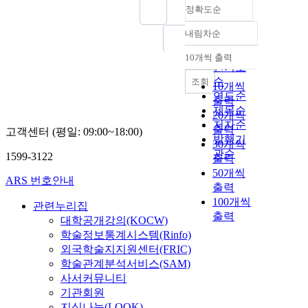
정확도순
내림차순
정확도
순
10개씩 출력
내림차순
인기도
순
조회
10개씩
연도순
출력
제목순
20개씩
저자순
출력
고객센터 (평일: 09:00~18:00)
발행기
30개씩
관순
1599-3122
출력
50개씩
ARS 번호안내
출력
100개씩
관련누리집
출력
대학공개강의(KOCW)
학술정보통계시스템(Rinfo)
외국학술지지원센터(FRIC)
학술관계분석서비스(SAM)
사서커뮤니티
기관회원
지식나눔(LOOK)