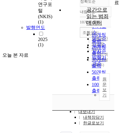
정확도순
료
연구포
공간으로
털
내림차순
정확도
읽는 범죄
(NKIS)
순
(1)
10개씩 출력
데이터
내림차순
인기도
발행연도
순
조회
조영진
10개씩
건축공간
연도순
2025
출력
연구원
(1)
제목순
20개씩
2025
저자순
출력
국가정책
오늘 본 자료
발행기
30개씩
연구포털
관순
(NKIS)
출력
50개씩
출력
원
100개씩
문
보
출력
기
내보내기
내책장담기
한글로보기