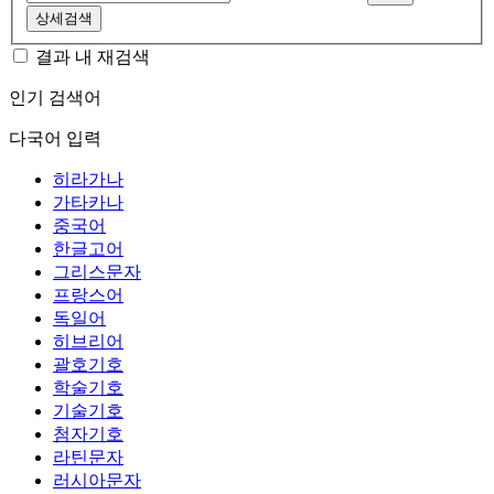
상세검색
결과 내 재검색
인기 검색어
다국어 입력
히라가나
가타카나
중국어
한글고어
그리스문자
프랑스어
독일어
히브리어
괄호기호
학술기호
기술기호
첨자기호
라틴문자
러시아문자