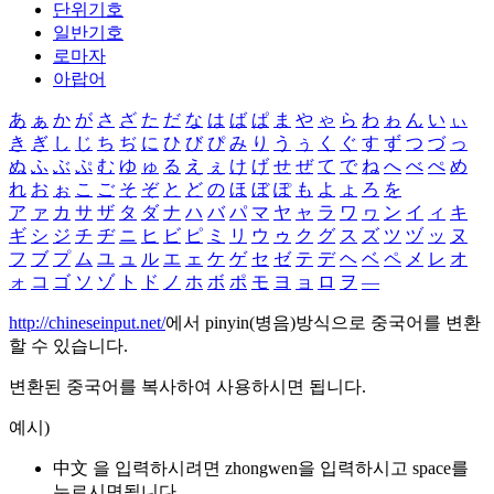
단위기호
일반기호
로마자
아랍어
あ
ぁ
か
が
さ
ざ
た
だ
な
は
ば
ぱ
ま
や
ゃ
ら
わ
ゎ
ん
い
ぃ
き
ぎ
し
じ
ち
ぢ
に
ひ
び
ぴ
み
り
う
ぅ
く
ぐ
す
ず
つ
づ
っ
ぬ
ふ
ぶ
ぷ
む
ゆ
ゅ
る
え
ぇ
け
げ
せ
ぜ
て
で
ね
へ
べ
ぺ
め
れ
お
ぉ
こ
ご
そ
ぞ
と
ど
の
ほ
ぼ
ぽ
も
よ
ょ
ろ
を
ア
ァ
カ
サ
ザ
タ
ダ
ナ
ハ
バ
パ
マ
ヤ
ャ
ラ
ワ
ヮ
ン
イ
ィ
キ
ギ
シ
ジ
チ
ヂ
ニ
ヒ
ビ
ピ
ミ
リ
ウ
ゥ
ク
グ
ス
ズ
ツ
ヅ
ッ
ヌ
フ
ブ
プ
ム
ユ
ュ
ル
エ
ェ
ケ
ゲ
セ
ゼ
テ
デ
ヘ
ベ
ペ
メ
レ
オ
ォ
コ
ゴ
ソ
ゾ
ト
ド
ノ
ホ
ボ
ポ
モ
ヨ
ョ
ロ
ヲ
―
http://chineseinput.net/
에서 pinyin(병음)방식으로 중국어를 변환
할 수 있습니다.
변환된 중국어를 복사하여 사용하시면 됩니다.
예시)
中文 을 입력하시려면
zhongwen
을 입력하시고 space를
누르시면됩니다.