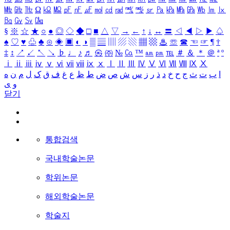
㎒
㎓
㎔
Ω
㏀
㏁
㎊
㎋
㎌
㏖
㏅
㎭
㎮
㎯
㏛
㎩
㎪
㎫
㎬
㏝
㏐
㏓
㏃
㏉
㏜
㏆
§
※
☆
★
○
●
◎
◇
◆
□
■
△
▽
→
←
↑
↓
↔
〓
◁
◀
▷
▶
♤
♠
♡
♥
♧
♣
⊙
◈
▣
◐
◑
▒
▤
▥
▨
▧
▦
▩
♨
☏
☎
☜
☞
¶
†
‡
↕
↗
↙
↖
↘
♭
♩
♪
♬
㉿
㈜
№
㏇
™
㏂
㏘
℡
＃
＆
＊
＠
ª
º
ⅰ
ⅱ
ⅲ
ⅳ
ⅴ
ⅵ
ⅶ
ⅷ
ⅸ
ⅹ
Ⅰ
Ⅱ
Ⅲ
Ⅳ
Ⅴ
Ⅵ
Ⅶ
Ⅷ
Ⅸ
Ⅹ
ا
ب
ت
ث
ج
ح
خ
د
ذ
ر
ز
س
ش
ص
ض
ط
ظ
ع
غ
ف
ق
ک
ل
م
ن
ه
و
ی
닫기
통합검색
국내학술논문
학위논문
해외학술논문
학술지