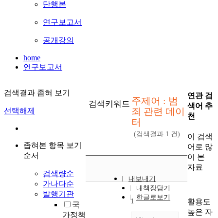
단행본
연구보고서
공개강의
home
연구보고서
검색결과 좁혀 보기
연관 검
주제어 : 범
검색키워드
색어 추
죄 관련 데이
선택해제
천
터
(검색결과
1
건)
이 검색
좁혀본 항목 보기
어로 많
순서
이 본
자료
검색량순
내보내기
가나다순
내책장담기
발행기관
한글로보기
1
활용도
국
높은 자
가정책