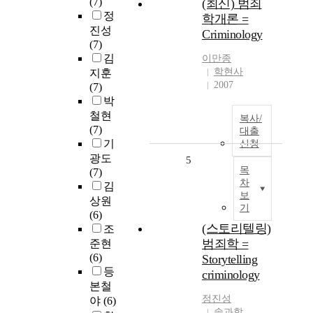
(7)
(최신) 범죄
정
학개론 =
진성
Criminology
(7)
김
이만종
학현사
지훈
2007
(7)
박
철현
복사/
(7)
대출
기
신청
광도
5
목
(7)
차
김
보
상원
기
(6)
(스토리텔링)
조
범죄학 =
준현
(6)
Storytelling
등
criminology
본철
정진성
야
(6)
솔과학