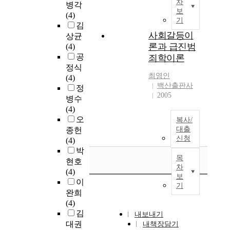
차
병각
보
(4)
기
김
사회갈등이
상균
론과 급진범
(4)
공
죄학이론
정식
최영인
(4)
백산출판사
정
2005
병수
(4)
오
복사/
대출
종헌
신청
(4)
박
목
현호
차
(4)
보
이
기
완희
(4)
김
내보내기
대권
내책장담기