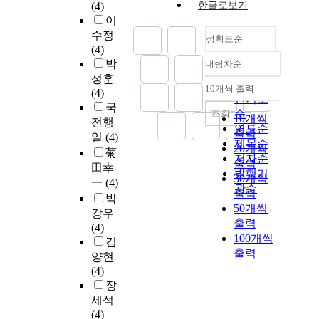
(4)
한글로보기
이
수정
정확도순
(4)
박
내림차순
정확도
성훈
순
10개씩 출력
(4)
내림차순
인기도
국
순
조회
10개씩
전행
연도순
출력
일
(4)
제목순
20개씩
菊
저자순
출력
田幸
발행기
30개씩
一
(4)
관순
출력
박
50개씩
강우
출력
(4)
100개씩
김
출력
양현
(4)
장
세석
(4)