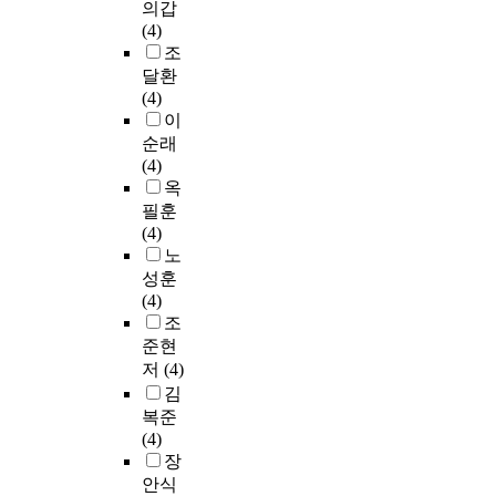
의갑
(4)
조
달환
(4)
이
순래
(4)
옥
필훈
(4)
노
성훈
(4)
조
준현
저
(4)
김
복준
(4)
장
안식