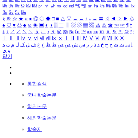
㎒
㎓
㎔
Ω
㏀
㏁
㎊
㎋
㎌
㏖
㏅
㎭
㎮
㎯
㏛
㎩
㎪
㎫
㎬
㏝
㏐
㏓
㏃
㏉
㏜
㏆
§
※
☆
★
○
●
◎
◇
◆
□
■
△
▽
→
←
↑
↓
↔
〓
◁
◀
▷
▶
♤
♠
♡
♥
♧
♣
⊙
◈
▣
◐
◑
▒
▤
▥
▨
▧
▦
▩
♨
☏
☎
☜
☞
¶
†
‡
↕
↗
↙
↖
↘
♭
♩
♪
♬
㉿
㈜
№
㏇
™
㏂
㏘
℡
＃
＆
＊
＠
ª
º
ⅰ
ⅱ
ⅲ
ⅳ
ⅴ
ⅵ
ⅶ
ⅷ
ⅸ
ⅹ
Ⅰ
Ⅱ
Ⅲ
Ⅳ
Ⅴ
Ⅵ
Ⅶ
Ⅷ
Ⅸ
Ⅹ
ا
ب
ت
ث
ج
ح
خ
د
ذ
ر
ز
س
ش
ص
ض
ط
ظ
ع
غ
ف
ق
ک
ل
م
ن
ه
و
ی
닫기
통합검색
국내학술논문
학위논문
해외학술논문
학술지