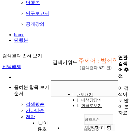
단행본
연구보고서
공개강의
home
단행본
검색결과 좁혀 보기
연관
주제어 : 범죄학
검색키워드
검색
선택해제
(검색결과
521
건)
어 추
천
좁혀본 항목 보기
이 검
순서
색어
내보내기
로 많
내책장담기
검색량순
한글로보기
이 본
1
가나다순
자료
저자
정확도순
이
범죄학과 형
윤호
내림차순