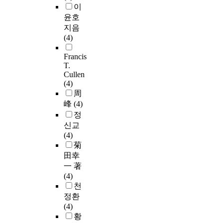
이
윤호
지음
(4)
Francis
T.
Cullen
(4)
周
峰
(4)
정
신교
(4)
菊
田幸
一 著
(4)
천
정환
(4)
황