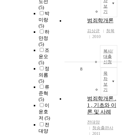
차
도선
보
(5)
기
박
미랑
범죄학개론
(5)
김상균
청목
하
2010
만정
(5)
조
복사/
윤오
대출
신청
(5)
정
8
목
의롬
차
(5)
보
류
기
준혁
범죄학개론 .
(5)
1 , 기초와 이
이
론 및 사례
윤호
저
(5)
전대양
전
청송출판사
대양
2011