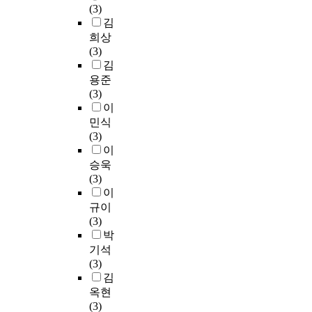
(3)
김
희상
(3)
김
용준
(3)
이
민식
(3)
이
승욱
(3)
이
규이
(3)
박
기석
(3)
김
옥현
(3)