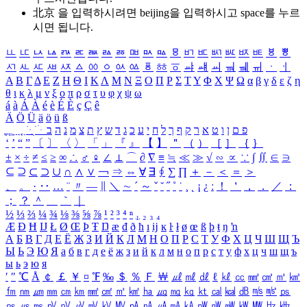
北京 을 입력하시려면
beijing
을 입력하시고 space를 누르
시면 됩니다.
ㅥ
ㅦ
ㅧ
ㅨ
ㅩ
ㅪ
ㅫ
ㅬ
ㅭ
ㅮ
ㅯ
ㅰ
ㅱ
ㅲ
ㅳ
ㅴ
ㅵ
ㅶ
ㅷ
ㅸ
ㅹ
ㅺ
ㅻ
ㅼ
ㅽ
ㅾ
ㅿ
ㆀ
ㆁ
ㆂ
ㆃ
ㆄ
ㆅ
ㆆ
ㆇ
ㆈ
ㆉ
ㆊ
ㆋ
ㆌ
ㆍ
ㆎ
Α
Β
Γ
Δ
Ε
Ζ
Η
Θ
Ι
Κ
Λ
Μ
Ν
Ξ
Ο
Π
Ρ
Σ
Τ
Υ
Φ
Χ
Ψ
Ω
α
β
γ
δ
ε
ζ
η
θ
ι
κ
λ
μ
ν
ξ
ο
π
ρ
σ
τ
υ
φ
χ
ψ
ω
á
à
Á
À
é
è
É
È
ç
Ç
ê
Ä
Ö
Ü
ä
ö
ü
ß
ְ
ֳ
ֲ
ֱ
ָ
ַ
ֵ
ֶ
ִ
ֹ
ּ
ֻ
ׂ
ׁ
ּ
ב
ה
נ
מ
צ
ת
ץ
ש
ד
ג
כ
ע
י
ח
ל
ך
ף
ק
ר
א
ט
ו
ן
ם
פ
‘
’
“
”
〔
〕
〈
〉
「
」
『
』
【
】
＂
（
）
［
］
｛
｝
±
×
÷
≠
≤
≥
∞
∴
♂
♀
∠
⊥
⌒
∂
∇
≡
≒
≪
≫
√
∽
∝
∵
∫
∬
∈
∋
⊆
⊇
⊂
⊃
∪
∩
∧
∨
￢
⇒
⇔
∀
∃
∮
∑
∏
＋
－
＜
＝
＞
、
。
·
‥
…
¨
〃
―
∥
＼
∼
´
～
ˇ
˘
˝
˚
˙
¸
˛
¡
¿
ː
！
＇
，
．
／
：
；
？
＾
＿
｀
｜
½
⅓
⅔
¼
¾
⅛
⅜
⅝
⅞
¹
²
³
⁴
ⁿ
₁
₂
₃
₄
Æ
Ð
Ħ
Ĳ
Ł
Ø
Œ
Þ
Ŧ
Ŋ
æ
đ
ð
ħ
ı
ĳ
ĸ
ŀ
ł
ø
œ
ß
þ
ŧ
ŋ
ŉ
А
Б
В
Г
Д
Е
Ё
Ж
З
И
Й
К
Л
М
Н
О
П
Р
С
Т
У
Ф
Х
Ц
Ч
Ш
Щ
Ъ
Ы
Ь
Э
Ю
Я
а
б
в
г
д
е
ё
ж
з
и
й
к
л
м
н
о
п
р
с
т
у
ф
х
ц
ч
ш
щ
ъ
ы
ь
э
ю
я
′
″
℃
Å
￠
￡
￥
¤
℉
‰
＄
％
Ｆ
￦
㎕
㎖
㎗
ℓ
㎘
㏄
㎣
㎤
㎥
㎦
㎙
㎚
㎛
㎜
㎝
㎞
㎟
㎠
㎡
㎢
㏊
㎍
㎎
㎏
㏏
㎈
㎉
㏈
㎧
㎨
㎰
㎱
㎲
㎳
㎴
㎵
㎶
㎷
㎸
㎹
㎀
㎁
㎂
㎃
㎄
㎺
㎻
㎽
㎾
㎿
㎐
㎑