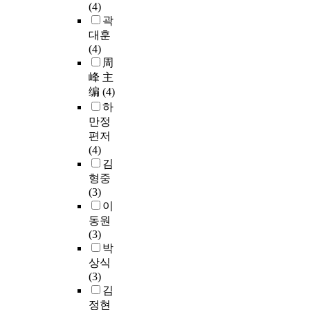
(4)
곽
대훈
(4)
周
峰 主
编
(4)
하
만정
편저
(4)
김
형중
(3)
이
동원
(3)
박
상식
(3)
김
정현