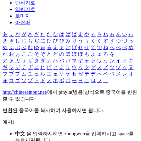
단위기호
일반기호
로마자
아랍어
あ
ぁ
か
が
さ
ざ
た
だ
な
は
ば
ぱ
ま
や
ゃ
ら
わ
ゎ
ん
い
ぃ
き
ぎ
し
じ
ち
ぢ
に
ひ
び
ぴ
み
り
う
ぅ
く
ぐ
す
ず
つ
づ
っ
ぬ
ふ
ぶ
ぷ
む
ゆ
ゅ
る
え
ぇ
け
げ
せ
ぜ
て
で
ね
へ
べ
ぺ
め
れ
お
ぉ
こ
ご
そ
ぞ
と
ど
の
ほ
ぼ
ぽ
も
よ
ょ
ろ
を
ア
ァ
カ
サ
ザ
タ
ダ
ナ
ハ
バ
パ
マ
ヤ
ャ
ラ
ワ
ヮ
ン
イ
ィ
キ
ギ
シ
ジ
チ
ヂ
ニ
ヒ
ビ
ピ
ミ
リ
ウ
ゥ
ク
グ
ス
ズ
ツ
ヅ
ッ
ヌ
フ
ブ
プ
ム
ユ
ュ
ル
エ
ェ
ケ
ゲ
セ
ゼ
テ
デ
ヘ
ベ
ペ
メ
レ
オ
ォ
コ
ゴ
ソ
ゾ
ト
ド
ノ
ホ
ボ
ポ
モ
ヨ
ョ
ロ
ヲ
―
http://chineseinput.net/
에서 pinyin(병음)방식으로 중국어를 변환
할 수 있습니다.
변환된 중국어를 복사하여 사용하시면 됩니다.
예시)
中文 을 입력하시려면
zhongwen
을 입력하시고 space를
누르시면됩니다.