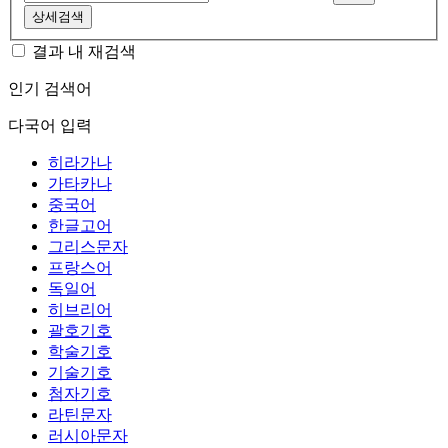
상세검색
결과 내 재검색
인기 검색어
다국어 입력
히라가나
가타카나
중국어
한글고어
그리스문자
프랑스어
독일어
히브리어
괄호기호
학술기호
기술기호
첨자기호
라틴문자
러시아문자