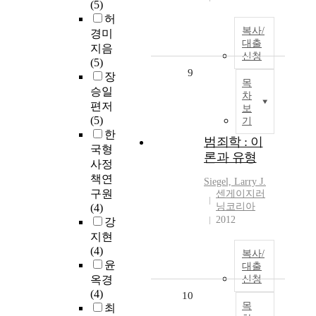
(5)
허
복사/
경미
대출
지음
신청
(5)
9
장
목
승일
차
편저
보
(5)
기
한
범죄학 : 이
국형
론과 유형
사정
책연
Siegel, Larry J.
구원
센게이지러
닝코리아
(4)
2012
강
지현
(4)
복사/
윤
대출
옥경
신청
(4)
10
목
최