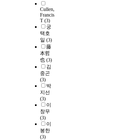
Cullen,
Francis
T
(3)
궁
택호
일
(3)
藤
本哲
也
(3)
김
중곤
(3)
박
지선
(3)
이
창무
(3)
이
봉한
(3)