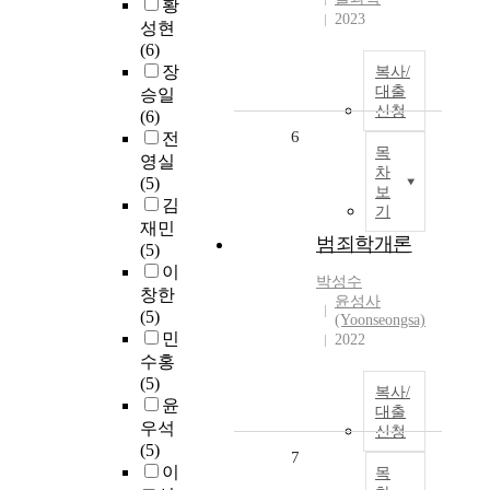
황
2023
성현
(6)
장
복사/
대출
승일
신청
(6)
6
전
목
영실
차
(5)
보
김
기
재민
범죄학개론
(5)
이
박성수
창한
윤성사
(5)
(Yoonseongsa)
민
2022
수홍
(5)
복사/
윤
대출
우석
신청
(5)
7
이
목