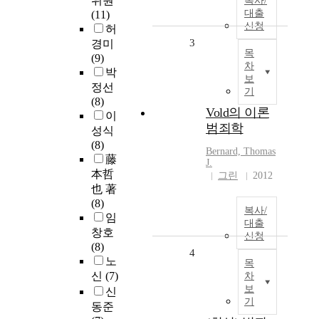
위원
복사/
대출
(11)
신청
허
3
경미
목
(9)
차
박
보
정선
기
(8)
Vold의 이론
이
범죄학
성식
(8)
Bernard, Thomas
藤
J.
本哲
그린
2012
也 著
(8)
복사/
임
대출
창호
신청
(8)
4
노
목
신
(7)
차
보
신
기
동준