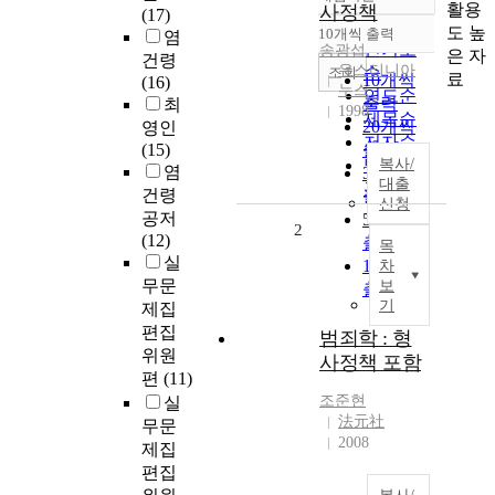
정확도
활용
사정책
(17)
순
도 높
10개씩 출력
염
내림차순
인기도
송광섭
은 자
건령
유스티니아
순
조회
료
10개씩
(16)
누스
연도순
출력
최
1998
제목순
20개씩
영인
저자순
(15)
출력
발행기
복사/
염
30개씩
대출
관순
건령
출력
신청
공저
50개씩
2
(12)
출력
목
실
100개씩
차
무문
보
출력
기
제집
편집
범죄학 : 형
위원
사정책 포함
편
(11)
조준현
실
法元社
무문
2008
제집
편집