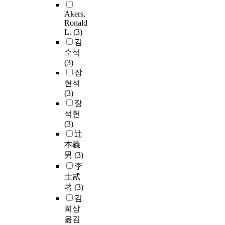
Akers,
Ronald
L.
(3)
김
순석
(3)
장
현석
(3)
장
석헌
(3)
辻
本義
男
(3)
李
圭貳
著
(3)
김
희상
옮김