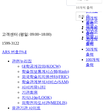
의
정확도
e
e
지
n
o
울
e
주
d
순
u
10개씩 출력
를
o
내림차순
n
총
s
류
g
s
인기도
강
t
.
괄
t
디
e
e
순
조회
조
10개씩
a
B
본
y
자
t
r
연도순
하
출력
b
r
부
l
인
h
-
제목순
는
20개씩
l
a
’
e
경
a
c
저자순
패
출력
y
n
와
i
고객센터 (평일: 09:00~18:00)
향
t
e
발행기
션
30개씩
d
그
n
도
p
n
관순
산
1599-3122
i
출력
i
들
m
자
e
t
업
n
n
이
o
50개씩
연
o
e
ARS 번호안내
의
c
g
기
d
출력
스
p
r
브
r
,
획
e
100개씩
레
l
e
관련누리집
랜
e
w
한
r
출력
국
e
d
대학공개강의(KOCW)
드
a
h
‘
n
제
f
p
학술정보통계시스템(Rinfo)
들
s
i
디
s
주
r
r
외국학술지지원센터(FRIC)
은
e
c
자
o
의
o
o
학술관계분석서비스(SAM)
소
d
h
인
c
스
m
d
사서커뮤니티
비
.
c
서
i
타
d
u
자
기관회원
I
a
울
e
일
i
c
들
지식나눔(LOOK)
n
n
’
t
의
f
t
의
의학전자도서관(MEDLIS)
r
c
이
y
굳
f
s
니
유관기관 사이트
e
r
란
.
어
e
’