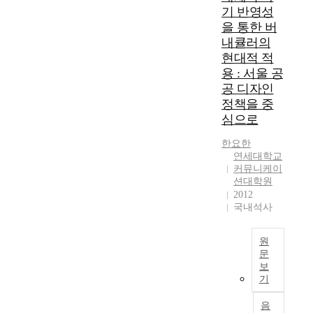
온
o
u
구
기 반영성
o
라
n
a
에
p
을 통한 버
인
h
l
불
e
내큘러의
활
a
l
과
r
현대적 적
동
s
y
한
e
용 : 서울 공
을
a
b
것
s
선
공 디자인
c
e
이
e
호
정책을 중
c
c
었
a
하
e
심으로
o
다
r
였
l
m
.
c
던
한요한
e
e
따
h
소
연세대학교
r
a
라
i
커뮤니케이
비
a
b
서
n
션대학원
자
t
u
디
g
2012
들
e
n
자
a
국내석사
은
d
d
인
n
앤
i
a
이
d
데
원
n
n
추
d
믹
문
t
t
구
e
보
상
h
.
2
하
v
기
황
e
I
0
는
e
을
p
n
0
바
l
음
맞
o