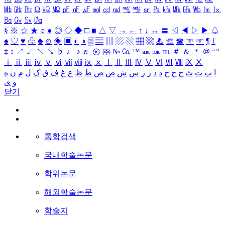
㎒
㎓
㎔
Ω
㏀
㏁
㎊
㎋
㎌
㏖
㏅
㎭
㎮
㎯
㏛
㎩
㎪
㎫
㎬
㏝
㏐
㏓
㏃
㏉
㏜
㏆
§
※
☆
★
○
●
◎
◇
◆
□
■
△
▽
→
←
↑
↓
↔
〓
◁
◀
▷
▶
♤
♠
♡
♥
♧
♣
⊙
◈
▣
◐
◑
▒
▤
▥
▨
▧
▦
▩
♨
☏
☎
☜
☞
¶
†
‡
↕
↗
↙
↖
↘
♭
♩
♪
♬
㉿
㈜
№
㏇
™
㏂
㏘
℡
＃
＆
＊
＠
ª
º
ⅰ
ⅱ
ⅲ
ⅳ
ⅴ
ⅵ
ⅶ
ⅷ
ⅸ
ⅹ
Ⅰ
Ⅱ
Ⅲ
Ⅳ
Ⅴ
Ⅵ
Ⅶ
Ⅷ
Ⅸ
Ⅹ
ا
ب
ت
ث
ج
ح
خ
د
ذ
ر
ز
س
ش
ص
ض
ط
ظ
ع
غ
ف
ق
ک
ل
م
ن
ه
و
ی
닫기
통합검색
국내학술논문
학위논문
해외학술논문
학술지