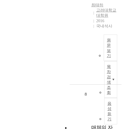
의
시
p
e
최태하
해
대
a
고려대학교
r
서
가
대학원
c
i
이
전
2016
e
a
식
국내석사
세
s
l
된
계
.
r
것
적
T
e
원
이
으
h
s
문
며
로
i
보
o
수
I
도
기
s
u
출
n
래
t
r
증
r
하
목
r
c
대
e
차
고
a
e
라
c
검
있
n
s
는
e
색
다
s
h
목
n
조
.
f
a
표
회
t
8
팬
o
v
하
,
데
r
e
음
에
t
믹
m
g
성
서
h
시
a
듣
r
한
e
대
기
t
a
갓
s
에
i
d
매체의 자
도
c