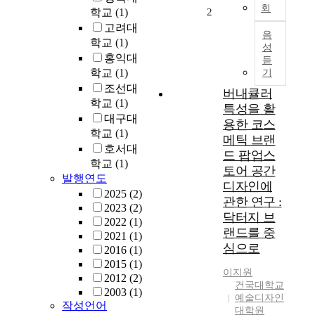
회
a
학교
(1)
2
o
고려대
음
f
학교
(1)
성
f
홍익대
듣
i
학교
(1)
기
e
조선대
버내큘러
r
학교
(1)
특성을 활
c
대구대
e
용한 코스
학교
(1)
g
메틱 브랜
호서대
l
드 팝업스
학교
(1)
o
토어 공간
발행연도
b
디자인에
a
2025
(2)
관한 연구 :
l
2023
(2)
닥터지 브
i
2022
(1)
랜드를 중
z
2021
(1)
심으로
a
2016
(1)
t
2015
(1)
이지원
i
2012
(2)
건국대학교
o
2003
(1)
예술디자인
n
작성언어
대학원