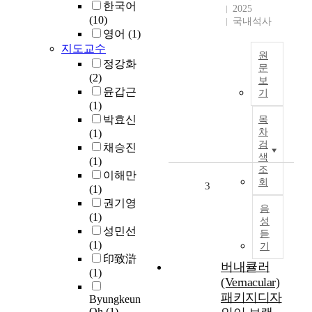
a
한국어
2025
n
(10)
국내석사
d
영어
(1)
c
지도교수
원
o
정강화
문
m
(2)
보
I
p
윤갑근
기
n
e
(1)
t
t
박효신
목
h
i
차
(1)
e
t
검
채승진
c
i
색
(1)
o
조
o
이해만
회
n
n
3
(1)
t
,
권기영
음
e
v
(1)
성
m
a
성민선
듣
p
r
(1)
기
o
i
印致滸
버내큘러
r
o
(1)
(Vernacular)
a
u
r
패키지디자
s
Byungkeun
y
c
Oh
(1)