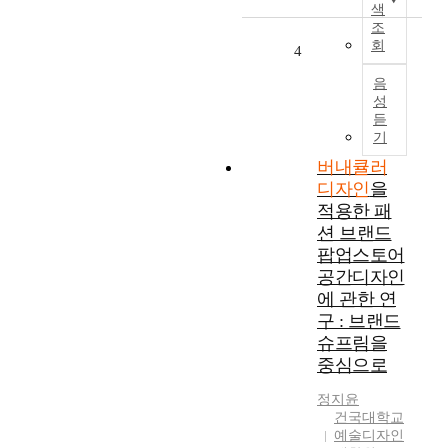
,
n
색
t
조
s
회
h
t
4
e
a
음
f
n
성
o
t
듣
c
l
기
u
y
버내큘러
s
i
디자인
을
h
m
a
적용한 패
p
s
r
션 브랜드
s
o
팝업스토어
h
v
공간디자인
i
i
에 관한 연
f
n
구 : 브랜드
t
g
슈프림을
e
t
중심으로
d
h
f
e
정지윤
r
i
건국대학교
o
r
예술디자인
m