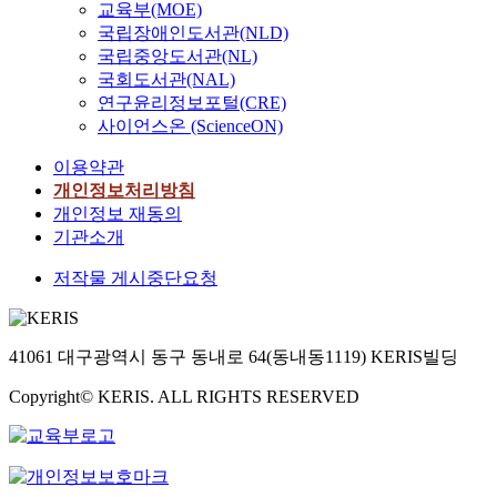
즈
s
교육부(MOE)
e
거
V
졌
r
d
를
p
국립장애인도서관(NLD)
a
대
e
다
e
e
파
o
t
도
r
국립중앙도서관(NL)
.
n
s
악
n
e
시
n
국회도서관(NAL)
제
t
i
하
s
i
디
a
연구윤리정보포털(CRE)
품
c
g
여
e
n
자
c
사이언스온 (ScienceON)
의
u
n
오
,
t
인
u
판
l
a
프
m
a
프
l
이용약관
매
t
n
라
a
n
로
a
개인정보처리방침
에
u
d
인
n
g
젝
r
개인정보 재동의
있
r
r
공
y
i
트
d
기관소개
어
a
e
간
b
b
로
e
서
l
l
경
r
l
짧
s
저작물 게시중단요청
디
b
e
험
a
e
은
i
자
a
a
을
n
v
사
g
인
c
s
통
d
a
업
n
의
k
e
41061 대구광역시 동구 동내로 64(동내동1119) KERIS빌딩
해
s
l
기
i
중
g
o
브
h
u
간
s
요
r
c
Copyright© KERIS. ALL RIGHTS RESERVED
랜
a
e
에
a
성
o
c
드
v
,
비
p
이
u
u
의
e
i
해
p
더
n
p
정
a
s
서
l
욱
d
i
체
d