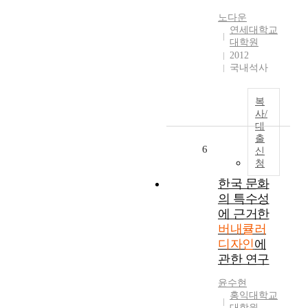
스
i
l
노다운
크
n
t
연세대학교
의
g
u
대학원
무
b
r
2012
착
r
a
국내석사
용
a
l
해
n
v
제
복
d
a
사/
,
i
l
대
위
d
u
출
기
e
e
6
신
경
n
s
청
보
t
.
한국 문화
수
i
A
의 특수성
준
t
f
하
에 근거한
y
t
향
버내큘러
a
e
등
n
디자인
에
r
대
d
t
관한 연구
부
v
h
분
a
윤수현
e
의
홍익대학교
l
I
방
대학원