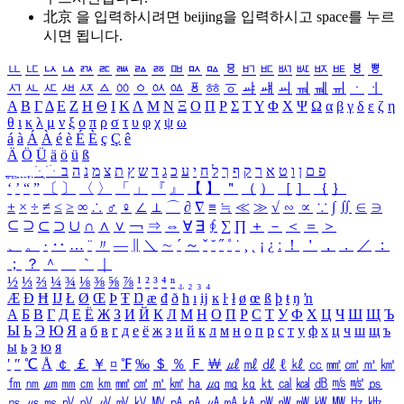
北京 을 입력하시려면
beijing
을 입력하시고 space를 누르
시면 됩니다.
ㅥ
ㅦ
ㅧ
ㅨ
ㅩ
ㅪ
ㅫ
ㅬ
ㅭ
ㅮ
ㅯ
ㅰ
ㅱ
ㅲ
ㅳ
ㅴ
ㅵ
ㅶ
ㅷ
ㅸ
ㅹ
ㅺ
ㅻ
ㅼ
ㅽ
ㅾ
ㅿ
ㆀ
ㆁ
ㆂ
ㆃ
ㆄ
ㆅ
ㆆ
ㆇ
ㆈ
ㆉ
ㆊ
ㆋ
ㆌ
ㆍ
ㆎ
Α
Β
Γ
Δ
Ε
Ζ
Η
Θ
Ι
Κ
Λ
Μ
Ν
Ξ
Ο
Π
Ρ
Σ
Τ
Υ
Φ
Χ
Ψ
Ω
α
β
γ
δ
ε
ζ
η
θ
ι
κ
λ
μ
ν
ξ
ο
π
ρ
σ
τ
υ
φ
χ
ψ
ω
á
à
Á
À
é
è
É
È
ç
Ç
ê
Ä
Ö
Ü
ä
ö
ü
ß
ְ
ֳ
ֲ
ֱ
ָ
ַ
ֵ
ֶ
ִ
ֹ
ּ
ֻ
ׂ
ׁ
ּ
ב
ה
נ
מ
צ
ת
ץ
ש
ד
ג
כ
ע
י
ח
ל
ך
ף
ק
ר
א
ט
ו
ן
ם
פ
‘
’
“
”
〔
〕
〈
〉
「
」
『
』
【
】
＂
（
）
［
］
｛
｝
±
×
÷
≠
≤
≥
∞
∴
♂
♀
∠
⊥
⌒
∂
∇
≡
≒
≪
≫
√
∽
∝
∵
∫
∬
∈
∋
⊆
⊇
⊂
⊃
∪
∩
∧
∨
￢
⇒
⇔
∀
∃
∮
∑
∏
＋
－
＜
＝
＞
、
。
·
‥
…
¨
〃
―
∥
＼
∼
´
～
ˇ
˘
˝
˚
˙
¸
˛
¡
¿
ː
！
＇
，
．
／
：
；
？
＾
＿
｀
｜
½
⅓
⅔
¼
¾
⅛
⅜
⅝
⅞
¹
²
³
⁴
ⁿ
₁
₂
₃
₄
Æ
Ð
Ħ
Ĳ
Ł
Ø
Œ
Þ
Ŧ
Ŋ
æ
đ
ð
ħ
ı
ĳ
ĸ
ŀ
ł
ø
œ
ß
þ
ŧ
ŋ
ŉ
А
Б
В
Г
Д
Е
Ё
Ж
З
И
Й
К
Л
М
Н
О
П
Р
С
Т
У
Ф
Х
Ц
Ч
Ш
Щ
Ъ
Ы
Ь
Э
Ю
Я
а
б
в
г
д
е
ё
ж
з
и
й
к
л
м
н
о
п
р
с
т
у
ф
х
ц
ч
ш
щ
ъ
ы
ь
э
ю
я
′
″
℃
Å
￠
￡
￥
¤
℉
‰
＄
％
Ｆ
￦
㎕
㎖
㎗
ℓ
㎘
㏄
㎣
㎤
㎥
㎦
㎙
㎚
㎛
㎜
㎝
㎞
㎟
㎠
㎡
㎢
㏊
㎍
㎎
㎏
㏏
㎈
㎉
㏈
㎧
㎨
㎰
㎱
㎲
㎳
㎴
㎵
㎶
㎷
㎸
㎹
㎀
㎁
㎂
㎃
㎄
㎺
㎻
㎽
㎾
㎿
㎐
㎑