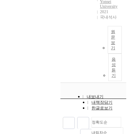
i
v
부
b
Yonsei
하
r
매
University
m
i
터
e
며
e
장
2021
m
c
오
c
손
i
국내석사
방
e
e
세
a
쉬
s
문
r
d
훈
m
운
b
이
s
e
시
e
원
방
e
급
i
문
m
장
o
법
i
격
보
v
a
의
n
이
I
n
히
기
e
n
주
e
었
t
g
증
e
d
도
o
고
i
e
음
가
x
s
로
f
이
s
x
성
하
p
a
야
i
러
c
p
듣
고
e
n
심
m
한
o
a
기
있
r
d
차
p
따
m
n
으
i
c
게
o
라
m
d
며
e
o
조
r
하
o
e
그
n
내보내기
m
직
t
기
n
d
중
내책장담기
c
p
된
a
를
k
.
무
한글로보기
e
e
‘
n
통
n
A
형
s
t
디
t
해
o
s
의
h
i
자
l
정확도순
우
w
t
이
a
t
인
i
리
l
h
미
s
내림차순
i
서
f