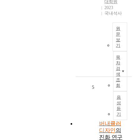
p
대학원
o
2023
p
l
국내석사
r
i
o
t
원
d
i
문
u
c
보
C
c
a
기
O
t
l
V
s
,
목
I
a
e
차
D
l
검
c
-
색
e
o
1
조
s
n
회
9
5
t
o
바
o
m
음
이
d
i
성
러
e
c
듣
스
l
a
기
에
i
n
버내큘러
의
v
d
디자인
의
한
e
c
마
진화 연구
r
u