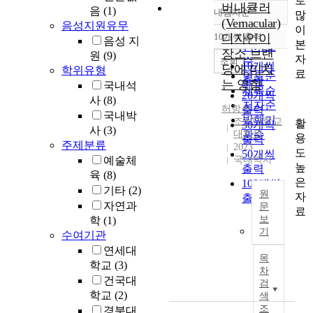
로
버내큘러
음
(1)
내림차순
많
정확도
(Vernacular)
음성지원유무
이
순
10개씩 출력
디자인이
음성 지
내림차순
본
인기도
장소 브랜
원
(9)
자
순
조회
10개씩
딩에 미치
학위유형
료
연도순
출력
는 영향
국내석
제목순
20개씩
사
(8)
저자순
허항석
출력
국내박
발행기
조선대학교
활
30개씩
사
(3)
대학원
관순
용
출력
주제분류
2023
도
50개씩
예술체
국내박사
높
출력
육
(8)
은
100개씩
기타
(2)
원
자
출력
자연과
문
료
보
학
(1)
I
기
수여기관
n
연세대
t
목
학교
(3)
h
차
건국대
e
검
e
학교
(2)
색
r
조
경북대