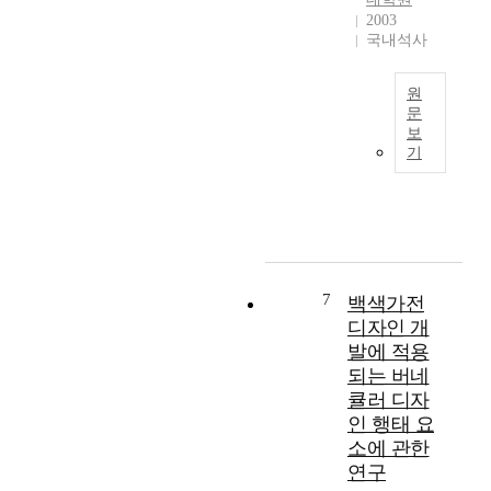
u
n
2003
역
e
d
국내석사
규
t
u
제
h
s
가
r
t
원
풀
o
문
r
리
보
u
i
우
면
기
g
a
리
서
h
l
디
팬
e
R
자
데
x
e
인
믹
p
v
의
시
e
o
역
대
r
l
사
7
백색가전
가
i
u
는
디자인 개
마
e
t
그
발에 적용
무
n
i
시
리
되는 버네
t
o
작
되
큘러 디자
i
n
이
고
a
인 행태 요
,
미
앤
l
m
소에 관한
국
데
a
연구
에
믹
s
t