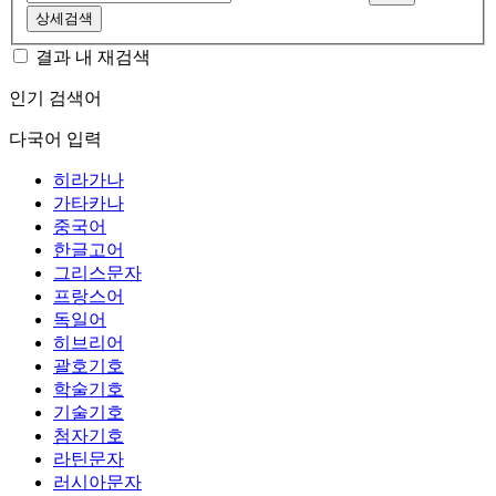
상세검색
결과 내 재검색
인기 검색어
다국어 입력
히라가나
가타카나
중국어
한글고어
그리스문자
프랑스어
독일어
히브리어
괄호기호
학술기호
기술기호
첨자기호
라틴문자
러시아문자