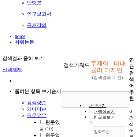
단행본
연구보고서
공개강의
home
학위논문
검색결과 좁혀 보기
연
주제어 : 버내
검색키워드
관
큘러 디자인
선택해제
검
(검색결과
11
건)
색
어
좁혀본 항목 보기순서
추
천
검색량순
내보내기
가나다순
이
내책장담기
원문유무
한글로보기
검
원문있
1
색
음
(10)
어
정확도순
원문없