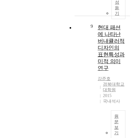
s
0
는
o
성
이
s
t
년
시
듣
p
하
t
e
대
기
장
i
여
-
a
이
에
n
기
p
d
후
9
서
현대 패션
g
존
a
,
서
잘
p
에 나타난
에
n
p
울
팔
r
버내큘러적
경
d
e
시
리
o
디자인의
험
e
o
로
도
d
표현특성과
하
m
p
부
록
u
기
미적 의미
i
l
터
만
c
어
연구
c
e
시
들
t
려
e
p
작
어
s
웠
강준호
r
a
된
내
b
경북대학교
던
a
y
공
는
a
대학원
외
,
m
공
데
s
2015
부
a
o
디
있
e
국내석사
활
s
r
자
었
d
동
e
인
다
o
을
원
c
a
의
.
n
통
문
o
t
열
그
t
보
해
n
t
기
T
러
h
기
공
s
e
가
h
기
e