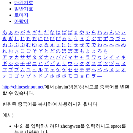
단위기호
일반기호
로마자
아랍어
あ
ぁ
か
が
さ
ざ
た
だ
な
は
ば
ぱ
ま
や
ゃ
ら
わ
ゎ
ん
い
ぃ
き
ぎ
し
じ
ち
ぢ
に
ひ
び
ぴ
み
り
う
ぅ
く
ぐ
す
ず
つ
づ
っ
ぬ
ふ
ぶ
ぷ
む
ゆ
ゅ
る
え
ぇ
け
げ
せ
ぜ
て
で
ね
へ
べ
ぺ
め
れ
お
ぉ
こ
ご
そ
ぞ
と
ど
の
ほ
ぼ
ぽ
も
よ
ょ
ろ
を
ア
ァ
カ
サ
ザ
タ
ダ
ナ
ハ
バ
パ
マ
ヤ
ャ
ラ
ワ
ヮ
ン
イ
ィ
キ
ギ
シ
ジ
チ
ヂ
ニ
ヒ
ビ
ピ
ミ
リ
ウ
ゥ
ク
グ
ス
ズ
ツ
ヅ
ッ
ヌ
フ
ブ
プ
ム
ユ
ュ
ル
エ
ェ
ケ
ゲ
セ
ゼ
テ
デ
ヘ
ベ
ペ
メ
レ
オ
ォ
コ
ゴ
ソ
ゾ
ト
ド
ノ
ホ
ボ
ポ
モ
ヨ
ョ
ロ
ヲ
―
http://chineseinput.net/
에서 pinyin(병음)방식으로 중국어를 변환
할 수 있습니다.
변환된 중국어를 복사하여 사용하시면 됩니다.
예시)
中文 을 입력하시려면
zhongwen
을 입력하시고 space를
누르시면됩니다.