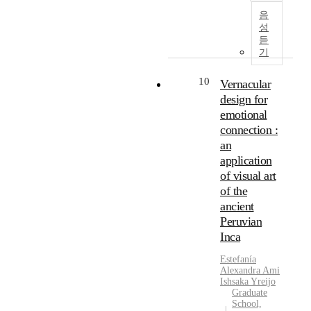
간
u
n
오
e
위
l
음
을
m
t
늘
c
해
e
성
체
e
i
날
o
서
듣
a
험
r
o
전
n
기
는
r
하
d
n
국
c
선
n
고
e
t
적
e
10
도
Vernacular
e
자
m
o
으
p
적
d
design for
한
a
s
로
t
인
c
emotional
다
n
p
퍼
o
디
u
connection :
.
d
i
져
f
자
s
an
이
f
r
가
v
인
t
에
application
o
i
고
e
을
o
따
of visual art
r
t
있
r
모
m
라
p
of the
u
다
n
방
s
소
h
a
.
a
ancient
하
a
비
y
l
특
c
Peruvian
는
n
자
s
a
히
u
것
Inca
d
들
i
n
2
l
이
c
의
c
d
0
a
Estefanía
가
u
오
Alexandra Ami
a
s
0
r
장
l
Ishsaka Yreijo
프
l
e
7
i
안
t
Graduate
라
,
r
년
s
전
School,
u
인