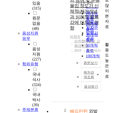
의 참여 및 운동
로
순
있음
10개씩 출력
내림차순
많
몰입 정도가 신
인기도
(315)
이
체적 자기개념
순
조회
10개씩
본
과 심리적 행복
연도순
원문
출력
자
감에 미치는 영
제목순
없음
20개씩
료
향
저자순
(48)
출력
발행기
음성지원
30개씩
이정지
관순
유무
출력
순천향대학교 교
활
50개씩
육대학원
음성
용
출력
2019
국내석사
지원
도
100개씩
(227)
높
출력
원문보기
학위유형
은
자
목차검
본
국내
료
색조회
연
석사
구
(324)
음성듣기
는
배
국내
드
박사
민
(39)
턴
주제분류
2
배드민턴
외발