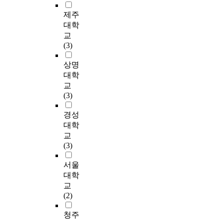
력
따
Y
목
차
인
과
파
e
년
에
른
시
적
이
들
제주
선
악
e
제
대
차
와
이
를
을
수
함
n
대학
대
한
이
S
있
분
대
정
으
h
교
학
요
만
시
다
석
상
체
로
a
(3)
내
구
유
의
.
하
으
성
써
n
배
가
의
생
연
고
로
에
배
c
상명
드
높
하
활
구
동
설
는
드
e
대학
민
다
게
체
의
역
문
유
민
m
턴
교
.
나
육
목
학
의
의
턴
e
동
(3)
배
타
배
적
적
내
미
전
n
아
드
났
드
을
요
용
한
용
t
경성
리
민
다
민
달
인
과
차
체
t
학
대학
턴
.
턴
성
을
목
이
육
r
생
교
경
동
하
결
적
가
관
a
2
(3)
기
둘
호
기
합
을
있
의
i
4
에
째
회
위
하
설
다
필
n
3
서울
서
,
회
해
여
명
.
요
i
명
대학
선
배
원
현
A
한
성
성
n
을
교
수
드
들
재
C
후
별
에
g
대
(2)
는
민
을
대
L
자
,
대
f
상
상
턴
모
한
손
기
소
한
o
으
청주
대
동
집
배
상
평