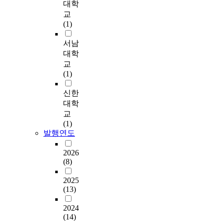
대학
지
나
여
n
t
인
족
드
a
리
교
억
타
이
e
u
들
이
민
f
고
(1)
제
났
연
s
r
의
없
턴
t
연
와
다
구
s
e
연
는
전
o
령
서남
행
.
에
)
S
령
선
용
f
별
대학
동
서
,
y
에
수
체
c
차
교
억
넷
사
자
s
따
집
육
o
이
(1)
제
째
용
기
t
라
단
관
g
를
차
,
한
조
e
직
보
이
n
보
신한
이
배
통
절
m
업
다
용
i
였
대학
를
드
계
(
(
,
높
자
t
다
교
비
민
분
s
O
가
게
들
i
.
(1)
교
턴
석
e
p
족
나
의
v
따
발행연도
하
동
기
l
t
수
타
만
e
라
여
호
법
f
i
,
났
족
e
서
2026
장
인
은
-
T
월
다
도
n
학
(8)
기
들
교
c
r
소
.
가
h
년
간
의
차
o
a
득
배
a
별
2025
의
참
분
n
c
,
넷
드
n
로
(13)
배
여
석
t
k
결
째
민
c
는
드
정
,
r
M
혼
,
턴
e
1
2024
민
도
분
o
o
유
배
비
m
(14)
학