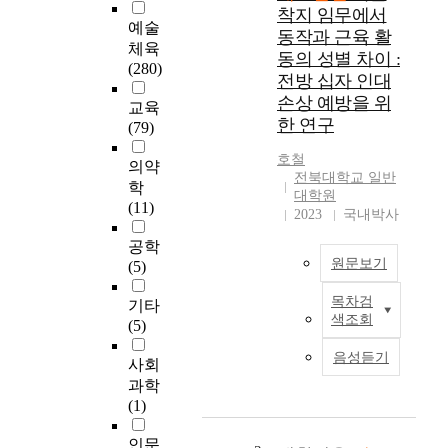
동
착지 임무에서
호
예술
동작과 근육 활
인
체육
동의 성별 차이 :
들
(280)
전방 십자 인대
의
손상 예방을 위
참
교육
한 연구
여
(79)
및
호철
운
의약
전북대학교 일반
동
학
대학원
몰
(11)
2023
국내박사
입
정
공학
원문보기
도
(5)
가
목차검
기타
신
연
색조회
(5)
체
구
적
배
음성듣기
사회
자
경
과학
기
및
(1)
개
목
념
적
인문
과
: