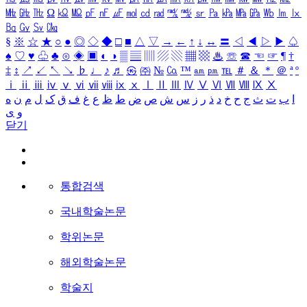
㎒
㎓
㎔
Ω
㏀
㏁
㎊
㎋
㎌
㏖
㏅
㎭
㎮
㎯
㏛
㎩
㎪
㎫
㎬
㏝
㏐
㏓
㏃
㏉
㏜
㏆
§
※
☆
★
○
●
◎
◇
◆
□
■
△
▽
→
←
↑
↓
↔
〓
◁
◀
▷
▶
♤
♠
♡
♥
♧
♣
⊙
◈
▣
◐
◑
▒
▤
▥
▨
▧
▦
▩
♨
☏
☎
☜
☞
¶
†
‡
↕
↗
↙
↖
↘
♭
♩
♪
♬
㉿
㈜
№
㏇
™
㏂
㏘
℡
＃
＆
＊
＠
ª
º
ⅰ
ⅱ
ⅲ
ⅳ
ⅴ
ⅵ
ⅶ
ⅷ
ⅸ
ⅹ
Ⅰ
Ⅱ
Ⅲ
Ⅳ
Ⅴ
Ⅵ
Ⅶ
Ⅷ
Ⅸ
Ⅹ
ا
ب
ت
ث
ج
ح
خ
د
ذ
ر
ز
س
ش
ص
ض
ط
ظ
ع
غ
ف
ق
ک
ل
م
ن
ه
و
ی
닫기
통합검색
국내학술논문
학위논문
해외학술논문
학술지