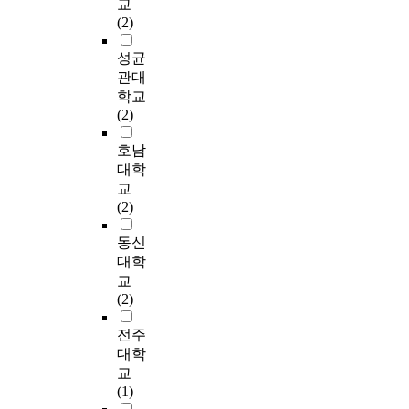
교
에
의
표
상
의
o
에
울
i
I
(2)
정
차
본
으
발
n
서
시
f
N
확
이
추
로
생
)
유
와
y
1
성균
한
를
출
개
률
으
의
경
i
5
관대
판
분
법
방
이
로
미
기
t
.
학교
단
석
을
형
높
자
한
도
s
0
(2)
을
한
이
설
은
료
차
의
e
프
내
결
용
문
원
를
이
배
f
로
호남
려
과
하
을
인
수
가
드
f
그
대학
야
,
여
실
을
집
있
민
e
램
교
한
성
총
시
찾
하
다
턴
c
을
(2)
다
별
3
하
습
였
.
전
t
이
.
에
0
였
니
다
경
용
i
용
동신
판
따
0
다
다
.
기
체
v
하
대학
단
른
명
.
.
연
력
육
e
여
교
이
차
을
설
여
구
에
관
n
빈
(2)
빗
이
표
문
성
대
따
과
e
도
나
만
집
결
배
상
른
배
s
분
전주
가
통
대
과
드
자
부
드
s
석
대학
면
계
상
2
민
는
모
민
.
과
선
교
적
으
4
턴
남
와
턴
T
t
수
(1)
으
로
개
선
자
의
비
h
-
는