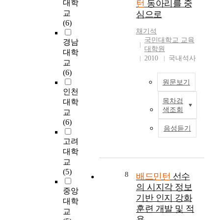
대학
턴
동아리를 중
석
참
활
변
다
운
이
가
교
심으로
동
인
.
동
가
정
(6)
및
,
이
지
채기석
능
도
운
운
연
속
국민대학교 교육
경남
한
와
동
동
구
의
대학원
총
사
대학
학
참
의
관
2010
국내석사
3
회
교
적
여
목
계
0
적
(6)
인
정
적
를
0
지
영
원문보기
도
을
비
부
지
인천
향
,
달
교
의
수
목차검
대학
이
운
성
분
본
색조회
자
준
A
교
동
하
석
연
료
을
C
(6)
시
기
하
구
음성듣기
를
알
L
설
위
고
는
결
아
고려
손
사
해
,
대
과
보
상
대학
용
2
만
학
분
고
에
실
교
0
족
내
석
,
미
태
(5)
1
도
배
8
배드민턴
선수
에
이
치
,
6
가
드
의 시지각 정보
활
를
는
중앙
활
년
운
민
기반 인지 강화
용
토
영
동
대학
대
동
턴
훈련 개발 및 적
하
대
향
만
한
지
교
동
용
여
로
에
족