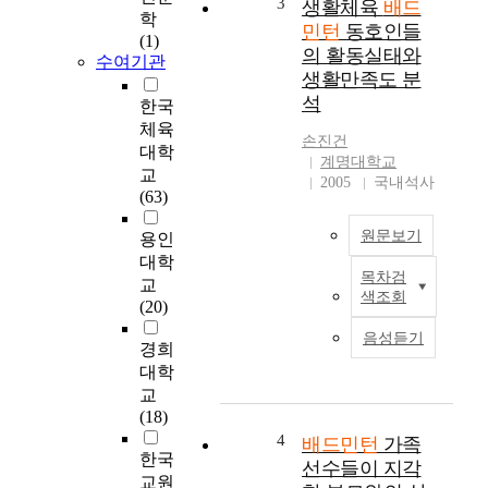
3
생활체육
배드
학
심
배
민턴
동호인들
(1)
리
드
의 활동실태와
수여기관
적
민
생활만족도 분
행
턴
석
한국
복
에
감
체육
서
손진건
에
대학
백
계명대학교
미
핸
교
2005
국내석사
치
드
(63)
는
사
원문보기
영
용인
이
향
드
대학
목차검
을
머
배
교
색조회
규
리
드
(20)
명
위
민
음성듣기
하
로
경희
턴
는
공
에
대학
데
을
대
교
그
친
한
(18)
목
후
보
4
배드민턴
가족
적
외
다
한국
선수들이 지각
이
발
많
교원