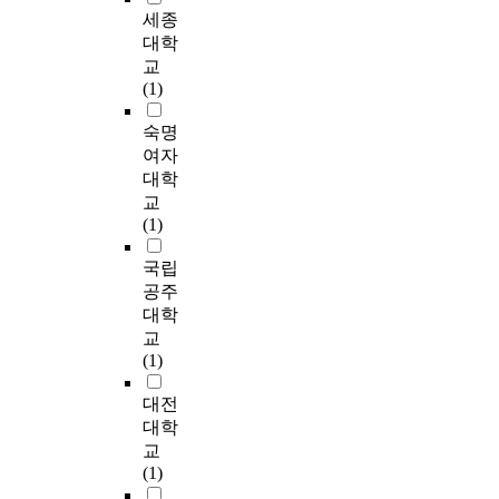
는
입
조
바
연
연
세종
유
1
e
원
원
에
사
탕
구
구
의
5
b
대학
변
래
따
내
으
방
결
미
0
a
교
량
의
른
용
로
법
과
한
명
s
(1)
분
부
차
의
2
:
는
차
,
i
석
적
이
일
9
남
다
이
비
c
숙명
)
절
는
부
문
자
음
가
전
d
여자
,
한
유
가
항
배
과
나
용
a
χ
대학
타
의
운
의
드
같
타
체
t
2
교
격
한
데
배
민
다
났
육
a
(
(1)
동
차
응
드
턴
.
다
관
t
C
작
이
답
민
선
1
.
1
h
h
국립
을
가
내
턴
수
.
5
a
i
공주
억
나
용
경
8
배
둘
0
t
-
대학
제
타
이
기
명
드
째
명
c
s
교
하
나
불
력
과
민
,
)
a
q
(1)
고
지
성
결
여
턴
배
을
n
u
적
않
실
정
자
동
드
대
c
a
대전
절
았
하
심
배
호
민
상
o
r
대학
한
다
거
리
드
인
턴
으
n
e
교
동
.
나
요
민
의
가
로
t
)
(1)
작
조
인
턴
활
족
설
r
검