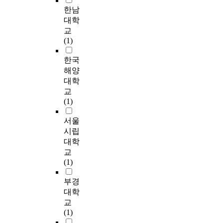
로
하
의
수
1
상
전
e
t
한남
제
유
였
세
의
3
호
용
u
e
때
대학
의
다
부
A
2
작
체
l
s
에
교
한
.
영
C
명
용
육
t
t
자
(1)
차
회
역
L
,
에
관
i
(
신
이
수
,
손
여
서
을
m
검
의
한국
가
된
6
상
자
는
이
a
증
행
해양
나
설
개
예
8
유
용
t
)
동
타
문
의
대학
방
3
의
하
e
,
을
났
가
일
교
을
명
한
는
g
O
조
고
운
반
(1)
위
총
차
동
o
n
정
,
데
영
한
2
이
호
a
e
해
연
응
역
서울
정
1
가
인
l
-
야
령
답
이
시립
보
5
없
3
i
w
하
,
내
도
를
대학
명
으
0
s
a
는
학
용
출
제
을
교
며
0
t
y
데
력
이
되
공
표
(1)
선
명
o
A
,
,
불
었
합
집
수
(
p
N
이
직
성
으
니
부경
하
정
전
r
O
를
업
실
며
다
였
대학
체
용
o
V
위
,
하
,
.
다
성
체
v
교
A
해
월
거
이
.
에
육
i
(1)
(
서
수
나
를
본
는
관
d
일