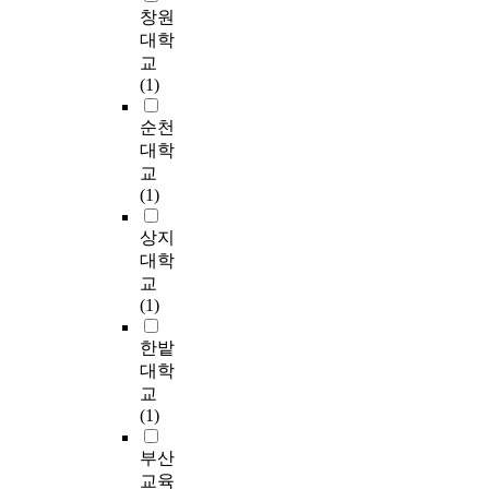
을
셋
사
질
선
동
유
문
i
증
창원
취
째
내
문
수
실
무
조
b
,
대학
해
,
용
지
8
태
에
사
u
그
교
공
배
의
를
명
분
따
를
t
리
(1)
을
드
일
제
을
석
른
실
e
고
되
민
부
작
연
1
부
시
t
M
순천
돌
턴
가
하
구
)
모
하
o
u
대학
릴
동
누
여
대
배
와
여
i
l
교
수
호
락
고
상
드
의
총
m
t
(1)
있
인
된
등
으
민
상
2
p
i
어
들
3
학
로
턴
호
9
r
p
상지
야
의
7
교
삼
동
작
3
o
l
대학
한
인
부
이
았
호
용
부
v
e
교
다
구
를
상
습
인
은
를
i
R
(1)
.
통
제
의
니
들
배
분
n
e
이
계
외
배
다
의
드
석
g
g
한밭
조
학
한
드
.
성
민
자
t
r
대학
정
적
2
민
시
별
턴
료
h
e
교
과
특
6
턴
험
에
가
로
e
s
(1)
정
성
3
선
전
따
족
사
p
s
에
에
부
수
1
라
이
용
e
i
부산
서
따
를
와
0
학
있
하
r
o
교육
억
른
유
지
분
력