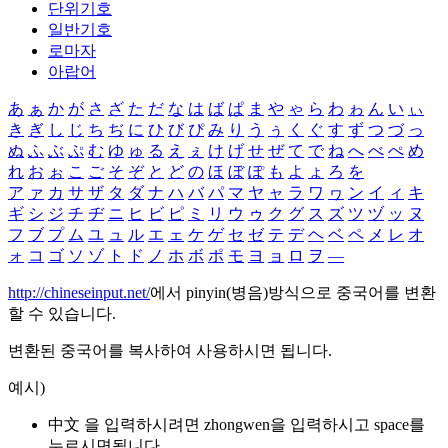
단위기호
일반기호
로마자
아랍어
あ
ぁ
か
が
さ
ざ
た
だ
な
は
ば
ぱ
ま
や
ゃ
ら
わ
ゎ
ん
い
ぃ
き
ぎ
し
じ
ち
ぢ
に
ひ
び
ぴ
み
り
う
ぅ
く
ぐ
す
ず
つ
づ
っ
ぬ
ふ
ぶ
ぷ
む
ゆ
ゅ
る
え
ぇ
け
げ
せ
ぜ
て
で
ね
へ
べ
ぺ
め
れ
お
ぉ
こ
ご
そ
ぞ
と
ど
の
ほ
ぼ
ぽ
も
よ
ょ
ろ
を
ア
ァ
カ
サ
ザ
タ
ダ
ナ
ハ
バ
パ
マ
ヤ
ャ
ラ
ワ
ヮ
ン
イ
ィ
キ
ギ
シ
ジ
チ
ヂ
ニ
ヒ
ビ
ピ
ミ
リ
ウ
ゥ
ク
グ
ス
ズ
ツ
ヅ
ッ
ヌ
フ
ブ
プ
ム
ユ
ュ
ル
エ
ェ
ケ
ゲ
セ
ゼ
テ
デ
ヘ
ベ
ペ
メ
レ
オ
ォ
コ
ゴ
ソ
ゾ
ト
ド
ノ
ホ
ボ
ポ
モ
ヨ
ョ
ロ
ヲ
―
http://chineseinput.net/
에서 pinyin(병음)방식으로 중국어를 변환
할 수 있습니다.
변환된 중국어를 복사하여 사용하시면 됩니다.
예시)
中文 을 입력하시려면
zhongwen
을 입력하시고 space를
누르시면됩니다.