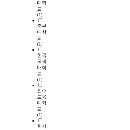
나
사
석
행
신
정
외
e
기
대학
위
지
이
을
합
건
체
한
p
는
교
해
않
에
실
니
강
성
요
u
성
(1)
두
았
위
시
다
은
은
인
r
별
가
고
치
한
.
유
배
들
p
에
중부
지
,
함
결
O
의
드
에
o
따
대학
실
학
으
과
p
한
민
따
s
라
교
험
력
로
,
t
차
턴
라
e
서
(1)
을
,
써
정
i
이
가
만
o
는
통
직
높
신
T
가
족
족
f
차
한국
해
업
게
력
r
나
이
도
t
이
국제
수
에
나
(
a
타
있
가
h
가
대학
준
따
타
m
c
났
는
달
i
없
교
별
른
났
e
k
다
선
라
s
었
(1)
배
차
으
n
M
.
수
지
s
으
드
이
며
t
o
2
집
며
t
나
진주
민
는
자
a
t
)
단
,
u
학
교육
턴
유
료
l
i
배
이
전
d
년
대학
선
의
분
t
o
드
배
반
y
과
교
수
한
석
o
n
민
드
적
,
전
(1)
들
차
을
u
C
턴
민
으
a
공
의
이
위
g
a
동
턴
로
d
,
한서
인
가
하
h
p
호
가
배
r
그