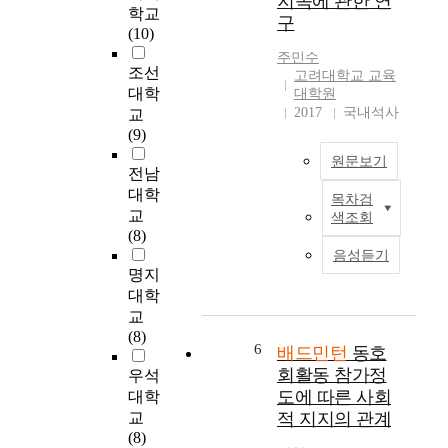
지속에 관한 연
수
작
를
상
학교
구
원
이
제
으
(10)
시
다
공
로
주민수
에
,
하
배
조선
고려대학교 교육
거
그
기
드
대학
대학원
주
리
위
민
2017
국내석사
교
하
고
하
턴
(9)
며
여
여
가
배
원문보기
성
대
족
전남
드
이
구
유
대학
목차검
민
남
지
무
본
교
색조회
턴
성
역
에
연
(8)
활
보
을
따
구
음성듣기
동
다
중
른
에
명지
에
더
심
부
서
대학
참
크
으
모
는
교
여
다
로
와
배
(8)
하
.
한
의
드
6
배드민턴
동호
고
그
생
상
민
회활동 참가정
우석
있
러
활
호
턴
도에 따른 사회
대학
는
나
체
작
전
교
적 지지의 관계
동
여
육
용
용
(8)
호
성
배
과
체