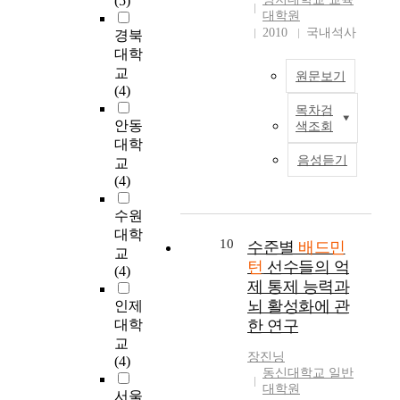
(5)
동
민
는
교
업
가
i
석
대학원
호
턴
남
육
팀
운
s
하
2010
국내석사
경북
인
동
녀
적
소
동
s
여
대학
들
호
배
,
속
지
t
대
교
원문보기
의
회
드
환
배
속
u
학
(4)
인
활
민
경
드
에
d
생
목차검
구
동
본
턴
적
민
영
y
들
안동
색조회
통
참
연
선
)
턴
향
i
의
대학
계
가
구
수
의
선
을
s
건
음성듣기
교
학
와
는
를
차
수
미
t
전
(4)
적
그
배
대
이
2
치
o
한
특
정
드
상
를
4
는
d
스
수원
성
도
민
으
분
9
지
e
포
대학
에
가
턴
로
석
10
명
를
v
수준별
배드민
츠
교
따
주
선
백
하
의
분
e
문
턴
선수들의 억
(4)
른
는
수
핸
는
자
석
l
화
제 통제 능력과
운
유
의
드
데
료
하
o
에
뇌 활성화에 관
인제
동
용
경
사
그
가
였
p
기
대학
한 연구
몰
성
기
이
목
분
다
a
여
교
입
을
력
드
적
석
.
n
할
장진닝
(4)
의
재
을
머
이
되
이
d
수
동신대학교 일반
차
조
결
리
있
었
를
a
있
대학원
서울