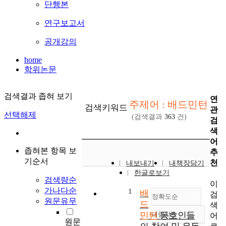
단행본
연구보고서
공개강의
home
학위논문
검색결과 좁혀 보기
연
주제어 : 배드민턴
검색키워드
관
선택해제
(검색결과
363
건)
검
색
어
좁혀본 항목 보
추
기순서
천
내보내기
내책장담기
한글로보기
검색량순
이
가나다순
1
배
검
정확도순
원문유무
드
색
민턴
내림차순
동호인들
어
정확도
원문