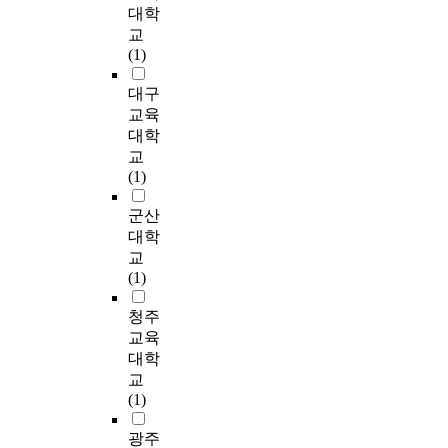
는
였
f
n
대학
제
심
효
도
간
,
선
다
o
(
교
통
리
표
자
워
직
수
.
r
다
(1)
제
적
본
4
밍
업
집
본
m
중
는
행
으
5
업
,
단
연
a
회
대구
가
복
로
0
후
월
이
구
n
귀
교육
장
감
얻
명
M
소
배
의
c
분
대학
중
의
었
을
V
득
드
설
e
석
요
교
차
다
대
C
,
민
문
o
)
한
(1)
이
.
상
시
운
턴
조
f
을
역
를
측
으
험
동
가
사
b
실
군산
할
분
정
로
을
시
족
를
a
시
을
대학
석
도
설
합
간
이
분
d
하
한
교
한
구
문
니
대
없
석
m
였
다
(1)
결
의
을
다
,
는
하
i
으
.
과
신
실
.
운
선
여
n
며
본
청주
,
뢰
시
그
동
수
얻
t
,
연
교육
성
도
하
런
시
집
은
o
분
구
별
검
였
대학
다
간
단
결
n
석
는
,
사
다
교
음
,
보
론
p
결
배
연
결
.
(1)
백
운
다
은
l
과
드
령
과
4
핸
동
높
다
a
다
민
,
C
5
광주
드
시
게
음
y
음