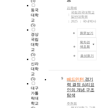
배
속
(5)
아
다
참
대
도
드
에
리
김종배
음
가
해
분
동국
민
영
학
국립경국대학교
과
정
서
석
턴
향
대학
생
일반대학원
같
도
는
과
협
을
교
들
2025
국내박사
은
에
아
그
회
미
(5)
의
결
따
직
에
에
치
참
론
른
원문보기
알
따
등
는
경상
여
을
사
려
른
록
지
국립
동
목차검
도
회
지
생
되
와
T
기
대학
색조회
출
적
지
활
어
전
h
와
교
하
지
않
만
있
용
e
여
(5)
음성듣기
였
지
았
족
는
체
p
가
다
를
습
도
고
육
u
만
신라
.
분
니
(
등
관
r
족
대학
석
다
건
학
여
p
에
교
첫
해
.
강
교
부
o
미
9
(5)
배드민턴
경기
째
봄
적
,
에
s
치
력 결정 심리요
,
으
본
,
대
따
e
는
대구
인의 개념 구조
배
로
연
사
학
라
o
영
가톨
탐색
드
써
구
회
교
만
f
향
릭대
민
배
에
적
및
족
t
을
학교
주현희
턴
드
서
,
실
도
h
분
명지대학교 교육