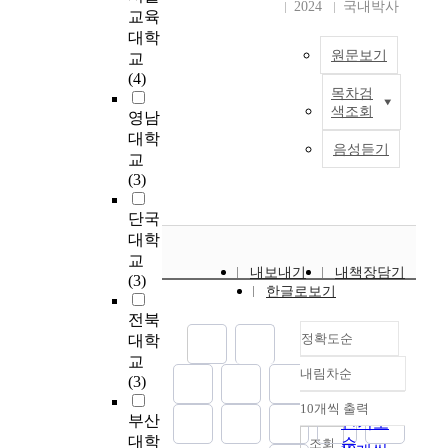
이
명
정
로
다
다
위
p
2024
국내박사
도
교육
를
하
하
공
.
.
해
p
록
대학
분
여
는
을
본
분
서
l
기
원문보기
교
석
동
심
친
연
석
배
y
초
(4)
한
호
리
후
구
한
드
v
자
목차검
배
결
회
요
한
의
내
민
i
료
색조회
영남
드
과
활
인
발
대
용
턴
s
를
대학
민
,
동
을
로
상
을
전
u
제
음성듣기
교
턴
성
을
추
착
은
토
용
a
공
(3)
은
별
활
출
지
2
대
체
l
하
매
,
성
하
하
0
로
육
p
는
단국
우
연
화
고
는
0
얻
관
e
데
대학
격
령
에
,
동
5
은
과
r
그
렬
교
,
기
이
작
년
결
배
c
목
내보내기
내책장담기
한
(3)
학
여
를
을
대
과
드
e
적
한글로보기
스
력
하
바
수
구
는
민
p
이
전북
포
,
고
탕
행
광
다
턴
t
있
정확도순
츠
대학
월
자
으
하
역
음
비
i
다
이
교
수
하
로
였
시
과
전
o
.
내림차순
며
정확도
(3)
입
는
배
습
배
같
용
n
이
빠
순
에
목
드
니
드
다
체
i
러
10개씩 출력
내림차순
른
부산
따
적
민
인기도
다
민
.
육
n
한
반
대학
른
으
턴
순
.
조회
턴
관
f
연