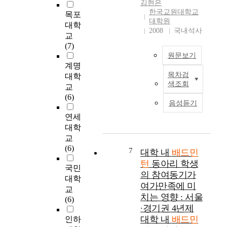
김현은
인
배
드
선
육
한국교원대학교
목포
3
드
민
수
관
대학원
대학
1
민
턴
정
/
2008
국내석사
교
7
턴
동
체
비
(7)
명
선
호
성
전
원문보기
을
수
인
의
용
계명
대
는
들
구
체
목차검
대학
상
이
남
의
조
육
색조회
교
으
연
성
성
적
관
(6)
로
구
과
별
관
을
음성듣기
설
는
비
과
계
이
연세
문
인
교
연
를
용
대학
조
구
하
령
규
하
교
사
통
여
에
명
는
(6)
를
계
특
따
7
하
동
대학 내
배드민
실
학
정
른
는
호
턴
동아리 학생
국민
시
적
동
인
데
인
의 참여동기가
대학
하
특
작
구
그
의
여가만족에 미
교
였
성
에
통
목
만
치는 영향 : 서울
(6)
다
에
서
계
적
족
∙경기권 4년제
.
따
근
학
이
도
대학 내
배드민
인하
분
른
육
적
있
와