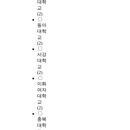
속
기
r
로
대학
가
호
단
드
의
가
,
초
b
설
교
치
인
으
민
위
기
운
자
a
문
(2)
는
들
로
턴
험
입
동
료
d
조
공
의
설
협
요
법
경
를
m
사
동아
과
인
정
회
인
(
력
제
i
를
대학
경
구
하
에
과
s
에
공
n
실
교
기
통
였
등
의
e
따
하
t
시
(2)
장
계
고
록
관
l
른
는
o
하
환
학
,
된
계
f
부
데
n
였
서강
경
적
조
성
를
-
모
목
p
다
대학
등
특
사
인
탐
a
와
적
l
.
교
제
성
대
배
색
d
의
이
a
수
(2)
한
에
상
드
하
m
상
있
y
집
된
따
의
민
여
i
호
다
e
된
이화
정
른
표
턴
여
n
작
.
r
자
여자
보
신
집
선
성
i
용
s
료
대학
로
체
방
수
의
s
과
이
a
는
교
짧
적
법
8
A
t
선
에
n
S
(2)
은
자
은
0
C
r
수
따
d
P
시
기
무
명
L
a
정
라
v
S
충북
간
개
작
을
손
t
체
서
e
S
대학
안
념
위
대
상
i
성
서
r
W