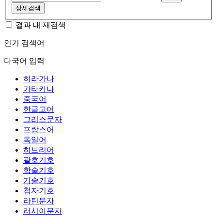
상세검색
결과 내 재검색
인기 검색어
다국어 입력
히라가나
가타카나
중국어
한글고어
그리스문자
프랑스어
독일어
히브리어
괄호기호
학술기호
기술기호
첨자기호
라틴문자
러시아문자