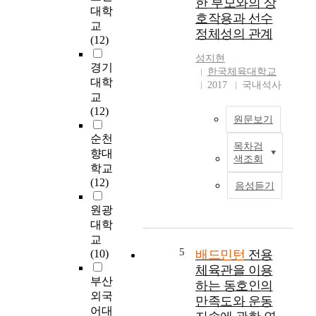
한 부모와의 상
있
로
은
대학
호작용과 선수
다
착
이
교
정체성의 관계
.
지
해
(12)
이
하
와
성지현
와
는
배
경기
한국체육대학교
같
동
드
대학
2017
국내석사
은
작
민
교
목
은
턴
(12)
적
원문보기
A
인
을
C
구
순천
목차검
달
L
의
이
향대
색조회
성
손
저
연
학교
하
상
변
구
(12)
음성듣기
기
발
확
는
위
생
대
배
원광
해
률
를
드
대학
경
이
위
민
교
기
가
한
턴
5
(10)
배드민턴
전용
도
장
기
선
체육관을 이용
지
높
초
수
부산
하는 동호인의
역
은
자
를
외국
만족도와 운동
의
동
료
대
어대