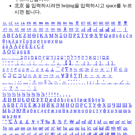
北京 을 입력하시려면
beijing
을 입력하시고 space를 누르
시면 됩니다.
ㅥ
ㅦ
ㅧ
ㅨ
ㅩ
ㅪ
ㅫ
ㅬ
ㅭ
ㅮ
ㅯ
ㅰ
ㅱ
ㅲ
ㅳ
ㅴ
ㅵ
ㅶ
ㅷ
ㅸ
ㅹ
ㅺ
ㅻ
ㅼ
ㅽ
ㅾ
ㅿ
ㆀ
ㆁ
ㆂ
ㆃ
ㆄ
ㆅ
ㆆ
ㆇ
ㆈ
ㆉ
ㆊ
ㆋ
ㆌ
ㆍ
ㆎ
Α
Β
Γ
Δ
Ε
Ζ
Η
Θ
Ι
Κ
Λ
Μ
Ν
Ξ
Ο
Π
Ρ
Σ
Τ
Υ
Φ
Χ
Ψ
Ω
α
β
γ
δ
ε
ζ
η
θ
ι
κ
λ
μ
ν
ξ
ο
π
ρ
σ
τ
υ
φ
χ
ψ
ω
á
à
Á
À
é
è
É
È
ç
Ç
ê
Ä
Ö
Ü
ä
ö
ü
ß
ְ
ֳ
ֲ
ֱ
ָ
ַ
ֵ
ֶ
ִ
ֹ
ּ
ֻ
ׂ
ׁ
ּ
ב
ה
נ
מ
צ
ת
ץ
ש
ד
ג
כ
ע
י
ח
ל
ך
ף
ק
ר
א
ט
ו
ן
ם
פ
‘
’
“
”
〔
〕
〈
〉
「
」
『
』
【
】
＂
（
）
［
］
｛
｝
±
×
÷
≠
≤
≥
∞
∴
♂
♀
∠
⊥
⌒
∂
∇
≡
≒
≪
≫
√
∽
∝
∵
∫
∬
∈
∋
⊆
⊇
⊂
⊃
∪
∩
∧
∨
￢
⇒
⇔
∀
∃
∮
∑
∏
＋
－
＜
＝
＞
、
。
·
‥
…
¨
〃
―
∥
＼
∼
´
～
ˇ
˘
˝
˚
˙
¸
˛
¡
¿
ː
！
＇
，
．
／
：
；
？
＾
＿
｀
｜
½
⅓
⅔
¼
¾
⅛
⅜
⅝
⅞
¹
²
³
⁴
ⁿ
₁
₂
₃
₄
Æ
Ð
Ħ
Ĳ
Ł
Ø
Œ
Þ
Ŧ
Ŋ
æ
đ
ð
ħ
ı
ĳ
ĸ
ŀ
ł
ø
œ
ß
þ
ŧ
ŋ
ŉ
А
Б
В
Г
Д
Е
Ё
Ж
З
И
Й
К
Л
М
Н
О
П
Р
С
Т
У
Ф
Х
Ц
Ч
Ш
Щ
Ъ
Ы
Ь
Э
Ю
Я
а
б
в
г
д
е
ё
ж
з
и
й
к
л
м
н
о
п
р
с
т
у
ф
х
ц
ч
ш
щ
ъ
ы
ь
э
ю
я
′
″
℃
Å
￠
￡
￥
¤
℉
‰
＄
％
Ｆ
￦
㎕
㎖
㎗
ℓ
㎘
㏄
㎣
㎤
㎥
㎦
㎙
㎚
㎛
㎜
㎝
㎞
㎟
㎠
㎡
㎢
㏊
㎍
㎎
㎏
㏏
㎈
㎉
㏈
㎧
㎨
㎰
㎱
㎲
㎳
㎴
㎵
㎶
㎷
㎸
㎹
㎀
㎁
㎂
㎃
㎄
㎺
㎻
㎽
㎾
㎿
㎐
㎑