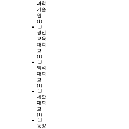
턴
월
r
0
과학
사
설
나
과
e
과
선
수
o
명
이
기술
형
타
같
r
같
수
입
n
의
드
태
원
났
다
s
은
들
에
b
응
머
,
(1)
다
.
.
결
의
따
a
답
리
클
.
I
론
수
른
c
내
위
경인
럽
첫
n
을
준
차
h
용
로
회
교육
셋
째
o
얻
별
이
'
을
공
원
째
,
r
대학
었
억
는
s
토
을
수
,
인
d
교
다
제
통
α
대
친
,
배
구
e
(1)
.
통
계
는
로
후
월
드
통
r
첫
제
적
.
기
외
소
민
계
t
백석
째
의
으
7
술
발
요
턴
학
o
대학
,
차
로
4
통
로
경
가
적
a
배
교
이
유
4
계
착
비
족
특
c
드
(1)
와
의
7
및
지
,
유
성
h
민
특
한
~
탐
하
신
무
중
i
세한
턴
성
차
.
색
는
체
에
접
e
운
대학
을
이
8
적
동
건
따
근
v
동
교
살
가
3
요
작
강
른
성
e
참
(1)
펴
나
8
인
을
,
선
을
t
여
보
타
4
분
실
정
수
제
h
동
동양
기