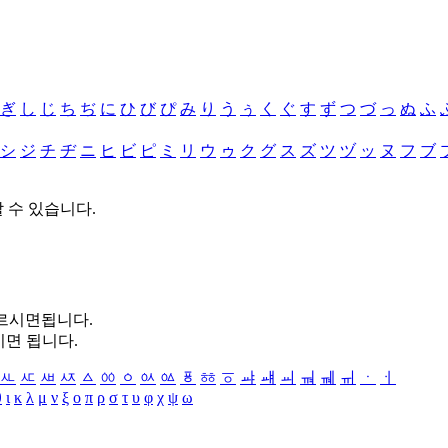
ぎ
し
じ
ち
ぢ
に
ひ
び
ぴ
み
り
う
ぅ
く
ぐ
す
ず
つ
づ
っ
ぬ
ふ
シ
ジ
チ
ヂ
ニ
ヒ
ビ
ピ
ミ
リ
ウ
ゥ
ク
グ
ス
ズ
ツ
ヅ
ッ
ヌ
フ
ブ
할 수 있습니다.
누르시면됩니다.
시면 됩니다.
ㅻ
ㅼ
ㅽ
ㅾ
ㅿ
ㆀ
ㆁ
ㆂ
ㆃ
ㆄ
ㆅ
ㆆ
ㆇ
ㆈ
ㆉ
ㆊ
ㆋ
ㆌ
ㆍ
ㆎ
θ
ι
κ
λ
μ
ν
ξ
ο
π
ρ
σ
τ
υ
φ
χ
ψ
ω