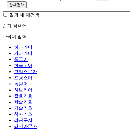
상세검색
결과 내 재검색
인기 검색어
다국어 입력
히라가나
가타카나
중국어
한글고어
그리스문자
프랑스어
독일어
히브리어
괄호기호
학술기호
기술기호
첨자기호
라틴문자
러시아문자