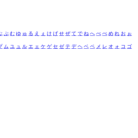
ぶ
ぷ
む
ゆ
ゅ
る
え
ぇ
け
げ
せ
ぜ
て
で
ね
へ
べ
ぺ
め
れ
お
ぉ
プ
ム
ユ
ュ
ル
エ
ェ
ケ
ゲ
セ
ゼ
テ
デ
ヘ
ベ
ペ
メ
レ
オ
ォ
コ
ゴ