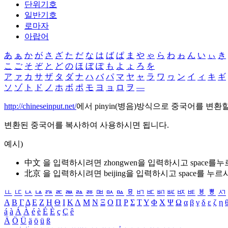
단위기호
일반기호
로마자
아랍어
あ
ぁ
か
が
さ
ざ
た
だ
な
は
ば
ぱ
ま
や
ゃ
ら
わ
ゎ
ん
い
ぃ
き
こ
ご
そ
ぞ
と
ど
の
ほ
ぼ
ぽ
も
よ
ょ
ろ
を
ア
ァ
カ
サ
ザ
タ
ダ
ナ
ハ
バ
パ
マ
ヤ
ャ
ラ
ワ
ヮ
ン
イ
ィ
キ
ギ
ソ
ゾ
ト
ド
ノ
ホ
ボ
ポ
モ
ヨ
ョ
ロ
ヲ
―
http://chineseinput.net/
에서 pinyin(병음)방식으로 중국어를 변환
변환된 중국어를 복사하여 사용하시면 됩니다.
예시)
中文 을 입력하시려면
zhongwen
을 입력하시고 space를
北京 을 입력하시려면
beijing
을 입력하시고 space를 누르
ㅥ
ㅦ
ㅧ
ㅨ
ㅩ
ㅪ
ㅫ
ㅬ
ㅭ
ㅮ
ㅯ
ㅰ
ㅱ
ㅲ
ㅳ
ㅴ
ㅵ
ㅶ
ㅷ
ㅸ
ㅹ
ㅺ
Α
Β
Γ
Δ
Ε
Ζ
Η
Θ
Ι
Κ
Λ
Μ
Ν
Ξ
Ο
Π
Ρ
Σ
Τ
Υ
Φ
Χ
Ψ
Ω
α
β
γ
δ
ε
ζ
η
á
à
Á
À
é
è
É
È
ç
Ç
ê
Ä
Ö
Ü
ä
ö
ü
ß