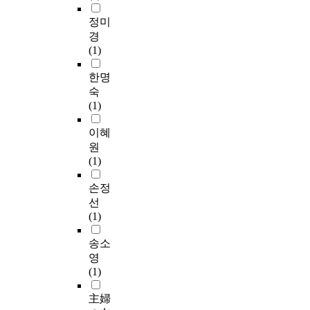
정미
경
(1)
한명
숙
(1)
이혜
원
(1)
손정
선
(1)
송소
영
(1)
主婦