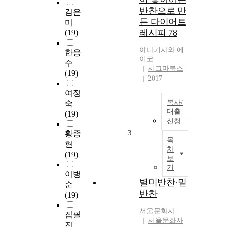
반찬으로 만
김은
든 다이어트
미
레시피 78
(19)
야나기사와 에
한응
이코
수
시그마북스
(19)
2017
여정
복사/
숙
대출
(19)
신청
3
황종
목
현
차
(19)
보
기
이병
별미반찬·밑
순
반찬
(19)
서울문화사
집필
서울문화사
진