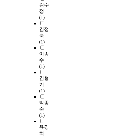
김수
정
(1)
김정
숙
(1)
이종
수
(1)
김형
기
(1)
박종
숙
(1)
윤경
희