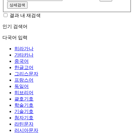
상세검색
결과 내 재검색
인기 검색어
다국어 입력
히라가나
가타카나
중국어
한글고어
그리스문자
프랑스어
독일어
히브리어
괄호기호
학술기호
기술기호
첨자기호
라틴문자
러시아문자