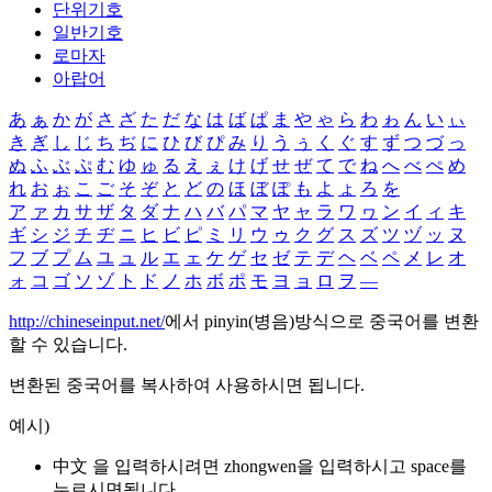
단위기호
일반기호
로마자
아랍어
あ
ぁ
か
が
さ
ざ
た
だ
な
は
ば
ぱ
ま
や
ゃ
ら
わ
ゎ
ん
い
ぃ
き
ぎ
し
じ
ち
ぢ
に
ひ
び
ぴ
み
り
う
ぅ
く
ぐ
す
ず
つ
づ
っ
ぬ
ふ
ぶ
ぷ
む
ゆ
ゅ
る
え
ぇ
け
げ
せ
ぜ
て
で
ね
へ
べ
ぺ
め
れ
お
ぉ
こ
ご
そ
ぞ
と
ど
の
ほ
ぼ
ぽ
も
よ
ょ
ろ
を
ア
ァ
カ
サ
ザ
タ
ダ
ナ
ハ
バ
パ
マ
ヤ
ャ
ラ
ワ
ヮ
ン
イ
ィ
キ
ギ
シ
ジ
チ
ヂ
ニ
ヒ
ビ
ピ
ミ
リ
ウ
ゥ
ク
グ
ス
ズ
ツ
ヅ
ッ
ヌ
フ
ブ
プ
ム
ユ
ュ
ル
エ
ェ
ケ
ゲ
セ
ゼ
テ
デ
ヘ
ベ
ペ
メ
レ
オ
ォ
コ
ゴ
ソ
ゾ
ト
ド
ノ
ホ
ボ
ポ
モ
ヨ
ョ
ロ
ヲ
―
http://chineseinput.net/
에서 pinyin(병음)방식으로 중국어를 변환
할 수 있습니다.
변환된 중국어를 복사하여 사용하시면 됩니다.
예시)
中文 을 입력하시려면
zhongwen
을 입력하시고 space를
누르시면됩니다.