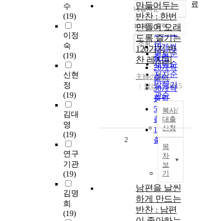
료
만들어두는
수
내림차순
정확도
반찬 : 한번
(19)
순
10개씩 출력
만들어 오래
내림차순
인기도
이정
도록 즐기는
순
조회
숙
10개씩
120가지 반
연도순
(19)
출력
찬 레시피
제목순
20개씩
저자순
신현
主婦の友社
출력
발행기
정
달리
2015
30개씩
(19)
관순
출력
50개씩
복사/
김대
출력
대출
영
신청
100개씩
(19)
2
출력
목
연구
차
기관
보
(19)
기
남편을 날씬
김명
하게 만드는
희
반찬 : 남편
(19)
이 좋아하는