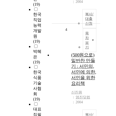
2004
(19)
한국
복사/
대출
직업
신청
능력
4
개발
목
원
차
(19)
보
기
박혜
(500원으로)
은
밑반찬 만들
(19)
기 : 서민의,
서민에 의한,
한국
서민을 위한
식품
기술
요리책
사협
신진원
회
영진닷컴
(19)
2004
대표
집필
복사/