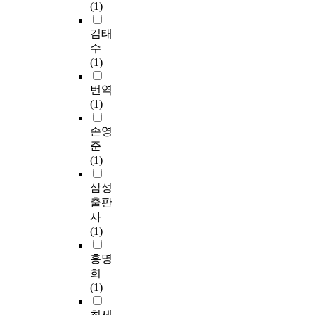
(1)
김태
수
(1)
번역
(1)
손영
준
(1)
삼성
출판
사
(1)
홍명
희
(1)
최세