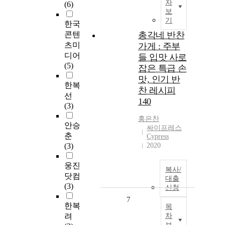
차
(6)
보
기
한국
콘텐
총각네 반찬
츠미
가게 : 주부
디어
들 입맛 사로
(5)
잡은 특급 손
맛, 인기 반
한복
찬 레시피
선
140
(3)
홍은찬
안승
싸이프레스
춘
Cypress
(3)
2020
웅진
복사/
닷컴
대출
(3)
신청
7
한복
목
려
차
보