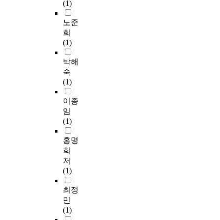
(1)
노준
희
(1)
박해
숙
(1)
이종
임
(1)
홍명
희
저
(1)
최정
민
(1)