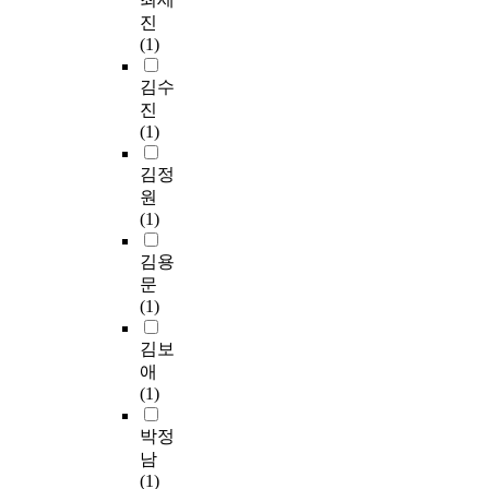
진
(1)
김수
진
(1)
김정
원
(1)
김용
문
(1)
김보
애
(1)
박정
남
(1)