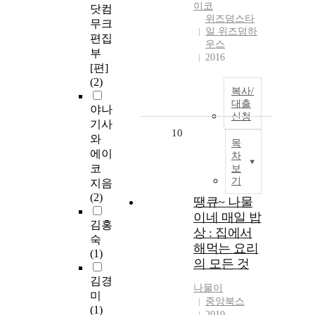
이코
닷컴
위즈덤스타
무크
일 위즈덤하
편집
우스
부
2016
[편]
(2)
복사/
대출
야나
신청
기사
10
와
목
에이
차
코
보
기
지음
(2)
땡큐~ 나물
이네 매일 밥
김홍
상 : 집에서
숙
해먹는 요리
(1)
의 모든 것
김경
나물이
미
중앙북스
(1)
2010