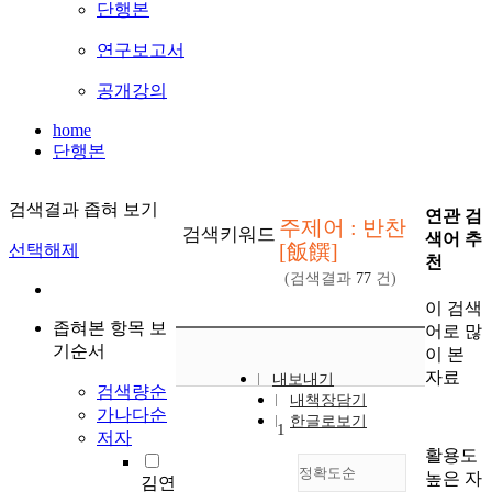
단행본
연구보고서
공개강의
home
단행본
검색결과 좁혀 보기
연관 검
주제어 : 반찬
검색키워드
색어 추
[飯饌]
선택해제
천
(검색결과
77
건)
이 검색
좁혀본 항목 보
어로 많
기순서
이 본
자료
내보내기
검색량순
내책장담기
가나다순
한글로보기
1
저자
활용도
정확도순
높은 자
김연