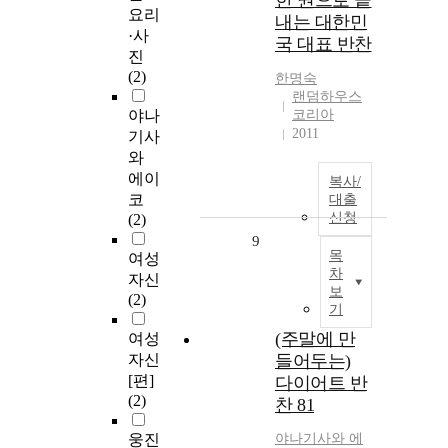
한 권으로 끝
요리
내는 대한민
·사
국 대표 반찬
진
(2)
한명숙
랜덤하우스
야나
코리아
2011
기사
와
에이
복사/
코
대출
신청
(2)
9
목
여성
차
자신
보
(2)
기
(주말에 만
여성
자신
들어두는)
[편]
다이어트 반
(2)
찬 81
웅진
야나기사와 에