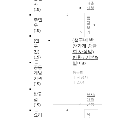
대출
자
신청
(19)
5
목
추연
차
우
보
(19)
기
(철구네 반
[연
찬가게 송금
구
희 사장의)
진]
(19)
반찬 : 기본&
별미97
공동
송금희
개발
시공사
기관
2004
(19)
반규
복사/
섭
대출
(19)
신청
6
목
요리