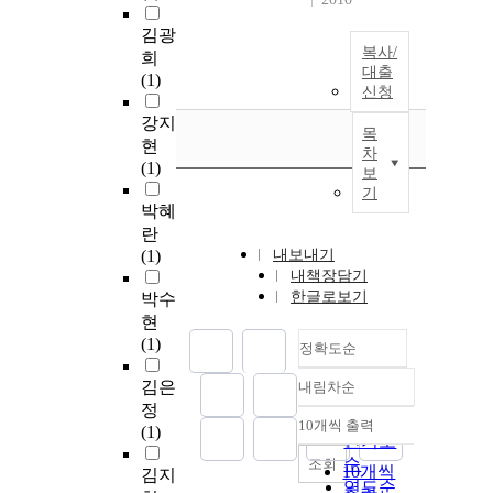
김광
복사/
희
대출
(1)
신청
강지
목
현
차
(1)
보
기
박혜
란
(1)
내보내기
내책장담기
한글로보기
박수
현
(1)
정확도순
김은
내림차순
정확도
정
순
10개씩 출력
(1)
내림차순
인기도
순
조회
10개씩
김지
연도순