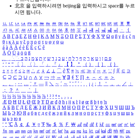
北京 을 입력하시려면
beijing
을 입력하시고 space를 누르
시면 됩니다.
ㅥ
ㅦ
ㅧ
ㅨ
ㅩ
ㅪ
ㅫ
ㅬ
ㅭ
ㅮ
ㅯ
ㅰ
ㅱ
ㅲ
ㅳ
ㅴ
ㅵ
ㅶ
ㅷ
ㅸ
ㅹ
ㅺ
ㅻ
ㅼ
ㅽ
ㅾ
ㅿ
ㆀ
ㆁ
ㆂ
ㆃ
ㆄ
ㆅ
ㆆ
ㆇ
ㆈ
ㆉ
ㆊ
ㆋ
ㆌ
ㆍ
ㆎ
Α
Β
Γ
Δ
Ε
Ζ
Η
Θ
Ι
Κ
Λ
Μ
Ν
Ξ
Ο
Π
Ρ
Σ
Τ
Υ
Φ
Χ
Ψ
Ω
α
β
γ
δ
ε
ζ
η
θ
ι
κ
λ
μ
ν
ξ
ο
π
ρ
σ
τ
υ
φ
χ
ψ
ω
á
à
Á
À
é
è
É
È
ç
Ç
ê
Ä
Ö
Ü
ä
ö
ü
ß
ְ
ֳ
ֲ
ֱ
ָ
ַ
ֵ
ֶ
ִ
ֹ
ּ
ֻ
ׂ
ׁ
ּ
ב
ה
נ
מ
צ
ת
ץ
ש
ד
ג
כ
ע
י
ח
ל
ך
ף
ק
ר
א
ט
ו
ן
ם
פ
‘
’
“
”
〔
〕
〈
〉
「
」
『
』
【
】
＂
（
）
［
］
｛
｝
±
×
÷
≠
≤
≥
∞
∴
♂
♀
∠
⊥
⌒
∂
∇
≡
≒
≪
≫
√
∽
∝
∵
∫
∬
∈
∋
⊆
⊇
⊂
⊃
∪
∩
∧
∨
￢
⇒
⇔
∀
∃
∮
∑
∏
＋
－
＜
＝
＞
、
。
·
‥
…
¨
〃
―
∥
＼
∼
´
～
ˇ
˘
˝
˚
˙
¸
˛
¡
¿
ː
！
＇
，
．
／
：
；
？
＾
＿
｀
｜
½
⅓
⅔
¼
¾
⅛
⅜
⅝
⅞
¹
²
³
⁴
ⁿ
₁
₂
₃
₄
Æ
Ð
Ħ
Ĳ
Ł
Ø
Œ
Þ
Ŧ
Ŋ
æ
đ
ð
ħ
ı
ĳ
ĸ
ŀ
ł
ø
œ
ß
þ
ŧ
ŋ
ŉ
А
Б
В
Г
Д
Е
Ё
Ж
З
И
Й
К
Л
М
Н
О
П
Р
С
Т
У
Ф
Х
Ц
Ч
Ш
Щ
Ъ
Ы
Ь
Э
Ю
Я
а
б
в
г
д
е
ё
ж
з
и
й
к
л
м
н
о
п
р
с
т
у
ф
х
ц
ч
ш
щ
ъ
ы
ь
э
ю
я
′
″
℃
Å
￠
￡
￥
¤
℉
‰
＄
％
Ｆ
￦
㎕
㎖
㎗
ℓ
㎘
㏄
㎣
㎤
㎥
㎦
㎙
㎚
㎛
㎜
㎝
㎞
㎟
㎠
㎡
㎢
㏊
㎍
㎎
㎏
㏏
㎈
㎉
㏈
㎧
㎨
㎰
㎱
㎲
㎳
㎴
㎵
㎶
㎷
㎸
㎹
㎀
㎁
㎂
㎃
㎄
㎺
㎻
㎽
㎾
㎿
㎐
㎑