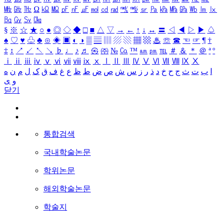
㎒
㎓
㎔
Ω
㏀
㏁
㎊
㎋
㎌
㏖
㏅
㎭
㎮
㎯
㏛
㎩
㎪
㎫
㎬
㏝
㏐
㏓
㏃
㏉
㏜
㏆
§
※
☆
★
○
●
◎
◇
◆
□
■
△
▽
→
←
↑
↓
↔
〓
◁
◀
▷
▶
♤
♠
♡
♥
♧
♣
⊙
◈
▣
◐
◑
▒
▤
▥
▨
▧
▦
▩
♨
☏
☎
☜
☞
¶
†
‡
↕
↗
↙
↖
↘
♭
♩
♪
♬
㉿
㈜
№
㏇
™
㏂
㏘
℡
＃
＆
＊
＠
ª
º
ⅰ
ⅱ
ⅲ
ⅳ
ⅴ
ⅵ
ⅶ
ⅷ
ⅸ
ⅹ
Ⅰ
Ⅱ
Ⅲ
Ⅳ
Ⅴ
Ⅵ
Ⅶ
Ⅷ
Ⅸ
Ⅹ
ا
ب
ت
ث
ج
ح
خ
د
ذ
ر
ز
س
ش
ص
ض
ط
ظ
ع
غ
ف
ق
ک
ل
م
ن
ه
و
ی
닫기
통합검색
국내학술논문
학위논문
해외학술논문
학술지