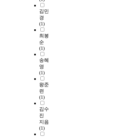
김민
경
(1)
최봉
순
(1)
송혜
영
(1)
왕준
련
(1)
김수
진
지음
(1)