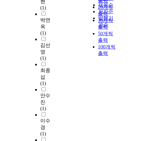
출력
현
제목순
20개씩
(1)
저자순
출력
발행기
박연
30개씩
관순
옥
출력
(1)
50개씩
출력
김선
100개씩
영
출력
(1)
최종
섭
(1)
안수
진
(1)
이수
경
(1)