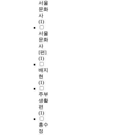
서울
문화
사
(1)
서울
문화
사
[편]
(1)
배지
현
(1)
주부
생활
편
(1)
홍수
정