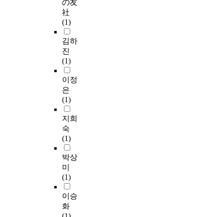
の友
社
(1)
김하
진
(1)
이정
은
(1)
지희
숙
(1)
박상
미
(1)
이승
화
(1)