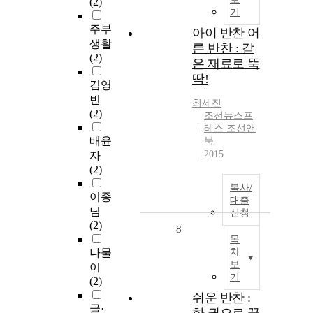
(2)
기
주부
아이 반찬 어
생활
른 반찬 : 같
(2)
은 재료로 뚝
딱!
김영
빈
최세진
(2)
조선뉴스프
레스 조선앤
배윤
북
2015
자
(2)
복사/
이종
대출
님
신청
(2)
8
목
나물
차
보
이
기
(2)
쉬운 반찬 :
글·