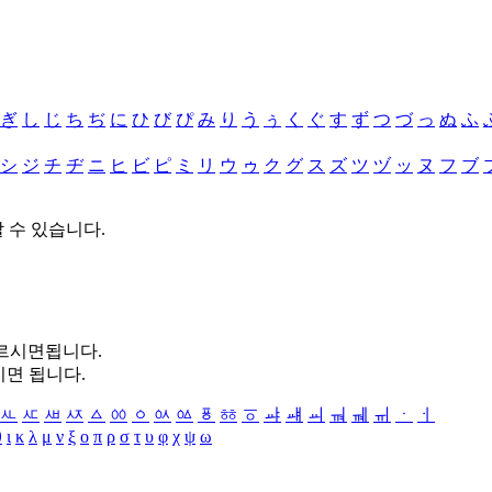
ぎ
し
じ
ち
ぢ
に
ひ
び
ぴ
み
り
う
ぅ
く
ぐ
す
ず
つ
づ
っ
ぬ
ふ
シ
ジ
チ
ヂ
ニ
ヒ
ビ
ピ
ミ
リ
ウ
ゥ
ク
グ
ス
ズ
ツ
ヅ
ッ
ヌ
フ
ブ
할 수 있습니다.
누르시면됩니다.
시면 됩니다.
ㅻ
ㅼ
ㅽ
ㅾ
ㅿ
ㆀ
ㆁ
ㆂ
ㆃ
ㆄ
ㆅ
ㆆ
ㆇ
ㆈ
ㆉ
ㆊ
ㆋ
ㆌ
ㆍ
ㆎ
θ
ι
κ
λ
μ
ν
ξ
ο
π
ρ
σ
τ
υ
φ
χ
ψ
ω