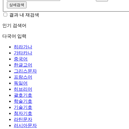
상세검색
결과 내 재검색
인기 검색어
다국어 입력
히라가나
가타카나
중국어
한글고어
그리스문자
프랑스어
독일어
히브리어
괄호기호
학술기호
기술기호
첨자기호
라틴문자
러시아문자