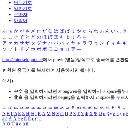
단위기호
일반기호
로마자
아랍어
あ
ぁ
か
が
さ
ざ
た
だ
な
は
ば
ぱ
ま
や
ゃ
ら
わ
ゎ
ん
い
ぃ
き
こ
ご
そ
ぞ
と
ど
の
ほ
ぼ
ぽ
も
よ
ょ
ろ
を
ア
ァ
カ
サ
ザ
タ
ダ
ナ
ハ
バ
パ
マ
ヤ
ャ
ラ
ワ
ヮ
ン
イ
ィ
キ
ギ
ソ
ゾ
ト
ド
ノ
ホ
ボ
ポ
モ
ヨ
ョ
ロ
ヲ
―
http://chineseinput.net/
에서 pinyin(병음)방식으로 중국어를 변환
변환된 중국어를 복사하여 사용하시면 됩니다.
예시)
中文 을 입력하시려면
zhongwen
을 입력하시고 space를
北京 을 입력하시려면
beijing
을 입력하시고 space를 누르
ㅥ
ㅦ
ㅧ
ㅨ
ㅩ
ㅪ
ㅫ
ㅬ
ㅭ
ㅮ
ㅯ
ㅰ
ㅱ
ㅲ
ㅳ
ㅴ
ㅵ
ㅶ
ㅷ
ㅸ
ㅹ
ㅺ
Α
Β
Γ
Δ
Ε
Ζ
Η
Θ
Ι
Κ
Λ
Μ
Ν
Ξ
Ο
Π
Ρ
Σ
Τ
Υ
Φ
Χ
Ψ
Ω
α
β
γ
δ
ε
ζ
η
á
à
Á
À
é
è
É
È
ç
Ç
ê
Ä
Ö
Ü
ä
ö
ü
ß