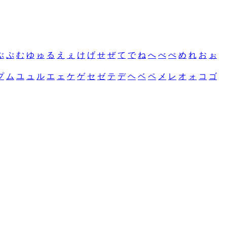
ぶ
ぷ
む
ゆ
ゅ
る
え
ぇ
け
げ
せ
ぜ
て
で
ね
へ
べ
ぺ
め
れ
お
ぉ
プ
ム
ユ
ュ
ル
エ
ェ
ケ
ゲ
セ
ゼ
テ
デ
ヘ
ベ
ペ
メ
レ
オ
ォ
コ
ゴ