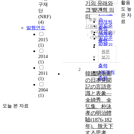
정확도
활용
기의 유래와
구재
순
도 높
그 발견의 의
10개씩 출력
단
내림차순
인기도
은 자
미
(NRF)
순
조회
료
10개씩
(4)
연도순
신원봉
2011
발행연도
출력
제목순
한국연구재단
20개씩
(NRF)
저자순
2015
출력
발행기
(1)
30개씩
관순
원문
출력
2014
보기
50개씩
(1)
출력
2
100개씩
2011
韓國開港期
출력
(1)
の日本見聞
記の言語意
2004
識と表象―
(1)
金綺秀、金
오늘 본 자료
弘集、朴泳
孝の明治體
驗(1876-182
年)、脫天下
する思考、