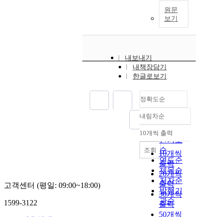
원문
보기
내보내기
내책장담기
한글로보기
정확도순
내림차순
정확도
순
10개씩 출력
내림차순
인기도
순
조회
10개씩
연도순
출력
제목순
20개씩
저자순
출력
고객센터 (평일: 09:00~18:00)
발행기
30개씩
관순
1599-3122
출력
50개씩