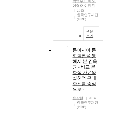
박맹수
,
이희진
,
이영춘
,
이민원
2015
한국연구재단
(NRF)
원문
보기
4
동아시아 문
화담론을 통
해서 본 김옥
균 - 비교 문
화적 사유와
실천적 근대
주체를 중심
으로 -
윤상현
2014
한국연구재단
(NRF)