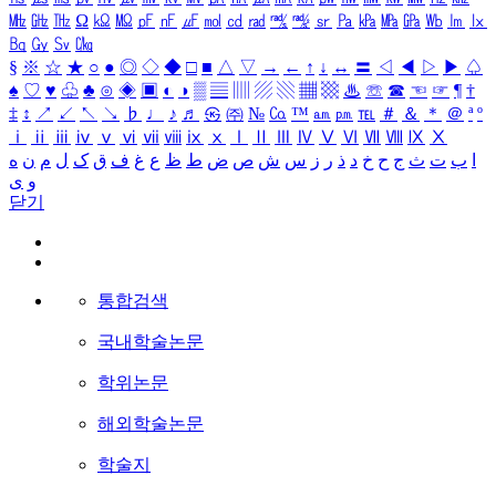
㎒
㎓
㎔
Ω
㏀
㏁
㎊
㎋
㎌
㏖
㏅
㎭
㎮
㎯
㏛
㎩
㎪
㎫
㎬
㏝
㏐
㏓
㏃
㏉
㏜
㏆
§
※
☆
★
○
●
◎
◇
◆
□
■
△
▽
→
←
↑
↓
↔
〓
◁
◀
▷
▶
♤
♠
♡
♥
♧
♣
⊙
◈
▣
◐
◑
▒
▤
▥
▨
▧
▦
▩
♨
☏
☎
☜
☞
¶
†
‡
↕
↗
↙
↖
↘
♭
♩
♪
♬
㉿
㈜
№
㏇
™
㏂
㏘
℡
＃
＆
＊
＠
ª
º
ⅰ
ⅱ
ⅲ
ⅳ
ⅴ
ⅵ
ⅶ
ⅷ
ⅸ
ⅹ
Ⅰ
Ⅱ
Ⅲ
Ⅳ
Ⅴ
Ⅵ
Ⅶ
Ⅷ
Ⅸ
Ⅹ
ا
ب
ت
ث
ج
ح
خ
د
ذ
ر
ز
س
ش
ص
ض
ط
ظ
ع
غ
ف
ق
ک
ل
م
ن
ه
و
ی
닫기
통합검색
국내학술논문
학위논문
해외학술논문
학술지