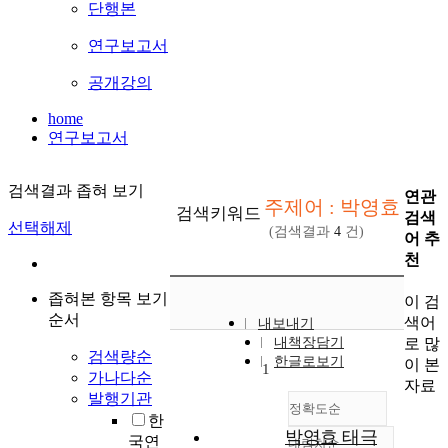
단행본
연구보고서
공개강의
home
연구보고서
검색결과 좁혀 보기
연관
주제어 : 박영효
검색키워드
검색
선택해제
(검색결과
4
건)
어 추
천
좁혀본 항목 보기
이 검
순서
색어
내보내기
로 많
내책장담기
검색량순
한글로보기
이 본
1
가나다순
자료
발행기관
정확도순
한
박영효 태극
국연
내림차순