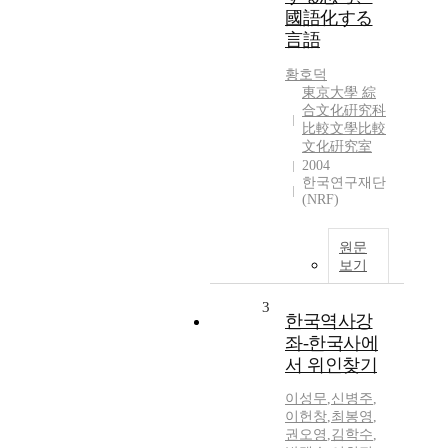
國語化する
言語
황호덕
東京大學 綜
合文化硏究科
比較文學比較
文化硏究室
2004
한국연구재단
(NRF)
원문
보기
3
한국역사강
좌-한국사에
서 위인찾기
이성무
,
신병주
,
이헌창
,
최봉영
,
권오영
,
김학수
,