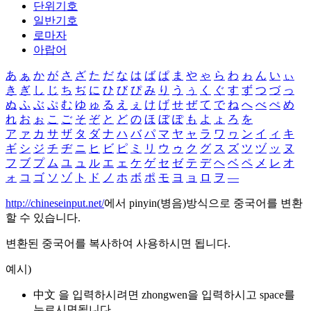
단위기호
일반기호
로마자
아랍어
あ
ぁ
か
が
さ
ざ
た
だ
な
は
ば
ぱ
ま
や
ゃ
ら
わ
ゎ
ん
い
ぃ
き
ぎ
し
じ
ち
ぢ
に
ひ
び
ぴ
み
り
う
ぅ
く
ぐ
す
ず
つ
づ
っ
ぬ
ふ
ぶ
ぷ
む
ゆ
ゅ
る
え
ぇ
け
げ
せ
ぜ
て
で
ね
へ
べ
ぺ
め
れ
お
ぉ
こ
ご
そ
ぞ
と
ど
の
ほ
ぼ
ぽ
も
よ
ょ
ろ
を
ア
ァ
カ
サ
ザ
タ
ダ
ナ
ハ
バ
パ
マ
ヤ
ャ
ラ
ワ
ヮ
ン
イ
ィ
キ
ギ
シ
ジ
チ
ヂ
ニ
ヒ
ビ
ピ
ミ
リ
ウ
ゥ
ク
グ
ス
ズ
ツ
ヅ
ッ
ヌ
フ
ブ
プ
ム
ユ
ュ
ル
エ
ェ
ケ
ゲ
セ
ゼ
テ
デ
ヘ
ベ
ペ
メ
レ
オ
ォ
コ
ゴ
ソ
ゾ
ト
ド
ノ
ホ
ボ
ポ
モ
ヨ
ョ
ロ
ヲ
―
http://chineseinput.net/
에서 pinyin(병음)방식으로 중국어를 변환
할 수 있습니다.
변환된 중국어를 복사하여 사용하시면 됩니다.
예시)
中文 을 입력하시려면
zhongwen
을 입력하시고 space를
누르시면됩니다.