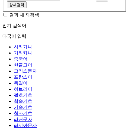
상세검색
결과 내 재검색
인기 검색어
다국어 입력
히라가나
가타카나
중국어
한글고어
그리스문자
프랑스어
독일어
히브리어
괄호기호
학술기호
기술기호
첨자기호
라틴문자
러시아문자