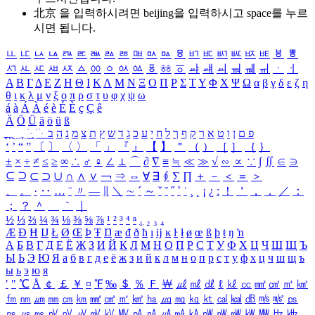
北京 을 입력하시려면
beijing
을 입력하시고 space를 누르
시면 됩니다.
ㅥ
ㅦ
ㅧ
ㅨ
ㅩ
ㅪ
ㅫ
ㅬ
ㅭ
ㅮ
ㅯ
ㅰ
ㅱ
ㅲ
ㅳ
ㅴ
ㅵ
ㅶ
ㅷ
ㅸ
ㅹ
ㅺ
ㅻ
ㅼ
ㅽ
ㅾ
ㅿ
ㆀ
ㆁ
ㆂ
ㆃ
ㆄ
ㆅ
ㆆ
ㆇ
ㆈ
ㆉ
ㆊ
ㆋ
ㆌ
ㆍ
ㆎ
Α
Β
Γ
Δ
Ε
Ζ
Η
Θ
Ι
Κ
Λ
Μ
Ν
Ξ
Ο
Π
Ρ
Σ
Τ
Υ
Φ
Χ
Ψ
Ω
α
β
γ
δ
ε
ζ
η
θ
ι
κ
λ
μ
ν
ξ
ο
π
ρ
σ
τ
υ
φ
χ
ψ
ω
á
à
Á
À
é
è
É
È
ç
Ç
ê
Ä
Ö
Ü
ä
ö
ü
ß
ְ
ֳ
ֲ
ֱ
ָ
ַ
ֵ
ֶ
ִ
ֹ
ּ
ֻ
ׂ
ׁ
ּ
ב
ה
נ
מ
צ
ת
ץ
ש
ד
ג
כ
ע
י
ח
ל
ך
ף
ק
ר
א
ט
ו
ן
ם
פ
‘
’
“
”
〔
〕
〈
〉
「
」
『
』
【
】
＂
（
）
［
］
｛
｝
±
×
÷
≠
≤
≥
∞
∴
♂
♀
∠
⊥
⌒
∂
∇
≡
≒
≪
≫
√
∽
∝
∵
∫
∬
∈
∋
⊆
⊇
⊂
⊃
∪
∩
∧
∨
￢
⇒
⇔
∀
∃
∮
∑
∏
＋
－
＜
＝
＞
、
。
·
‥
…
¨
〃
―
∥
＼
∼
´
～
ˇ
˘
˝
˚
˙
¸
˛
¡
¿
ː
！
＇
，
．
／
：
；
？
＾
＿
｀
｜
½
⅓
⅔
¼
¾
⅛
⅜
⅝
⅞
¹
²
³
⁴
ⁿ
₁
₂
₃
₄
Æ
Ð
Ħ
Ĳ
Ł
Ø
Œ
Þ
Ŧ
Ŋ
æ
đ
ð
ħ
ı
ĳ
ĸ
ŀ
ł
ø
œ
ß
þ
ŧ
ŋ
ŉ
А
Б
В
Г
Д
Е
Ё
Ж
З
И
Й
К
Л
М
Н
О
П
Р
С
Т
У
Ф
Х
Ц
Ч
Ш
Щ
Ъ
Ы
Ь
Э
Ю
Я
а
б
в
г
д
е
ё
ж
з
и
й
к
л
м
н
о
п
р
с
т
у
ф
х
ц
ч
ш
щ
ъ
ы
ь
э
ю
я
′
″
℃
Å
￠
￡
￥
¤
℉
‰
＄
％
Ｆ
￦
㎕
㎖
㎗
ℓ
㎘
㏄
㎣
㎤
㎥
㎦
㎙
㎚
㎛
㎜
㎝
㎞
㎟
㎠
㎡
㎢
㏊
㎍
㎎
㎏
㏏
㎈
㎉
㏈
㎧
㎨
㎰
㎱
㎲
㎳
㎴
㎵
㎶
㎷
㎸
㎹
㎀
㎁
㎂
㎃
㎄
㎺
㎻
㎽
㎾
㎿
㎐
㎑