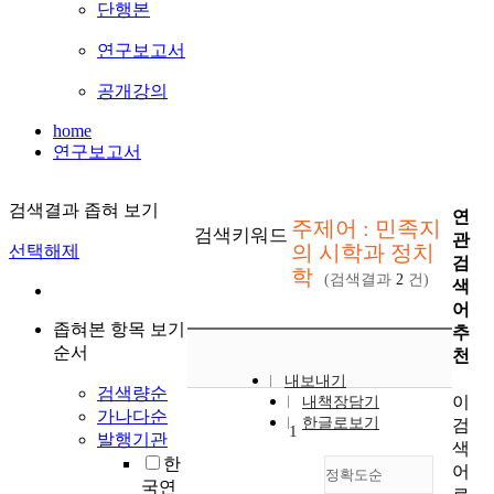
단행본
연구보고서
공개강의
home
연구보고서
검색결과 좁혀 보기
연
주제어 : 민족지
검색키워드
관
의 시학과 정치
선택해제
검
학
(검색결과
2
건)
색
어
좁혀본 항목 보기
추
순서
천
내보내기
검색량순
이
내책장담기
가나다순
한글로보기
검
1
발행기관
색
한
어
정확도순
국연