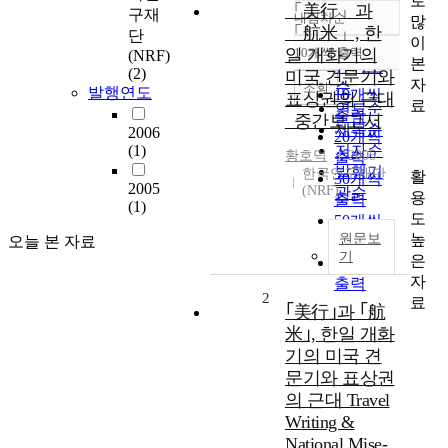
로
「美行」과
구재
내림차순
많
정확도
「航米」, 한
단
이
순
일 개화기의
10개씩 출력
(NRF)
내림차순
본
인기도
(2)
미국 견문기와
자
순
조회
발행연도
10개씩
표상권의 근대
료
연도순
출력
_중간보고서
제목순
2006
20개씩
(1)
저자순
황호덕
2005
출력
발행기
한국연구재단
활
30개씩
2005
(NRF)
관순
용
출력
(1)
도
50개씩
높
원문보
오늘 본 자료
출력
기
은
100개씩
자
출력
2
료
｢美行｣과 ｢航
米｣, 한일 개화
기의 미국 견
문기와 표상권
의 근대 Travel
Writing &
National Mise-