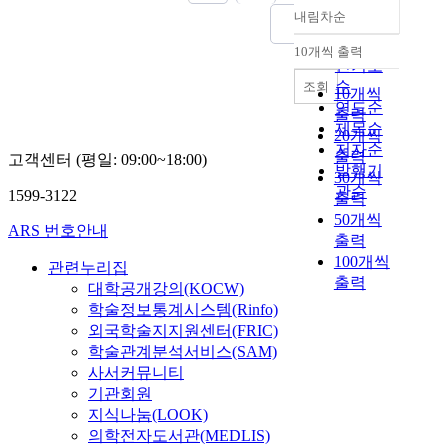
내림차순
정확도
순
10개씩 출력
내림차순
인기도
순
조회
10개씩
연도순
출력
제목순
20개씩
저자순
출력
고객센터 (평일: 09:00~18:00)
발행기
30개씩
관순
1599-3122
출력
50개씩
ARS 번호안내
출력
100개씩
관련누리집
출력
대학공개강의(KOCW)
학술정보통계시스템(Rinfo)
외국학술지지원센터(FRIC)
학술관계분석서비스(SAM)
사서커뮤니티
기관회원
지식나눔(LOOK)
의학전자도서관(MEDLIS)