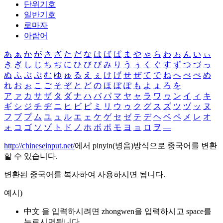
단위기호
일반기호
로마자
아랍어
あ
ぁ
か
が
さ
ざ
た
だ
な
は
ば
ぱ
ま
や
ゃ
ら
わ
ゎ
ん
い
ぃ
き
ぎ
し
じ
ち
ぢ
に
ひ
び
ぴ
み
り
う
ぅ
く
ぐ
す
ず
つ
づ
っ
ぬ
ふ
ぶ
ぷ
む
ゆ
ゅ
る
え
ぇ
け
げ
せ
ぜ
て
で
ね
へ
べ
ぺ
め
れ
お
ぉ
こ
ご
そ
ぞ
と
ど
の
ほ
ぼ
ぽ
も
よ
ょ
ろ
を
ア
ァ
カ
サ
ザ
タ
ダ
ナ
ハ
バ
パ
マ
ヤ
ャ
ラ
ワ
ヮ
ン
イ
ィ
キ
ギ
シ
ジ
チ
ヂ
ニ
ヒ
ビ
ピ
ミ
リ
ウ
ゥ
ク
グ
ス
ズ
ツ
ヅ
ッ
ヌ
フ
ブ
プ
ム
ユ
ュ
ル
エ
ェ
ケ
ゲ
セ
ゼ
テ
デ
ヘ
ベ
ペ
メ
レ
オ
ォ
コ
ゴ
ソ
ゾ
ト
ド
ノ
ホ
ボ
ポ
モ
ヨ
ョ
ロ
ヲ
―
http://chineseinput.net/
에서 pinyin(병음)방식으로 중국어를 변환
할 수 있습니다.
변환된 중국어를 복사하여 사용하시면 됩니다.
예시)
中文 을 입력하시려면
zhongwen
을 입력하시고 space를
누르시면됩니다.