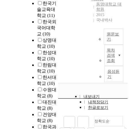
a
각
한국기
다
,
과
,
동명대학교 대
경
존
c
l
내
.
술교육대
s
생
학원
반
우
'
a
i
기
우
2015
u
쥐
학교
(11)
도
M
유
l
m
를
국내박사
선
p
배
체
한국외
e
해
s
a
한
L
p
아
제
국어대학
t
화
p
g
결
E
o
의
조
h
교
(10)
학
원문보
i
i
과
C
s
발
업
y
기
물
상명대
l
n
그
는
i
생
을
l
질
l
학교
(10)
T
a
조
일
n
에
중
목차
c
관
s
한성대
h
t
각
함
g
위
검색
심
h
리
i
e
학교
(10)
i
들
조회
수
t
해
으
l
법
n
c
o
한림대
로
에
h
한
로
o
'
t
o
n
학교
(10)
는
음성듣
관
a
영
제
r
(
o
n
o
기
한서대
물
계
t
향
조
i
유
r
t
f
질
학교
(10)
없
t
을
업
d
해
i
e
n
을
수원대
이
i
미
에
e
법
v
m
a
설
안
학교
(8)
m
친
서
내보내기
3
)
e
p
t
명
정
e
다
대진대
화
내책장담기
.
보
r
o
u
할
한
,
고
한글로보기
학
학교
(8)
5
다
s
r
r
수
음
m
보
물
1
건양대
증
,
a
a
없
극
i
고
질
~
학교
(8)
가
i
정확도순
r
l
다
물
n
되
의
1
하
t
한국과
y
m
는