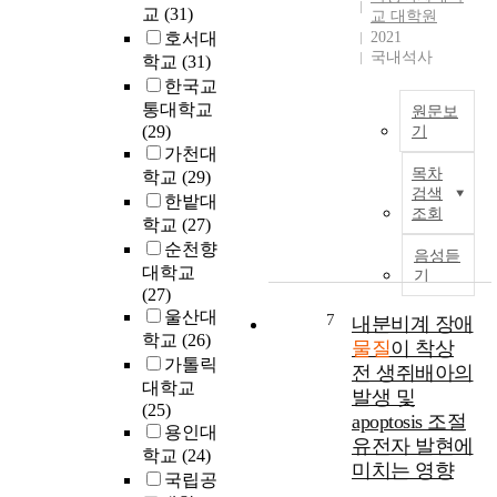
하
실
터
d
교
(31)
교 대학원
p
다
태
시
o
호서대
2021
h
.
를
행
u
국내석사
학교
(31)
e
1
파
되
s
n
한국교
9
악
는
c
o
통대학교
원문보
9
함
'
h
m
(29)
기
5
으
화
e
e
가천대
년
T
로
학
m
n
목차
학교
(29)
에
h
서
물
i
검색
o
한밭대
처
i
악
질
c
조회
l
학교
(27)
음
s
취
의
a
o
으
순천향
d
민
등
음성듣
l
g
로
i
대학교
원
기
록
s
y
소
s
(27)
을
및
i
o
개
s
울산대
7
근
내분비계 장애
평
n
f
되
e
학교
(26)
원
가
t
물질
이 착상
i
어
r
가톨릭
적
등
o
전 생쥐배아의
m
현
t
으
대학교
에
r
a
발생 및
재
a
로
(25)
관
i
g
apoptosis 조절
소
t
해
용인대
한
v
e
유전자 발현에
수
i
결
학교
(24)
법
e
s
미치는 영향
의
o
하
률
r
국립공
t
연
n
고