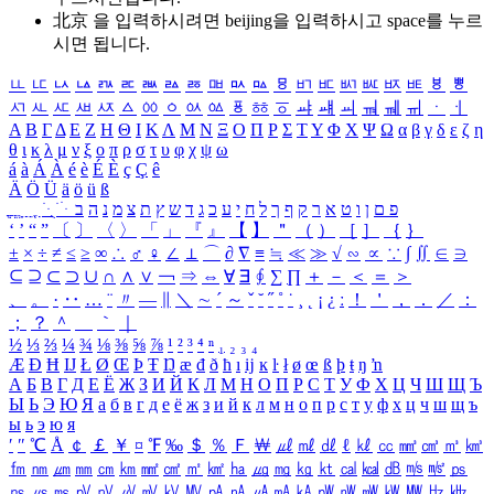
北京 을 입력하시려면
beijing
을 입력하시고 space를 누르
시면 됩니다.
ㅥ
ㅦ
ㅧ
ㅨ
ㅩ
ㅪ
ㅫ
ㅬ
ㅭ
ㅮ
ㅯ
ㅰ
ㅱ
ㅲ
ㅳ
ㅴ
ㅵ
ㅶ
ㅷ
ㅸ
ㅹ
ㅺ
ㅻ
ㅼ
ㅽ
ㅾ
ㅿ
ㆀ
ㆁ
ㆂ
ㆃ
ㆄ
ㆅ
ㆆ
ㆇ
ㆈ
ㆉ
ㆊ
ㆋ
ㆌ
ㆍ
ㆎ
Α
Β
Γ
Δ
Ε
Ζ
Η
Θ
Ι
Κ
Λ
Μ
Ν
Ξ
Ο
Π
Ρ
Σ
Τ
Υ
Φ
Χ
Ψ
Ω
α
β
γ
δ
ε
ζ
η
θ
ι
κ
λ
μ
ν
ξ
ο
π
ρ
σ
τ
υ
φ
χ
ψ
ω
á
à
Á
À
é
è
É
È
ç
Ç
ê
Ä
Ö
Ü
ä
ö
ü
ß
ְ
ֳ
ֲ
ֱ
ָ
ַ
ֵ
ֶ
ִ
ֹ
ּ
ֻ
ׂ
ׁ
ּ
ב
ה
נ
מ
צ
ת
ץ
ש
ד
ג
כ
ע
י
ח
ל
ך
ף
ק
ר
א
ט
ו
ן
ם
פ
‘
’
“
”
〔
〕
〈
〉
「
」
『
』
【
】
＂
（
）
［
］
｛
｝
±
×
÷
≠
≤
≥
∞
∴
♂
♀
∠
⊥
⌒
∂
∇
≡
≒
≪
≫
√
∽
∝
∵
∫
∬
∈
∋
⊆
⊇
⊂
⊃
∪
∩
∧
∨
￢
⇒
⇔
∀
∃
∮
∑
∏
＋
－
＜
＝
＞
、
。
·
‥
…
¨
〃
―
∥
＼
∼
´
～
ˇ
˘
˝
˚
˙
¸
˛
¡
¿
ː
！
＇
，
．
／
：
；
？
＾
＿
｀
｜
½
⅓
⅔
¼
¾
⅛
⅜
⅝
⅞
¹
²
³
⁴
ⁿ
₁
₂
₃
₄
Æ
Ð
Ħ
Ĳ
Ł
Ø
Œ
Þ
Ŧ
Ŋ
æ
đ
ð
ħ
ı
ĳ
ĸ
ŀ
ł
ø
œ
ß
þ
ŧ
ŋ
ŉ
А
Б
В
Г
Д
Е
Ё
Ж
З
И
Й
К
Л
М
Н
О
П
Р
С
Т
У
Ф
Х
Ц
Ч
Ш
Щ
Ъ
Ы
Ь
Э
Ю
Я
а
б
в
г
д
е
ё
ж
з
и
й
к
л
м
н
о
п
р
с
т
у
ф
х
ц
ч
ш
щ
ъ
ы
ь
э
ю
я
′
″
℃
Å
￠
￡
￥
¤
℉
‰
＄
％
Ｆ
￦
㎕
㎖
㎗
ℓ
㎘
㏄
㎣
㎤
㎥
㎦
㎙
㎚
㎛
㎜
㎝
㎞
㎟
㎠
㎡
㎢
㏊
㎍
㎎
㎏
㏏
㎈
㎉
㏈
㎧
㎨
㎰
㎱
㎲
㎳
㎴
㎵
㎶
㎷
㎸
㎹
㎀
㎁
㎂
㎃
㎄
㎺
㎻
㎽
㎾
㎿
㎐
㎑