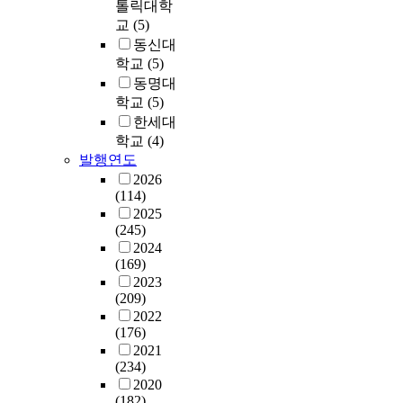
다
n
톨릭대학
e
s
발
해
r
할
의
r
.
d
r
교
(5)
.
생
다
e
구
종
i
이
t
n
F
동신대
기
층
e
파
류
d
러
r
i
o
학교
(5)
저
구
n
편
와
e
한
e
s
c
동명대
를
조
g
이
사
1
추
a
m
u
찾
학교
(5)
를
r
다
용
5
가
t
f
s
아
한세대
가
a
.
량
.
부
t
o
i
내
져
학교
(4)
v
본
은
0
담
h
l
n
기
야
e
연
발행연도
지
8
비
e
l
g
위
하
d
구
속
2026
~
용
c
o
p
해
며
i
에
(114)
증
1
발
o
w
a
의
이
n
서
2025
가
,
생
n
s
r
식
(245)
를
e
는
하
5
은
t
t
t
의
2024
위
v
착
고
8
국
a
r
i
시
(169)
해
e
상
있
0
내
m
e
c
대
2023
많
r
전
으
p
화
i
n
u
(209)
적
은
y
생
나
p
학
n
d
l
2022
정
시
d
쥐
작
b
물
a
s
a
(176)
의
간
a
초
업
,
질
t
m
r
2021
와
과
y
기
현
C
제
e
o
(234)
l
의
비
o
배
장
h
조
d
r
2020
y
식
용
b
아
에
l
수
w
(182)
e
o