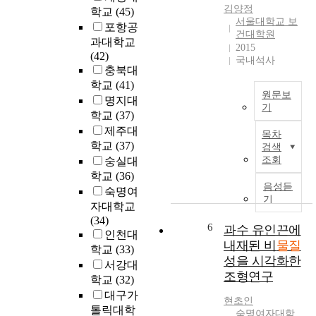
h
단
김양정
학교
(45)
성
e
e
서울대학교 보
층
유
포항공
s
l
건대학원
의
기
과대학교
a
a
2015
발
화
(42)
n
r
국내석사
광
합
충북대
d
d
물
물
t
학교
(41)
(
질
원문보
질
h
명지대
1
로
기
을
e
학교
(37)
8
이
포
본
r
8
제주대
목차
루
함
연
e
4
학교
(37)
검색
어
한
구
l
–
조회
숭실대
져
악
는
e
1
학교
(36)
필
취
2
a
9
음성듣
숙명여
름
원
0
s
기
6
형
자대학교
인
1
e
2
태
(34)
물
5
o
6
)
과수 유인끈에
로
인천대
질
년
f
a
내재된 비
물질
제
학교
(33)
에
1
h
n
성을 시각화한
조
서강대
대
월
a
d
조형연구
가
학교
(32)
한
1
z
t
가
발
대구가
일
a
h
현초인
능
생
부
톨릭대학
r
e
숙명여자대학