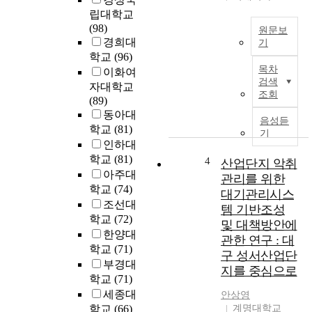
s
p
립대학교
i
t
(98)
원문보
n
o
경희대
기
v
f
학교
(96)
L
o
"
목차
이화여
i
l
검색
m
자대학교
g
v
조회
a
(89)
h
i
t
동아대
t
음성듣
n
e
학교
(81)
-
기
g
r
인하대
e
f
i
m
학교
(81)
4
산업단지 악취
a
a
i
아주대
관리를 위한
c
l
t
학교
(74)
t
대기관리시스
i
t
조선대
o
템 기반조성
m
i
학교
(72)
r
a
및 대책방안에
n
y
한양대
g
관한 연구 : 대
g
f
학교
(71)
i
구 성서산업단
E
i
부경대
n
지를 중심으로
l
r
a
학교
(71)
e
e
t
세종대
안상영
c
s
i
학교
(66)
계명대학교
t