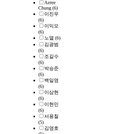
i
y
Aeree
인
)
y
유
업
e
취
c
a
a
Chung
(6)
식
L
t
전
자
n
급
i
c
n
이진우
되
E
h
자
가
e
(
l
h
a
(6)
었
C
e
발
화
7
제
i
a
l
이익모
으
에
m
현
학
.
조
t
n
y
(6)
나
관
e
정
물
0
·
i
n
z
노열
(6)
양
한
l
도
질
5
수
e
e
i
김광범
자
연
t
를
을
~
입
s
l
n
(6)
역
구
i
대
취
5
)
,
s
g
조길수
학
가
n
조
급
2
하
t
a
t
(6)
적
활
g
군
하
.
는
h
n
h
박승준
관
발
p
과
는
2
기
e
d
e
(6)
점
히
r
내
과
2
업
p
a
r
백일영
에
이
o
분
정
p
들
o
n
e
(6)
서
루
c
비
에
p
의
t
i
s
이삼현
는
어
e
계
서
b
기
e
m
e
(6)
물
지
s
장
물
,
업
n
a
a
이현민
질
고
s
애
질
1
규
t
g
r
(6)
과
있
.
물
에
,
모
i
e
c
서용칠
의
으
I
질
직
2
,
a
i
h
(5)
식
며
n
처
접
,
취
l
s
e
김영호
이
,
s
리
접
4
급
f
a
r
하