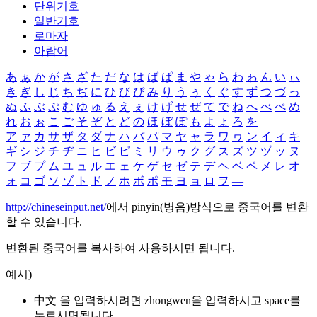
단위기호
일반기호
로마자
아랍어
あ
ぁ
か
が
さ
ざ
た
だ
な
は
ば
ぱ
ま
や
ゃ
ら
わ
ゎ
ん
い
ぃ
き
ぎ
し
じ
ち
ぢ
に
ひ
び
ぴ
み
り
う
ぅ
く
ぐ
す
ず
つ
づ
っ
ぬ
ふ
ぶ
ぷ
む
ゆ
ゅ
る
え
ぇ
け
げ
せ
ぜ
て
で
ね
へ
べ
ぺ
め
れ
お
ぉ
こ
ご
そ
ぞ
と
ど
の
ほ
ぼ
ぽ
も
よ
ょ
ろ
を
ア
ァ
カ
サ
ザ
タ
ダ
ナ
ハ
バ
パ
マ
ヤ
ャ
ラ
ワ
ヮ
ン
イ
ィ
キ
ギ
シ
ジ
チ
ヂ
ニ
ヒ
ビ
ピ
ミ
リ
ウ
ゥ
ク
グ
ス
ズ
ツ
ヅ
ッ
ヌ
フ
ブ
プ
ム
ユ
ュ
ル
エ
ェ
ケ
ゲ
セ
ゼ
テ
デ
ヘ
ベ
ペ
メ
レ
オ
ォ
コ
ゴ
ソ
ゾ
ト
ド
ノ
ホ
ボ
ポ
モ
ヨ
ョ
ロ
ヲ
―
http://chineseinput.net/
에서 pinyin(병음)방식으로 중국어를 변환
할 수 있습니다.
변환된 중국어를 복사하여 사용하시면 됩니다.
예시)
中文 을 입력하시려면
zhongwen
을 입력하시고 space를
누르시면됩니다.