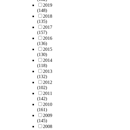
연
이
j
를
서
o
입
a
2019
i
n
구
소
e
P
이
r
의
(148)
t
n
s
의
요
c
C
러
o
8
2018
e
s
t
변
되
t
B
한
f
(135)
0
r
u
o
화
는
s
,
물
o
2017
%
,
b
n
과
증
o
B
질
(157)
r
이
c
j
e
정
착
v
P
을
2016
m
상
o
e
,
을
공
e
A
(136)
부
7
을
n
c
t
살
정
r
,
2015
적
.
차
d
t
h
펴
(130)
을
t
D
절
6
지
u
i
e
본
2014
여
h
D
하
5
하
c
v
p
결
(118)
러
e
T
게
~
고
t
e
r
과
2013
번
c
에
취
2
있
w
d
i
(132)
단
거
o
체
급
8
는
a
i
m
2012
순
쳐
u
내
하
1
중
t
v
a
(102)
한
야
r
,
는
.
소
e
e
r
2011
신
한
s
체
경
9
영
r
r
(142)
y
경
다
e
외
우
7
세
q
s
2010
m
생
.
o
에
작
p
기
u
(161)
i
a
물
반
f
서
업
p
업
a
2009
t
t
학
면
t
각
자
b
에
(145)
l
i
e
적
L
i
각
에
,
게
2008
i
e
r
인
E
m
노