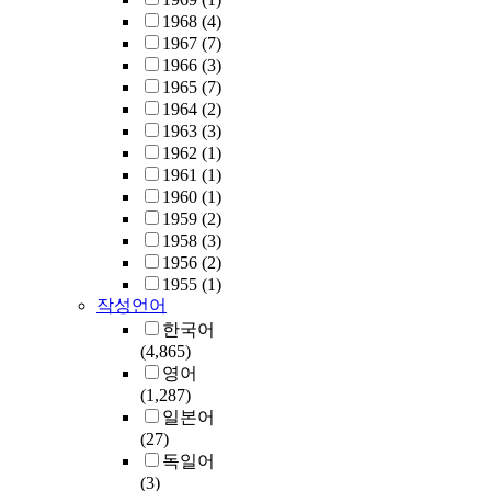
용
c
e
h
었
편
u
생
로
1968
(4)
b
산
i
s
i
고
한
s
쥐
활
1967
(7)
,
출
l
s
p
이
공
e
초
용
1966
(3)
m
의
i
o
b
로
정
d
기
되
1965
(7)
,
근
t
f
e
써
을
a
배
고
1964
(2)
p
거
i
a
t
물
통
n
아
있
1963
(3)
-
를
e
c
w
질
하
d
의
는
1962
(1)
X
마
s
q
e
과
여
d
세
화
1961
(1)
y
련
.
u
e
의
대
u
포
학
1960
(1)
l
하
P
i
n
식
면
m
괴
물
1959
(2)
e
기
a
r
m
이
적
p
사
질
1958
(3)
n
위
r
i
a
하
의
e
에
위
1956
(2)
e
하
t
n
t
나
소
d
관
험
1955
(1)
4
여
i
g
e
의
자
i
여
작성언어
성
6
2
c
a
r
실
가
n
하
평
한국어
.
0
u
n
i
체
제
t
는
가
(4,865)
3
1
l
d
a
임
작
h
유
기
영어
6
1
a
p
l
을
가
e
전
법
(1,287)
~
년
r
r
i
알
능
p
자
은
일본어
5
화
l
o
m
수
하
r
를
작
(27)
4
학
y
v
a
있
다
e
조
업
독일어
8
물
,
i
g
었
.
s
사
환
(3)
p
질
i
d
i