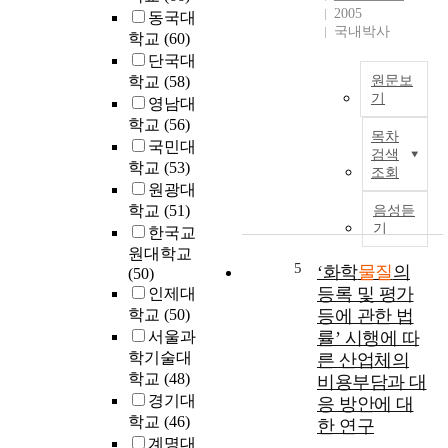
w
o
2005
동국대
r
i
n
국내박사
학교
(60)
o
t
"
c
단국대
h
p
h
학교
(58)
원문보
i
r
기
e
영남대
n
o
m
학교
(56)
본
i
p
목차
i
연
국민대
n
o
검색
c
구
학교
(53)
d
s
조회
a
는
u
원광대
e
l
산
s
학교
(51)
음성듣
d
C
업
t
기
b
한국교
e
시
r
y
원대학교
l
설
i
5
‘화학
물질
의
G
(50)
l
로
a
a
등록 및 평가
인제대
s
인
l
s
학교
(50)
등에 관한 법
(
해
c
t
서울과
률’ 시행에 따
L
발
o
o
학기술대
른 산업체의
E
생
m
n
학교
(48)
C
비용부담과 대
하
p
B
s
경기대
응 방안에 대
는
l
a
)
학교
(46)
한 연구
휘
e
c
는
계명대
발
x