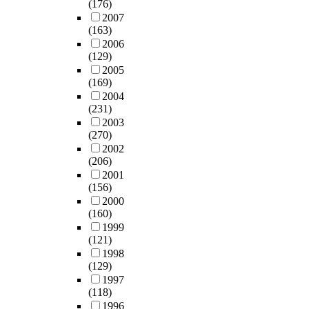
게
B
(176)
경
t
s
i
단
C
e
출
심
e
2007
제
y
t
a
위
는
.
시
각
(163)
n
적
t
h
l
체
단
T
켰
한
2006
z
으
e
a
i
제
층
h
다
(129)
안
e
로
s
n
n
만
의
e
.
2005
전
n
영
t
d
t
으
(169)
구
m
내
·
e
향
s
e
h
로
2004
조
a
분
보
8
을
i
p
e
는
(231)
를
i
비
건
.
미
n
e
r
의
2003
s
n
계
상
1
칠
t
n
e
(270)
식
o
m
장
의
8
수
h
d
s
2002
을
l
e
애
위
~
있
e
i
e
(206)
설
u
d
물
험
7
다
s
n
a
2001
명
t
i
질
을
3
.
u
g
(156)
r
할
i
u
에
야
5
r
o
2000
c
수
o
m
노
기
.
본
r
(160)
n
h
없
n
o
출
시
8
연
o
1999
a
e
음
p
f
시
킬
1
구
(121)
u
s
r
을
r
t
켰
수
p
에
1998
n
i
’
알
o
h
던
있
p
(129)
서
d
n
s
게
c
e
배
다
b
1997
는
i
g
c
되
e
p
아
.
(118)
,
이
n
l
r
었
s
r
는
그
1996
T
러
g