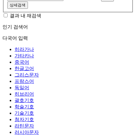
상세검색
결과 내 재검색
인기 검색어
다국어 입력
히라가나
가타카나
중국어
한글고어
그리스문자
프랑스어
독일어
히브리어
괄호기호
학술기호
기술기호
첨자기호
라틴문자
러시아문자