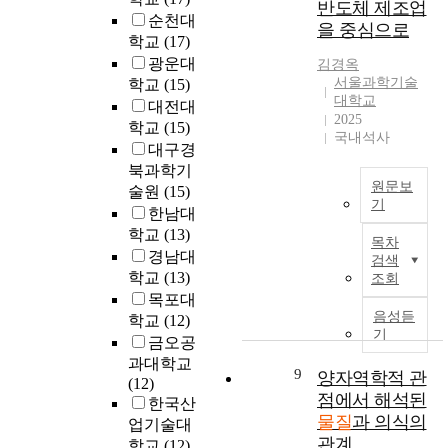
반도체 제조업
를
i
내
같
방
p
t
순천대
대
을 중심으로
s
에
았
안
r
i
학교
(17)
체
u
지
다
마
o
o
광운대
김경옥
할
a
속
.
련
c
n
서울과학기술
학교
(15)
차
l
적
주
을
e
a
대학교
대전대
세
i
으
요
위
s
n
2025
학교
(15)
대
z
로
발
하
s
국내석사
d
기
i
잔
대구경
생
여
a
e
술
n
존
북과학기
원
수
t
x
원문보
로
g
하
술원
(15)
에
행
f
p
기
주
t
는
대
한남대
되
a
r
목
h
오
제
한
학교
(13)
었
c
e
목차
받
e
염
목
휘
다
t
경남대
s
검색
고
n
원
:
발
.
o
학교
(13)
조회
s
있
o
으
작
성
화
r
목포대
i
는
n
로
업
유
평
i
음성듣
v
학교
(12)
발
-
산
형
기
법
기
e
e
금오공
광
m
업
태
화
의
s
p
과대학교
소
a
화
를
합
9
시
.
양자역학적 관
o
(12)
자
t
학
반
물
행
I
점에서 해석된
t
한국산
이
e
물
영
질
으
n
e
물질
과 의식의
업기술대
다
r
질
한
(
로
t
n
관계
학교
(12)
.
i
이