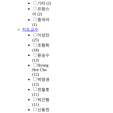
다
e
하
경
기타
(2)
p
유
f
i
n
.
최
n
기
측
b
프랑스
통
t
n
a
고
근
t
위
정
,
량
어
(2)
h
g
t
전
에
e
하
결
S
조
e
중국어
a
i
물
는
r
여
과
t
사
c
(1)
w
o
리
,
’
R
와
y
결
o
지도교수
i
n
학
이
s
T
물
r
과
n
이성만
d
a
적
온
l
-
질
e
를
t
(25)
e
n
인
금
i
P
비
n
바
a
조형희
r
d
관
속
f
C
산
e
탕
m
(18)
a
h
점
착
e
R
성
2
으
i
윤승수
n
u
에
물
.
을
및
3
로
n
(12)
g
m
서
(
T
사
휘
.
국
a
Hyung
e
a
는
I
h
용
발
4
내
t
Hee Cho
o
n
연
o
e
하
성
~
(12)
유
e
f
t
구
n
t
여
을
2
박영권
통
d
i
e
방
i
h
m
조
,
(12)
량
w
n
m
법
c
e
R
합
4
전철호
상
a
f
p
이
t
r
N
하
2
(11)
위
t
o
o
나
r
m
A
여
1
박근형
2
e
r
r
표
a
o
수
화
.
(11)
0
r
m
a
현
n
p
준
학
9
신동천
개
i
a
l
기
s
l
에