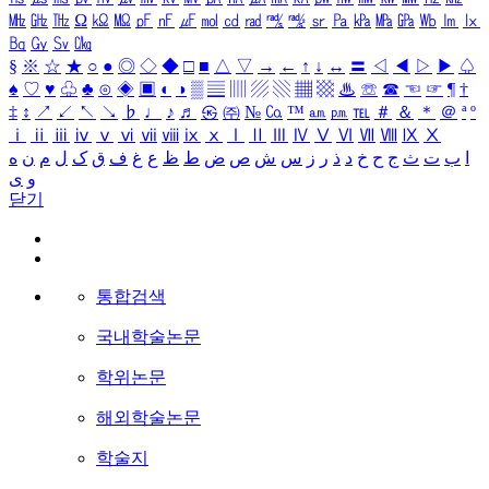
㎒
㎓
㎔
Ω
㏀
㏁
㎊
㎋
㎌
㏖
㏅
㎭
㎮
㎯
㏛
㎩
㎪
㎫
㎬
㏝
㏐
㏓
㏃
㏉
㏜
㏆
§
※
☆
★
○
●
◎
◇
◆
□
■
△
▽
→
←
↑
↓
↔
〓
◁
◀
▷
▶
♤
♠
♡
♥
♧
♣
⊙
◈
▣
◐
◑
▒
▤
▥
▨
▧
▦
▩
♨
☏
☎
☜
☞
¶
†
‡
↕
↗
↙
↖
↘
♭
♩
♪
♬
㉿
㈜
№
㏇
™
㏂
㏘
℡
＃
＆
＊
＠
ª
º
ⅰ
ⅱ
ⅲ
ⅳ
ⅴ
ⅵ
ⅶ
ⅷ
ⅸ
ⅹ
Ⅰ
Ⅱ
Ⅲ
Ⅳ
Ⅴ
Ⅵ
Ⅶ
Ⅷ
Ⅸ
Ⅹ
ا
ب
ت
ث
ج
ح
خ
د
ذ
ر
ز
س
ش
ص
ض
ط
ظ
ع
غ
ف
ق
ک
ل
م
ن
ه
و
ی
닫기
통합검색
국내학술논문
학위논문
해외학술논문
학술지