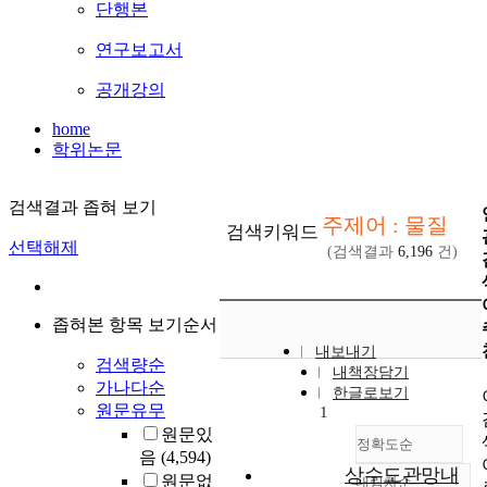
단행본
연구보고서
공개강의
home
학위논문
검색결과 좁혀 보기
주제어 : 물질
검색키워드
선택해제
(검색결과
6,196
건)
좁혀본 항목 보기순서
내보내기
검색량순
내책장담기
가나다순
한글로보기
원문유무
1
원문있
정확도순
음
(4,594)
상수도관망내
원문없
내림차순