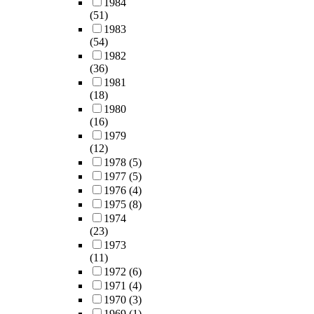
1984
러
s
아
인
t
단
s
s
d
역
(51)
한
t
등
체
y
계
e
e
e
학
1983
이
r
의
노
l
의
n
r
e
(54)
적
점
i
다
출
b
과
c
v
p
1982
메
들
n
양
경
e
정
e
e
l
(36)
커
로
g
한
로
n
을
o
r
y
1981
니
인
,
형
중
z
거
f
u
(18)
i
즘
하
w
태
흡
e
쳐
d
n
1980
n
이
여
h
학
입
n
계
r
(16)
d
t
의
L
i
적
에
e
산
i
1979
e
o
식
E
c
비
다
3
을
(12)
n
r
t
의
C
h
정
소
1
수
1978
(5)
k
g
h
발
에
w
상
집
.
행
1977
(5)
i
o
e
생
서
a
양
중
3
하
1976
(4)
n
e
r
에
는
s
상
되
4
였
1975
(8)
g
s
e
도
보
a
을
어
~
다
1974
w
t
l
기
다
c
보
있
1
(23)
.
a
h
a
여
더
t
였
다
,
1973
1
t
e
t
함
저
u
다
.
(11)
0
단
e
p
i
을
렴
a
.
보
1972
(6)
5
계
r
r
o
알
하
l
착
편
1971
(4)
6
로
f
o
n
게
고
l
상
적
1970
(3)
p
비
a
c
s
되
간
y
전
으
1969
(1)
p