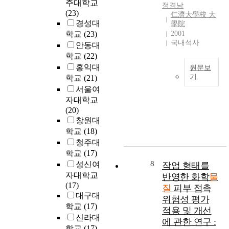
'
s
주대학교
o
정경남
구
i
자
(
d
(23)
e
仁濟大學校 大
그
s
하
화
u
경성대
學院
x
룹
a
는
평
r
학교
(23)
2001
p
에
s
데
법
i
국내석사
l
안동대
의
t
연
)
n
o
학교
(22)
해
u
구
로
g
r
홍익대
원문보
연
d
의
인
t
e
기
학교
(21)
구
y
목
한
h
t
서울여
가
o
내
적
산
e
h
자대학교
진
n
분
을
업
w
e
(20)
행
t
비
두
계
a
a
창원대
중
h
계
었
의
s
r
이
학교
(18)
e
장
으
경
t
t
며
m
애
청주대
며
제
e
i
,
e
물
학교
(17)
연
적
d
s
기
t
질
8
구
성신여
작업 형태를
영
i
t
존
h
은
결
자대학교
향
s
반영한 화학
물
i
의
o
환
과
(17)
분
p
질
피부 접촉
c
O
d
경
는
대구대
석
o
c
위험성 평가
L
o
생
다
및
학교
(17)
s
r
적용 및 개선
E
f
태
음
대
a
신라대
e
에 관한 연구 :
D
v
계
과
응
l
학교
(17)
a