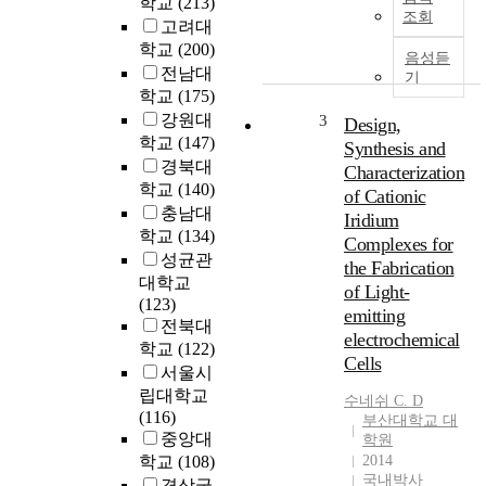
학교
(213)
n
i
조회
t
고려대
s
l
학교
(200)
p
음성듣
y
전남대
a
기
e
p
학교
(175)
x
e
강원대
3
Design,
p
r
학교
(147)
Synthesis and
e
e
경북대
Characterization
r
x
학교
(140)
of Cationic
i
a
충남대
Iridium
e
m
학교
(134)
Complexes for
n
i
성균관
c
the Fabrication
n
대학교
e
of Light-
e
(123)
d
s
emitting
전북대
a
t
electrochemical
학교
(122)
c
h
Cells
서울시
c
e
i
립대학교
c
수네쉬 C. D
d
(116)
o
부산대학교 대
e
중앙대
학원
n
n
학교
(108)
2014
c
국내박사
t
경상국
e