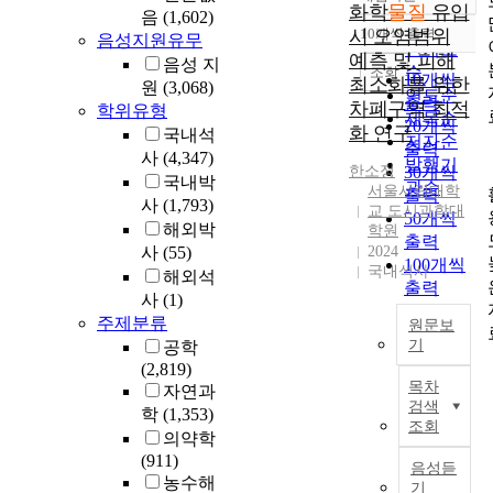
정확도
화학
물질
유입
음
(1,602)
순
시 오염범위
10개씩 출력
음성지원유무
내림차순
인기도
예측 및 피해
음성 지
순
조회
10개씩
최소화를 위한
원
(3,068)
연도순
출력
차폐구역 최적
학위유형
제목순
20개씩
화 연구
국내석
저자순
출력
사
(4,347)
발행기
한소정
30개씩
국내박
관순
서울시립대학
출력
사
(1,793)
교 도시과학대
50개씩
해외박
학원
출력
사
(55)
2024
100개씩
국내석사
해외석
출력
사
(1)
주제분류
원문보
기
공학
(2,819)
R
목차
자연과
e
검색
학
(1,353)
c
조회
의약학
e
(911)
n
음성듣
농수해
t
기