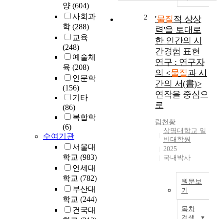
양
(604)
l
y
사회과
2
'
물질
적 상상
,
학
(288)
력'을 토대로
S
교육
한 인간의 시
o
(248)
간경험 표현
u
예술체
연구 : 연구자
t
육
(208)
의 <
물질
과 시
h
인문학
간의 서(書)>
K
(156)
연작을 중심으
o
기타
r
로
(86)
e
복합학
림천황
a
(6)
상명대학교 일
h
수여기관
반대학원
a
서울대
2025
s
학교
(983)
국내박사
f
연세대
r
학교
(782)
e
원문보
부산대
기
q
학교
(244)
u
T
목차
건국대
e
h
검색