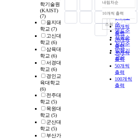
질
d
었
사
내림차순
,
면
i
학기술원
정확도
s
a
환
이
s
다
용
0
서
s
(KAIST)
o
순
t
원
10개씩 출력
이
e
.
은
8
내림차순
산
(7)
i
c
e
인기도
주
용
t
이
필
9
업
을지대
m
i
r
순
조회
의
가
10개씩
,
러
수
.
계
p
학교
(7)
e
i
연도순
적
능
s
한
출력
적
1
의
e
고신대
t
a
제목순
사
하
p
초
20개씩
이
p
추
r
y
학교
(6)
l
저자순
고
다
i
기
며
출력
p
가
a
a
s
삼육대
에
발행기
.
r
배
제
30개씩
b
부
t
f
i
학교
(6)
대
관순
둘
i
아
조
,
출력
담
i
t
n
서경대
한
째
t
의
기
M
50개씩
비
v
e
t
반
학교
(6)
,
,
비
술
e
용
출력
e
r
h
성
경인교
O
a
정
이
t
이
t
100개씩
t
e
이
L
육대학교
n
상
고
h
발
o
출력
h
v
있
E
(6)
d
발
도
y
생
r
e
i
었
D
전주대
e
생
화
l
할
e
p
s
던
는
f
중
학교
(5)
될
e
것
c
o
u
것
성
f
대
수
목원대
n
으
o
s
a
처
능
o
표
록
학교
(5)
e
로
v
t
l
럼
확
r
적
화
c
군산대
예
e
m
a
의
보
t
인
학
h
측
학교
(5)
r
o
r
식
를
s
것
물
l
된
a
부산가
d
t
의
위
a
이
질
o