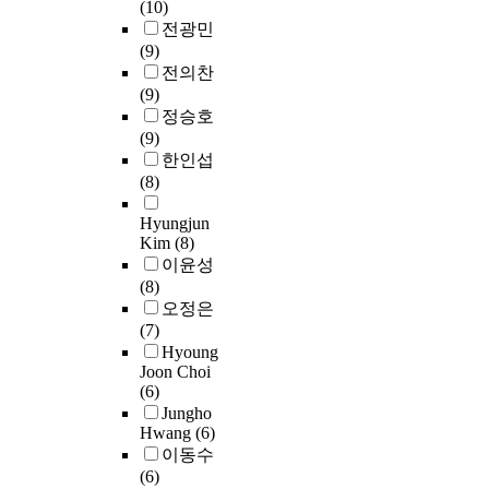
물
p
(10)
물
n
t
e
술
i
a
서
질
p
전광민
질
f
i
x
의
t
s
평
노
b
(9)
을
i
o
p
한
i
t
가
출
,
전의찬
선
l
n
e
계
o
i
하
위
1
(9)
정
t
t
r
에
n
c
였
험
,
정승호
하
r
h
i
따
m
m
다
성
3
(9)
였
a
r
e
라
e
e
.
을
,
한인섭
다
t
o
n
물
t
d
B
산
5
(8)
.
e
u
c
질
a
i
c
출
-
선
s
g
e
과
l
u
l
하
Hyungjun
T
정
w
h
,
의
c
m
-
Kim
(8)
고
r
된
a
n
s
식
o
w
2
이윤성
있
i
물
t
u
u
이
m
a
,
(8)
어
m
질
e
m
b
별
p
s
b
오정은
실
e
들
r
e
s
개
l
t
a
(7)
제
t
을
s
r
e
의
e
r
d
Hyoung
작
h
기
u
o
q
모
x
Joon Choi
e
그
업
y
반
p
u
u
습
(6)
,
a
리
현
l
으
p
s
e
인
Jungho
i
t
고
장
b
로
l
m
n
Hwang
(6)
것
T
e
b
에
e
이
y
e
t
이동수
으
M
d
a
서
n
들
f
d
l
(6)
로
C
b
x
작
z
을
a