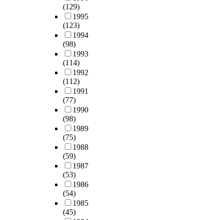
e
e
다
s
o
할
(129)
동
o
한
r
s
a
.
를
j
구
1995
안
l
추
i
t
t
그
(123)
통
e
파
작
u
가
v
y
i
리
1994
해
c
편
업
e
부
e
l
v
고
(98)
제
t
,
현
n
담
r
e
e
물
1993
작
i
불
장
e
비
s
.
p
(114)
질
가
s
규
에
2
용
,
A
r
1992
의
능
t
칙
서
9
을
a
c
a
(112)
본
하
h
한
화
.
보
n
c
c
1991
성
므
e
할
학
1
다
d
o
(77)
t
을
로
a
구
물
8
정
v
r
1990
i
찾
그
g
와
질
~
확
e
(98)
d
c
아
공
r
깨
기
1
하
r
1989
i
e
내
정
i
짐
인
,
게
(75)
i
n
,
는
이
c
,
노
1
산
1988
f
g
i
데
간
u
투
출
0
(59)
출
y
l
t
사
편
l
명
위
5
1987
하
t
y
d
용
해
t
대
험
(53)
p
기
h
,
e
되
진
u
속
성
1986
p
위
e
a
l
어
다
r
이
(54)
연
b
하
p
n
v
진
.
a
빈
1985
구
,
여
r
o
e
양
(45)
이
l
배
는
E
2
e
b
s
자