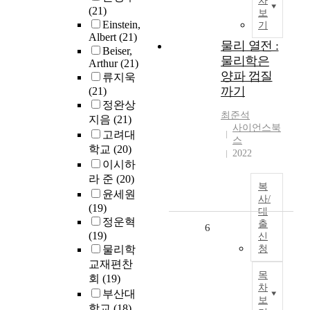
차
(21)
보
Einstein,
기
Albert
(21)
물리 열전 :
Beiser,
물리학은
Arthur
(21)
양파 껍질
류지욱
까기
(21)
정완상
최준석
지음
(21)
사이언스북
고려대
스
학교
(20)
2022
이시하
라 준
(20)
복
윤세원
사/
(19)
대
정운혁
출
6
(19)
신
물리학
청
교재편찬
목
회
(19)
차
부산대
보
학교
(18)