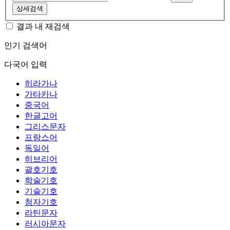
상세검색
결과 내 재검색
인기 검색어
다국어 입력
히라가나
가타카나
중국어
한글고어
그리스문자
프랑스어
독일어
히브리어
괄호기호
학술기호
기술기호
첨자기호
라틴문자
러시아문자