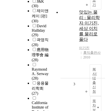
보
J&K
기
(30)
제이앤
맛있는 물
케이 [편]
리 : 물리학
(30)
자 이기진,
David
세상 이치
Halliday
를 물리로
(29)
풀다
곽영직
(28)
이기진
應用物
홍익출판사
理學會 編
2010
(28)
Raymond
복
A. Serway
사/
(28)
대
출
응용물
3
신
리학회
청
(27)
목
California
차
Institute of
보