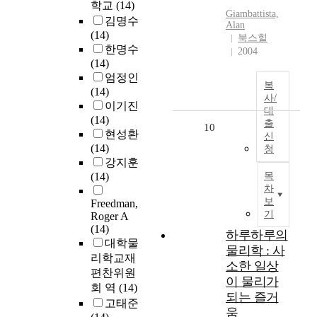
학교
(14)
Giambattista,
김명수
Alan
(14)
북스힐
한명수
2004
(14)
엄정인
복
(14)
사/
이기진
대
(14)
출
10
현성환
신
(14)
청
강지훈
(14)
목
차
보
Freedman,
기
Roger A
(14)
하루하루의
대학물
물리학 : 사
리학교재
소한 일상
편찬위원
이 물리가
회 역
(14)
되는 즐거
고태준
움