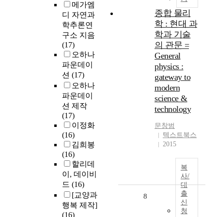
메가엠
종합 물리
디 자연과
학 : 현대 과
학추론연
학과 기술
구소 지음
의 관문 =
(17)
오하나
General
파운데이
physics :
션
(17)
gateway to
오하나
modern
파운데이
science &
션 제작
technology
(17)
이정화
문창범
(16)
텍스트북스
김희봉
2015
(16)
할리데
복
이, 데이비
사/
드
(16)
대
출
[교양과
8
신
행복 제작]
청
(16)