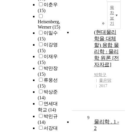
이춘우
목
(15)
차
보
Heisenberg,
기
Werner
(15)
(현대물리
이일수
학을 대체
(15)
이강영
할) 융합 물
(15)
리학 : 물리
이재우
학 원론 [전
(15)
자자료]
박만장
(15)
박학구
류웅선
좋은땅
(15)
2017
박상준
(14)
연세대
학교
(14)
박민규
9
물리학 . 1 -
(14)
2
서강대