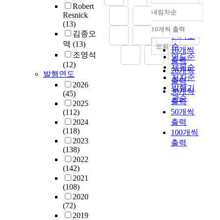
Robert
내림차순
Resnick
정확도
(13)
순
10개씩 출력
내림차순
김종오
인기도
역
(13)
순
조회
10개씩
조영석
연도순
출력
(12)
제목순
20개씩
발행연도
저자순
출력
2026
발행기
30개씩
(45)
관순
출력
2025
50개씩
(112)
2024
출력
(118)
100개씩
2023
출력
(138)
2022
(142)
2021
(108)
2020
(72)
2019