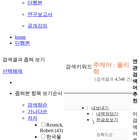
단행본
연구보고서
공개강의
home
단행본
검색결과 좁혀 보기
연
주제어 : 물리
검색키워드
관
학
선택해제
검
(검색결과
4,546
건)
색
어
좁혀본 항목 보기순서
추
천
검색량순
내보내기
가나다순
이
내책장담기
저자
한글로보기
검
1
Resnick,
색
Robert
(43)
어
정확도순
한국물