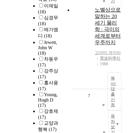
기
이재일
노벨상으로
(18)
말하는 20
심경무
세기 물리
(18)
학 : 극미의
메가엠
세계로부터
디
(18)
우주까지
Jewett,
John W
(18)
고야마 게이타
電波科學社
차동우
1988
(17)
강주상
(17)
복
홍사용
사/
(17)
대
Young,
출
7
Hugh D
신
(17)
청
강호제
목
(17)
차
교양과
보
행복
(17)
기