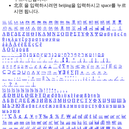
北京 을 입력하시려면
beijing
을 입력하시고 space를 누르
시면 됩니다.
ㅥ
ㅦ
ㅧ
ㅨ
ㅩ
ㅪ
ㅫ
ㅬ
ㅭ
ㅮ
ㅯ
ㅰ
ㅱ
ㅲ
ㅳ
ㅴ
ㅵ
ㅶ
ㅷ
ㅸ
ㅹ
ㅺ
ㅻ
ㅼ
ㅽ
ㅾ
ㅿ
ㆀ
ㆁ
ㆂ
ㆃ
ㆄ
ㆅ
ㆆ
ㆇ
ㆈ
ㆉ
ㆊ
ㆋ
ㆌ
ㆍ
ㆎ
Α
Β
Γ
Δ
Ε
Ζ
Η
Θ
Ι
Κ
Λ
Μ
Ν
Ξ
Ο
Π
Ρ
Σ
Τ
Υ
Φ
Χ
Ψ
Ω
α
β
γ
δ
ε
ζ
η
θ
ι
κ
λ
μ
ν
ξ
ο
π
ρ
σ
τ
υ
φ
χ
ψ
ω
á
à
Á
À
é
è
É
È
ç
Ç
ê
Ä
Ö
Ü
ä
ö
ü
ß
ְ
ֳ
ֲ
ֱ
ָ
ַ
ֵ
ֶ
ִ
ֹ
ּ
ֻ
ׂ
ׁ
ּ
ב
ה
נ
מ
צ
ת
ץ
ש
ד
ג
כ
ע
י
ח
ל
ך
ף
ק
ר
א
ט
ו
ן
ם
פ
‘
’
“
”
〔
〕
〈
〉
「
」
『
』
【
】
＂
（
）
［
］
｛
｝
±
×
÷
≠
≤
≥
∞
∴
♂
♀
∠
⊥
⌒
∂
∇
≡
≒
≪
≫
√
∽
∝
∵
∫
∬
∈
∋
⊆
⊇
⊂
⊃
∪
∩
∧
∨
￢
⇒
⇔
∀
∃
∮
∑
∏
＋
－
＜
＝
＞
、
。
·
‥
…
¨
〃
―
∥
＼
∼
´
～
ˇ
˘
˝
˚
˙
¸
˛
¡
¿
ː
！
＇
，
．
／
：
；
？
＾
＿
｀
｜
½
⅓
⅔
¼
¾
⅛
⅜
⅝
⅞
¹
²
³
⁴
ⁿ
₁
₂
₃
₄
Æ
Ð
Ħ
Ĳ
Ł
Ø
Œ
Þ
Ŧ
Ŋ
æ
đ
ð
ħ
ı
ĳ
ĸ
ŀ
ł
ø
œ
ß
þ
ŧ
ŋ
ŉ
А
Б
В
Г
Д
Е
Ё
Ж
З
И
Й
К
Л
М
Н
О
П
Р
С
Т
У
Ф
Х
Ц
Ч
Ш
Щ
Ъ
Ы
Ь
Э
Ю
Я
а
б
в
г
д
е
ё
ж
з
и
й
к
л
м
н
о
п
р
с
т
у
ф
х
ц
ч
ш
щ
ъ
ы
ь
э
ю
я
′
″
℃
Å
￠
￡
￥
¤
℉
‰
＄
％
Ｆ
￦
㎕
㎖
㎗
ℓ
㎘
㏄
㎣
㎤
㎥
㎦
㎙
㎚
㎛
㎜
㎝
㎞
㎟
㎠
㎡
㎢
㏊
㎍
㎎
㎏
㏏
㎈
㎉
㏈
㎧
㎨
㎰
㎱
㎲
㎳
㎴
㎵
㎶
㎷
㎸
㎹
㎀
㎁
㎂
㎃
㎄
㎺
㎻
㎽
㎾
㎿
㎐
㎑