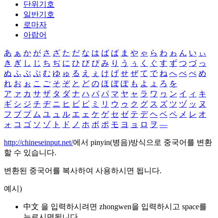
단위기호
일반기호
로마자
아랍어
あ
ぁ
か
が
さ
ざ
た
だ
な
は
ば
ぱ
ま
や
ゃ
ら
わ
ゎ
ん
い
ぃ
き
ぎ
し
じ
ち
ぢ
に
ひ
び
ぴ
み
り
う
ぅ
く
ぐ
す
ず
つ
づ
っ
ぬ
ふ
ぶ
ぷ
む
ゆ
ゅ
る
え
ぇ
け
げ
せ
ぜ
て
で
ね
へ
べ
ぺ
め
れ
お
ぉ
こ
ご
そ
ぞ
と
ど
の
ほ
ぼ
ぽ
も
よ
ょ
ろ
を
ア
ァ
カ
サ
ザ
タ
ダ
ナ
ハ
バ
パ
マ
ヤ
ャ
ラ
ワ
ヮ
ン
イ
ィ
キ
ギ
シ
ジ
チ
ヂ
ニ
ヒ
ビ
ピ
ミ
リ
ウ
ゥ
ク
グ
ス
ズ
ツ
ヅ
ッ
ヌ
フ
ブ
プ
ム
ユ
ュ
ル
エ
ェ
ケ
ゲ
セ
ゼ
テ
デ
ヘ
ベ
ペ
メ
レ
オ
ォ
コ
ゴ
ソ
ゾ
ト
ド
ノ
ホ
ボ
ポ
モ
ヨ
ョ
ロ
ヲ
―
http://chineseinput.net/
에서 pinyin(병음)방식으로 중국어를 변환
할 수 있습니다.
변환된 중국어를 복사하여 사용하시면 됩니다.
예시)
中文 을 입력하시려면
zhongwen
을 입력하시고 space를
누르시면됩니다.