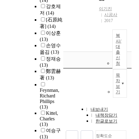
(14)
강호제
이기진
저
(14)
시공사
[石原純
2017
著]
(14)
이상훈
복
(13)
사/
손영수
대
옮김
(13)
출
신
정재승
청
(13)
鄭雲赫
목
著
(13)
차
보
Feynman,
기
Richard
Phillips
(13)
내보내기
Kittel,
내책장담기
Charles
한글로보기
(13)
여승구
정확도순
(13)