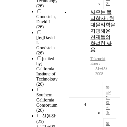
Technology
기
(26)
싸우는 물
Goodstein,
리학자 : 현
David L
대물리학을
(26)
지탱해온
천재들의
[by]David
L.
화려한 싸
Goodstein
움
(26)
[edited
Takeuchi,
by]
Kaoru
California
시공사
Institute of
2008
Technology
(26)
복
사/
Southern
대
California
출
4
Consortium
신
(26)
청
신용찬
(25)
목