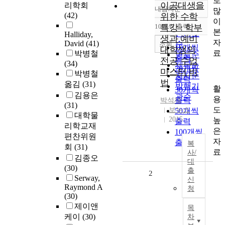
로
이공대생을
리학회
내림차순
많
정확도
(42)
위한 수학
이
순
10개씩 출력
특강 : 학부
내림차순
본
인기도
Halliday,
생과 예비
자
David
(41)
순
조회
10개씩
대학생의
료
박병철
연도순
출력
전공 수업
(34)
제목순
20개씩
마스터 비
박병철
저자순
출력
법
옮김
(31)
발행기
활
30개씩
김용은
관순
용
출력
박석재
(31)
도
보누스
50개씩
대학물
2015
높
출력
리학교재
은
100개씩
편찬위원
자
출력
복
회
(31)
료
사/
김종오
대
(30)
출
2
Serway,
신
Raymond A
청
(30)
제이앤
목
케이
(30)
차