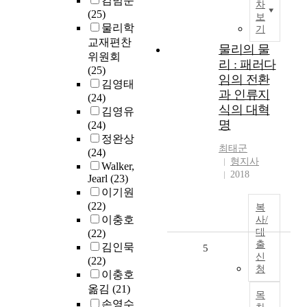
김범준
차
(25)
보
물리학
기
교재편찬
물리의 물
위원회
리 : 패러다
(25)
임의 전환
김영태
과 인류지
(24)
식의 대혁
김영유
명
(24)
정완상
최태군
(24)
형지사
Walker,
2018
Jearl
(23)
이기원
(22)
복
이충호
사/
대
(22)
출
김인묵
5
신
(22)
청
이충호
옮김
(21)
목
손영수