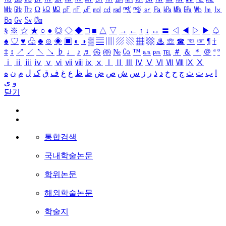
㎒
㎓
㎔
Ω
㏀
㏁
㎊
㎋
㎌
㏖
㏅
㎭
㎮
㎯
㏛
㎩
㎪
㎫
㎬
㏝
㏐
㏓
㏃
㏉
㏜
㏆
§
※
☆
★
○
●
◎
◇
◆
□
■
△
▽
→
←
↑
↓
↔
〓
◁
◀
▷
▶
♤
♠
♡
♥
♧
♣
⊙
◈
▣
◐
◑
▒
▤
▥
▨
▧
▦
▩
♨
☏
☎
☜
☞
¶
†
‡
↕
↗
↙
↖
↘
♭
♩
♪
♬
㉿
㈜
№
㏇
™
㏂
㏘
℡
＃
＆
＊
＠
ª
º
ⅰ
ⅱ
ⅲ
ⅳ
ⅴ
ⅵ
ⅶ
ⅷ
ⅸ
ⅹ
Ⅰ
Ⅱ
Ⅲ
Ⅳ
Ⅴ
Ⅵ
Ⅶ
Ⅷ
Ⅸ
Ⅹ
ا
ب
ت
ث
ج
ح
خ
د
ذ
ر
ز
س
ش
ص
ض
ط
ظ
ع
غ
ف
ق
ک
ل
م
ن
ه
و
ی
닫기
통합검색
국내학술논문
학위논문
해외학술논문
학술지