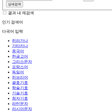
상세검색
결과 내 재검색
인기 검색어
다국어 입력
히라가나
가타카나
중국어
한글고어
그리스문자
프랑스어
독일어
히브리어
괄호기호
학술기호
기술기호
첨자기호
라틴문자
러시아문자