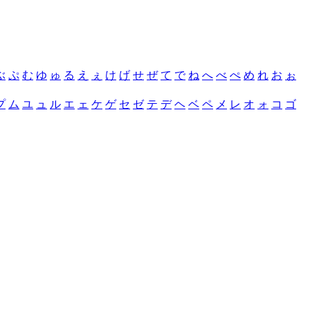
ぶ
ぷ
む
ゆ
ゅ
る
え
ぇ
け
げ
せ
ぜ
て
で
ね
へ
べ
ぺ
め
れ
お
ぉ
プ
ム
ユ
ュ
ル
エ
ェ
ケ
ゲ
セ
ゼ
テ
デ
ヘ
ベ
ペ
メ
レ
オ
ォ
コ
ゴ