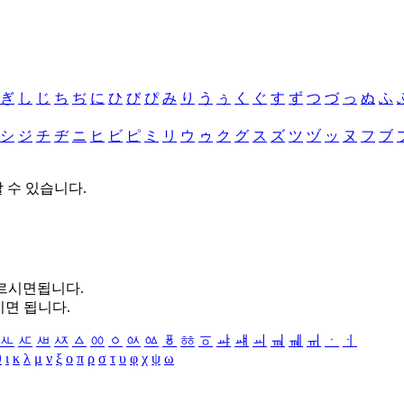
ぎ
し
じ
ち
ぢ
に
ひ
び
ぴ
み
り
う
ぅ
く
ぐ
す
ず
つ
づ
っ
ぬ
ふ
シ
ジ
チ
ヂ
ニ
ヒ
ビ
ピ
ミ
リ
ウ
ゥ
ク
グ
ス
ズ
ツ
ヅ
ッ
ヌ
フ
ブ
할 수 있습니다.
누르시면됩니다.
시면 됩니다.
ㅻ
ㅼ
ㅽ
ㅾ
ㅿ
ㆀ
ㆁ
ㆂ
ㆃ
ㆄ
ㆅ
ㆆ
ㆇ
ㆈ
ㆉ
ㆊ
ㆋ
ㆌ
ㆍ
ㆎ
θ
ι
κ
λ
μ
ν
ξ
ο
π
ρ
σ
τ
υ
φ
χ
ψ
ω