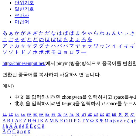
단위기호
일반기호
로마자
아랍어
あ
ぁ
か
が
さ
ざ
た
だ
な
は
ば
ぱ
ま
や
ゃ
ら
わ
ゎ
ん
い
ぃ
き
こ
ご
そ
ぞ
と
ど
の
ほ
ぼ
ぽ
も
よ
ょ
ろ
を
ア
ァ
カ
サ
ザ
タ
ダ
ナ
ハ
バ
パ
マ
ヤ
ャ
ラ
ワ
ヮ
ン
イ
ィ
キ
ギ
ソ
ゾ
ト
ド
ノ
ホ
ボ
ポ
モ
ヨ
ョ
ロ
ヲ
―
http://chineseinput.net/
에서 pinyin(병음)방식으로 중국어를 변환
변환된 중국어를 복사하여 사용하시면 됩니다.
예시)
中文 을 입력하시려면
zhongwen
을 입력하시고 space를
北京 을 입력하시려면
beijing
을 입력하시고 space를 누르
ㅥ
ㅦ
ㅧ
ㅨ
ㅩ
ㅪ
ㅫ
ㅬ
ㅭ
ㅮ
ㅯ
ㅰ
ㅱ
ㅲ
ㅳ
ㅴ
ㅵ
ㅶ
ㅷ
ㅸ
ㅹ
ㅺ
Α
Β
Γ
Δ
Ε
Ζ
Η
Θ
Ι
Κ
Λ
Μ
Ν
Ξ
Ο
Π
Ρ
Σ
Τ
Υ
Φ
Χ
Ψ
Ω
α
β
γ
δ
ε
ζ
η
á
à
Á
À
é
è
É
È
ç
Ç
ê
Ä
Ö
Ü
ä
ö
ü
ß