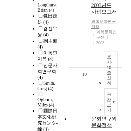
Longhurst,
2003년도
Brian
(4)
사업보고서
鎌田茂
과학문화연구
雄
(4)
센터
겸전무
과학문화연
웅
(4)
구센터
副主编
2003
(4)
이동연
복
지음
(4)
사/
인문사
대
회연구회
출
10
(4)
신
Smith,
청
Greg
(4)
목
Ogborn,
차
Miles
(4)
보
기
國際日
本文化硏
문화연구와
究センタ-
문화정책
編
(4)