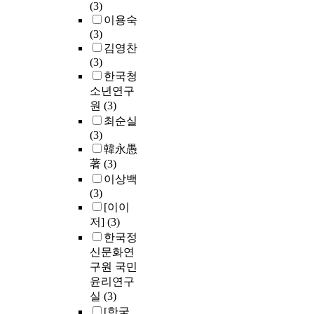
(3)
이용숙
(3)
김영찬
(3)
한국청
소년연구
원
(3)
최순실
(3)
韓永愚
著
(3)
이상백
(3)
[이이
저]
(3)
한국정
신문화연
구원 국민
윤리연구
실
(3)
[한국