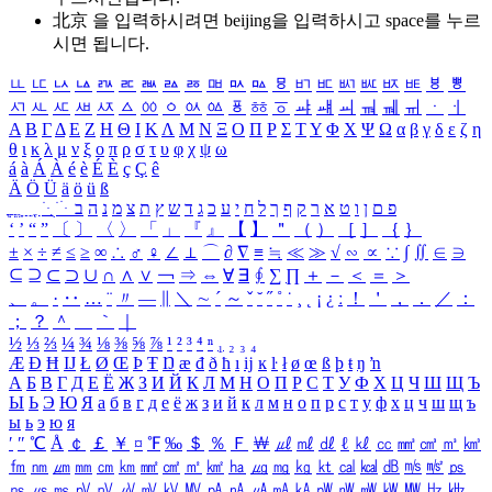
北京 을 입력하시려면
beijing
을 입력하시고 space를 누르
시면 됩니다.
ㅥ
ㅦ
ㅧ
ㅨ
ㅩ
ㅪ
ㅫ
ㅬ
ㅭ
ㅮ
ㅯ
ㅰ
ㅱ
ㅲ
ㅳ
ㅴ
ㅵ
ㅶ
ㅷ
ㅸ
ㅹ
ㅺ
ㅻ
ㅼ
ㅽ
ㅾ
ㅿ
ㆀ
ㆁ
ㆂ
ㆃ
ㆄ
ㆅ
ㆆ
ㆇ
ㆈ
ㆉ
ㆊ
ㆋ
ㆌ
ㆍ
ㆎ
Α
Β
Γ
Δ
Ε
Ζ
Η
Θ
Ι
Κ
Λ
Μ
Ν
Ξ
Ο
Π
Ρ
Σ
Τ
Υ
Φ
Χ
Ψ
Ω
α
β
γ
δ
ε
ζ
η
θ
ι
κ
λ
μ
ν
ξ
ο
π
ρ
σ
τ
υ
φ
χ
ψ
ω
á
à
Á
À
é
è
É
È
ç
Ç
ê
Ä
Ö
Ü
ä
ö
ü
ß
ְ
ֳ
ֲ
ֱ
ָ
ַ
ֵ
ֶ
ִ
ֹ
ּ
ֻ
ׂ
ׁ
ּ
ב
ה
נ
מ
צ
ת
ץ
ש
ד
ג
כ
ע
י
ח
ל
ך
ף
ק
ר
א
ט
ו
ן
ם
פ
‘
’
“
”
〔
〕
〈
〉
「
」
『
』
【
】
＂
（
）
［
］
｛
｝
±
×
÷
≠
≤
≥
∞
∴
♂
♀
∠
⊥
⌒
∂
∇
≡
≒
≪
≫
√
∽
∝
∵
∫
∬
∈
∋
⊆
⊇
⊂
⊃
∪
∩
∧
∨
￢
⇒
⇔
∀
∃
∮
∑
∏
＋
－
＜
＝
＞
、
。
·
‥
…
¨
〃
―
∥
＼
∼
´
～
ˇ
˘
˝
˚
˙
¸
˛
¡
¿
ː
！
＇
，
．
／
：
；
？
＾
＿
｀
｜
½
⅓
⅔
¼
¾
⅛
⅜
⅝
⅞
¹
²
³
⁴
ⁿ
₁
₂
₃
₄
Æ
Ð
Ħ
Ĳ
Ł
Ø
Œ
Þ
Ŧ
Ŋ
æ
đ
ð
ħ
ı
ĳ
ĸ
ŀ
ł
ø
œ
ß
þ
ŧ
ŋ
ŉ
А
Б
В
Г
Д
Е
Ё
Ж
З
И
Й
К
Л
М
Н
О
П
Р
С
Т
У
Ф
Х
Ц
Ч
Ш
Щ
Ъ
Ы
Ь
Э
Ю
Я
а
б
в
г
д
е
ё
ж
з
и
й
к
л
м
н
о
п
р
с
т
у
ф
х
ц
ч
ш
щ
ъ
ы
ь
э
ю
я
′
″
℃
Å
￠
￡
￥
¤
℉
‰
＄
％
Ｆ
￦
㎕
㎖
㎗
ℓ
㎘
㏄
㎣
㎤
㎥
㎦
㎙
㎚
㎛
㎜
㎝
㎞
㎟
㎠
㎡
㎢
㏊
㎍
㎎
㎏
㏏
㎈
㎉
㏈
㎧
㎨
㎰
㎱
㎲
㎳
㎴
㎵
㎶
㎷
㎸
㎹
㎀
㎁
㎂
㎃
㎄
㎺
㎻
㎽
㎾
㎿
㎐
㎑