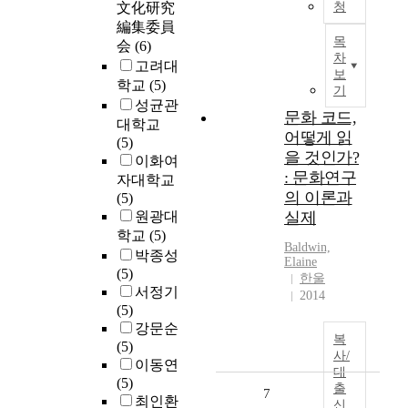
文化研究
청
編集委員
목
会
(6)
차
고려대
보
학교
(5)
기
성균관
문화 코드,
대학교
어떻게 읽
(5)
을 것인가?
이화여
: 문화연구
자대학교
의 이론과
(5)
원광대
실제
학교
(5)
Baldwin,
박종성
Elaine
(5)
한울
서정기
2014
(5)
강문순
복
(5)
사/
이동연
대
(5)
출
7
최인환
신