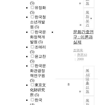
(5)
청
유정화
(5)
목
차
한국청
보
소년개발
기
원
(5)
문화간호연
한국문
구 : 이론과
화정책개
발원
(5)
실제
조애리
조명옥
(5)
현문사
윤교찬
2000
(5)
한국문
화관광정
복
사/
책연구원
대
(5)
출
8
東京文
신
化財硏究
청
所
(5)
한국
목
(4)
차