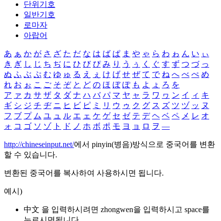
단위기호
일반기호
로마자
아랍어
あ
ぁ
か
が
さ
ざ
た
だ
な
は
ば
ぱ
ま
や
ゃ
ら
わ
ゎ
ん
い
ぃ
き
ぎ
し
じ
ち
ぢ
に
ひ
び
ぴ
み
り
う
ぅ
く
ぐ
す
ず
つ
づ
っ
ぬ
ふ
ぶ
ぷ
む
ゆ
ゅ
る
え
ぇ
け
げ
せ
ぜ
て
で
ね
へ
べ
ぺ
め
れ
お
ぉ
こ
ご
そ
ぞ
と
ど
の
ほ
ぼ
ぽ
も
よ
ょ
ろ
を
ア
ァ
カ
サ
ザ
タ
ダ
ナ
ハ
バ
パ
マ
ヤ
ャ
ラ
ワ
ヮ
ン
イ
ィ
キ
ギ
シ
ジ
チ
ヂ
ニ
ヒ
ビ
ピ
ミ
リ
ウ
ゥ
ク
グ
ス
ズ
ツ
ヅ
ッ
ヌ
フ
ブ
プ
ム
ユ
ュ
ル
エ
ェ
ケ
ゲ
セ
ゼ
テ
デ
ヘ
ベ
ペ
メ
レ
オ
ォ
コ
ゴ
ソ
ゾ
ト
ド
ノ
ホ
ボ
ポ
モ
ヨ
ョ
ロ
ヲ
―
http://chineseinput.net/
에서 pinyin(병음)방식으로 중국어를 변환
할 수 있습니다.
변환된 중국어를 복사하여 사용하시면 됩니다.
예시)
中文 을 입력하시려면
zhongwen
을 입력하시고 space를
누르시면됩니다.