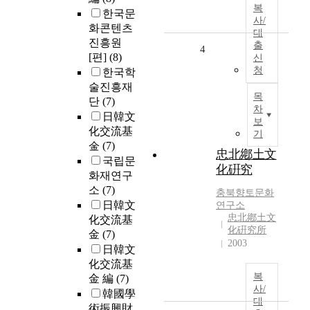
복
한국문
사/
화콘텐츠
대
진흥원
출
4
[편]
(8)
신
청
한국학
술진흥재
목
단
(7)
차
日韓文
보
化交流基
기
金
(7)
忠北鄕土文
국립문
化硏究
화재연구
소
(7)
충북향토문화
日韓文
연구소
忠北鄕土文
化交流基
化硏究所
金
(7)
2003
日韓文
化交流基
복
金 編
(7)
사/
韓國學
대
術振興財