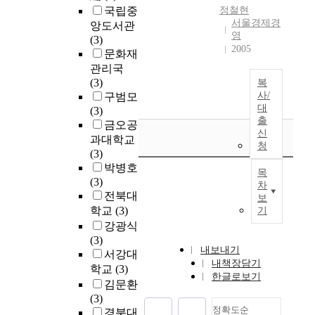
국립중
정철현
서울경제경
앙도서관
영
(3)
2005
문화재
관리국
(3)
복
사/
구범모
대
(3)
출
금오공
신
과대학교
청
(3)
박병호
목
(3)
차
전북대
보
학교
(3)
기
강광식
(3)
내보내기
서강대
내책장담기
학교
(3)
한글로보기
김문환
(3)
정확도순
경북대