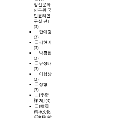
정신문화
연구원 국
민윤리연
구실 편]
(3)
한애경
(3)
김현미
(3)
박광현
(3)
유성태
(3)
이형상
(3)
정형
(3)
[李衡
祥 저]
(3)
[韓國
精神文化
硏究院]哲