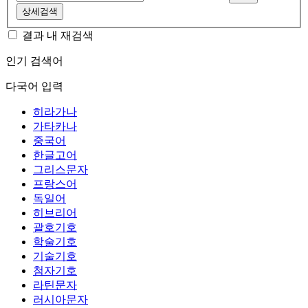
상세검색
결과 내 재검색
인기 검색어
다국어 입력
히라가나
가타카나
중국어
한글고어
그리스문자
프랑스어
독일어
히브리어
괄호기호
학술기호
기술기호
첨자기호
라틴문자
러시아문자