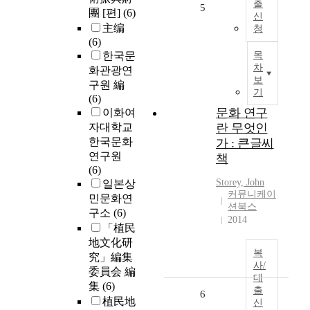
출
5
團 [편]
(6)
신
主编
청
(6)
한국문
목
차
화관광연
보
구원 編
기
(6)
문화 연구
이화여
자대학교
란 무엇인
한국문화
가 : 큰글씨
연구원
책
(6)
Storey, John
일본상
커뮤니케이
민문화연
션북스
구소
(6)
2014
「植民
地文化研
복
究」編集
사/
委員会 編
대
集
(6)
출
6
植民地
신