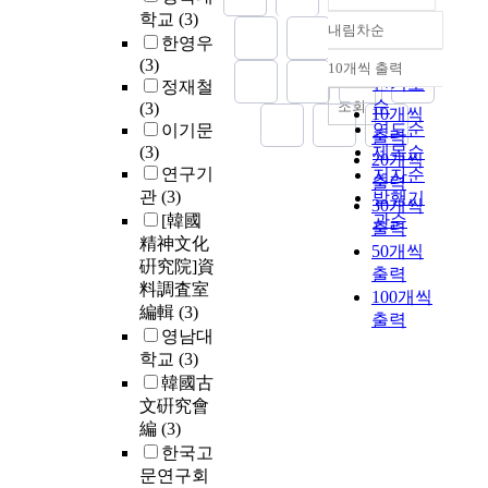
학교
(3)
내림차순
정확도
한영우
순
(3)
10개씩 출력
내림차순
인기도
정재철
순
조회
(3)
10개씩
연도순
이기문
출력
(3)
제목순
20개씩
연구기
저자순
출력
관
(3)
발행기
30개씩
[韓國
관순
출력
精神文化
50개씩
硏究院]資
출력
料調査室
100개씩
編輯
(3)
출력
영남대
학교
(3)
韓國古
文硏究會
編
(3)
한국고
문연구회