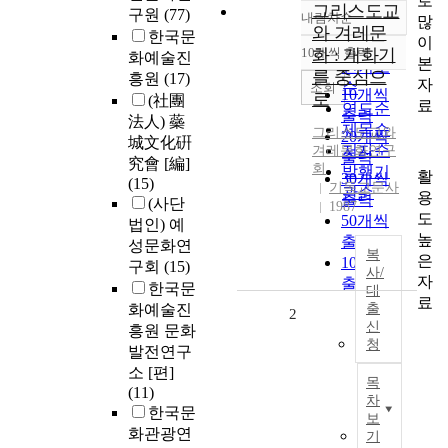
로
그리스도교
구원
(77)
내림차순
많
정확도
와 겨레문
한국문
이
순
10개씩 출력
화 : 개화기
화예술진
내림차순
본
인기도
를 중심으
흥원
(17)
자
순
조회
10개씩
로
(社團
료
연도순
출력
法人) 蘂
제목순
그리스도교와
20개씩
城文化硏
저자순
겨레문화연구
출력
究會 [編]
회
발행기
활
30개씩
(15)
기독교문사
관순
용
출력
(사단
1987
도
50개씩
법인) 예
높
출력
성문화연
복
은
100개씩
구회
(15)
사/
자
출력
한국문
대
료
화예술진
출
2
신
흥원 문화
청
발전연구
소 [편]
목
(11)
차
한국문
보
화관광연
기