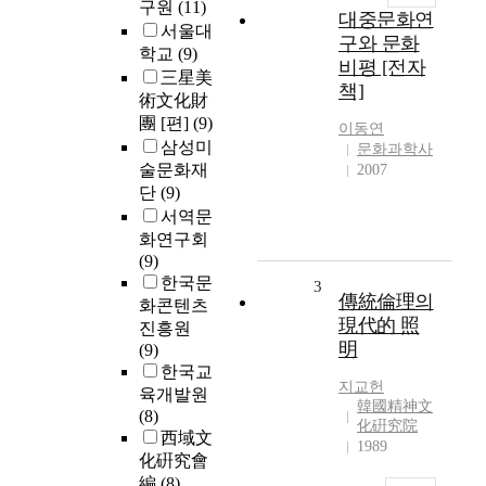
구원
(11)
대중문화연
서울대
구와 문화
학교
(9)
비평 [전자
三星美
책]
術文化財
團 [편]
(9)
이동연
삼성미
문화과학사
술문화재
2007
단
(9)
서역문
화연구회
(9)
한국문
3
傳統倫理의
화콘텐츠
現代的 照
진흥원
明
(9)
한국교
지교헌
육개발원
韓國精神文
(8)
化硏究院
西域文
1989
化硏究會
編
(8)