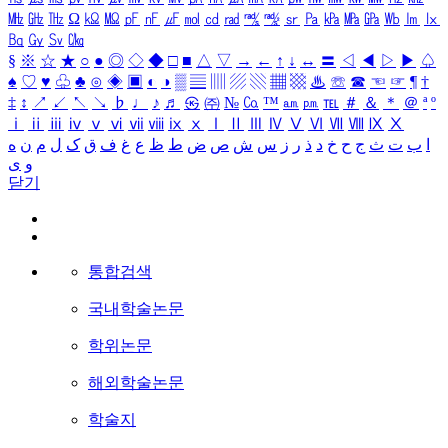
㎒
㎓
㎔
Ω
㏀
㏁
㎊
㎋
㎌
㏖
㏅
㎭
㎮
㎯
㏛
㎩
㎪
㎫
㎬
㏝
㏐
㏓
㏃
㏉
㏜
㏆
§
※
☆
★
○
●
◎
◇
◆
□
■
△
▽
→
←
↑
↓
↔
〓
◁
◀
▷
▶
♤
♠
♡
♥
♧
♣
⊙
◈
▣
◐
◑
▒
▤
▥
▨
▧
▦
▩
♨
☏
☎
☜
☞
¶
†
‡
↕
↗
↙
↖
↘
♭
♩
♪
♬
㉿
㈜
№
㏇
™
㏂
㏘
℡
＃
＆
＊
＠
ª
º
ⅰ
ⅱ
ⅲ
ⅳ
ⅴ
ⅵ
ⅶ
ⅷ
ⅸ
ⅹ
Ⅰ
Ⅱ
Ⅲ
Ⅳ
Ⅴ
Ⅵ
Ⅶ
Ⅷ
Ⅸ
Ⅹ
ا
ب
ت
ث
ج
ح
خ
د
ذ
ر
ز
س
ش
ص
ض
ط
ظ
ع
غ
ف
ق
ک
ل
م
ن
ه
و
ی
닫기
통합검색
국내학술논문
학위논문
해외학술논문
학술지