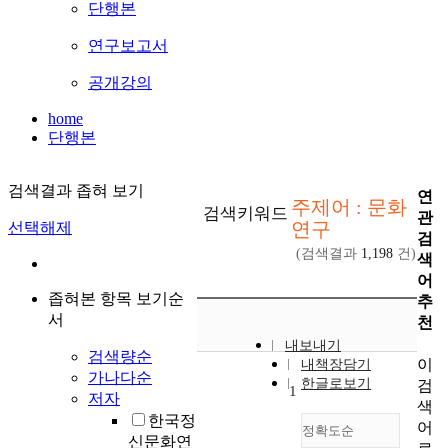
단행본
연구보고서
공개강의
home
단행본
검색결과 좁혀 보기
연
주제어 : 문화
검색키워드
관
연구
선택해제
검
(검색결과
1,198
건)
색
어
좁혀본 항목 보기순
추
서
천
내보내기
검색량순
이
내책장담기
가나다순
한글로보기
검
1
저자
색
한국정
어
정확도순
신문화연