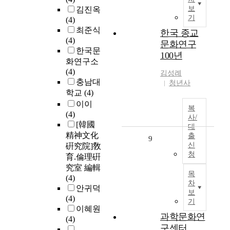
보
김진옥
기
(4)
최준식
한국 종교
(4)
문화연구
한국문
100년
화연구소
(4)
김성례
충남대
청년사
학교
(4)
이이
복
(4)
사/
[韓國
대
精神文化
출
9
신
硏究院]敎
청
育.倫理硏
究室 編輯
목
(4)
차
안귀덕
보
(4)
기
이혜원
과학문화연
(4)
구센터