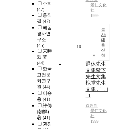
주희
景仁文化
(47)
社
홍직
1999
필
(47)
해동
복
경사연
사/
구소
대
(45)
출
10
신
宋時
청
烈 著
(44)
退休先生
한국
文集紫下
고전문
先生文集
화연구
槐堂先生
원
(44)
文集 . 1 . 1
이승
. 1
용
(41)
許傳
강헌지
景仁文化
(朝鮮)
社
著
(41)
1999
권진