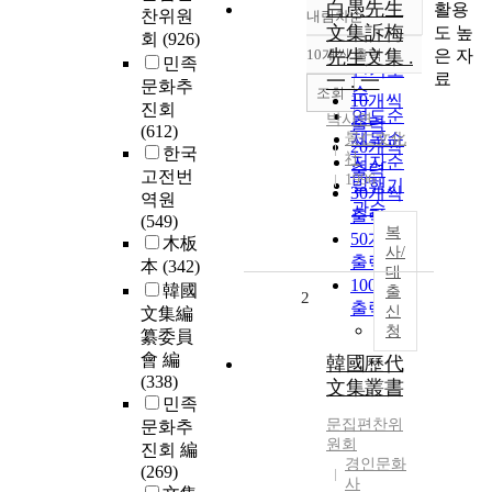
白愚先生
활용
찬위원
내림차순
정확도
文集訴梅
도 높
회
(926)
순
은 자
10개씩 출력
先生文集 .
내림차순
민족
인기도
료
一 . 一
문화추
순
조회
10개씩
진회
연도순
박시연
출력
(612)
제목순
景仁文化
20개씩
한국
社
저자순
출력
고전번
1996
발행기
30개씩
역원
관순
출력
(549)
복
50개씩
木板
사/
출력
本
(342)
대
100개씩
韓國
출
2
출력
신
文集編
청
纂委員
會 編
韓國歷代
(338)
文集叢書
민족
문집편찬위
문화추
원회
진회 編
경인문화
(269)
사