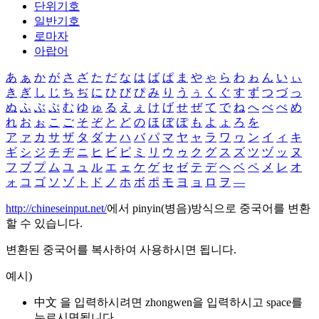
단위기호
일반기호
로마자
아랍어
あ
ぁ
か
が
さ
ざ
た
だ
な
は
ば
ぱ
ま
や
ゃ
ら
わ
ゎ
ん
い
ぃ
き
ぎ
し
じ
ち
ぢ
に
ひ
び
ぴ
み
り
う
ぅ
く
ぐ
す
ず
つ
づ
っ
ぬ
ふ
ぶ
ぷ
む
ゆ
ゅ
る
え
ぇ
け
げ
せ
ぜ
て
で
ね
へ
べ
ぺ
め
れ
お
ぉ
こ
ご
そ
ぞ
と
ど
の
ほ
ぼ
ぽ
も
よ
ょ
ろ
を
ア
ァ
カ
サ
ザ
タ
ダ
ナ
ハ
バ
パ
マ
ヤ
ャ
ラ
ワ
ヮ
ン
イ
ィ
キ
ギ
シ
ジ
チ
ヂ
ニ
ヒ
ビ
ピ
ミ
リ
ウ
ゥ
ク
グ
ス
ズ
ツ
ヅ
ッ
ヌ
フ
ブ
プ
ム
ユ
ュ
ル
エ
ェ
ケ
ゲ
セ
ゼ
テ
デ
ヘ
ベ
ペ
メ
レ
オ
ォ
コ
ゴ
ソ
ゾ
ト
ド
ノ
ホ
ボ
ポ
モ
ヨ
ョ
ロ
ヲ
―
http://chineseinput.net/
에서 pinyin(병음)방식으로 중국어를 변환
할 수 있습니다.
변환된 중국어를 복사하여 사용하시면 됩니다.
예시)
中文 을 입력하시려면
zhongwen
을 입력하시고 space를
누르시면됩니다.