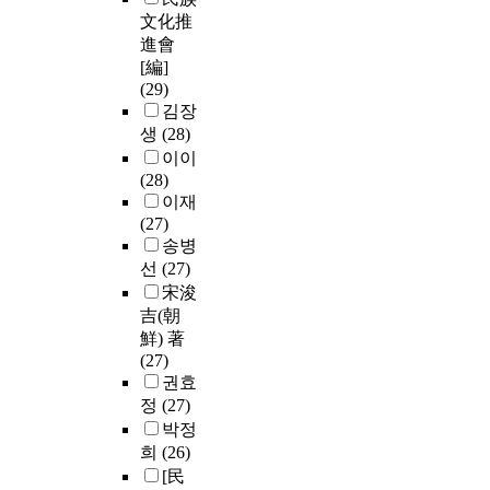
文化推
進會
[編]
(29)
김장
생
(28)
이이
(28)
이재
(27)
송병
선
(27)
宋浚
吉(朝
鮮) 著
(27)
권효
정
(27)
박정
희
(26)
[民