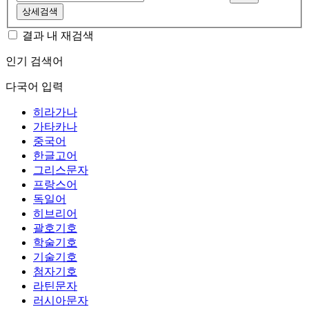
상세검색
결과 내 재검색
인기 검색어
다국어 입력
히라가나
가타카나
중국어
한글고어
그리스문자
프랑스어
독일어
히브리어
괄호기호
학술기호
기술기호
첨자기호
라틴문자
러시아문자