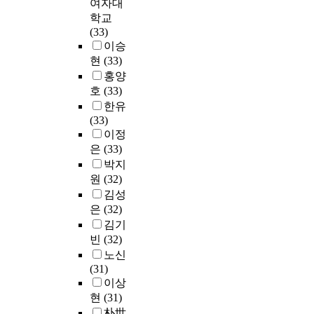
여자대
학교
(33)
이승
현
(33)
홍양
호
(33)
한유
(33)
이정
은
(33)
박지
원
(32)
김성
은
(32)
김기
빈
(32)
노신
(31)
이상
현
(31)
朴世