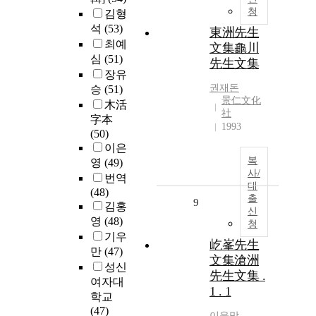
청
김형
석
(53)
東洲先生
최예
文集龜川
심
(51)
先生文集
장유
권재돈
승
(51)
景仁文化
木活
社
字本
1993
(50)
이은
복
영
(49)
사/
번역
대
(48)
출
9
김홍
신
영
(48)
청
기우
屹峯先生
만
(47)
文集滄洲
성신
先生文集 .
여자대
1 . 1
학교
(47)
이윤망