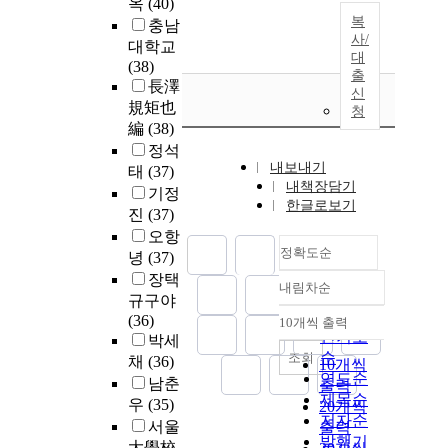
옥
(40)
복
충남
사/
대학교
대
(38)
출
長澤
신
規矩也
청
編
(38)
정석
내보내기
태
(37)
내책장담기
기정
한글로보기
진
(37)
오항
정확도순
녕
(37)
장택
내림차순
정확도
규구야
순
(36)
10개씩 출력
내림차순
인기도
박세
순
조회
채
(36)
10개씩
연도순
남춘
출력
제목순
우
(35)
20개씩
저자순
서울
출력
발행기
大學校