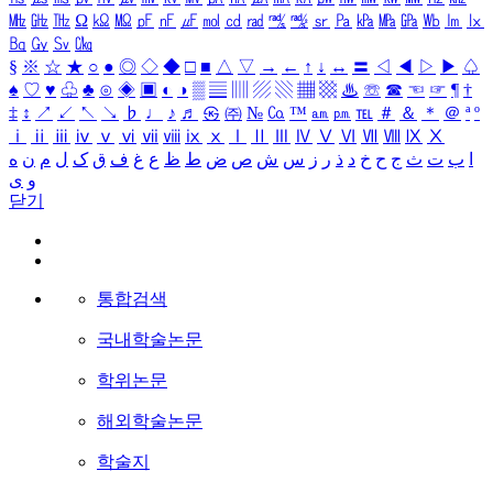
㎒
㎓
㎔
Ω
㏀
㏁
㎊
㎋
㎌
㏖
㏅
㎭
㎮
㎯
㏛
㎩
㎪
㎫
㎬
㏝
㏐
㏓
㏃
㏉
㏜
㏆
§
※
☆
★
○
●
◎
◇
◆
□
■
△
▽
→
←
↑
↓
↔
〓
◁
◀
▷
▶
♤
♠
♡
♥
♧
♣
⊙
◈
▣
◐
◑
▒
▤
▥
▨
▧
▦
▩
♨
☏
☎
☜
☞
¶
†
‡
↕
↗
↙
↖
↘
♭
♩
♪
♬
㉿
㈜
№
㏇
™
㏂
㏘
℡
＃
＆
＊
＠
ª
º
ⅰ
ⅱ
ⅲ
ⅳ
ⅴ
ⅵ
ⅶ
ⅷ
ⅸ
ⅹ
Ⅰ
Ⅱ
Ⅲ
Ⅳ
Ⅴ
Ⅵ
Ⅶ
Ⅷ
Ⅸ
Ⅹ
ا
ب
ت
ث
ج
ح
خ
د
ذ
ر
ز
س
ش
ص
ض
ط
ظ
ع
غ
ف
ق
ک
ل
م
ن
ه
و
ی
닫기
통합검색
국내학술논문
학위논문
해외학술논문
학술지