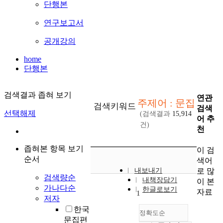
단행본
연구보고서
공개강의
home
단행본
검색결과 좁혀 보기
연관
주제어 : 문집
검색키워드
검색
선택해제
(검색결과
15,914
어 추
건)
천
좁혀본 항목 보기
이 검
순서
색어
로 많
내보내기
검색량순
내책장담기
이 본
가나다순
한글로보기
자료
1
저자
한국
정확도순
문집편