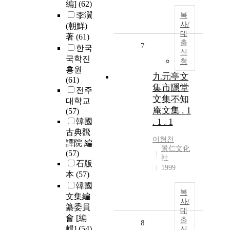
編]
(62)
李瀷
복
사/
(朝鮮)
대
著
(61)
출
7
한국
신
국학진
청
흥원
九元亭文
(61)
集市隱堂
전주
文集不知
대학교
庵文集 . 1
(57)
. 1 . 1
韓國
古典飜
이형천
譯院 編
景仁文化
(57)
社
石版
1999
本
(57)
韓國
복
文集編
사/
纂委員
대
會 [編
출
8
輯]
(54)
신