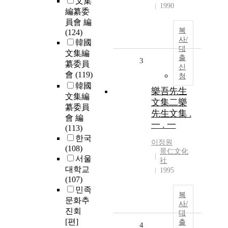
文集
1990
編纂委
員會 編
복
(124)
사/
韓國
대
文集編
출
3
纂委員
신
會
(119)
청
韓國
樂吾先生
文集編
文集二樂
纂委員
先生文集 .
會 編
一 . 一
(113)
한국
이정원
(108)
景仁文化
서울
社
대학교
1995
(107)
민족
복
문화추
사/
진회
대
[편]
출
4