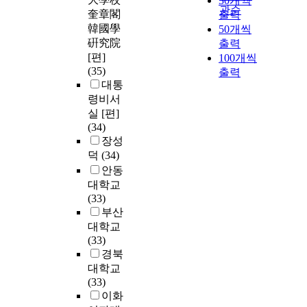
30개씩
관순
奎章閣
출력
韓國學
50개씩
硏究院
출력
[편]
100개씩
(35)
출력
대통
령비서
실 [편]
(34)
장성
덕
(34)
안동
대학교
(33)
부산
대학교
(33)
경북
대학교
(33)
이화