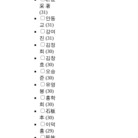
采 著
(31)
안동
교
(31)
강여
진
(31)
김정
희
(30)
김창
효
(30)
오승
준
(30)
유영
봉
(30)
홍학
희
(30)
石板
本
(30)
이덕
홍
(29)
民族