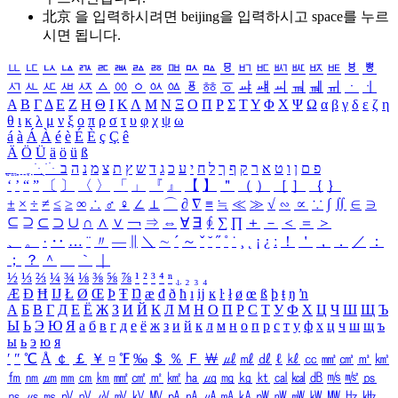
北京 을 입력하시려면
beijing
을 입력하시고 space를 누르
시면 됩니다.
ㅥ
ㅦ
ㅧ
ㅨ
ㅩ
ㅪ
ㅫ
ㅬ
ㅭ
ㅮ
ㅯ
ㅰ
ㅱ
ㅲ
ㅳ
ㅴ
ㅵ
ㅶ
ㅷ
ㅸ
ㅹ
ㅺ
ㅻ
ㅼ
ㅽ
ㅾ
ㅿ
ㆀ
ㆁ
ㆂ
ㆃ
ㆄ
ㆅ
ㆆ
ㆇ
ㆈ
ㆉ
ㆊ
ㆋ
ㆌ
ㆍ
ㆎ
Α
Β
Γ
Δ
Ε
Ζ
Η
Θ
Ι
Κ
Λ
Μ
Ν
Ξ
Ο
Π
Ρ
Σ
Τ
Υ
Φ
Χ
Ψ
Ω
α
β
γ
δ
ε
ζ
η
θ
ι
κ
λ
μ
ν
ξ
ο
π
ρ
σ
τ
υ
φ
χ
ψ
ω
á
à
Á
À
é
è
É
È
ç
Ç
ê
Ä
Ö
Ü
ä
ö
ü
ß
ְ
ֳ
ֲ
ֱ
ָ
ַ
ֵ
ֶ
ִ
ֹ
ּ
ֻ
ׂ
ׁ
ּ
ב
ה
נ
מ
צ
ת
ץ
ש
ד
ג
כ
ע
י
ח
ל
ך
ף
ק
ר
א
ט
ו
ן
ם
פ
‘
’
“
”
〔
〕
〈
〉
「
」
『
』
【
】
＂
（
）
［
］
｛
｝
±
×
÷
≠
≤
≥
∞
∴
♂
♀
∠
⊥
⌒
∂
∇
≡
≒
≪
≫
√
∽
∝
∵
∫
∬
∈
∋
⊆
⊇
⊂
⊃
∪
∩
∧
∨
￢
⇒
⇔
∀
∃
∮
∑
∏
＋
－
＜
＝
＞
、
。
·
‥
…
¨
〃
―
∥
＼
∼
´
～
ˇ
˘
˝
˚
˙
¸
˛
¡
¿
ː
！
＇
，
．
／
：
；
？
＾
＿
｀
｜
½
⅓
⅔
¼
¾
⅛
⅜
⅝
⅞
¹
²
³
⁴
ⁿ
₁
₂
₃
₄
Æ
Ð
Ħ
Ĳ
Ł
Ø
Œ
Þ
Ŧ
Ŋ
æ
đ
ð
ħ
ı
ĳ
ĸ
ŀ
ł
ø
œ
ß
þ
ŧ
ŋ
ŉ
А
Б
В
Г
Д
Е
Ё
Ж
З
И
Й
К
Л
М
Н
О
П
Р
С
Т
У
Ф
Х
Ц
Ч
Ш
Щ
Ъ
Ы
Ь
Э
Ю
Я
а
б
в
г
д
е
ё
ж
з
и
й
к
л
м
н
о
п
р
с
т
у
ф
х
ц
ч
ш
щ
ъ
ы
ь
э
ю
я
′
″
℃
Å
￠
￡
￥
¤
℉
‰
＄
％
Ｆ
￦
㎕
㎖
㎗
ℓ
㎘
㏄
㎣
㎤
㎥
㎦
㎙
㎚
㎛
㎜
㎝
㎞
㎟
㎠
㎡
㎢
㏊
㎍
㎎
㎏
㏏
㎈
㎉
㏈
㎧
㎨
㎰
㎱
㎲
㎳
㎴
㎵
㎶
㎷
㎸
㎹
㎀
㎁
㎂
㎃
㎄
㎺
㎻
㎽
㎾
㎿
㎐
㎑