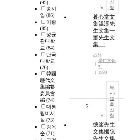
(95)
신
청
송시
열
(86)
養心堂文
이황
集溫溪先
(85)
生文集一
성균
齋先生文
관대학
集 . 1
교
(84)
단국
조성
대학교
景仁文化
社
(76)
1993
韓國
歷代文
集編纂
복
委員會
사/
대
編
(74)
출
5
대통
신
령비서
청
실
(73)
德峯先生
강옥
文集懶隱
순
(71)
先生文集 .