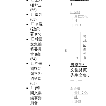
고려
1
대학교
(66)
이진택
퇴계
景仁文化
(65)
社
李滉
1993
(朝鮮)
著
(65)
복
韓國
사/
文集編
대
纂委員
출
6
신
會 [編]
청
(64)
한국
愚堂先生
역대문
文集艮庵
집편찬
先生文集 .
위원회
一 . 一
(63)
[韓
최순철
國文集
景仁文化
社
編簒委
1995
員會