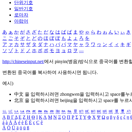
단위기호
일반기호
로마자
아랍어
あ
ぁ
か
が
さ
ざ
た
だ
な
は
ば
ぱ
ま
や
ゃ
ら
わ
ゎ
ん
い
ぃ
き
こ
ご
そ
ぞ
と
ど
の
ほ
ぼ
ぽ
も
よ
ょ
ろ
を
ア
ァ
カ
サ
ザ
タ
ダ
ナ
ハ
バ
パ
マ
ヤ
ャ
ラ
ワ
ヮ
ン
イ
ィ
キ
ギ
ソ
ゾ
ト
ド
ノ
ホ
ボ
ポ
モ
ヨ
ョ
ロ
ヲ
―
http://chineseinput.net/
에서 pinyin(병음)방식으로 중국어를 변환
변환된 중국어를 복사하여 사용하시면 됩니다.
예시)
中文 을 입력하시려면
zhongwen
을 입력하시고 space를
北京 을 입력하시려면
beijing
을 입력하시고 space를 누르
ㅥ
ㅦ
ㅧ
ㅨ
ㅩ
ㅪ
ㅫ
ㅬ
ㅭ
ㅮ
ㅯ
ㅰ
ㅱ
ㅲ
ㅳ
ㅴ
ㅵ
ㅶ
ㅷ
ㅸ
ㅹ
ㅺ
Α
Β
Γ
Δ
Ε
Ζ
Η
Θ
Ι
Κ
Λ
Μ
Ν
Ξ
Ο
Π
Ρ
Σ
Τ
Υ
Φ
Χ
Ψ
Ω
α
β
γ
δ
ε
ζ
η
á
à
Á
À
é
è
É
È
ç
Ç
ê
Ä
Ö
Ü
ä
ö
ü
ß