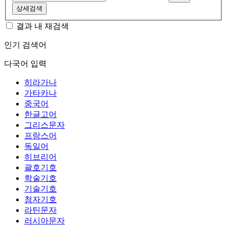
상세검색
결과 내 재검색
인기 검색어
다국어 입력
히라가나
가타카나
중국어
한글고어
그리스문자
프랑스어
독일어
히브리어
괄호기호
학술기호
기술기호
첨자기호
라틴문자
러시아문자