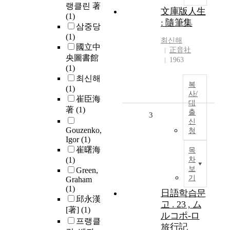
랭클린 著
文庫版人生
(1)
: 隨筆集
삼중당
(1)
최신해
國立中
正音社
央圖書館
1963
(1)
최신해
복
(1)
사/
崔臣海
대
著
(1)
출
3
신
Gouzenko,
청
Igor
(1)
崔曙海
목
(1)
차
보
Green,
기
Graham
(1)
日語학습문
邱永漢
고 . 23 , ム
[著]
(1)
ルコポ-ロ
프랭클
旅行記