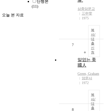
庫.
단행본
(11)
삼중당문고
三中堂
오늘 본 자료
1975
복
사/
대
출
7
신
청
말없는 美
國人
Green, Graham
양문사
1972
복
사/
대
출
8