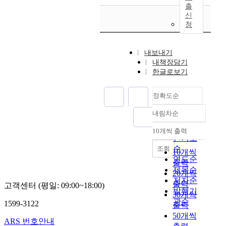
출
신
청
내보내기
내책장담기
한글로보기
정확도순
내림차순
정확도
순
10개씩 출력
내림차순
인기도
순
조회
10개씩
연도순
출력
제목순
20개씩
저자순
출력
고객센터 (평일: 09:00~18:00)
발행기
30개씩
관순
1599-3122
출력
50개씩
ARS 번호안내