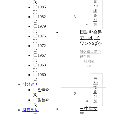
(3)
복
사/
1985
대
(1)
출
1982
5
신
(1)
청
1979
(1)
日語학습문
1975
고 . 44 , イ
(1)
ワンのばか
1972
(1)
일어학습문고
1967
편찬회
(1)
다락원
1963
1988
(1)
1960
복
(1)
사/
작성언어
대
한국어
출
6
(6)
신
일본어
청
(5)
三中堂文
자료형태