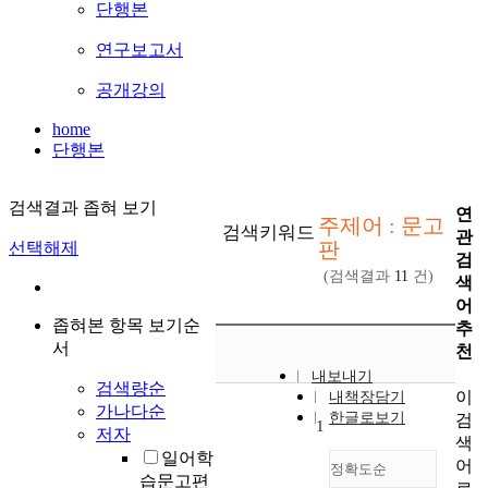
단행본
연구보고서
공개강의
home
단행본
검색결과 좁혀 보기
연
주제어 : 문고
검색키워드
관
판
선택해제
검
(검색결과
11
건)
색
어
좁혀본 항목 보기순
추
서
천
내보내기
검색량순
이
내책장담기
가나다순
한글로보기
검
1
저자
색
일어학
어
정확도순
습문고편