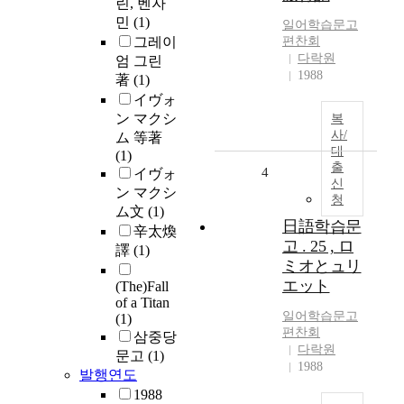
린, 벤자
민
(1)
일어학습문고
그레이
편찬회
다락원
엄 그린
1988
著
(1)
イヴォ
ン マクシ
복
사/
ム 等著
대
(1)
출
4
イヴォ
신
ン マクシ
청
ム文
(1)
日語학습문
辛太煥
고 . 25 , ロ
譯
(1)
ミオとュリ
エット
(The)Fall
of a Titan
일어학습문고
(1)
편찬회
삼중당
다락원
문고
(1)
1988
발행연도
1988