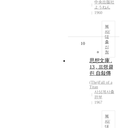
中央出版社
ようねん
1960
복
사/
대
출
10
신
청
思想文庫 .
13 , 프랭클
린 自敍傳
(The)Fall of a
Titan
사상계사출
판부
1967
복
사/
대