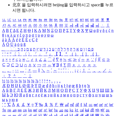
北京 을 입력하시려면
beijing
을 입력하시고 space를 누르
시면 됩니다.
ㅥ
ㅦ
ㅧ
ㅨ
ㅩ
ㅪ
ㅫ
ㅬ
ㅭ
ㅮ
ㅯ
ㅰ
ㅱ
ㅲ
ㅳ
ㅴ
ㅵ
ㅶ
ㅷ
ㅸ
ㅹ
ㅺ
ㅻ
ㅼ
ㅽ
ㅾ
ㅿ
ㆀ
ㆁ
ㆂ
ㆃ
ㆄ
ㆅ
ㆆ
ㆇ
ㆈ
ㆉ
ㆊ
ㆋ
ㆌ
ㆍ
ㆎ
Α
Β
Γ
Δ
Ε
Ζ
Η
Θ
Ι
Κ
Λ
Μ
Ν
Ξ
Ο
Π
Ρ
Σ
Τ
Υ
Φ
Χ
Ψ
Ω
α
β
γ
δ
ε
ζ
η
θ
ι
κ
λ
μ
ν
ξ
ο
π
ρ
σ
τ
υ
φ
χ
ψ
ω
á
à
Á
À
é
è
É
È
ç
Ç
ê
Ä
Ö
Ü
ä
ö
ü
ß
ְ
ֳ
ֲ
ֱ
ָ
ַ
ֵ
ֶ
ִ
ֹ
ּ
ֻ
ׂ
ׁ
ּ
ב
ה
נ
מ
צ
ת
ץ
ש
ד
ג
כ
ע
י
ח
ל
ך
ף
ק
ר
א
ט
ו
ן
ם
פ
‘
’
“
”
〔
〕
〈
〉
「
」
『
』
【
】
＂
（
）
［
］
｛
｝
±
×
÷
≠
≤
≥
∞
∴
♂
♀
∠
⊥
⌒
∂
∇
≡
≒
≪
≫
√
∽
∝
∵
∫
∬
∈
∋
⊆
⊇
⊂
⊃
∪
∩
∧
∨
￢
⇒
⇔
∀
∃
∮
∑
∏
＋
－
＜
＝
＞
、
。
·
‥
…
¨
〃
―
∥
＼
∼
´
～
ˇ
˘
˝
˚
˙
¸
˛
¡
¿
ː
！
＇
，
．
／
：
；
？
＾
＿
｀
｜
½
⅓
⅔
¼
¾
⅛
⅜
⅝
⅞
¹
²
³
⁴
ⁿ
₁
₂
₃
₄
Æ
Ð
Ħ
Ĳ
Ł
Ø
Œ
Þ
Ŧ
Ŋ
æ
đ
ð
ħ
ı
ĳ
ĸ
ŀ
ł
ø
œ
ß
þ
ŧ
ŋ
ŉ
А
Б
В
Г
Д
Е
Ё
Ж
З
И
Й
К
Л
М
Н
О
П
Р
С
Т
У
Ф
Х
Ц
Ч
Ш
Щ
Ъ
Ы
Ь
Э
Ю
Я
а
б
в
г
д
е
ё
ж
з
и
й
к
л
м
н
о
п
р
с
т
у
ф
х
ц
ч
ш
щ
ъ
ы
ь
э
ю
я
′
″
℃
Å
￠
￡
￥
¤
℉
‰
＄
％
Ｆ
￦
㎕
㎖
㎗
ℓ
㎘
㏄
㎣
㎤
㎥
㎦
㎙
㎚
㎛
㎜
㎝
㎞
㎟
㎠
㎡
㎢
㏊
㎍
㎎
㎏
㏏
㎈
㎉
㏈
㎧
㎨
㎰
㎱
㎲
㎳
㎴
㎵
㎶
㎷
㎸
㎹
㎀
㎁
㎂
㎃
㎄
㎺
㎻
㎽
㎾
㎿
㎐
㎑