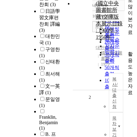
로
(國立中央
찬회
(3)
내림차순
많
정확도
圖書館所
日語學
이
순
10개씩 출력
藏)文庫版
習文庫편
내림차순
본
인기도
本展示目錄
찬회 譯編
자
순
조회
10개씩
: 1900年 -
(3)
료
연도순
출력
대한민
1950年
제목순
20개씩
국
(1)
저자순
대한민국
출력
구영한
발행기
國立中央圖
활
30개씩
(1)
書館
관순
용
출력
신태환
1979
도
50개씩
(1)
높
최서해
출력
복
은
(1)
100개씩
사/
자
文一英
출력
대
료
譯
(1)
출
2
문일영
신
(1)
청
Franklin,
목
Benjamin
차
(1)
보
B. 프
기