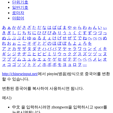
단위기호
일반기호
로마자
아랍어
あ
ぁ
か
が
さ
ざ
た
だ
な
は
ば
ぱ
ま
や
ゃ
ら
わ
ゎ
ん
い
ぃ
き
ぎ
し
じ
ち
ぢ
に
ひ
び
ぴ
み
り
う
ぅ
く
ぐ
す
ず
つ
づ
っ
ぬ
ふ
ぶ
ぷ
む
ゆ
ゅ
る
え
ぇ
け
げ
せ
ぜ
て
で
ね
へ
べ
ぺ
め
れ
お
ぉ
こ
ご
そ
ぞ
と
ど
の
ほ
ぼ
ぽ
も
よ
ょ
ろ
を
ア
ァ
カ
サ
ザ
タ
ダ
ナ
ハ
バ
パ
マ
ヤ
ャ
ラ
ワ
ヮ
ン
イ
ィ
キ
ギ
シ
ジ
チ
ヂ
ニ
ヒ
ビ
ピ
ミ
リ
ウ
ゥ
ク
グ
ス
ズ
ツ
ヅ
ッ
ヌ
フ
ブ
プ
ム
ユ
ュ
ル
エ
ェ
ケ
ゲ
セ
ゼ
テ
デ
ヘ
ベ
ペ
メ
レ
オ
ォ
コ
ゴ
ソ
ゾ
ト
ド
ノ
ホ
ボ
ポ
モ
ヨ
ョ
ロ
ヲ
―
http://chineseinput.net/
에서 pinyin(병음)방식으로 중국어를 변환
할 수 있습니다.
변환된 중국어를 복사하여 사용하시면 됩니다.
예시)
中文 을 입력하시려면
zhongwen
을 입력하시고 space를
누르시면됩니다.