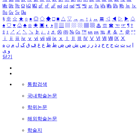
㎒
㎓
㎔
Ω
㏀
㏁
㎊
㎋
㎌
㏖
㏅
㎭
㎮
㎯
㏛
㎩
㎪
㎫
㎬
㏝
㏐
㏓
㏃
㏉
㏜
㏆
§
※
☆
★
○
●
◎
◇
◆
□
■
△
▽
→
←
↑
↓
↔
〓
◁
◀
▷
▶
♤
♠
♡
♥
♧
♣
⊙
◈
▣
◐
◑
▒
▤
▥
▨
▧
▦
▩
♨
☏
☎
☜
☞
¶
†
‡
↕
↗
↙
↖
↘
♭
♩
♪
♬
㉿
㈜
№
㏇
™
㏂
㏘
℡
＃
＆
＊
＠
ª
º
ⅰ
ⅱ
ⅲ
ⅳ
ⅴ
ⅵ
ⅶ
ⅷ
ⅸ
ⅹ
Ⅰ
Ⅱ
Ⅲ
Ⅳ
Ⅴ
Ⅵ
Ⅶ
Ⅷ
Ⅸ
Ⅹ
ا
ب
ت
ث
ج
ح
خ
د
ذ
ر
ز
س
ش
ص
ض
ط
ظ
ع
غ
ف
ق
ک
ل
م
ن
ه
و
ی
닫기
통합검색
국내학술논문
학위논문
해외학술논문
학술지