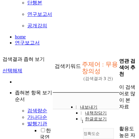
단행본
연구보고서
공개강의
home
연구보고서
검색결과 좁혀 보기
연관 검
주제어 : 무용
검색키워드
색어 추
창의성
선택해제
천
(검색결과
3
건)
이 검색
좁혀본 항목 보기
어로 많
순서
이 본
자료
내보내기
검색량순
내책장담기
가나다순
한글로보기
1
발행기관
활용도
한
정확도순
높은 자
국연