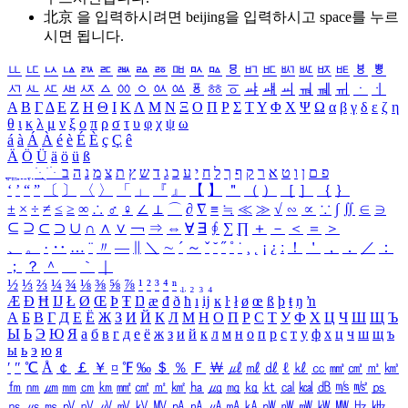
北京 을 입력하시려면
beijing
을 입력하시고 space를 누르
시면 됩니다.
ㅥ
ㅦ
ㅧ
ㅨ
ㅩ
ㅪ
ㅫ
ㅬ
ㅭ
ㅮ
ㅯ
ㅰ
ㅱ
ㅲ
ㅳ
ㅴ
ㅵ
ㅶ
ㅷ
ㅸ
ㅹ
ㅺ
ㅻ
ㅼ
ㅽ
ㅾ
ㅿ
ㆀ
ㆁ
ㆂ
ㆃ
ㆄ
ㆅ
ㆆ
ㆇ
ㆈ
ㆉ
ㆊ
ㆋ
ㆌ
ㆍ
ㆎ
Α
Β
Γ
Δ
Ε
Ζ
Η
Θ
Ι
Κ
Λ
Μ
Ν
Ξ
Ο
Π
Ρ
Σ
Τ
Υ
Φ
Χ
Ψ
Ω
α
β
γ
δ
ε
ζ
η
θ
ι
κ
λ
μ
ν
ξ
ο
π
ρ
σ
τ
υ
φ
χ
ψ
ω
á
à
Á
À
é
è
É
È
ç
Ç
ê
Ä
Ö
Ü
ä
ö
ü
ß
ְ
ֳ
ֲ
ֱ
ָ
ַ
ֵ
ֶ
ִ
ֹ
ּ
ֻ
ׂ
ׁ
ּ
ב
ה
נ
מ
צ
ת
ץ
ש
ד
ג
כ
ע
י
ח
ל
ך
ף
ק
ר
א
ט
ו
ן
ם
פ
‘
’
“
”
〔
〕
〈
〉
「
」
『
』
【
】
＂
（
）
［
］
｛
｝
±
×
÷
≠
≤
≥
∞
∴
♂
♀
∠
⊥
⌒
∂
∇
≡
≒
≪
≫
√
∽
∝
∵
∫
∬
∈
∋
⊆
⊇
⊂
⊃
∪
∩
∧
∨
￢
⇒
⇔
∀
∃
∮
∑
∏
＋
－
＜
＝
＞
、
。
·
‥
…
¨
〃
―
∥
＼
∼
´
～
ˇ
˘
˝
˚
˙
¸
˛
¡
¿
ː
！
＇
，
．
／
：
；
？
＾
＿
｀
｜
½
⅓
⅔
¼
¾
⅛
⅜
⅝
⅞
¹
²
³
⁴
ⁿ
₁
₂
₃
₄
Æ
Ð
Ħ
Ĳ
Ł
Ø
Œ
Þ
Ŧ
Ŋ
æ
đ
ð
ħ
ı
ĳ
ĸ
ŀ
ł
ø
œ
ß
þ
ŧ
ŋ
ŉ
А
Б
В
Г
Д
Е
Ё
Ж
З
И
Й
К
Л
М
Н
О
П
Р
С
Т
У
Ф
Х
Ц
Ч
Ш
Щ
Ъ
Ы
Ь
Э
Ю
Я
а
б
в
г
д
е
ё
ж
з
и
й
к
л
м
н
о
п
р
с
т
у
ф
х
ц
ч
ш
щ
ъ
ы
ь
э
ю
я
′
″
℃
Å
￠
￡
￥
¤
℉
‰
＄
％
Ｆ
￦
㎕
㎖
㎗
ℓ
㎘
㏄
㎣
㎤
㎥
㎦
㎙
㎚
㎛
㎜
㎝
㎞
㎟
㎠
㎡
㎢
㏊
㎍
㎎
㎏
㏏
㎈
㎉
㏈
㎧
㎨
㎰
㎱
㎲
㎳
㎴
㎵
㎶
㎷
㎸
㎹
㎀
㎁
㎂
㎃
㎄
㎺
㎻
㎽
㎾
㎿
㎐
㎑