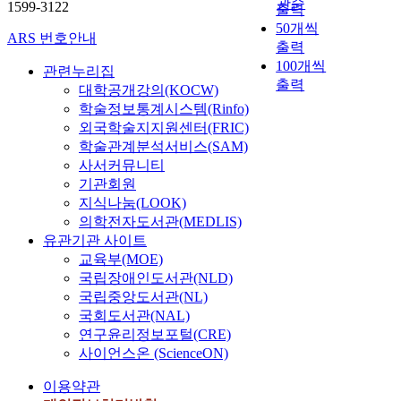
관순
1599-3122
출력
50개씩
ARS 번호안내
출력
100개씩
관련누리집
출력
대학공개강의(KOCW)
학술정보통계시스템(Rinfo)
외국학술지지원센터(FRIC)
학술관계분석서비스(SAM)
사서커뮤니티
기관회원
지식나눔(LOOK)
의학전자도서관(MEDLIS)
유관기관 사이트
교육부(MOE)
국립장애인도서관(NLD)
국립중앙도서관(NL)
국회도서관(NAL)
연구윤리정보포털(CRE)
사이언스온 (ScienceON)
이용약관