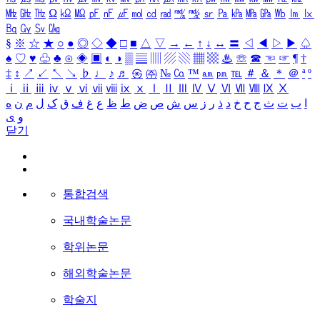
㎒
㎓
㎔
Ω
㏀
㏁
㎊
㎋
㎌
㏖
㏅
㎭
㎮
㎯
㏛
㎩
㎪
㎫
㎬
㏝
㏐
㏓
㏃
㏉
㏜
㏆
§
※
☆
★
○
●
◎
◇
◆
□
■
△
▽
→
←
↑
↓
↔
〓
◁
◀
▷
▶
♤
♠
♡
♥
♧
♣
⊙
◈
▣
◐
◑
▒
▤
▥
▨
▧
▦
▩
♨
☏
☎
☜
☞
¶
†
‡
↕
↗
↙
↖
↘
♭
♩
♪
♬
㉿
㈜
№
㏇
™
㏂
㏘
℡
＃
＆
＊
＠
ª
º
ⅰ
ⅱ
ⅲ
ⅳ
ⅴ
ⅵ
ⅶ
ⅷ
ⅸ
ⅹ
Ⅰ
Ⅱ
Ⅲ
Ⅳ
Ⅴ
Ⅵ
Ⅶ
Ⅷ
Ⅸ
Ⅹ
ا
ب
ت
ث
ج
ح
خ
د
ذ
ر
ز
س
ش
ص
ض
ط
ظ
ع
غ
ف
ق
ک
ل
م
ن
ه
و
ی
닫기
통합검색
국내학술논문
학위논문
해외학술논문
학술지