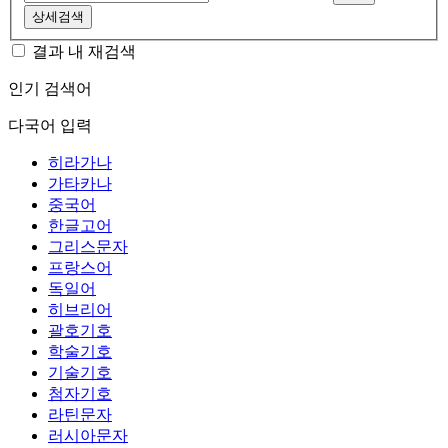
상세검색
결과 내 재검색
인기 검색어
다국어 입력
히라가나
가타카나
중국어
한글고어
그리스문자
프랑스어
독일어
히브리어
괄호기호
학술기호
기술기호
첨자기호
라틴문자
러시아문자