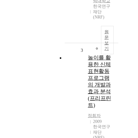
릭대학교
한국연구
재단
(NRF)
원
문
보
기
3
놀이를 활
용한 신체
표현활동
프로그램
의 개발과
효과 분석
(프리프린
트)
정희자
2009
한국연구
재단
(NRF)