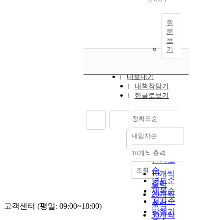
원
문
보
기
내보내기
내책장담기
한글로보기
정확도순
내림차순
정확도
순
10개씩 출력
내림차순
인기도
순
조회
10개씩
연도순
출력
제목순
20개씩
저자순
출력
고객센터 (평일: 09:00~18:00)
발행기
30개씩