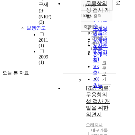
료
무용창의
구재
내림차순
정확도
성 검사 개
단
순
10개씩 출력
발
(NRF)
내림차순
인기도
(3)
순
조회
오레지나
발행연도
10개씩
연도순
2011
출력
한국연구
제목순
2011
20개씩
재단
(1)
저자순
출력
(NRF)
발행기
30개씩
2009
관순
출력
(1)
원
50개씩
문
오늘 본 자료
출력
보
100개씩
기
2
출력
[조사자료]
무용창의
성 검사 개
발을 위한
의견지
오레지나
대구카톨