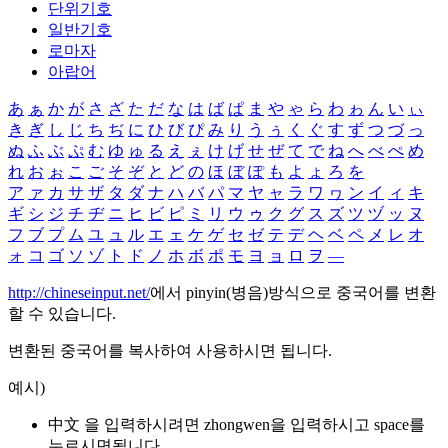
단위기호
일반기호
로마자
아랍어
あ
ぁ
か
が
さ
ざ
た
だ
な
は
ば
ぱ
ま
や
ゃ
ら
わ
ゎ
ん
い
ぃ
き
ぎ
し
じ
ち
ぢ
に
ひ
び
ぴ
み
り
う
ぅ
く
ぐ
す
ず
つ
づ
っ
ぬ
ふ
ぶ
ぷ
む
ゆ
ゅ
る
え
ぇ
け
げ
せ
ぜ
て
で
ね
へ
べ
ぺ
め
れ
お
ぉ
こ
ご
そ
ぞ
と
ど
の
ほ
ぼ
ぽ
も
よ
ょ
ろ
を
ア
ァ
カ
サ
ザ
タ
ダ
ナ
ハ
バ
パ
マ
ヤ
ャ
ラ
ワ
ヮ
ン
イ
ィ
キ
ギ
シ
ジ
チ
ヂ
ニ
ヒ
ビ
ピ
ミ
リ
ウ
ゥ
ク
グ
ス
ズ
ツ
ヅ
ッ
ヌ
フ
ブ
プ
ム
ユ
ュ
ル
エ
ェ
ケ
ゲ
セ
ゼ
テ
デ
ヘ
ベ
ペ
メ
レ
オ
ォ
コ
ゴ
ソ
ゾ
ト
ド
ノ
ホ
ボ
ポ
モ
ヨ
ョ
ロ
ヲ
―
http://chineseinput.net/
에서 pinyin(병음)방식으로 중국어를 변환
할 수 있습니다.
변환된 중국어를 복사하여 사용하시면 됩니다.
예시)
中文 을 입력하시려면
zhongwen
을 입력하시고 space를
누르시면됩니다.