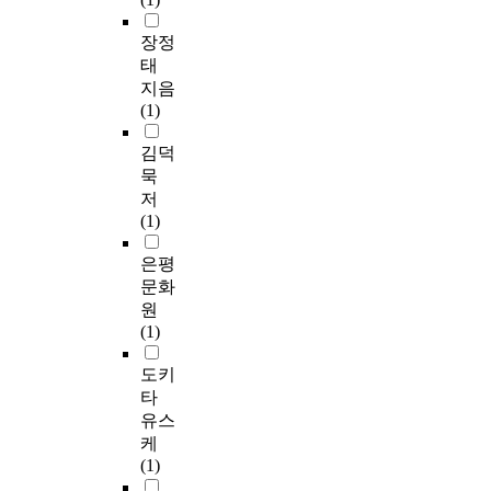
장정
태
지음
(1)
김덕
묵
저
(1)
은평
문화
원
(1)
도키
타
유스
케
(1)