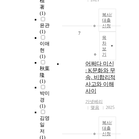
植
著
(1)
복사/
대출
윤관
신청
(1)
7
목
이애
차
보
현
기
(1)
어쩌다 미신
秋葉
: K문화와 무
隆
속, 비합리적
(1)
사고와 이해
사이
박미
경
가넷베리
(1)
맺음
2025
김영
복사/
일
대출
저
신청
(1)