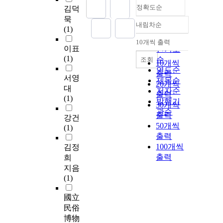
정확도순
김덕
묵
내림차순
정확도
(1)
순
10개씩 출력
내림차순
이표
인기도
(1)
순
조회
10개씩
연도순
출력
서영
제목순
20개씩
대
저자순
출력
(1)
발행기
30개씩
관순
출력
강건
50개씩
(1)
출력
100개씩
김정
출력
희
지음
(1)
國立
民俗
博物