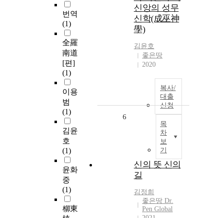
신앙의 성무
번역
신학(成巫神
(1)
學)
全羅
김윤호
南道
좋은땅
[편]
2020
(1)
복사/
이용
대출
범
신청
(1)
6
목
김윤
차
호
보
(1)
기
신의 뜻 신의
윤화
길
중
(1)
김정희
좋은땅 Dr.
柳東
Pen Global
2021