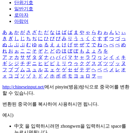
단위기호
일반기호
로마자
아랍어
あ
ぁ
か
が
さ
ざ
た
だ
な
は
ば
ぱ
ま
や
ゃ
ら
わ
ゎ
ん
い
ぃ
き
ぎ
し
じ
ち
ぢ
に
ひ
び
ぴ
み
り
う
ぅ
く
ぐ
す
ず
つ
づ
っ
ぬ
ふ
ぶ
ぷ
む
ゆ
ゅ
る
え
ぇ
け
げ
せ
ぜ
て
で
ね
へ
べ
ぺ
め
れ
お
ぉ
こ
ご
そ
ぞ
と
ど
の
ほ
ぼ
ぽ
も
よ
ょ
ろ
を
ア
ァ
カ
サ
ザ
タ
ダ
ナ
ハ
バ
パ
マ
ヤ
ャ
ラ
ワ
ヮ
ン
イ
ィ
キ
ギ
シ
ジ
チ
ヂ
ニ
ヒ
ビ
ピ
ミ
リ
ウ
ゥ
ク
グ
ス
ズ
ツ
ヅ
ッ
ヌ
フ
ブ
プ
ム
ユ
ュ
ル
エ
ェ
ケ
ゲ
セ
ゼ
テ
デ
ヘ
ベ
ペ
メ
レ
オ
ォ
コ
ゴ
ソ
ゾ
ト
ド
ノ
ホ
ボ
ポ
モ
ヨ
ョ
ロ
ヲ
―
http://chineseinput.net/
에서 pinyin(병음)방식으로 중국어를 변환
할 수 있습니다.
변환된 중국어를 복사하여 사용하시면 됩니다.
예시)
中文 을 입력하시려면
zhongwen
을 입력하시고 space를
누르시면됩니다.