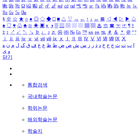
㎒
㎓
㎔
Ω
㏀
㏁
㎊
㎋
㎌
㏖
㏅
㎭
㎮
㎯
㏛
㎩
㎪
㎫
㎬
㏝
㏐
㏓
㏃
㏉
㏜
㏆
§
※
☆
★
○
●
◎
◇
◆
□
■
△
▽
→
←
↑
↓
↔
〓
◁
◀
▷
▶
♤
♠
♡
♥
♧
♣
⊙
◈
▣
◐
◑
▒
▤
▥
▨
▧
▦
▩
♨
☏
☎
☜
☞
¶
†
‡
↕
↗
↙
↖
↘
♭
♩
♪
♬
㉿
㈜
№
㏇
™
㏂
㏘
℡
＃
＆
＊
＠
ª
º
ⅰ
ⅱ
ⅲ
ⅳ
ⅴ
ⅵ
ⅶ
ⅷ
ⅸ
ⅹ
Ⅰ
Ⅱ
Ⅲ
Ⅳ
Ⅴ
Ⅵ
Ⅶ
Ⅷ
Ⅸ
Ⅹ
ا
ب
ت
ث
ج
ح
خ
د
ذ
ر
ز
س
ش
ص
ض
ط
ظ
ع
غ
ف
ق
ک
ل
م
ن
ه
و
ی
닫기
통합검색
국내학술논문
학위논문
해외학술논문
학술지