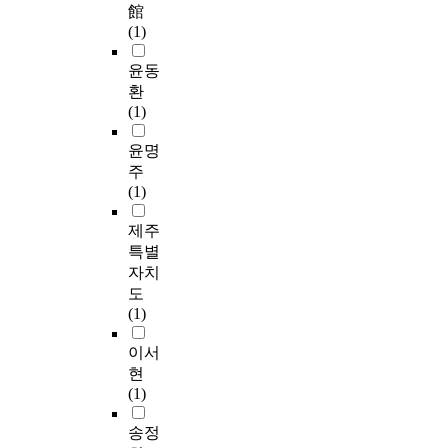
館
(1)
윤동
환
(1)
윤명
주
(1)
제주
특별
자치
도
(1)
이서
현
(1)
송정