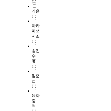
(1)
라온
(1)
아카
마쓰
지조
(1)
송진
수
著
(1)
임춘
섭
(1)
윤화
중
역
(1)