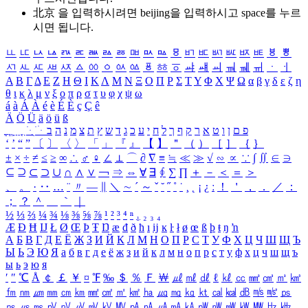
北京 을 입력하시려면
beijing
을 입력하시고 space를 누르
시면 됩니다.
ㅥ
ㅦ
ㅧ
ㅨ
ㅩ
ㅪ
ㅫ
ㅬ
ㅭ
ㅮ
ㅯ
ㅰ
ㅱ
ㅲ
ㅳ
ㅴ
ㅵ
ㅶ
ㅷ
ㅸ
ㅹ
ㅺ
ㅻ
ㅼ
ㅽ
ㅾ
ㅿ
ㆀ
ㆁ
ㆂ
ㆃ
ㆄ
ㆅ
ㆆ
ㆇ
ㆈ
ㆉ
ㆊ
ㆋ
ㆌ
ㆍ
ㆎ
Α
Β
Γ
Δ
Ε
Ζ
Η
Θ
Ι
Κ
Λ
Μ
Ν
Ξ
Ο
Π
Ρ
Σ
Τ
Υ
Φ
Χ
Ψ
Ω
α
β
γ
δ
ε
ζ
η
θ
ι
κ
λ
μ
ν
ξ
ο
π
ρ
σ
τ
υ
φ
χ
ψ
ω
á
à
Á
À
é
è
É
È
ç
Ç
ê
Ä
Ö
Ü
ä
ö
ü
ß
ְ
ֳ
ֲ
ֱ
ָ
ַ
ֵ
ֶ
ִ
ֹ
ּ
ֻ
ׂ
ׁ
ּ
ב
ה
נ
מ
צ
ת
ץ
ש
ד
ג
כ
ע
י
ח
ל
ך
ף
ק
ר
א
ט
ו
ן
ם
פ
‘
’
“
”
〔
〕
〈
〉
「
」
『
』
【
】
＂
（
）
［
］
｛
｝
±
×
÷
≠
≤
≥
∞
∴
♂
♀
∠
⊥
⌒
∂
∇
≡
≒
≪
≫
√
∽
∝
∵
∫
∬
∈
∋
⊆
⊇
⊂
⊃
∪
∩
∧
∨
￢
⇒
⇔
∀
∃
∮
∑
∏
＋
－
＜
＝
＞
、
。
·
‥
…
¨
〃
―
∥
＼
∼
´
～
ˇ
˘
˝
˚
˙
¸
˛
¡
¿
ː
！
＇
，
．
／
：
；
？
＾
＿
｀
｜
½
⅓
⅔
¼
¾
⅛
⅜
⅝
⅞
¹
²
³
⁴
ⁿ
₁
₂
₃
₄
Æ
Ð
Ħ
Ĳ
Ł
Ø
Œ
Þ
Ŧ
Ŋ
æ
đ
ð
ħ
ı
ĳ
ĸ
ŀ
ł
ø
œ
ß
þ
ŧ
ŋ
ŉ
А
Б
В
Г
Д
Е
Ё
Ж
З
И
Й
К
Л
М
Н
О
П
Р
С
Т
У
Ф
Х
Ц
Ч
Ш
Щ
Ъ
Ы
Ь
Э
Ю
Я
а
б
в
г
д
е
ё
ж
з
и
й
к
л
м
н
о
п
р
с
т
у
ф
х
ц
ч
ш
щ
ъ
ы
ь
э
ю
я
′
″
℃
Å
￠
￡
￥
¤
℉
‰
＄
％
Ｆ
￦
㎕
㎖
㎗
ℓ
㎘
㏄
㎣
㎤
㎥
㎦
㎙
㎚
㎛
㎜
㎝
㎞
㎟
㎠
㎡
㎢
㏊
㎍
㎎
㎏
㏏
㎈
㎉
㏈
㎧
㎨
㎰
㎱
㎲
㎳
㎴
㎵
㎶
㎷
㎸
㎹
㎀
㎁
㎂
㎃
㎄
㎺
㎻
㎽
㎾
㎿
㎐
㎑