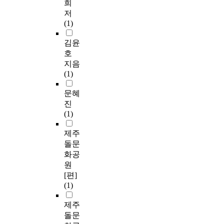
희
저
(1)
김윤
호
지음
(1)
문혜
진
(1)
제주
돌문
화공
원
[편]
(1)
제주
돌문