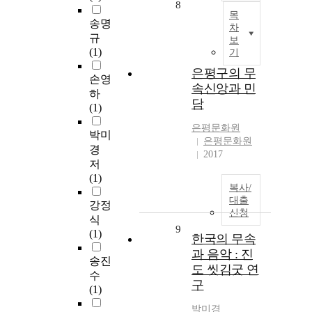
8
목
송명
차
규
보
(1)
기
은평구의 무
손영
속신앙과 민
하
담
(1)
은평문화원
박미
은평문화원
경
2017
저
(1)
복사/
대출
강정
신청
식
9
(1)
한국의 무속
과 음악 : 진
송진
도 씻김굿 연
수
구
(1)
박미경