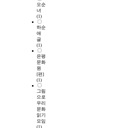
오순
녀
(1)
하순
애
글
(1)
은평
문화
원
[편]
(1)
그림
으로
우리
문화
읽기
모임
(1)