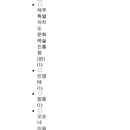
제주
특별
자치
도
문화
예술
진흥
원
[편]
(1)
민명
태
(1)
贺喜
(1)
오순
녀
지음