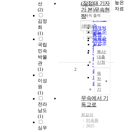
높은
(장정태 기자
선
내림차순
정확도
자료
가 본)무속현
(2)
순
10개씩 출력
장
내림차순
인기도
김정
순
조회
장정태
희
10개씩
연도순
민속원
(1)
출력
2004
제목순
20개씩
저자순
국립
출력
발행기
민속
복사/
30개씩
관순
박물
대출
출력
신청
관
50개씩
(1)
2
출력
목
100개씩
차
이성
출력
보
원
기
(1)
무속에서 기
전라
독교로
남도
최길성
(1)
민속원
2025
심우