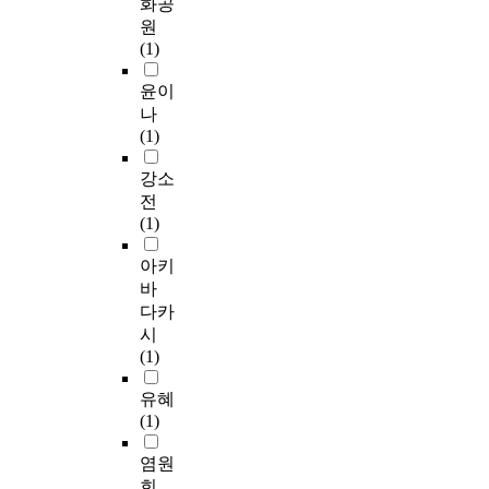
화공
원
(1)
윤이
나
(1)
강소
전
(1)
아키
바
다카
시
(1)
유혜
(1)
염원
희