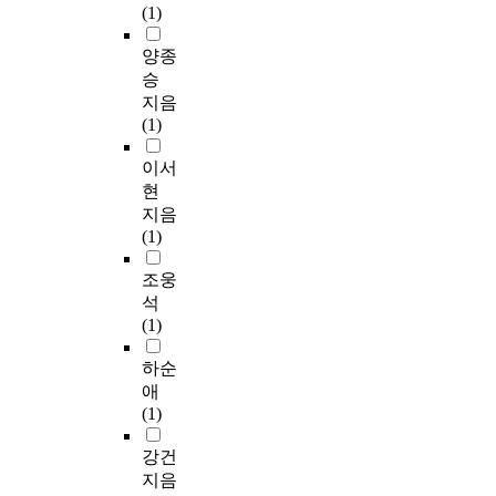
(1)
양종
승
지음
(1)
이서
현
지음
(1)
조웅
석
(1)
하순
애
(1)
강건
지음