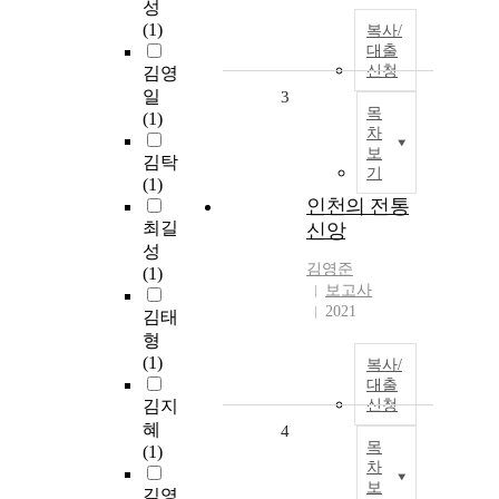
성
(1)
복사/
대출
신청
김영
일
3
목
(1)
차
보
김탁
기
(1)
인천의 전통
최길
신앙
성
김영준
(1)
보고사
2021
김태
형
(1)
복사/
대출
김지
신청
혜
4
목
(1)
차
보
김영