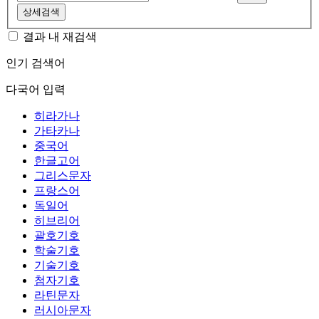
상세검색
결과 내 재검색
인기 검색어
다국어 입력
히라가나
가타카나
중국어
한글고어
그리스문자
프랑스어
독일어
히브리어
괄호기호
학술기호
기술기호
첨자기호
라틴문자
러시아문자