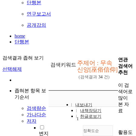
단행본
연구보고서
공개강의
home
단행본
검색결과 좁혀 보기
연관
주제어 : 무속
검색키워드
검색어
신앙[巫俗信仰]
선택해제
추천
(검색결과
34
건)
이 검
좁혀본 항목 보
색어로
기순서
많이
본 자
내보내기
검색량순
료
내책장담기
가나다순
한글로보기
1
저자
정확도순
활용도
변지