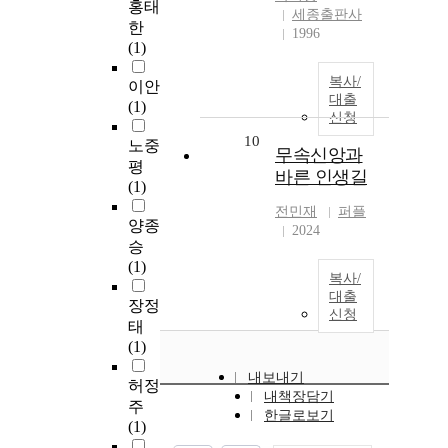
홍태
세종출판사
한
1996
(1)
복사/
이안
대출
(1)
신청
10
노중
무속신앙과
평
바른 인생길
(1)
전민재
퍼플
양종
2024
승
(1)
복사/
대출
장정
신청
태
(1)
내보내기
허정
내책장담기
주
한글로보기
(1)