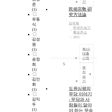
기
준
民俗宗敎 硏
(1)
究方法論
유동
김덕묵
식
한국민속기
(1)
록보존소
2011
김성
원
(1)
복사/
대출
신청
송정
5
희
목
(1)
차
보
김인
기
회
도원심평의
(1)
무당 이야기
김익
: 무당과 사
두
람들이 알아
(1)
야 하는 무속