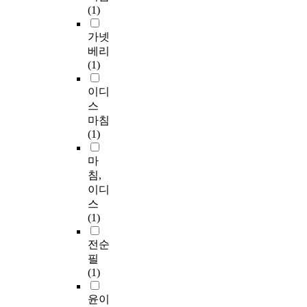
(1)
가넷
베리
(1)
이디
스
마침
(1)
마
침,
이디
스
(1)
전순
필
(1)
윤이