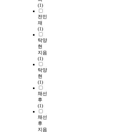
(1)
전민
재
(1)
탁양
현
지음
(1)
탁양
현
(1)
채선
후
(1)
채선
후
지음