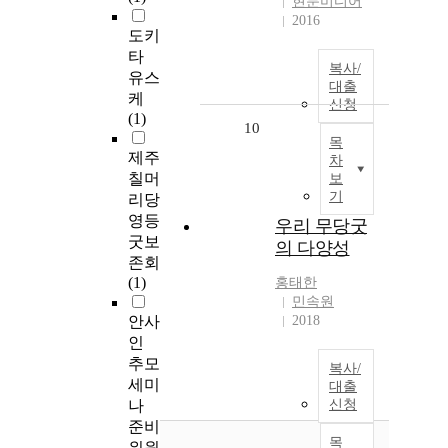
현문미디어
2016
도키
타
복사/
유스
대출
케
신청
(1)
10
목
제주
차
칠머
보
기
리당
영등
우리 무당굿
굿보
의 다양성
존회
(1)
홍태한
민속원
안사
2018
인
추모
복사/
세미
대출
나
신청
준비
목
위원