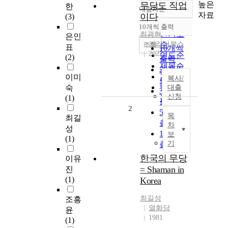
높은
무당도 직업
한
내림차순
정확도
자료
이다
(3)
순
10개씩 출력
내림차순
인기도
최광현
은인
커리어북스
순
조회
표
10개씩
2022
연도순
(2)
출력
제목순
20개씩
저자순
이미
복사/
출력
발행기
숙
대출
30개씩
신청
(1)
관순
출력
2
50개씩
목
최길
출력
차
성
100개씩
보
(1)
기
출력
한국의 무당
이유
= Shaman in
진
(1)
Korea
최길성
조흥
열화당
윤
1981
(1)