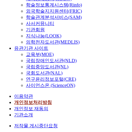
학술정보통계시스템(Rinfo)
외국학술지지원센터(FRIC)
학술관계분석서비스(SAM)
사서커뮤니티
기관회원
지식나눔(LOOK)
의학전자도서관(MEDLIS)
유관기관 사이트
교육부(MOE)
국립장애인도서관(NLD)
국립중앙도서관(NL)
국회도서관(NAL)
연구윤리정보포털(CRE)
사이언스온 (ScienceON)
이용약관
개인정보처리방침
개인정보 재동의
기관소개
저작물 게시중단요청