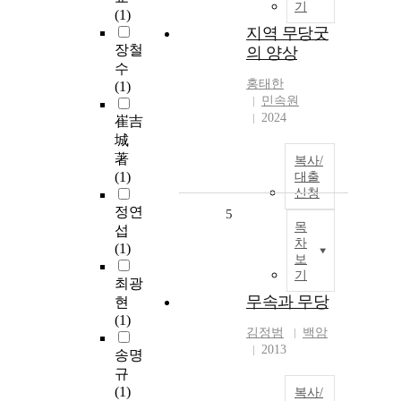
기
(1)
지역 무당굿
장철
의 양상
수
홍태한
(1)
민속원
2024
崔吉
城
著
복사/
(1)
대출
신청
정연
5
목
섭
차
(1)
보
기
최광
무속과 무당
현
(1)
김정범
백암
2013
송명
규
(1)
복사/