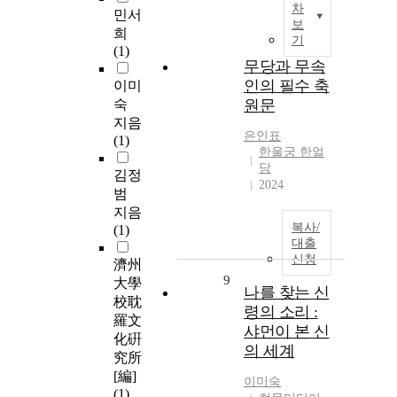
차
민서
보
희
기
(1)
무당과 무속
인의 필수 축
이미
숙
원문
지음
은인표
(1)
한울궁 한얼
당
김정
2024
범
지음
복사/
(1)
대출
신청
濟州
9
大學
나를 찾는 신
校耽
령의 소리 :
羅文
샤먼이 본 신
化硏
의 세계
究所
[編]
이미숙
(1)