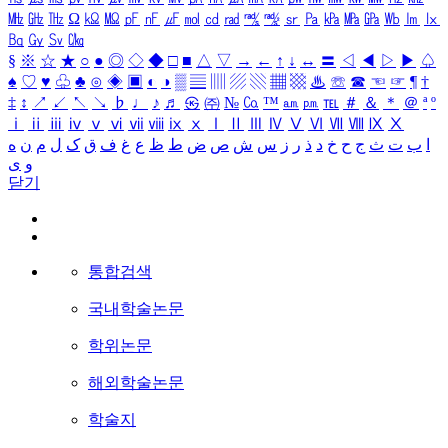
㎒
㎓
㎔
Ω
㏀
㏁
㎊
㎋
㎌
㏖
㏅
㎭
㎮
㎯
㏛
㎩
㎪
㎫
㎬
㏝
㏐
㏓
㏃
㏉
㏜
㏆
§
※
☆
★
○
●
◎
◇
◆
□
■
△
▽
→
←
↑
↓
↔
〓
◁
◀
▷
▶
♤
♠
♡
♥
♧
♣
⊙
◈
▣
◐
◑
▒
▤
▥
▨
▧
▦
▩
♨
☏
☎
☜
☞
¶
†
‡
↕
↗
↙
↖
↘
♭
♩
♪
♬
㉿
㈜
№
㏇
™
㏂
㏘
℡
＃
＆
＊
＠
ª
º
ⅰ
ⅱ
ⅲ
ⅳ
ⅴ
ⅵ
ⅶ
ⅷ
ⅸ
ⅹ
Ⅰ
Ⅱ
Ⅲ
Ⅳ
Ⅴ
Ⅵ
Ⅶ
Ⅷ
Ⅸ
Ⅹ
ا
ب
ت
ث
ج
ح
خ
د
ذ
ر
ز
س
ش
ص
ض
ط
ظ
ع
غ
ف
ق
ک
ل
م
ن
ه
و
ی
닫기
통합검색
국내학술논문
학위논문
해외학술논문
학술지