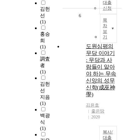
대출
신청
김헌
선
6
목
(1)
차
보
홍승
기
희
도원심평의
(1)
무당 이야기
調査
: 무당과 사
者
람들이 알아
(1)
야 하는 무속
신앙의 성무
김헌
신학(成巫神
선
學)
지음
(1)
김윤호
좋은땅
백광
2020
식
(1)
복사/
대출