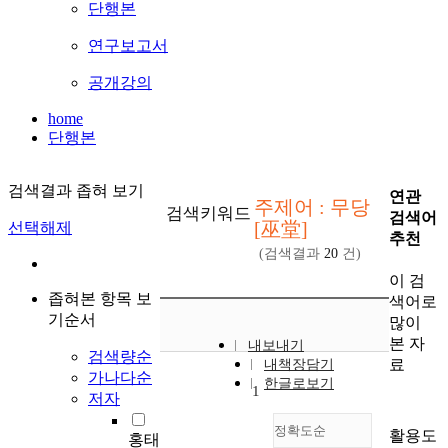
단행본
연구보고서
공개강의
home
단행본
검색결과 좁혀 보기
연관
주제어 : 무당
검색키워드
검색어
[巫堂]
선택해제
추천
(검색결과
20
건)
이 검
좁혀본 항목 보
색어로
기순서
많이
본 자
내보내기
검색량순
료
내책장담기
가나다순
한글로보기
1
저자
정확도순
활용도
홍태