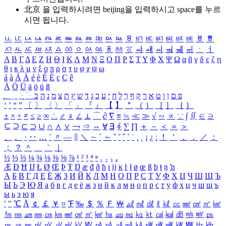
北京 을 입력하시려면
beijing
을 입력하시고 space를 누르
시면 됩니다.
ㅥ
ㅦ
ㅧ
ㅨ
ㅩ
ㅪ
ㅫ
ㅬ
ㅭ
ㅮ
ㅯ
ㅰ
ㅱ
ㅲ
ㅳ
ㅴ
ㅵ
ㅶ
ㅷ
ㅸ
ㅹ
ㅺ
ㅻ
ㅼ
ㅽ
ㅾ
ㅿ
ㆀ
ㆁ
ㆂ
ㆃ
ㆄ
ㆅ
ㆆ
ㆇ
ㆈ
ㆉ
ㆊ
ㆋ
ㆌ
ㆍ
ㆎ
Α
Β
Γ
Δ
Ε
Ζ
Η
Θ
Ι
Κ
Λ
Μ
Ν
Ξ
Ο
Π
Ρ
Σ
Τ
Υ
Φ
Χ
Ψ
Ω
α
β
γ
δ
ε
ζ
η
θ
ι
κ
λ
μ
ν
ξ
ο
π
ρ
σ
τ
υ
φ
χ
ψ
ω
á
à
Á
À
é
è
É
È
ç
Ç
ê
Ä
Ö
Ü
ä
ö
ü
ß
ְ
ֳ
ֲ
ֱ
ָ
ַ
ֵ
ֶ
ִ
ֹ
ּ
ֻ
ׂ
ׁ
ּ
ב
ה
נ
מ
צ
ת
ץ
ש
ד
ג
כ
ע
י
ח
ל
ך
ף
ק
ר
א
ט
ו
ן
ם
פ
‘
’
“
”
〔
〕
〈
〉
「
」
『
』
【
】
＂
（
）
［
］
｛
｝
±
×
÷
≠
≤
≥
∞
∴
♂
♀
∠
⊥
⌒
∂
∇
≡
≒
≪
≫
√
∽
∝
∵
∫
∬
∈
∋
⊆
⊇
⊂
⊃
∪
∩
∧
∨
￢
⇒
⇔
∀
∃
∮
∑
∏
＋
－
＜
＝
＞
、
。
·
‥
…
¨
〃
―
∥
＼
∼
´
～
ˇ
˘
˝
˚
˙
¸
˛
¡
¿
ː
！
＇
，
．
／
：
；
？
＾
＿
｀
｜
½
⅓
⅔
¼
¾
⅛
⅜
⅝
⅞
¹
²
³
⁴
ⁿ
₁
₂
₃
₄
Æ
Ð
Ħ
Ĳ
Ł
Ø
Œ
Þ
Ŧ
Ŋ
æ
đ
ð
ħ
ı
ĳ
ĸ
ŀ
ł
ø
œ
ß
þ
ŧ
ŋ
ŉ
А
Б
В
Г
Д
Е
Ё
Ж
З
И
Й
К
Л
М
Н
О
П
Р
С
Т
У
Ф
Х
Ц
Ч
Ш
Щ
Ъ
Ы
Ь
Э
Ю
Я
а
б
в
г
д
е
ё
ж
з
и
й
к
л
м
н
о
п
р
с
т
у
ф
х
ц
ч
ш
щ
ъ
ы
ь
э
ю
я
′
″
℃
Å
￠
￡
￥
¤
℉
‰
＄
％
Ｆ
￦
㎕
㎖
㎗
ℓ
㎘
㏄
㎣
㎤
㎥
㎦
㎙
㎚
㎛
㎜
㎝
㎞
㎟
㎠
㎡
㎢
㏊
㎍
㎎
㎏
㏏
㎈
㎉
㏈
㎧
㎨
㎰
㎱
㎲
㎳
㎴
㎵
㎶
㎷
㎸
㎹
㎀
㎁
㎂
㎃
㎄
㎺
㎻
㎽
㎾
㎿
㎐
㎑