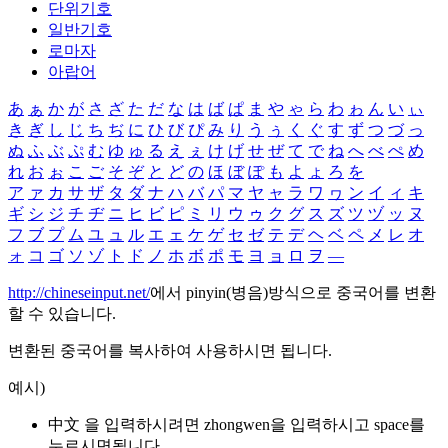
단위기호
일반기호
로마자
아랍어
あ
ぁ
か
が
さ
ざ
た
だ
な
は
ば
ぱ
ま
や
ゃ
ら
わ
ゎ
ん
い
ぃ
き
ぎ
し
じ
ち
ぢ
に
ひ
び
ぴ
み
り
う
ぅ
く
ぐ
す
ず
つ
づ
っ
ぬ
ふ
ぶ
ぷ
む
ゆ
ゅ
る
え
ぇ
け
げ
せ
ぜ
て
で
ね
へ
べ
ぺ
め
れ
お
ぉ
こ
ご
そ
ぞ
と
ど
の
ほ
ぼ
ぽ
も
よ
ょ
ろ
を
ア
ァ
カ
サ
ザ
タ
ダ
ナ
ハ
バ
パ
マ
ヤ
ャ
ラ
ワ
ヮ
ン
イ
ィ
キ
ギ
シ
ジ
チ
ヂ
ニ
ヒ
ビ
ピ
ミ
リ
ウ
ゥ
ク
グ
ス
ズ
ツ
ヅ
ッ
ヌ
フ
ブ
プ
ム
ユ
ュ
ル
エ
ェ
ケ
ゲ
セ
ゼ
テ
デ
ヘ
ベ
ペ
メ
レ
オ
ォ
コ
ゴ
ソ
ゾ
ト
ド
ノ
ホ
ボ
ポ
モ
ヨ
ョ
ロ
ヲ
―
http://chineseinput.net/
에서 pinyin(병음)방식으로 중국어를 변환
할 수 있습니다.
변환된 중국어를 복사하여 사용하시면 됩니다.
예시)
中文 을 입력하시려면
zhongwen
을 입력하시고 space를
누르시면됩니다.