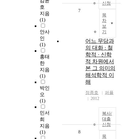
김윤
신청
호
7
지음
목
(1)
차
보
안사
기
인
어느 무당과
(1)
의 대화 : 철
학적 · 신학
홍태
적 차원에서
한
본 그 의미의
지음
해석학적 이
(1)
해
박인
정종호
퍼플
오
2012
(1)
민서
복사/
희
대출
신청
지음
(1)
8
목