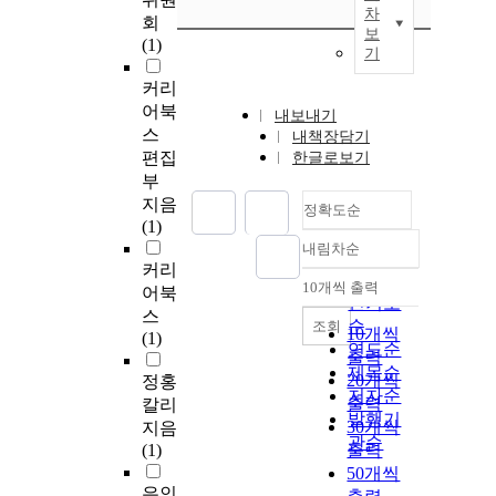
차
회
보
(1)
기
커리
어북
내보내기
스
내책장담기
편집
한글로보기
부
지음
정확도순
(1)
내림차순
정확도
커리
순
10개씩 출력
어북
내림차순
인기도
스
순
조회
10개씩
(1)
연도순
출력
제목순
20개씩
정홍
저자순
출력
칼리
발행기
30개씩
지음
관순
(1)
출력
50개씩
은인