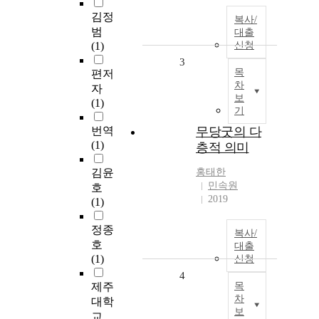
김정
복사/
범
대출
(1)
신청
3
목
편저
차
자
보
(1)
기
번역
무당굿의 다
(1)
층적 의미
김윤
홍태한
민속원
호
2019
(1)
정종
복사/
호
대출
(1)
신청
4
제주
목
차
대학
보
교