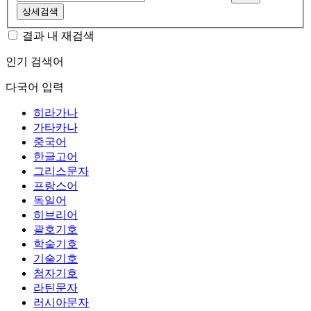
상세검색
결과 내 재검색
인기 검색어
다국어 입력
히라가나
가타카나
중국어
한글고어
그리스문자
프랑스어
독일어
히브리어
괄호기호
학술기호
기술기호
첨자기호
라틴문자
러시아문자