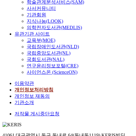
학술관계분석서비스(SAM)
사서커뮤니티
기관회원
지식나눔(LOOK)
의학전자도서관(MEDLIS)
유관기관 사이트
교육부(MOE)
국립장애인도서관(NLD)
국립중앙도서관(NL)
국회도서관(NAL)
연구윤리정보포털(CRE)
사이언스온 (ScienceON)
이용약관
개인정보처리방침
개인정보 재동의
기관소개
저작물 게시중단요청
41061 대구광역시 동구 동내로 64(동내동1119) KERIS빌딩