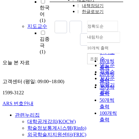
내책장담기
한국
한글로보기
어
(1)
지도교수
정확도순
내림차순
김종
정확도
극
순
10개씩 출력
내림차순
(1)
인기도
순
조회
10개씩
오늘 본 자료
연도순
출력
제목순
20개씩
저자순
출력
고객센터 (평일: 09:00~18:00)
발행기
30개씩
관순
1599-3122
출력
50개씩
ARS 번호안내
출력
100개씩
관련누리집
출력
대학공개강의(KOCW)
학술정보통계시스템(Rinfo)
외국학술지지원센터(FRIC)