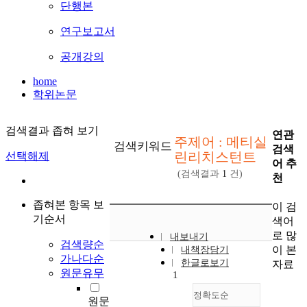
단행본
연구보고서
공개강의
home
학위논문
검색결과 좁혀 보기
연관
주제어 : 메티실
검색키워드
검색
린리치스턴트
선택해제
어 추
(검색결과
1
건)
천
좁혀본 항목 보
이 검
기순서
색어
로 많
내보내기
검색량순
이 본
내책장담기
가나다순
한글로보기
자료
원문유무
1
정확도순
원문