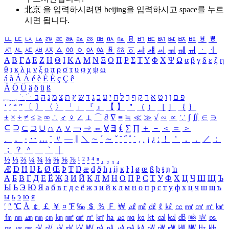
北京 을 입력하시려면
beijing
을 입력하시고 space를 누르
시면 됩니다.
ㅥ
ㅦ
ㅧ
ㅨ
ㅩ
ㅪ
ㅫ
ㅬ
ㅭ
ㅮ
ㅯ
ㅰ
ㅱ
ㅲ
ㅳ
ㅴ
ㅵ
ㅶ
ㅷ
ㅸ
ㅹ
ㅺ
ㅻ
ㅼ
ㅽ
ㅾ
ㅿ
ㆀ
ㆁ
ㆂ
ㆃ
ㆄ
ㆅ
ㆆ
ㆇ
ㆈ
ㆉ
ㆊ
ㆋ
ㆌ
ㆍ
ㆎ
Α
Β
Γ
Δ
Ε
Ζ
Η
Θ
Ι
Κ
Λ
Μ
Ν
Ξ
Ο
Π
Ρ
Σ
Τ
Υ
Φ
Χ
Ψ
Ω
α
β
γ
δ
ε
ζ
η
θ
ι
κ
λ
μ
ν
ξ
ο
π
ρ
σ
τ
υ
φ
χ
ψ
ω
á
à
Á
À
é
è
É
È
ç
Ç
ê
Ä
Ö
Ü
ä
ö
ü
ß
ְ
ֳ
ֲ
ֱ
ָ
ַ
ֵ
ֶ
ִ
ֹ
ּ
ֻ
ׂ
ׁ
ּ
ב
ה
נ
מ
צ
ת
ץ
ש
ד
ג
כ
ע
י
ח
ל
ך
ף
ק
ר
א
ט
ו
ן
ם
פ
‘
’
“
”
〔
〕
〈
〉
「
」
『
』
【
】
＂
（
）
［
］
｛
｝
±
×
÷
≠
≤
≥
∞
∴
♂
♀
∠
⊥
⌒
∂
∇
≡
≒
≪
≫
√
∽
∝
∵
∫
∬
∈
∋
⊆
⊇
⊂
⊃
∪
∩
∧
∨
￢
⇒
⇔
∀
∃
∮
∑
∏
＋
－
＜
＝
＞
、
。
·
‥
…
¨
〃
―
∥
＼
∼
´
～
ˇ
˘
˝
˚
˙
¸
˛
¡
¿
ː
！
＇
，
．
／
：
；
？
＾
＿
｀
｜
½
⅓
⅔
¼
¾
⅛
⅜
⅝
⅞
¹
²
³
⁴
ⁿ
₁
₂
₃
₄
Æ
Ð
Ħ
Ĳ
Ł
Ø
Œ
Þ
Ŧ
Ŋ
æ
đ
ð
ħ
ı
ĳ
ĸ
ŀ
ł
ø
œ
ß
þ
ŧ
ŋ
ŉ
А
Б
В
Г
Д
Е
Ё
Ж
З
И
Й
К
Л
М
Н
О
П
Р
С
Т
У
Ф
Х
Ц
Ч
Ш
Щ
Ъ
Ы
Ь
Э
Ю
Я
а
б
в
г
д
е
ё
ж
з
и
й
к
л
м
н
о
п
р
с
т
у
ф
х
ц
ч
ш
щ
ъ
ы
ь
э
ю
я
′
″
℃
Å
￠
￡
￥
¤
℉
‰
＄
％
Ｆ
￦
㎕
㎖
㎗
ℓ
㎘
㏄
㎣
㎤
㎥
㎦
㎙
㎚
㎛
㎜
㎝
㎞
㎟
㎠
㎡
㎢
㏊
㎍
㎎
㎏
㏏
㎈
㎉
㏈
㎧
㎨
㎰
㎱
㎲
㎳
㎴
㎵
㎶
㎷
㎸
㎹
㎀
㎁
㎂
㎃
㎄
㎺
㎻
㎽
㎾
㎿
㎐
㎑