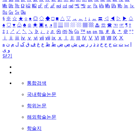
㎒
㎓
㎔
Ω
㏀
㏁
㎊
㎋
㎌
㏖
㏅
㎭
㎮
㎯
㏛
㎩
㎪
㎫
㎬
㏝
㏐
㏓
㏃
㏉
㏜
㏆
§
※
☆
★
○
●
◎
◇
◆
□
■
△
▽
→
←
↑
↓
↔
〓
◁
◀
▷
▶
♤
♠
♡
♥
♧
♣
⊙
◈
▣
◐
◑
▒
▤
▥
▨
▧
▦
▩
♨
☏
☎
☜
☞
¶
†
‡
↕
↗
↙
↖
↘
♭
♩
♪
♬
㉿
㈜
№
㏇
™
㏂
㏘
℡
＃
＆
＊
＠
ª
º
ⅰ
ⅱ
ⅲ
ⅳ
ⅴ
ⅵ
ⅶ
ⅷ
ⅸ
ⅹ
Ⅰ
Ⅱ
Ⅲ
Ⅳ
Ⅴ
Ⅵ
Ⅶ
Ⅷ
Ⅸ
Ⅹ
ا
ب
ت
ث
ج
ح
خ
د
ذ
ر
ز
س
ش
ص
ض
ط
ظ
ع
غ
ف
ق
ک
ل
م
ن
ه
و
ی
닫기
통합검색
국내학술논문
학위논문
해외학술논문
학술지