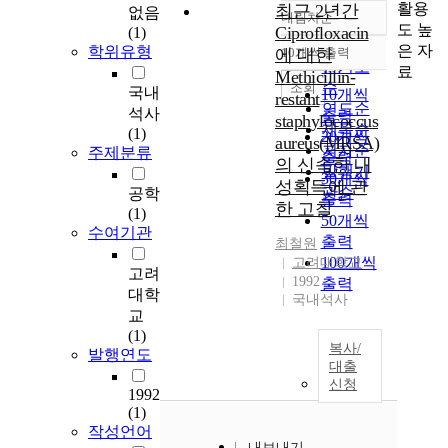
활용
최근 2년간
없음
내림차순
정확도
도 높
Ciprofloxacin
(1)
순
은 자
학위유형
에 대한
10개씩 출력
내림차순
인기도
료
Methicillin-
순
조회
국내
10개씩
restant
연도순
석사
출력
staphylococcus
제목순
(1)
20개씩
aureus(MRSA)
저자순
주제분류
출력
의 신속한 내
발행기
30개씩
성획득에 관
관순
공학
출력
한 고찰
(1)
50개씩
수여기관
출력
최철원
100개씩
고려대학교
고려
1992
출력
대학
국내석사
교
(1)
복사/
발행연도
대출
신청
1992
(1)
작성언어
내보내기