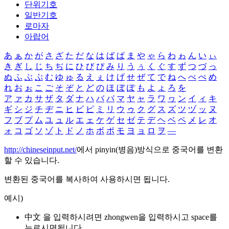
단위기호
일반기호
로마자
아랍어
あ
ぁ
か
が
さ
ざ
た
だ
な
は
ば
ぱ
ま
や
ゃ
ら
わ
ゎ
ん
い
ぃ
き
ぎ
し
じ
ち
ぢ
に
ひ
び
ぴ
み
り
う
ぅ
く
ぐ
す
ず
つ
づ
っ
ぬ
ふ
ぶ
ぷ
む
ゆ
ゅ
る
え
ぇ
け
げ
せ
ぜ
て
で
ね
へ
べ
ぺ
め
れ
お
ぉ
こ
ご
そ
ぞ
と
ど
の
ほ
ぼ
ぽ
も
よ
ょ
ろ
を
ア
ァ
カ
サ
ザ
タ
ダ
ナ
ハ
バ
パ
マ
ヤ
ャ
ラ
ワ
ヮ
ン
イ
ィ
キ
ギ
シ
ジ
チ
ヂ
ニ
ヒ
ビ
ピ
ミ
リ
ウ
ゥ
ク
グ
ス
ズ
ツ
ヅ
ッ
ヌ
フ
ブ
プ
ム
ユ
ュ
ル
エ
ェ
ケ
ゲ
セ
ゼ
テ
デ
ヘ
ベ
ペ
メ
レ
オ
ォ
コ
ゴ
ソ
ゾ
ト
ド
ノ
ホ
ボ
ポ
モ
ヨ
ョ
ロ
ヲ
―
http://chineseinput.net/
에서 pinyin(병음)방식으로 중국어를 변환
할 수 있습니다.
변환된 중국어를 복사하여 사용하시면 됩니다.
예시)
中文 을 입력하시려면
zhongwen
을 입력하시고 space를
누르시면됩니다.