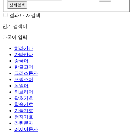
상세검색
결과 내 재검색
인기 검색어
다국어 입력
히라가나
가타카나
중국어
한글고어
그리스문자
프랑스어
독일어
히브리어
괄호기호
학술기호
기술기호
첨자기호
라틴문자
러시아문자