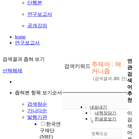
단행본
연구보고서
공개강의
home
연구보고서
검색결과 좁혀 보기
연
주제어 : 메
검색키워드
관
커니즘
선택해제
검
(검색결과
201
건)
색
어
좁혀본 항목 보기순서
추
천
검색량순
내보내기
가나다순
이
내책장담기
발행기관
한글로보기
검
1
한국연
색
구재단
어
정확도순
(NRF)