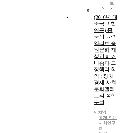
보
기
8
(2010년 대
중국 종합
연구) 중
국의 권력
엘리트 충
원문화·재
생간 메커
니즘과 그
정책적 함
의 : 정치·
경제·사회
문화엘리
트의 종합
분석
안치영
경제·인문
사회연구
회