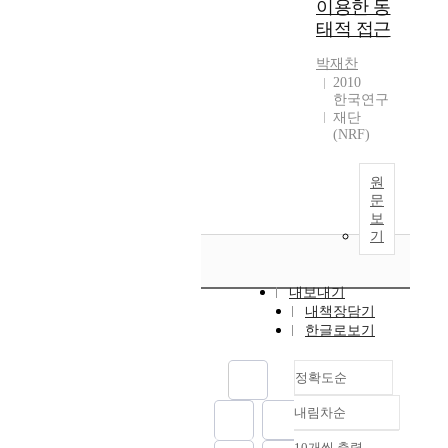
이용한 동
태적 접근
박재찬
2010
한국연구
재단
(NRF)
원
문
보
기
내보내기
내책장담기
한글로보기
정확도순
내림차순
정확도
순
10개씩 출력