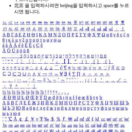
北京 을 입력하시려면
beijing
을 입력하시고 space를 누르
시면 됩니다.
ㅥ
ㅦ
ㅧ
ㅨ
ㅩ
ㅪ
ㅫ
ㅬ
ㅭ
ㅮ
ㅯ
ㅰ
ㅱ
ㅲ
ㅳ
ㅴ
ㅵ
ㅶ
ㅷ
ㅸ
ㅹ
ㅺ
ㅻ
ㅼ
ㅽ
ㅾ
ㅿ
ㆀ
ㆁ
ㆂ
ㆃ
ㆄ
ㆅ
ㆆ
ㆇ
ㆈ
ㆉ
ㆊ
ㆋ
ㆌ
ㆍ
ㆎ
Α
Β
Γ
Δ
Ε
Ζ
Η
Θ
Ι
Κ
Λ
Μ
Ν
Ξ
Ο
Π
Ρ
Σ
Τ
Υ
Φ
Χ
Ψ
Ω
α
β
γ
δ
ε
ζ
η
θ
ι
κ
λ
μ
ν
ξ
ο
π
ρ
σ
τ
υ
φ
χ
ψ
ω
á
à
Á
À
é
è
É
È
ç
Ç
ê
Ä
Ö
Ü
ä
ö
ü
ß
ְ
ֳ
ֲ
ֱ
ָ
ַ
ֵ
ֶ
ִ
ֹ
ּ
ֻ
ׂ
ׁ
ּ
ב
ה
נ
מ
צ
ת
ץ
ש
ד
ג
כ
ע
י
ח
ל
ך
ף
ק
ר
א
ט
ו
ן
ם
פ
‘
’
“
”
〔
〕
〈
〉
「
」
『
』
【
】
＂
（
）
［
］
｛
｝
±
×
÷
≠
≤
≥
∞
∴
♂
♀
∠
⊥
⌒
∂
∇
≡
≒
≪
≫
√
∽
∝
∵
∫
∬
∈
∋
⊆
⊇
⊂
⊃
∪
∩
∧
∨
￢
⇒
⇔
∀
∃
∮
∑
∏
＋
－
＜
＝
＞
、
。
·
‥
…
¨
〃
―
∥
＼
∼
´
～
ˇ
˘
˝
˚
˙
¸
˛
¡
¿
ː
！
＇
，
．
／
：
；
？
＾
＿
｀
｜
½
⅓
⅔
¼
¾
⅛
⅜
⅝
⅞
¹
²
³
⁴
ⁿ
₁
₂
₃
₄
Æ
Ð
Ħ
Ĳ
Ł
Ø
Œ
Þ
Ŧ
Ŋ
æ
đ
ð
ħ
ı
ĳ
ĸ
ŀ
ł
ø
œ
ß
þ
ŧ
ŋ
ŉ
А
Б
В
Г
Д
Е
Ё
Ж
З
И
Й
К
Л
М
Н
О
П
Р
С
Т
У
Ф
Х
Ц
Ч
Ш
Щ
Ъ
Ы
Ь
Э
Ю
Я
а
б
в
г
д
е
ё
ж
з
и
й
к
л
м
н
о
п
р
с
т
у
ф
х
ц
ч
ш
щ
ъ
ы
ь
э
ю
я
′
″
℃
Å
￠
￡
￥
¤
℉
‰
＄
％
Ｆ
￦
㎕
㎖
㎗
ℓ
㎘
㏄
㎣
㎤
㎥
㎦
㎙
㎚
㎛
㎜
㎝
㎞
㎟
㎠
㎡
㎢
㏊
㎍
㎎
㎏
㏏
㎈
㎉
㏈
㎧
㎨
㎰
㎱
㎲
㎳
㎴
㎵
㎶
㎷
㎸
㎹
㎀
㎁
㎂
㎃
㎄
㎺
㎻
㎽
㎾
㎿
㎐
㎑