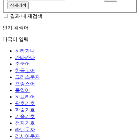
상세검색
결과 내 재검색
인기 검색어
다국어 입력
히라가나
가타카나
중국어
한글고어
그리스문자
프랑스어
독일어
히브리어
괄호기호
학술기호
기술기호
첨자기호
라틴문자
러시아문자