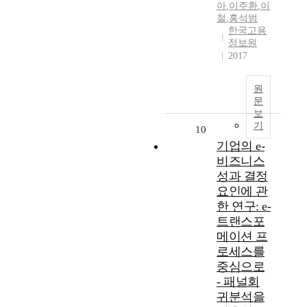
아
,
이주환
,
이
철
,
홍석범
한국고용
정보원
2017
원
문
보
기
10
기업의 e-
비즈니스
성과 결정
요인에 관
한 연구: e-
트랜스포
메이션 프
로세스를
중심으로
- 패널회
귀분석을