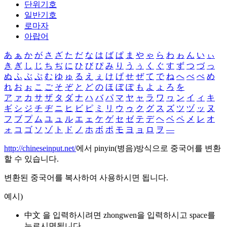
단위기호
일반기호
로마자
아랍어
あ
ぁ
か
が
さ
ざ
た
だ
な
は
ば
ぱ
ま
や
ゃ
ら
わ
ゎ
ん
い
ぃ
き
ぎ
し
じ
ち
ぢ
に
ひ
び
ぴ
み
り
う
ぅ
く
ぐ
す
ず
つ
づ
っ
ぬ
ふ
ぶ
ぷ
む
ゆ
ゅ
る
え
ぇ
け
げ
せ
ぜ
て
で
ね
へ
べ
ぺ
め
れ
お
ぉ
こ
ご
そ
ぞ
と
ど
の
ほ
ぼ
ぽ
も
よ
ょ
ろ
を
ア
ァ
カ
サ
ザ
タ
ダ
ナ
ハ
バ
パ
マ
ヤ
ャ
ラ
ワ
ヮ
ン
イ
ィ
キ
ギ
シ
ジ
チ
ヂ
ニ
ヒ
ビ
ピ
ミ
リ
ウ
ゥ
ク
グ
ス
ズ
ツ
ヅ
ッ
ヌ
フ
ブ
プ
ム
ユ
ュ
ル
エ
ェ
ケ
ゲ
セ
ゼ
テ
デ
ヘ
ベ
ペ
メ
レ
オ
ォ
コ
ゴ
ソ
ゾ
ト
ド
ノ
ホ
ボ
ポ
モ
ヨ
ョ
ロ
ヲ
―
http://chineseinput.net/
에서 pinyin(병음)방식으로 중국어를 변환
할 수 있습니다.
변환된 중국어를 복사하여 사용하시면 됩니다.
예시)
中文 을 입력하시려면
zhongwen
을 입력하시고 space를
누르시면됩니다.