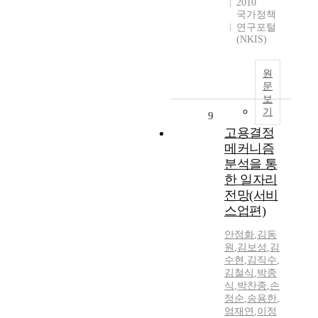
2010
국가정책
연구포털
(NKIS)
원
문
보
기
9
고용결정
메커니즘
분석을 통
한 일자리
전망(서비
스업편)
안정화
,
김동
원
,
김보성
,
김
수현
,
김직수
,
김철식
,
박종
식
,
박찬종
,
손
정순
,
송용한
,
엄재연
,
이정