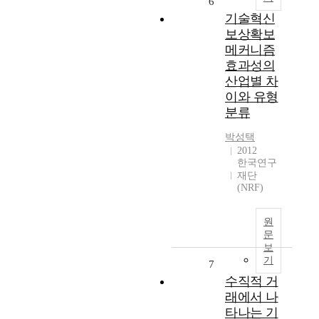
6
기술혁신
보상확보
메커니즘
효과성의
산업별 차
이와 유형
분류
박성택
2012
한국연구
재단
(NRF)
원
문
보
기
7
수직적 거
래에서 나
타나는 기