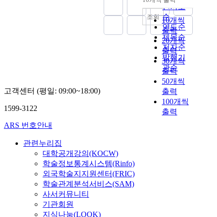
내림차순
인기도
순
조회
10개씩
연도순
출력
제목순
20개씩
저자순
출력
발행기
30개씩
관순
출력
50개씩
고객센터 (평일: 09:00~18:00)
출력
100개씩
1599-3122
출력
ARS 번호안내
관련누리집
대학공개강의(KOCW)
학술정보통계시스템(Rinfo)
외국학술지지원센터(FRIC)
학술관계분석서비스(SAM)
사서커뮤니티
기관회원
지식나눔(LOOK)