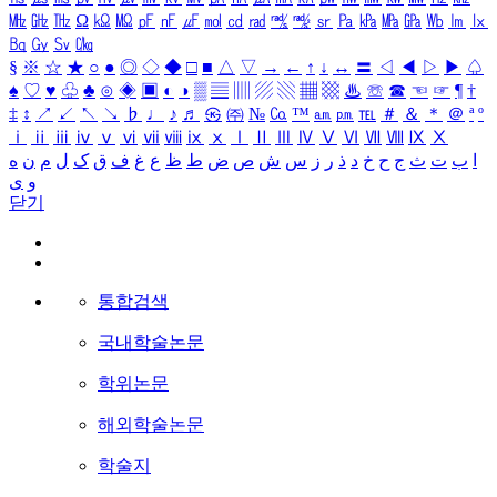
㎒
㎓
㎔
Ω
㏀
㏁
㎊
㎋
㎌
㏖
㏅
㎭
㎮
㎯
㏛
㎩
㎪
㎫
㎬
㏝
㏐
㏓
㏃
㏉
㏜
㏆
§
※
☆
★
○
●
◎
◇
◆
□
■
△
▽
→
←
↑
↓
↔
〓
◁
◀
▷
▶
♤
♠
♡
♥
♧
♣
⊙
◈
▣
◐
◑
▒
▤
▥
▨
▧
▦
▩
♨
☏
☎
☜
☞
¶
†
‡
↕
↗
↙
↖
↘
♭
♩
♪
♬
㉿
㈜
№
㏇
™
㏂
㏘
℡
＃
＆
＊
＠
ª
º
ⅰ
ⅱ
ⅲ
ⅳ
ⅴ
ⅵ
ⅶ
ⅷ
ⅸ
ⅹ
Ⅰ
Ⅱ
Ⅲ
Ⅳ
Ⅴ
Ⅵ
Ⅶ
Ⅷ
Ⅸ
Ⅹ
ا
ب
ت
ث
ج
ح
خ
د
ذ
ر
ز
س
ش
ص
ض
ط
ظ
ع
غ
ف
ق
ک
ل
م
ن
ه
و
ی
닫기
통합검색
국내학술논문
학위논문
해외학술논문
학술지