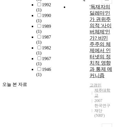
4
1992
'독재자의
(1)
딜레마'인
1990
가 권위주
(1)
의적 '사이
1989
(1)
버체제'인
1987
가? 비민
(1)
주주의 체
1982
제에서 인
(1)
터넷의 정
1967
치적 영향
(1)
과 통제 메
1946
(1)
커니즘
오늘 본 자료
고경민
제주대학
교
2007
한국연구
재단
(NRF)