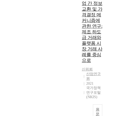
업 간 정보
교환 및 가
격결정 메
커니즘에
관한 연구:
제조 하도
급 거래와
플랫폼 시
장 거래 사
례를 중심
으로
신위뢰
산업연구
원
2021
국가정책
연구포털
(NKIS)
원
문