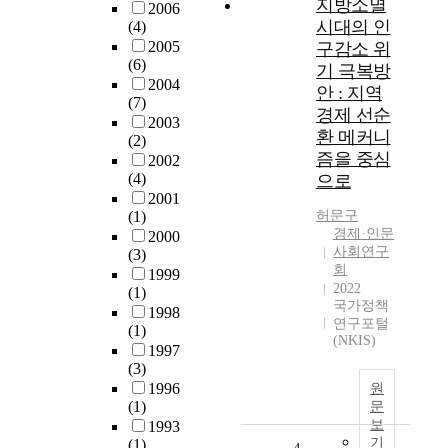
지방소멸
2006
시대의 인
(4)
2005
구감소 위
(6)
기 극복방
2004
안 : 지역
(7)
경제 선순
2003
환 메커니
(2)
즘을 중심
2002
(4)
으로
2001
(1)
허문구
경제·인문
2000
사회연구
(3)
회
1999
2022
(1)
국가정책
1998
연구포털
(1)
(NKIS)
1997
(3)
1996
원
(1)
문
보
1993
기
(1)