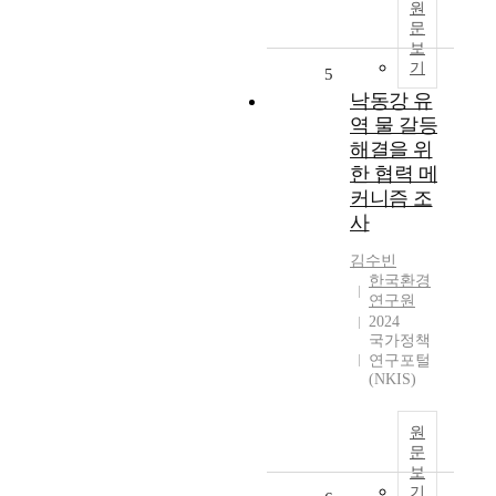
원
문
보
기
5
낙동강 유
역 물 갈등
해결을 위
한 협력 메
커니즘 조
사
김수빈
한국환경
연구원
2024
국가정책
연구포털
(NKIS)
원
문
보
기