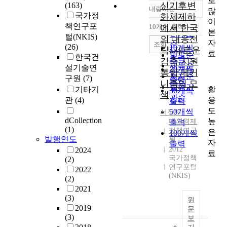
로
신기후변
(163)
내림차순
많
정확도
국가정
화체제하
이
순
책연구포
10개씩 출력
에서 한국
내림차순
본
인기도
털(NKIS)
의 대응전
자
순
조회
(26)
10개씩
략: 새로운
료
연도순
한국건
출력
감축-지원
제목순
설기술연
20개씩
통합 메커
저자순
구원
(7)
출력
니즘의 모
발행기
활
기타기
30개씩
색
관순
용
관
(4)
출력
도
50개씩
서정민
dCollection
높
대외경제
출력
(1)
정책연구
은
100개씩
발행연도
원
자
출력
2012
2024
료
국가정책
(2)
연구포털
2022
(NKIS)
(2)
2021
(3)
원
2019
문
(3)
보