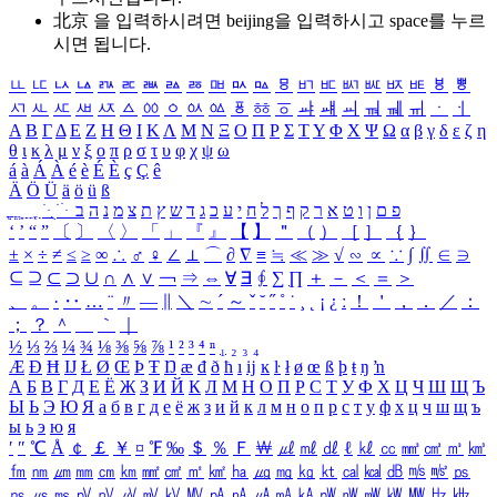
北京 을 입력하시려면
beijing
을 입력하시고 space를 누르
시면 됩니다.
ㅥ
ㅦ
ㅧ
ㅨ
ㅩ
ㅪ
ㅫ
ㅬ
ㅭ
ㅮ
ㅯ
ㅰ
ㅱ
ㅲ
ㅳ
ㅴ
ㅵ
ㅶ
ㅷ
ㅸ
ㅹ
ㅺ
ㅻ
ㅼ
ㅽ
ㅾ
ㅿ
ㆀ
ㆁ
ㆂ
ㆃ
ㆄ
ㆅ
ㆆ
ㆇ
ㆈ
ㆉ
ㆊ
ㆋ
ㆌ
ㆍ
ㆎ
Α
Β
Γ
Δ
Ε
Ζ
Η
Θ
Ι
Κ
Λ
Μ
Ν
Ξ
Ο
Π
Ρ
Σ
Τ
Υ
Φ
Χ
Ψ
Ω
α
β
γ
δ
ε
ζ
η
θ
ι
κ
λ
μ
ν
ξ
ο
π
ρ
σ
τ
υ
φ
χ
ψ
ω
á
à
Á
À
é
è
É
È
ç
Ç
ê
Ä
Ö
Ü
ä
ö
ü
ß
ְ
ֳ
ֲ
ֱ
ָ
ַ
ֵ
ֶ
ִ
ֹ
ּ
ֻ
ׂ
ׁ
ּ
ב
ה
נ
מ
צ
ת
ץ
ש
ד
ג
כ
ע
י
ח
ל
ך
ף
ק
ר
א
ט
ו
ן
ם
פ
‘
’
“
”
〔
〕
〈
〉
「
」
『
』
【
】
＂
（
）
［
］
｛
｝
±
×
÷
≠
≤
≥
∞
∴
♂
♀
∠
⊥
⌒
∂
∇
≡
≒
≪
≫
√
∽
∝
∵
∫
∬
∈
∋
⊆
⊇
⊂
⊃
∪
∩
∧
∨
￢
⇒
⇔
∀
∃
∮
∑
∏
＋
－
＜
＝
＞
、
。
·
‥
…
¨
〃
―
∥
＼
∼
´
～
ˇ
˘
˝
˚
˙
¸
˛
¡
¿
ː
！
＇
，
．
／
：
；
？
＾
＿
｀
｜
½
⅓
⅔
¼
¾
⅛
⅜
⅝
⅞
¹
²
³
⁴
ⁿ
₁
₂
₃
₄
Æ
Ð
Ħ
Ĳ
Ł
Ø
Œ
Þ
Ŧ
Ŋ
æ
đ
ð
ħ
ı
ĳ
ĸ
ŀ
ł
ø
œ
ß
þ
ŧ
ŋ
ŉ
А
Б
В
Г
Д
Е
Ё
Ж
З
И
Й
К
Л
М
Н
О
П
Р
С
Т
У
Ф
Х
Ц
Ч
Ш
Щ
Ъ
Ы
Ь
Э
Ю
Я
а
б
в
г
д
е
ё
ж
з
и
й
к
л
м
н
о
п
р
с
т
у
ф
х
ц
ч
ш
щ
ъ
ы
ь
э
ю
я
′
″
℃
Å
￠
￡
￥
¤
℉
‰
＄
％
Ｆ
￦
㎕
㎖
㎗
ℓ
㎘
㏄
㎣
㎤
㎥
㎦
㎙
㎚
㎛
㎜
㎝
㎞
㎟
㎠
㎡
㎢
㏊
㎍
㎎
㎏
㏏
㎈
㎉
㏈
㎧
㎨
㎰
㎱
㎲
㎳
㎴
㎵
㎶
㎷
㎸
㎹
㎀
㎁
㎂
㎃
㎄
㎺
㎻
㎽
㎾
㎿
㎐
㎑