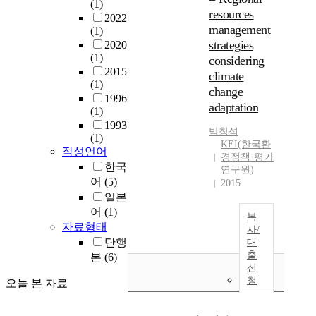
(1)
resources
2022
management
(1)
strategies
2020
(1)
considering
2015
climate
(1)
change
1996
adaptation
(1)
1993
박창석
(1)
KEI(한국환
작성언어
경정책·평가
한국
연구원)
어
(5)
2015
일본
어
(1)
복
자료형태
사/
단행
대
출
본
(6)
신
청
오늘 본 자료