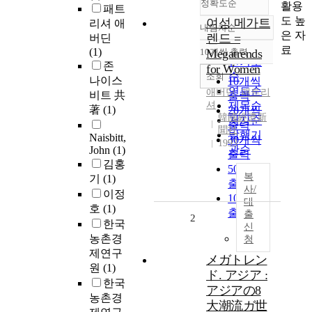
정확도순
활용
패트
도 높
여성 메가트
리셔 애
내림차순
정확도
은 자
렌드 =
버딘
순
료
(1)
10개씩 출력
Megatrends
내림차순
인기도
존
for Women
순
조회
나이스
10개씩
연도순
애버딘, 패트리
비트 共
출력
셔
제목순
著
(1)
20개씩
韓國經濟新
저자순
출력
聞社
발행기
Naisbitt,
30개씩
1993
관순
John
(1)
출력
김홍
50개씩
복
기
(1)
출력
사/
이정
100개씩
대
호
(1)
출력
출
2
한국
신
농촌경
청
제연구
メガトレン
원
(1)
ド. アジア :
한국
アジアの8
농촌경
大潮流ガ世