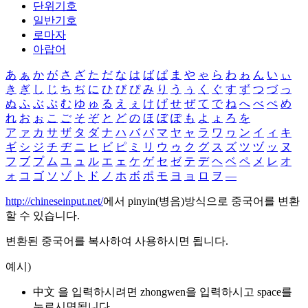
단위기호
일반기호
로마자
아랍어
あ
ぁ
か
が
さ
ざ
た
だ
な
は
ば
ぱ
ま
や
ゃ
ら
わ
ゎ
ん
い
ぃ
き
ぎ
し
じ
ち
ぢ
に
ひ
び
ぴ
み
り
う
ぅ
く
ぐ
す
ず
つ
づ
っ
ぬ
ふ
ぶ
ぷ
む
ゆ
ゅ
る
え
ぇ
け
げ
せ
ぜ
て
で
ね
へ
べ
ぺ
め
れ
お
ぉ
こ
ご
そ
ぞ
と
ど
の
ほ
ぼ
ぽ
も
よ
ょ
ろ
を
ア
ァ
カ
サ
ザ
タ
ダ
ナ
ハ
バ
パ
マ
ヤ
ャ
ラ
ワ
ヮ
ン
イ
ィ
キ
ギ
シ
ジ
チ
ヂ
ニ
ヒ
ビ
ピ
ミ
リ
ウ
ゥ
ク
グ
ス
ズ
ツ
ヅ
ッ
ヌ
フ
ブ
プ
ム
ユ
ュ
ル
エ
ェ
ケ
ゲ
セ
ゼ
テ
デ
ヘ
ベ
ペ
メ
レ
オ
ォ
コ
ゴ
ソ
ゾ
ト
ド
ノ
ホ
ボ
ポ
モ
ヨ
ョ
ロ
ヲ
―
http://chineseinput.net/
에서 pinyin(병음)방식으로 중국어를 변환
할 수 있습니다.
변환된 중국어를 복사하여 사용하시면 됩니다.
예시)
中文 을 입력하시려면
zhongwen
을 입력하시고 space를
누르시면됩니다.