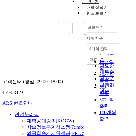
내보내기
내책장담기
한글로보기
정확도순
내림차순
정확도
순
10개씩 출력
내림차순
인기도
순
조회
10개씩
연도순
출력
제목순
20개씩
저자순
출력
고객센터 (평일: 09:00~18:00)
발행기
30개씩
관순
1599-3122
출력
50개씩
ARS 번호안내
출력
100개씩
관련누리집
출력
대학공개강의(KOCW)
학술정보통계시스템(Rinfo)
외국학술지지원센터(FRIC)