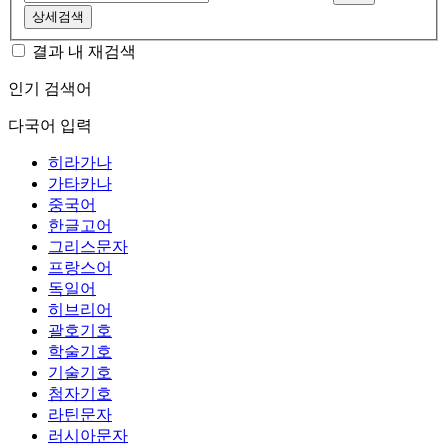
상세검색
결과 내 재검색
인기 검색어
다국어 입력
히라가나
가타카나
중국어
한글고어
그리스문자
프랑스어
독일어
히브리어
괄호기호
학술기호
기술기호
첨자기호
라틴문자
러시아문자