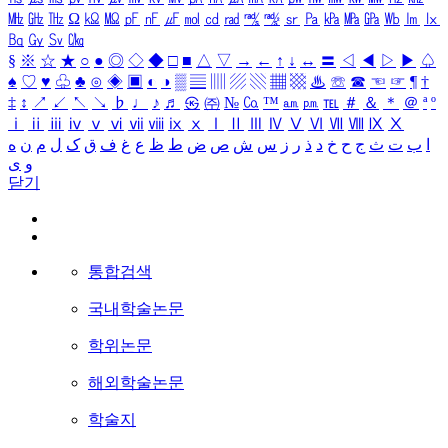
㎒
㎓
㎔
Ω
㏀
㏁
㎊
㎋
㎌
㏖
㏅
㎭
㎮
㎯
㏛
㎩
㎪
㎫
㎬
㏝
㏐
㏓
㏃
㏉
㏜
㏆
§
※
☆
★
○
●
◎
◇
◆
□
■
△
▽
→
←
↑
↓
↔
〓
◁
◀
▷
▶
♤
♠
♡
♥
♧
♣
⊙
◈
▣
◐
◑
▒
▤
▥
▨
▧
▦
▩
♨
☏
☎
☜
☞
¶
†
‡
↕
↗
↙
↖
↘
♭
♩
♪
♬
㉿
㈜
№
㏇
™
㏂
㏘
℡
＃
＆
＊
＠
ª
º
ⅰ
ⅱ
ⅲ
ⅳ
ⅴ
ⅵ
ⅶ
ⅷ
ⅸ
ⅹ
Ⅰ
Ⅱ
Ⅲ
Ⅳ
Ⅴ
Ⅵ
Ⅶ
Ⅷ
Ⅸ
Ⅹ
ا
ب
ت
ث
ج
ح
خ
د
ذ
ر
ز
س
ش
ص
ض
ط
ظ
ع
غ
ف
ق
ک
ل
م
ن
ه
و
ی
닫기
통합검색
국내학술논문
학위논문
해외학술논문
학술지