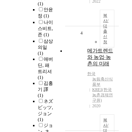
2022
(1)
안윤
정
(1)
복
사/
나이
대
스비트,
출
4
존
(1)
신
삼상
청
의일
메가트렌드
(1)
와 농업·농
애버
촌의 미래
딘, 패
트리셔
한국
(1)
농림축산식
김홍
품부
기 譯
KREI(한국
(1)
농촌경제연
구원)
ネズ
2020
ビッツ,
ジョン
(1)
복
ジョ
사/
대
ン. ネ