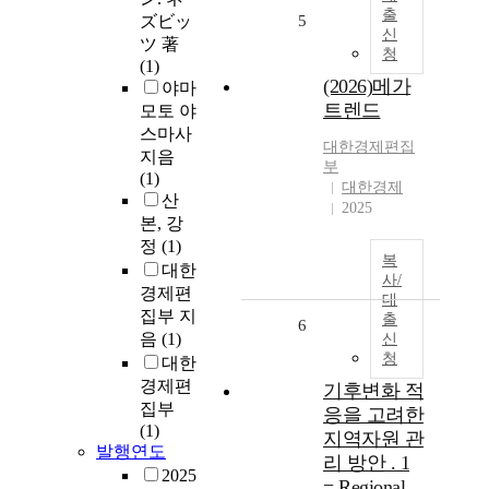
출
ズビッ
5
신
ツ 著
청
(1)
(2026)메가
야마
트렌드
모토 야
스마사
대한경제편집
지음
부
(1)
대한경제
산
2025
본, 강
정
(1)
복
대한
사/
경제편
대
집부 지
출
6
음
(1)
신
청
대한
경제편
기후변화 적
집부
응을 고려한
(1)
지역자원 관
발행연도
리 방안 . 1
2025
= Regional