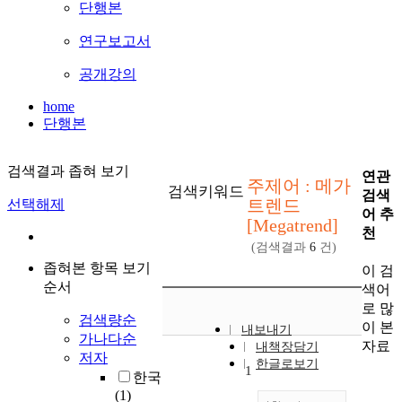
단행본
연구보고서
공개강의
home
단행본
검색결과 좁혀 보기
연관
주제어 : 메가
검색키워드
검색
트렌드
선택해제
어 추
[Megatrend]
천
(검색결과
6
건)
좁혀본 항목 보기
이 검
순서
색어
로 많
검색량순
이 본
내보내기
가나다순
자료
내책장담기
저자
한글로보기
1
한국
(1)