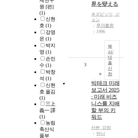
제연구
界を變える
원 [편]
(1)
ネズビッツ, ジ
신현
ョン
호
(1)
早川書房
1996
강영
은
(1)
박지
복
영
(1)
사/
대
손민
출
3
수
(1)
신
박창
청
석
(1)
빅테크 미래
신현
보고서 2025
호 옮김
: 미래 비즈
(1)
니스를 지배
三上
할 부의 키
義一 譯
(1)
워드
농림
산본, 강정
축산식
반니
품부