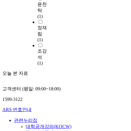
a
안
t
l
구
러
i
윤천
어
h
o
s
을
h
a
의
나
t
탁
리
r
m
f
구
e
n
필
개
i
(1)
터
o
e
u
성
b
g
요
선
c
러
u
n
t
해
e
u
성
점
a
정재
시
g
o
u
보
s
a
및
으
l
림
의
h
n
r
았
t
g
목
로
a
(1)
개
7
o
e
다
o
e
적
는
n
념
t
f
m
.
f
e
,
학
d
조강
을
h
l
e
이
t
d
연
습
c
석
정
c
i
d
는
r
u
구
목
r
(1)
의
u
n
i
핵
a
c
사
표
e
하
r
g
a
심
i
a
검
에
오늘 본 자료
a
였
r
u
c
역
t
t
토
따
t
다
i
i
o
량
s
i
,
른
i
.
c
s
m
고객센터 (평일: 09:00~18:00)
신
o
o
연
수
v
2
u
t
m
장
f
n
구
업
e
절
1599-3122
l
i
u
을
K
’
방
주
l
에
u
c
n
위
o
a
법
제
a
ARS 번호안내
서
m
d
i
한
r
n
을
별
n
는
a
e
c
매
e
d
서
로
관련누리집
g
인
n
s
a
체
a
‘
술
체
u
대학공개강의(KOCW)
터
d
t
t
언
n
A
하
계