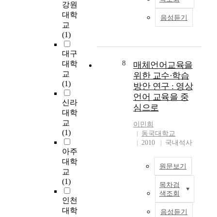
s
h
체
강원
a
할
년
i
w
i
언
n
을
개
대학
o
음성듣기
r
s
어
g
보
정
교
u
i
r
교
u
다
교
(1)
s
t
e
육
a
적
육
m
t
s
이
g
극
과
대구
e
e
e
더
e
적
정
8
대학
매체언어교육을
d
n
a
욱
e
으
에
교
위한 교수·학습
i
w
r
활
d
로
이
(1)
a
방안 연구 : 영상
i
c
발
u
담
르
,
언어 교육을 중
t
h
하
c
당
기
신라
t
심으로
h
m
게
a
한
까
대학
a
a
a
이
t
다
지
교
k
이민희
c
k
루
i
.
매
(1)
e
동국대학교
c
e
어
o
국
체
2010
국내석사
p
o
s
질
n
어
언
아주
i
m
u
것
.
과
어
대학
c
m
원문보기
s
으
T
교
교
교
t
o
e
로
h
육
육
(1)
u
목차검
d
o
기
T
i
은
이
r
색조회
a
f
대
h
s
이
어
인천
e
t
'
된
i
s
러
떻
대학
s
음성듣기
i
W
다
s