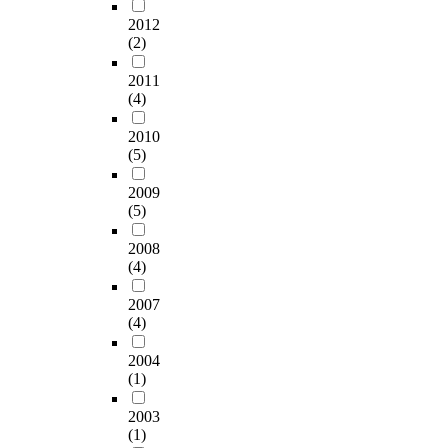
s
용
o
t
u
회
z
n
구
기
i
2012
할
v
r
g
,
a
a
체
초
(2)
v
때
e
i
g
문
t
l
적
를
e
에
r
b
e
화
i
y
인
제
2011
l
지
s
u
s
사
o
s
교
공
(4)
y
녀
p
t
t
회
n
i
수
하
a
야
e
i
a
로
e
2010
s
·
고
c
할
c
v
(5)
m
일
d
o
학
,
c
능
i
e
e
컬
u
f
습
이
e
력
f
t
2009
d
어
c
p
방
에
p
인
(5)
i
o
i
지
a
r
법
따
t
인
c
a
a
는
t
e
에
라
e
터
2008
t
q
-
현
i
v
대
인
d
(4)
넷
r
u
l
대
o
i
한
터
,
뉴
a
i
a
사
n
o
연
넷
t
2007
스
i
c
n
회
b
u
구
매
(4)
h
리
n
k
g
를
u
s
는
체
e
터
i
a
u
이
t
r
아
를
2004
i
러
n
n
a
끌
f
e
직
활
(1)
r
시
g
d
g
어
o
s
미
용
K
를
c
e
e
나
r
2003
e
비
한
o
신
o
a
(1)
t
가
m
a
한
교
r
장