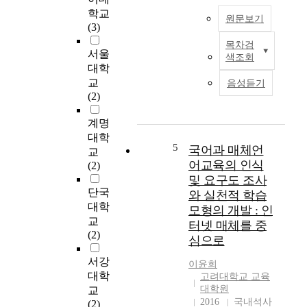
e
어
학교
m
원문보기
t
와
(3)
u
h
음
l
목차검
2
o
성
서울
t
색조회
0
d
언
대학
i
1
s
어
c
교
음성듣기
5
o
의
h
(2)
개
f
매
a
정
e
체
계명
n
교
d
환
n
대학
육
u
경
5
국어과 매체언
e
교
과
c
에
어교육의 인식
l
(2)
정
a
서
s
및 요구도 조사
이
t
벗
,
단국
와 실천적 학습
시
i
어
a
대학
모형의 개발 : 인
행
o
나
r
교
터넷 매체를 중
되
n
다
e
(2)
심으로
면
o
매
p
서
n
체
o
서강
이윤희
우
t
환
s
대학
고려대학교 교육
리
h
경
i
대학원
교
나
e
의
t
2016
국내석사
(2)