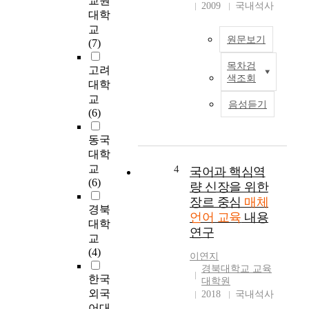
교원
i
g
2009
국내석사
대학
s
i
t
교
n
원문보기
o
(7)
a
p
n
목차검
고려
r
현
e
색조회
o
대
대학
r
v
사
교
a
음성듣기
i
회
(6)
o
d
는
f
e
새
동국
m
a
로
대학
u
l
운
교
4
국어과 핵심역
l
t
매
(6)
t
량 신장을 위한
e
체
i
장르 중심
매체
r
의
경북
m
언어 교육
내용
n
등
대학
e
연구
a
장
교
d
t
으
(4)
i
이연지
i
로
a
경북대학교 교육
v
문
한국
a
대학원
e
자
외국
2018
국내석사
n
m
언
어대
d