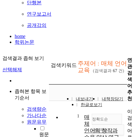
단행본
연구보고서
공개강의
home
학위논문
검색결과 좁혀 보기
연
주제어 : 매체 언어
검색키워드
관
교육
선택해제
(검색결과
67
건)
검
색
어
좁혀본 항목 보
추
기순서
천
내보내기
내책장담기
한글로보기
검색량순
이
가나다순
1
매
검
정확도순
원문유무
체
색
언어의 창작과
내림차순
어
정확도
원문