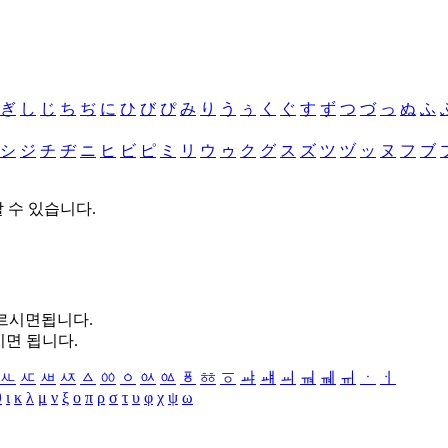
ぎ
し
じ
ち
ぢ
に
ひ
び
ぴ
み
り
う
ぅ
く
ぐ
す
ず
つ
づ
っ
ぬ
ふ
シ
ジ
チ
ヂ
ニ
ヒ
ビ
ピ
ミ
リ
ウ
ゥ
ク
グ
ス
ズ
ツ
ヅ
ッ
ヌ
フ
ブ
할 수 있습니다.
누르시면됩니다.
시면 됩니다.
ㅻ
ㅼ
ㅽ
ㅾ
ㅿ
ㆀ
ㆁ
ㆂ
ㆃ
ㆄ
ㆅ
ㆆ
ㆇ
ㆈ
ㆉ
ㆊ
ㆋ
ㆌ
ㆍ
ㆎ
θ
ι
κ
λ
μ
ν
ξ
ο
π
ρ
σ
τ
υ
φ
χ
ψ
ω