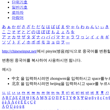
단위기호
일반기호
로마자
아랍어
あ
ぁ
か
が
さ
ざ
た
だ
な
は
ば
ぱ
ま
や
ゃ
ら
わ
ゎ
ん
い
ぃ
き
こ
ご
そ
ぞ
と
ど
の
ほ
ぼ
ぽ
も
よ
ょ
ろ
を
ア
ァ
カ
サ
ザ
タ
ダ
ナ
ハ
バ
パ
マ
ヤ
ャ
ラ
ワ
ヮ
ン
イ
ィ
キ
ギ
ソ
ゾ
ト
ド
ノ
ホ
ボ
ポ
モ
ヨ
ョ
ロ
ヲ
―
http://chineseinput.net/
에서 pinyin(병음)방식으로 중국어를 변환
변환된 중국어를 복사하여 사용하시면 됩니다.
예시)
中文 을 입력하시려면
zhongwen
을 입력하시고 space를
北京 을 입력하시려면
beijing
을 입력하시고 space를 누르
ㅥ
ㅦ
ㅧ
ㅨ
ㅩ
ㅪ
ㅫ
ㅬ
ㅭ
ㅮ
ㅯ
ㅰ
ㅱ
ㅲ
ㅳ
ㅴ
ㅵ
ㅶ
ㅷ
ㅸ
ㅹ
ㅺ
Α
Β
Γ
Δ
Ε
Ζ
Η
Θ
Ι
Κ
Λ
Μ
Ν
Ξ
Ο
Π
Ρ
Σ
Τ
Υ
Φ
Χ
Ψ
Ω
α
β
γ
δ
ε
ζ
η
á
à
Á
À
é
è
É
È
ç
Ç
ê
Ä
Ö
Ü
ä
ö
ü
ß