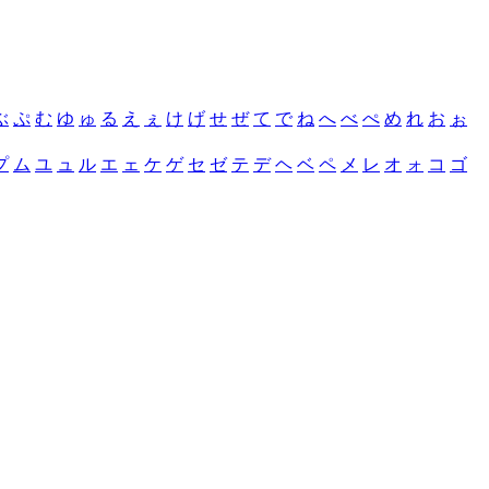
ぶ
ぷ
む
ゆ
ゅ
る
え
ぇ
け
げ
せ
ぜ
て
で
ね
へ
べ
ぺ
め
れ
お
ぉ
プ
ム
ユ
ュ
ル
エ
ェ
ケ
ゲ
セ
ゼ
テ
デ
ヘ
ベ
ペ
メ
レ
オ
ォ
コ
ゴ