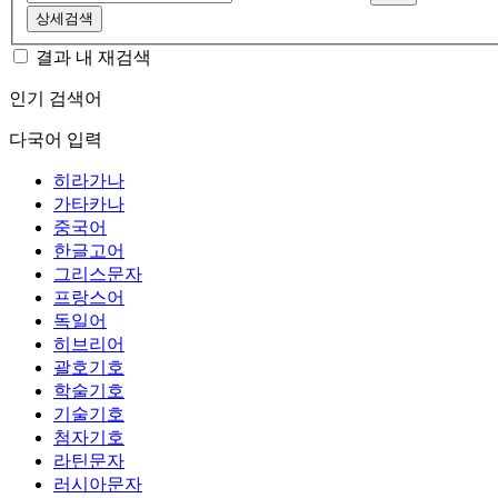
상세검색
결과 내 재검색
인기 검색어
다국어 입력
히라가나
가타카나
중국어
한글고어
그리스문자
프랑스어
독일어
히브리어
괄호기호
학술기호
기술기호
첨자기호
라틴문자
러시아문자