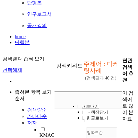
단행본
연구보고서
공개강의
home
단행본
검색결과 좁혀 보기
연관
주제어 : 마케
검색키워드
검색
팅사례
선택해제
어 추
(검색결과
46
건)
천
좁혀본 항목 보기
이 검
순서
색어
로 많
내보내기
검색량순
이 본
내책장담기
가나다순
한글로보기
자료
1
저자
정확도순
KMAC