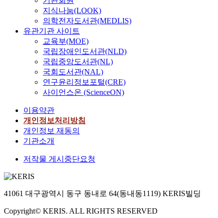
기관회원
지식나눔(LOOK)
의학전자도서관(MEDLIS)
유관기관 사이트
교육부(MOE)
국립장애인도서관(NLD)
국립중앙도서관(NL)
국회도서관(NAL)
연구윤리정보포털(CRE)
사이언스온 (ScienceON)
이용약관
개인정보처리방침
개인정보 재동의
기관소개
저작물 게시중단요청
41061 대구광역시 동구 동내로 64(동내동1119) KERIS빌딩
Copyright© KERIS. ALL RIGHTS RESERVED