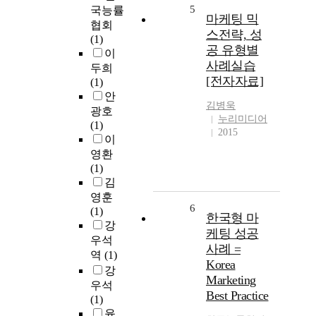
5
국능률
마케팅 믹
협회
스전략, 성
(1)
공 유형별
이
사례실습
두희
[전자자료]
(1)
안
김병욱
광호
누리미디어
(1)
2015
이
영환
(1)
김
영훈
6
(1)
한국형 마
강
케팅 성공
우석
사례 =
역
(1)
Korea
강
Marketing
우석
Best Practice
(1)
윤