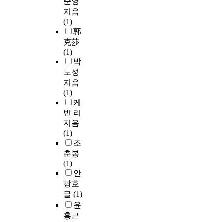
준영
지음
(1)
郭
克莎
(1)
박
노성
지음
(1)
케
빈 리
지음
(1)
조
춘봉
(1)
안
광호
글
(1)
윤
홍근