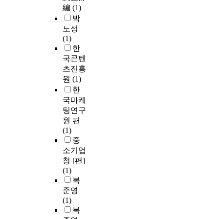
編
(1)
박
노성
(1)
한
국콘텐
츠진흥
원
(1)
한
국마케
팅연구
원 편
(1)
중
소기업
청 [편]
(1)
복
준영
(1)
복