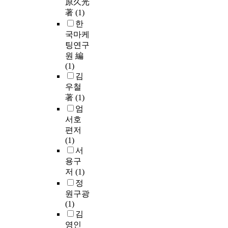
原久光
著
(1)
한
국마케
팅연구
원 編
(1)
김
우철
著
(1)
엄
서호
편저
(1)
서
용구
저
(1)
정
원구광
(1)
김
영인