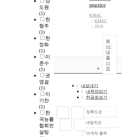
강
practice
도원
(1)
KMAC
한
KMAC
형주
2016
(1)
한
복
정화
사/
(1)
대
이
출
춘수
신
청
(1)
권
영걸
내보내기
(1)
내책장담기
이
한글로보기
기찬
(1)
정확도순
한
국능률
내림차순
정확도
협회컨
순
설팅
10개씩 출력
내림차순