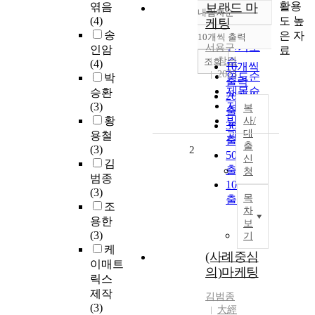
활용
엮음
브랜드 마
내림차순
정확도
도 높
(4)
케팅
순
송
은 자
10개씩 출력
내림차순
인기도
서용구
인암
료
창명
순
조회
(4)
10개씩
2025
연도순
박
출력
제목순
승환
20개씩
저자순
(3)
복
출력
황
발행기
사/
30개씩
대
용철
관순
출력
출
(3)
2
50개씩
신
김
출력
청
범종
100개씩
(3)
목
출력
조
차
용한
보
(3)
기
케
(사례중심
이매트
의)마케팅
릭스
제작
김범종
(3)
大經