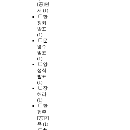
[공]편
저
(1)
한
정화
발표
(1)
문
영수
발표
(1)
양
성식
발표
(1)
장
해라
(1)
한
형주
[공]지
음
(1)