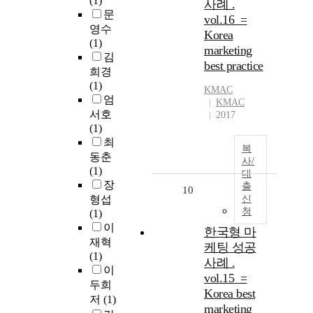
(1)
사례 .
문
vol.16 =
영수
Korea
(1)
marketing
김
best practice
희경
(1)
KMAC
엄
KMAC
서호
2017
(1)
최
복
동춘
사/
(1)
대
장
출
10
형섭
신
청
(1)
이
한국형 마
재혁
케팅 성공
(1)
사례 .
이
vol.15 =
두희
Korea best
저
(1)
marketing