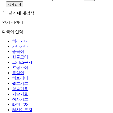
상세검색
결과 내 재검색
인기 검색어
다국어 입력
히라가나
가타카나
중국어
한글고어
그리스문자
프랑스어
독일어
히브리어
괄호기호
학술기호
기술기호
첨자기호
라틴문자
러시아문자