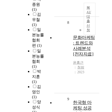
종원
복
(1)
사/
김
대
우철
출
8
(1)
신
일
청
본능률
문화마케팅
협회
: 트렌드와
편
(1)
사례분석
일
[전자자료]
본능률
협회
윤홍근
(1)
청람
박
2023
지훈
(1)
김
영인
(1)
9
양
한국형 마
성식
케팅 성공