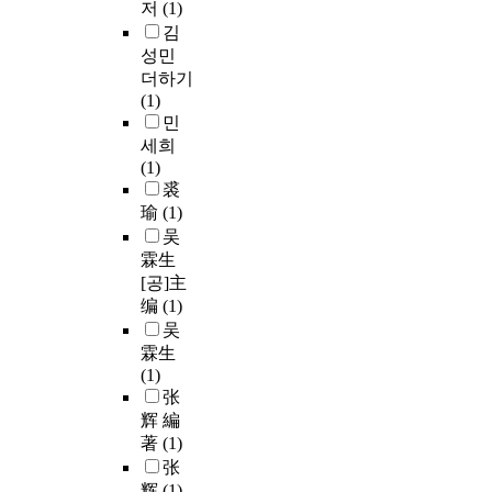
저
(1)
김
성민
더하기
(1)
민
세희
(1)
裘
瑜
(1)
吴
霖生
[공]主
编
(1)
吴
霖生
(1)
张
辉 編
著
(1)
张
辉
(1)