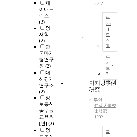
케
2012
이매트
릭스
복
(3)
사/
정
대
재학
출
3
(2)
신
청
한
국마케
목
팅연구
차
원
(2)
보
대
기
산경제
마케팅事例
연구소
硏究
(2)
정
배무언
보통신
仁荷大學校
공무원
出版部
교육원
1992
[편]
(2)
정
복
보통신