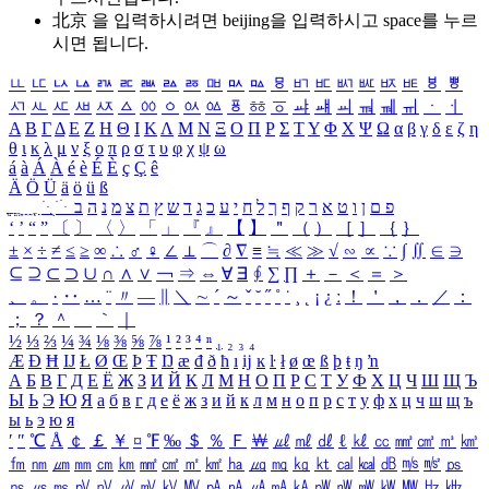
北京 을 입력하시려면
beijing
을 입력하시고 space를 누르
시면 됩니다.
ㅥ
ㅦ
ㅧ
ㅨ
ㅩ
ㅪ
ㅫ
ㅬ
ㅭ
ㅮ
ㅯ
ㅰ
ㅱ
ㅲ
ㅳ
ㅴ
ㅵ
ㅶ
ㅷ
ㅸ
ㅹ
ㅺ
ㅻ
ㅼ
ㅽ
ㅾ
ㅿ
ㆀ
ㆁ
ㆂ
ㆃ
ㆄ
ㆅ
ㆆ
ㆇ
ㆈ
ㆉ
ㆊ
ㆋ
ㆌ
ㆍ
ㆎ
Α
Β
Γ
Δ
Ε
Ζ
Η
Θ
Ι
Κ
Λ
Μ
Ν
Ξ
Ο
Π
Ρ
Σ
Τ
Υ
Φ
Χ
Ψ
Ω
α
β
γ
δ
ε
ζ
η
θ
ι
κ
λ
μ
ν
ξ
ο
π
ρ
σ
τ
υ
φ
χ
ψ
ω
á
à
Á
À
é
è
É
È
ç
Ç
ê
Ä
Ö
Ü
ä
ö
ü
ß
ְ
ֳ
ֲ
ֱ
ָ
ַ
ֵ
ֶ
ִ
ֹ
ּ
ֻ
ׂ
ׁ
ּ
ב
ה
נ
מ
צ
ת
ץ
ש
ד
ג
כ
ע
י
ח
ל
ך
ף
ק
ר
א
ט
ו
ן
ם
פ
‘
’
“
”
〔
〕
〈
〉
「
」
『
』
【
】
＂
（
）
［
］
｛
｝
±
×
÷
≠
≤
≥
∞
∴
♂
♀
∠
⊥
⌒
∂
∇
≡
≒
≪
≫
√
∽
∝
∵
∫
∬
∈
∋
⊆
⊇
⊂
⊃
∪
∩
∧
∨
￢
⇒
⇔
∀
∃
∮
∑
∏
＋
－
＜
＝
＞
、
。
·
‥
…
¨
〃
―
∥
＼
∼
´
～
ˇ
˘
˝
˚
˙
¸
˛
¡
¿
ː
！
＇
，
．
／
：
；
？
＾
＿
｀
｜
½
⅓
⅔
¼
¾
⅛
⅜
⅝
⅞
¹
²
³
⁴
ⁿ
₁
₂
₃
₄
Æ
Ð
Ħ
Ĳ
Ł
Ø
Œ
Þ
Ŧ
Ŋ
æ
đ
ð
ħ
ı
ĳ
ĸ
ŀ
ł
ø
œ
ß
þ
ŧ
ŋ
ŉ
А
Б
В
Г
Д
Е
Ё
Ж
З
И
Й
К
Л
М
Н
О
П
Р
С
Т
У
Ф
Х
Ц
Ч
Ш
Щ
Ъ
Ы
Ь
Э
Ю
Я
а
б
в
г
д
е
ё
ж
з
и
й
к
л
м
н
о
п
р
с
т
у
ф
х
ц
ч
ш
щ
ъ
ы
ь
э
ю
я
′
″
℃
Å
￠
￡
￥
¤
℉
‰
＄
％
Ｆ
￦
㎕
㎖
㎗
ℓ
㎘
㏄
㎣
㎤
㎥
㎦
㎙
㎚
㎛
㎜
㎝
㎞
㎟
㎠
㎡
㎢
㏊
㎍
㎎
㎏
㏏
㎈
㎉
㏈
㎧
㎨
㎰
㎱
㎲
㎳
㎴
㎵
㎶
㎷
㎸
㎹
㎀
㎁
㎂
㎃
㎄
㎺
㎻
㎽
㎾
㎿
㎐
㎑