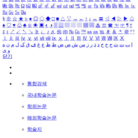
㎒
㎓
㎔
Ω
㏀
㏁
㎊
㎋
㎌
㏖
㏅
㎭
㎮
㎯
㏛
㎩
㎪
㎫
㎬
㏝
㏐
㏓
㏃
㏉
㏜
㏆
§
※
☆
★
○
●
◎
◇
◆
□
■
△
▽
→
←
↑
↓
↔
〓
◁
◀
▷
▶
♤
♠
♡
♥
♧
♣
⊙
◈
▣
◐
◑
▒
▤
▥
▨
▧
▦
▩
♨
☏
☎
☜
☞
¶
†
‡
↕
↗
↙
↖
↘
♭
♩
♪
♬
㉿
㈜
№
㏇
™
㏂
㏘
℡
＃
＆
＊
＠
ª
º
ⅰ
ⅱ
ⅲ
ⅳ
ⅴ
ⅵ
ⅶ
ⅷ
ⅸ
ⅹ
Ⅰ
Ⅱ
Ⅲ
Ⅳ
Ⅴ
Ⅵ
Ⅶ
Ⅷ
Ⅸ
Ⅹ
ا
ب
ت
ث
ج
ح
خ
د
ذ
ر
ز
س
ش
ص
ض
ط
ظ
ع
غ
ف
ق
ک
ل
م
ن
ه
و
ی
닫기
통합검색
국내학술논문
학위논문
해외학술논문
학술지