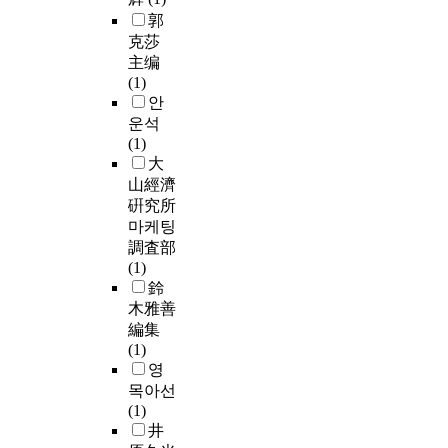
郭
克莎
主编
(1)
안
운석
(1)
大
山經濟
硏究所
마케팅
調査部
(1)
鈴
木雅善
編集
(1)
영
목아선
(1)
井