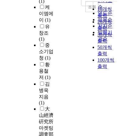
인기도
(1)
순
조회
케
10개씩
연도순
이엠에
출력
제목순
이
(1)
20개씩
저자순
유
출력
발행기
창조
30개씩
관순
(1)
출력
중
50개씩
소기업
출력
청
(1)
100개씩
황
출력
용철
저
(1)
김
병욱
지음
(1)
大
山經濟
硏究所
마켓팅
調査部