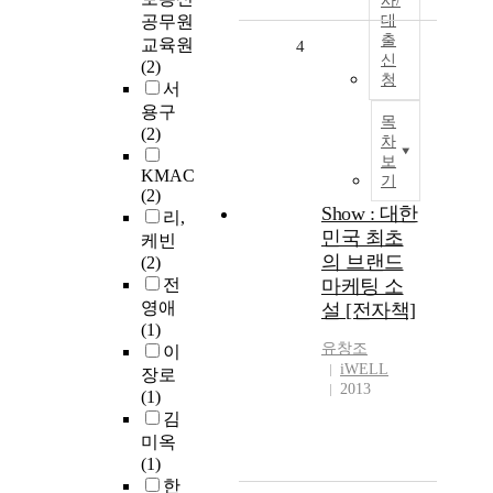
사/
공무원
대
출
교육원
4
신
(2)
청
서
용구
목
(2)
차
보
KMAC
기
(2)
Show : 대한
리,
민국 최초
케빈
의 브랜드
(2)
전
마케팅 소
영애
설 [전자책]
(1)
유창조
이
iWELL
장로
2013
(1)
김
미옥
(1)
한