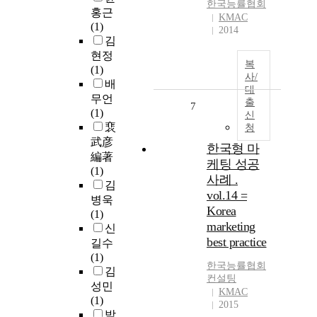
한국능률협회
홍근
KMAC
(1)
2014
김
현정
복
(1)
사/
배
대
무언
출
7
(1)
신
裵
청
武彦
한국형 마
編著
케팅 성공
(1)
사례 .
김
vol.14 =
병욱
Korea
(1)
marketing
신
best practice
길수
(1)
한국능률협회
김
컨설팅
성민
KMAC
(1)
2015
박