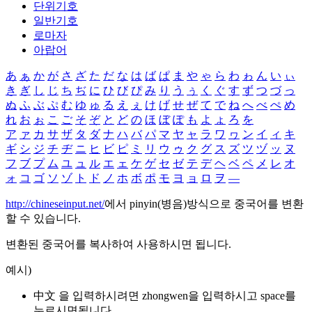
단위기호
일반기호
로마자
아랍어
あ
ぁ
か
が
さ
ざ
た
だ
な
は
ば
ぱ
ま
や
ゃ
ら
わ
ゎ
ん
い
ぃ
き
ぎ
し
じ
ち
ぢ
に
ひ
び
ぴ
み
り
う
ぅ
く
ぐ
す
ず
つ
づ
っ
ぬ
ふ
ぶ
ぷ
む
ゆ
ゅ
る
え
ぇ
け
げ
せ
ぜ
て
で
ね
へ
べ
ぺ
め
れ
お
ぉ
こ
ご
そ
ぞ
と
ど
の
ほ
ぼ
ぽ
も
よ
ょ
ろ
を
ア
ァ
カ
サ
ザ
タ
ダ
ナ
ハ
バ
パ
マ
ヤ
ャ
ラ
ワ
ヮ
ン
イ
ィ
キ
ギ
シ
ジ
チ
ヂ
ニ
ヒ
ビ
ピ
ミ
リ
ウ
ゥ
ク
グ
ス
ズ
ツ
ヅ
ッ
ヌ
フ
ブ
プ
ム
ユ
ュ
ル
エ
ェ
ケ
ゲ
セ
ゼ
テ
デ
ヘ
ベ
ペ
メ
レ
オ
ォ
コ
ゴ
ソ
ゾ
ト
ド
ノ
ホ
ボ
ポ
モ
ヨ
ョ
ロ
ヲ
―
http://chineseinput.net/
에서 pinyin(병음)방식으로 중국어를 변환
할 수 있습니다.
변환된 중국어를 복사하여 사용하시면 됩니다.
예시)
中文 을 입력하시려면
zhongwen
을 입력하시고 space를
누르시면됩니다.