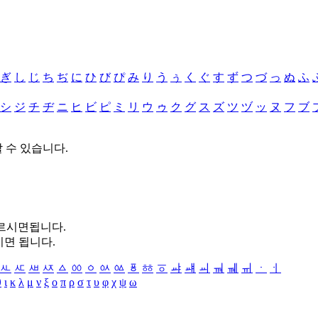
ぎ
し
じ
ち
ぢ
に
ひ
び
ぴ
み
り
う
ぅ
く
ぐ
す
ず
つ
づ
っ
ぬ
ふ
シ
ジ
チ
ヂ
ニ
ヒ
ビ
ピ
ミ
リ
ウ
ゥ
ク
グ
ス
ズ
ツ
ヅ
ッ
ヌ
フ
ブ
할 수 있습니다.
누르시면됩니다.
시면 됩니다.
ㅻ
ㅼ
ㅽ
ㅾ
ㅿ
ㆀ
ㆁ
ㆂ
ㆃ
ㆄ
ㆅ
ㆆ
ㆇ
ㆈ
ㆉ
ㆊ
ㆋ
ㆌ
ㆍ
ㆎ
θ
ι
κ
λ
μ
ν
ξ
ο
π
ρ
σ
τ
υ
φ
χ
ψ
ω