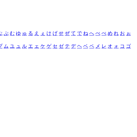
ぶ
ぷ
む
ゆ
ゅ
る
え
ぇ
け
げ
せ
ぜ
て
で
ね
へ
べ
ぺ
め
れ
お
ぉ
プ
ム
ユ
ュ
ル
エ
ェ
ケ
ゲ
セ
ゼ
テ
デ
ヘ
ベ
ペ
メ
レ
オ
ォ
コ
ゴ