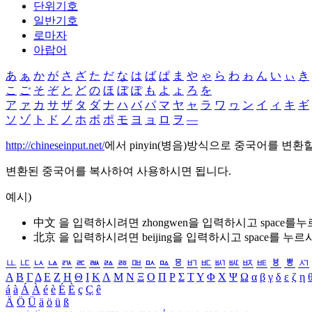
단위기호
일반기호
로마자
아랍어
あ
ぁ
か
が
さ
ざ
た
だ
な
は
ば
ぱ
ま
や
ゃ
ら
わ
ゎ
ん
い
ぃ
き
こ
ご
そ
ぞ
と
ど
の
ほ
ぼ
ぽ
も
よ
ょ
ろ
を
ア
ァ
カ
サ
ザ
タ
ダ
ナ
ハ
バ
パ
マ
ヤ
ャ
ラ
ワ
ヮ
ン
イ
ィ
キ
ギ
ソ
ゾ
ト
ド
ノ
ホ
ボ
ポ
モ
ヨ
ョ
ロ
ヲ
―
http://chineseinput.net/
에서 pinyin(병음)방식으로 중국어를 변환
변환된 중국어를 복사하여 사용하시면 됩니다.
예시)
中文 을 입력하시려면
zhongwen
을 입력하시고 space를
北京 을 입력하시려면
beijing
을 입력하시고 space를 누르
ㅥ
ㅦ
ㅧ
ㅨ
ㅩ
ㅪ
ㅫ
ㅬ
ㅭ
ㅮ
ㅯ
ㅰ
ㅱ
ㅲ
ㅳ
ㅴ
ㅵ
ㅶ
ㅷ
ㅸ
ㅹ
ㅺ
Α
Β
Γ
Δ
Ε
Ζ
Η
Θ
Ι
Κ
Λ
Μ
Ν
Ξ
Ο
Π
Ρ
Σ
Τ
Υ
Φ
Χ
Ψ
Ω
α
β
γ
δ
ε
ζ
η
á
à
Á
À
é
è
É
È
ç
Ç
ê
Ä
Ö
Ü
ä
ö
ü
ß