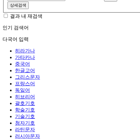
상세검색
결과 내 재검색
인기 검색어
다국어 입력
히라가나
가타카나
중국어
한글고어
그리스문자
프랑스어
독일어
히브리어
괄호기호
학술기호
기술기호
첨자기호
라틴문자
러시아문자