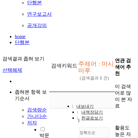
단행본
연구보고서
공개강의
home
단행본
검색결과 좁혀 보기
연관 검
주제어 : 마시
검색키워드
색어 추
마루
선택해제
천
(검색결과
1
건)
이 검색
좁혀본 항목 보
어로 많
기순서
이 본 자
료
내보내기
검색량순
내책장담기
가나다순
한글로보기
1
저자
활용도
정확도순
높은 자
박문