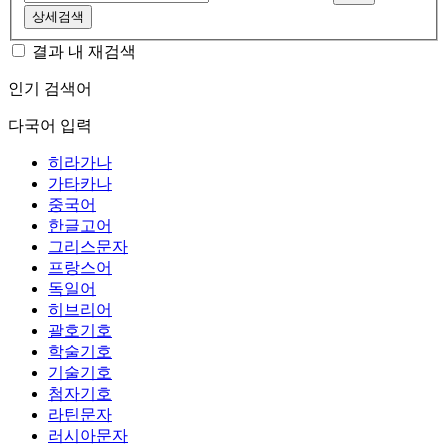
상세검색
결과 내 재검색
인기 검색어
다국어 입력
히라가나
가타카나
중국어
한글고어
그리스문자
프랑스어
독일어
히브리어
괄호기호
학술기호
기술기호
첨자기호
라틴문자
러시아문자