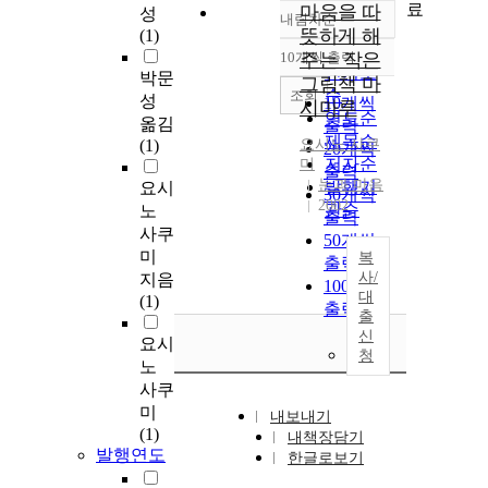
료
마음을 따
성
내림차순
정확도
뜻하게 해
(1)
순
10개씩 출력
주는 작은
내림차순
인기도
박문
그림책 마
순
조회
성
10개씩
시마루
연도순
옮김
출력
제목순
(1)
요시노 사쿠
20개씩
저자순
미
출력
눈과 마음
발행기
요시
30개씩
2002
관순
노
출력
사쿠
50개씩
미
복
출력
사/
지음
100개씩
대
(1)
출력
출
신
요시
청
노
사쿠
미
내보내기
(1)
내책장담기
발행연도
한글로보기