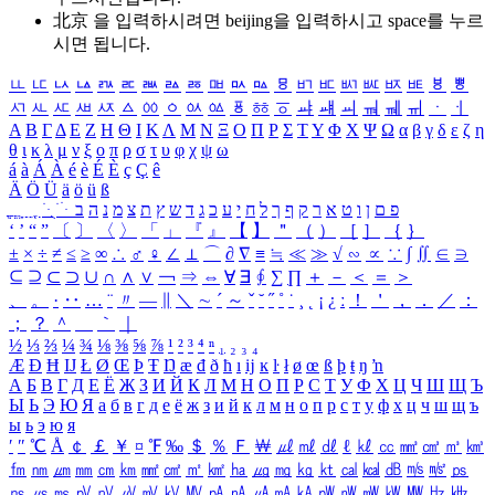
北京 을 입력하시려면
beijing
을 입력하시고 space를 누르
시면 됩니다.
ㅥ
ㅦ
ㅧ
ㅨ
ㅩ
ㅪ
ㅫ
ㅬ
ㅭ
ㅮ
ㅯ
ㅰ
ㅱ
ㅲ
ㅳ
ㅴ
ㅵ
ㅶ
ㅷ
ㅸ
ㅹ
ㅺ
ㅻ
ㅼ
ㅽ
ㅾ
ㅿ
ㆀ
ㆁ
ㆂ
ㆃ
ㆄ
ㆅ
ㆆ
ㆇ
ㆈ
ㆉ
ㆊ
ㆋ
ㆌ
ㆍ
ㆎ
Α
Β
Γ
Δ
Ε
Ζ
Η
Θ
Ι
Κ
Λ
Μ
Ν
Ξ
Ο
Π
Ρ
Σ
Τ
Υ
Φ
Χ
Ψ
Ω
α
β
γ
δ
ε
ζ
η
θ
ι
κ
λ
μ
ν
ξ
ο
π
ρ
σ
τ
υ
φ
χ
ψ
ω
á
à
Á
À
é
è
É
È
ç
Ç
ê
Ä
Ö
Ü
ä
ö
ü
ß
ְ
ֳ
ֲ
ֱ
ָ
ַ
ֵ
ֶ
ִ
ֹ
ּ
ֻ
ׂ
ׁ
ּ
ב
ה
נ
מ
צ
ת
ץ
ש
ד
ג
כ
ע
י
ח
ל
ך
ף
ק
ר
א
ט
ו
ן
ם
פ
‘
’
“
”
〔
〕
〈
〉
「
」
『
』
【
】
＂
（
）
［
］
｛
｝
±
×
÷
≠
≤
≥
∞
∴
♂
♀
∠
⊥
⌒
∂
∇
≡
≒
≪
≫
√
∽
∝
∵
∫
∬
∈
∋
⊆
⊇
⊂
⊃
∪
∩
∧
∨
￢
⇒
⇔
∀
∃
∮
∑
∏
＋
－
＜
＝
＞
、
。
·
‥
…
¨
〃
―
∥
＼
∼
´
～
ˇ
˘
˝
˚
˙
¸
˛
¡
¿
ː
！
＇
，
．
／
：
；
？
＾
＿
｀
｜
½
⅓
⅔
¼
¾
⅛
⅜
⅝
⅞
¹
²
³
⁴
ⁿ
₁
₂
₃
₄
Æ
Ð
Ħ
Ĳ
Ł
Ø
Œ
Þ
Ŧ
Ŋ
æ
đ
ð
ħ
ı
ĳ
ĸ
ŀ
ł
ø
œ
ß
þ
ŧ
ŋ
ŉ
А
Б
В
Г
Д
Е
Ё
Ж
З
И
Й
К
Л
М
Н
О
П
Р
С
Т
У
Ф
Х
Ц
Ч
Ш
Щ
Ъ
Ы
Ь
Э
Ю
Я
а
б
в
г
д
е
ё
ж
з
и
й
к
л
м
н
о
п
р
с
т
у
ф
х
ц
ч
ш
щ
ъ
ы
ь
э
ю
я
′
″
℃
Å
￠
￡
￥
¤
℉
‰
＄
％
Ｆ
￦
㎕
㎖
㎗
ℓ
㎘
㏄
㎣
㎤
㎥
㎦
㎙
㎚
㎛
㎜
㎝
㎞
㎟
㎠
㎡
㎢
㏊
㎍
㎎
㎏
㏏
㎈
㎉
㏈
㎧
㎨
㎰
㎱
㎲
㎳
㎴
㎵
㎶
㎷
㎸
㎹
㎀
㎁
㎂
㎃
㎄
㎺
㎻
㎽
㎾
㎿
㎐
㎑