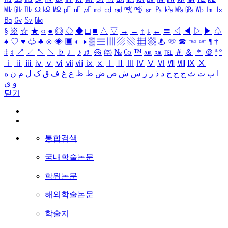
㎒
㎓
㎔
Ω
㏀
㏁
㎊
㎋
㎌
㏖
㏅
㎭
㎮
㎯
㏛
㎩
㎪
㎫
㎬
㏝
㏐
㏓
㏃
㏉
㏜
㏆
§
※
☆
★
○
●
◎
◇
◆
□
■
△
▽
→
←
↑
↓
↔
〓
◁
◀
▷
▶
♤
♠
♡
♥
♧
♣
⊙
◈
▣
◐
◑
▒
▤
▥
▨
▧
▦
▩
♨
☏
☎
☜
☞
¶
†
‡
↕
↗
↙
↖
↘
♭
♩
♪
♬
㉿
㈜
№
㏇
™
㏂
㏘
℡
＃
＆
＊
＠
ª
º
ⅰ
ⅱ
ⅲ
ⅳ
ⅴ
ⅵ
ⅶ
ⅷ
ⅸ
ⅹ
Ⅰ
Ⅱ
Ⅲ
Ⅳ
Ⅴ
Ⅵ
Ⅶ
Ⅷ
Ⅸ
Ⅹ
ا
ب
ت
ث
ج
ح
خ
د
ذ
ر
ز
س
ش
ص
ض
ط
ظ
ع
غ
ف
ق
ک
ل
م
ن
ه
و
ی
닫기
통합검색
국내학술논문
학위논문
해외학술논문
학술지