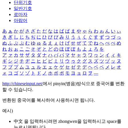
단위기호
일반기호
로마자
아랍어
あ
ぁ
か
が
さ
ざ
た
だ
な
は
ば
ぱ
ま
や
ゃ
ら
わ
ゎ
ん
い
ぃ
き
ぎ
し
じ
ち
ぢ
に
ひ
び
ぴ
み
り
う
ぅ
く
ぐ
す
ず
つ
づ
っ
ぬ
ふ
ぶ
ぷ
む
ゆ
ゅ
る
え
ぇ
け
げ
せ
ぜ
て
で
ね
へ
べ
ぺ
め
れ
お
ぉ
こ
ご
そ
ぞ
と
ど
の
ほ
ぼ
ぽ
も
よ
ょ
ろ
を
ア
ァ
カ
サ
ザ
タ
ダ
ナ
ハ
バ
パ
マ
ヤ
ャ
ラ
ワ
ヮ
ン
イ
ィ
キ
ギ
シ
ジ
チ
ヂ
ニ
ヒ
ビ
ピ
ミ
リ
ウ
ゥ
ク
グ
ス
ズ
ツ
ヅ
ッ
ヌ
フ
ブ
プ
ム
ユ
ュ
ル
エ
ェ
ケ
ゲ
セ
ゼ
テ
デ
ヘ
ベ
ペ
メ
レ
オ
ォ
コ
ゴ
ソ
ゾ
ト
ド
ノ
ホ
ボ
ポ
モ
ヨ
ョ
ロ
ヲ
―
http://chineseinput.net/
에서 pinyin(병음)방식으로 중국어를 변환
할 수 있습니다.
변환된 중국어를 복사하여 사용하시면 됩니다.
예시)
中文 을 입력하시려면
zhongwen
을 입력하시고 space를
누르시면됩니다.