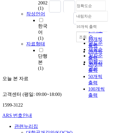
2002
정확도순
(1)
작성언어
내림차순
정확도
순
한국
10개씩 출력
내림차순
인기도
어
순
조회
(1)
10개씩
연도순
자료형태
출력
제목순
20개씩
저자순
단행
출력
발행기
본
30개씩
(1)
관순
출력
50개씩
오늘 본 자료
출력
100개씩
고객센터 (평일: 09:00~18:00)
출력
1599-3122
ARS 번호안내
관련누리집
대학공개강의(KOCW)