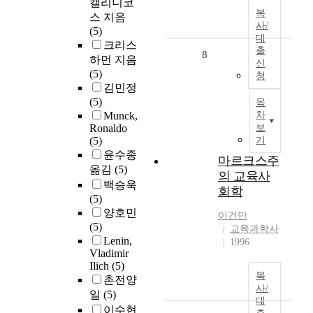
캘리니코
복
스 지음
사/
(5)
대
크리스
출
8
하먼 지음
신
(5)
청
김민정
(5)
목
Munck,
차
Ronaldo
보
(5)
기
윤수종
마르크스주
옮김
(5)
의 교육사
백승욱
회학
(5)
양호민
이건만
(5)
교육과학사
Lenin,
1996
Vladimir
Ilich
(5)
복
촌전양
사/
일
(5)
대
이수현