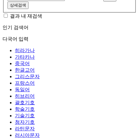
상세검색
결과 내 재검색
인기 검색어
다국어 입력
히라가나
가타카나
중국어
한글고어
그리스문자
프랑스어
독일어
히브리어
괄호기호
학술기호
기술기호
첨자기호
라틴문자
러시아문자