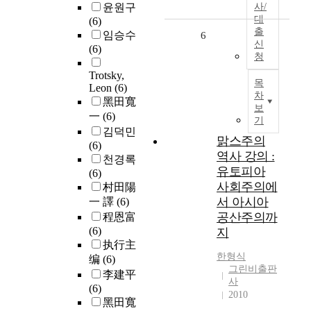
윤원구
사/
대
(6)
출
임승수
6
신
(6)
청
Trotsky,
목
Leon
(6)
차
黑田寬
보
一
(6)
기
김덕민
맑스주의
(6)
역사 강의 :
천경록
유토피아
(6)
사회주의에
村田陽
서 아시아
一 譯
(6)
공산주의까
程恩富
(6)
지
执行主
한형식
编
(6)
그린비출판
李建平
사
(6)
2010
黑田寬