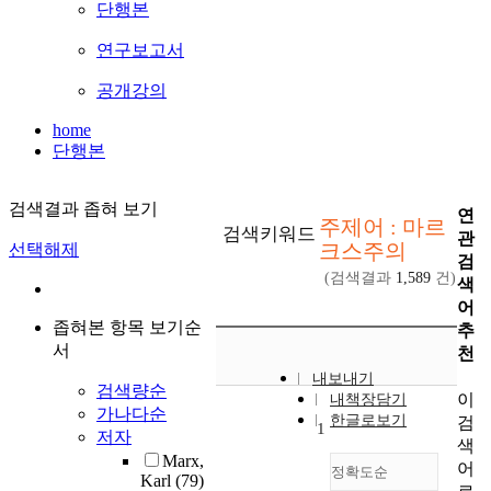
단행본
연구보고서
공개강의
home
단행본
검색결과 좁혀 보기
연
주제어 : 마르
검색키워드
관
크스주의
선택해제
검
(검색결과
1,589
건)
색
어
좁혀본 항목 보기순
추
서
천
내보내기
검색량순
이
내책장담기
가나다순
한글로보기
검
1
저자
색
Marx,
어
정확도순
Karl
(79)