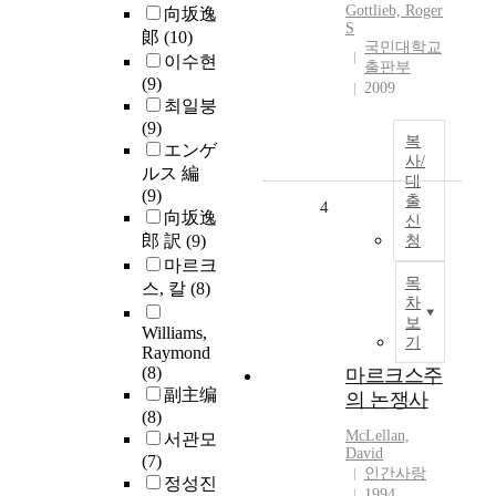
Gottlieb, Roger
向坂逸
S
郞
(10)
국민대학교
이수현
출판부
(9)
2009
최일붕
(9)
복
エンゲ
사/
ルス 編
대
(9)
출
4
向坂逸
신
郎 訳
(9)
청
마르크
목
스, 칼
(8)
차
보
Williams,
기
Raymond
(8)
마르크스주
副主编
의 논쟁사
(8)
McLellan,
서관모
David
(7)
인간사랑
정성진
1994