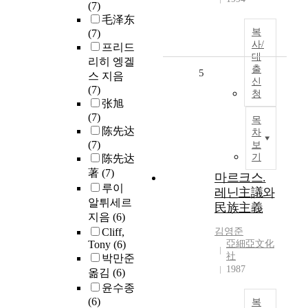
(7)
毛泽东
복
(7)
사/
프리드
대
리히 엥겔
출
5
스 지음
신
(7)
청
张旭
(7)
목
陈先达
차
(7)
보
기
陈先达
著
(7)
마르크스.
루이
레닌主議와
알튀세르
民族主義
지음
(6)
Cliff,
김영준
Tony
(6)
亞細亞文化
社
박만준
1987
옮김
(6)
윤수종
(6)
복