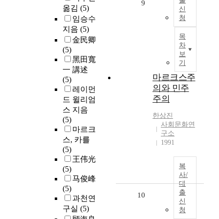
출
9
옮김
(5)
신
청
임승수
지음
(5)
목
金民卿
차
(5)
보
黑田寬
기
一 講述
마르크스주
(5)
의와 민주
레이먼
주의
드 윌리엄
스 지음
한상진
(5)
사회문화연
마르크
구소
스, 카를
1991
(5)
王伟光
복
(5)
사/
马俊峰
대
(5)
출
10
과천연
신
구실
(5)
청