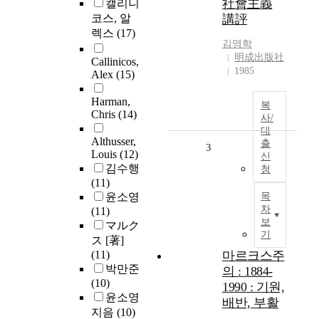
社會主義
캘리니
코스, 알
講評
렉스
(17)
김영학
明成出版社
Callinicos,
1985
Alex
(15)
Harman,
복
Chris
(14)
사/
대
Althusser,
출
3
Louis
(12)
신
김수행
청
(11)
윤소영
목
차
(11)
보
マルク
기
ス [著]
(11)
마르크스주
박만준
의 : 1884-
(10)
1990 : 기원,
윤소영
배반, 부활
지음
(10)