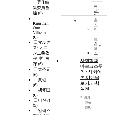
一著作編
복
集委員會
사/
編
(6)
대
출
7
Kuusinen,
신
Otto
청
Vilhelm
(6)
목
マルク
차
ス·レ-ニ
보
ン主義敎
기
程刊行會
사회학과
譯
(6)
마르크스주
党圣元
의 : 사회이
(6)
론.이데올
黄瑾
로기.과학.
(6)
실천
胡怀国
(6)
전병재
이진경
한울
(5)
1985
알렉스