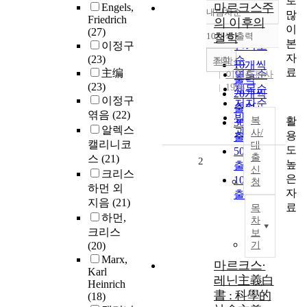
로
마르크스주
Engels,
내림차순
많
정확도
Friedrich
의 이후의
이
순
(27)
10개씩 출력
철학
내림차순
본
이정구
인기도
자
(23)
순
조회
전광식
10개씩
료
主编
연도순
이문출판사
출력
(23)
1996
제목순
20개씩
이정구
저자순
출력
엮음
(22)
발행기
활
복
30개씩
알렉스
관순
사/
용
출력
캘리니코
대
도
50개씩
출
스
(21)
2
높
출력
신
크리스
은
100개씩
청
하먼 외
자
출력
지음
(21)
료
목
하먼,
차
크리스
보
(20)
기
Marx,
마르크스·
Karl
레닌主義白
Heinrich
書 : 科學的
(18)