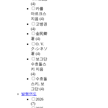
(4)
카를
마르크스
지음
(4)
고병권
(4)
金民卿
著
(4)
O. V.
ク-シネソ
著
(4)
보그단
수흐돌스
키 지음
(4)
수흐돌
스키, 보
그단
(4)
발행연도
2026
(7)