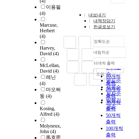
(4)
이용필
(4)
내보내기
내책장담기
Marcuse,
한글로보기
Herbert
(4)
정확도순
Harvey,
내림차순
David
(4)
정확도
순
10개씩 출력
McLellan,
내림차순
인기도
David
(4)
순
조회
10개씩
레닌
연도순
출력
(4)
제목순
20개씩
마오쩌
저자순
출력
둥
(4)
발행기
30개씩
관순
Kosing,
출력
Alfred
(4)
50개씩
출력
Molyneux,
100개씩
John
(4)
출력
馬克思