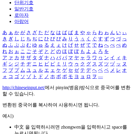
단위기호
일반기호
로마자
아랍어
あ
ぁ
か
が
さ
ざ
た
だ
な
は
ば
ぱ
ま
や
ゃ
ら
わ
ゎ
ん
い
ぃ
き
ぎ
し
じ
ち
ぢ
に
ひ
び
ぴ
み
り
う
ぅ
く
ぐ
す
ず
つ
づ
っ
ぬ
ふ
ぶ
ぷ
む
ゆ
ゅ
る
え
ぇ
け
げ
せ
ぜ
て
で
ね
へ
べ
ぺ
め
れ
お
ぉ
こ
ご
そ
ぞ
と
ど
の
ほ
ぼ
ぽ
も
よ
ょ
ろ
を
ア
ァ
カ
サ
ザ
タ
ダ
ナ
ハ
バ
パ
マ
ヤ
ャ
ラ
ワ
ヮ
ン
イ
ィ
キ
ギ
シ
ジ
チ
ヂ
ニ
ヒ
ビ
ピ
ミ
リ
ウ
ゥ
ク
グ
ス
ズ
ツ
ヅ
ッ
ヌ
フ
ブ
プ
ム
ユ
ュ
ル
エ
ェ
ケ
ゲ
セ
ゼ
テ
デ
ヘ
ベ
ペ
メ
レ
オ
ォ
コ
ゴ
ソ
ゾ
ト
ド
ノ
ホ
ボ
ポ
モ
ヨ
ョ
ロ
ヲ
―
http://chineseinput.net/
에서 pinyin(병음)방식으로 중국어를 변환
할 수 있습니다.
변환된 중국어를 복사하여 사용하시면 됩니다.
예시)
中文 을 입력하시려면
zhongwen
을 입력하시고 space를
누르시면됩니다.