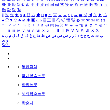
㎒
㎓
㎔
Ω
㏀
㏁
㎊
㎋
㎌
㏖
㏅
㎭
㎮
㎯
㏛
㎩
㎪
㎫
㎬
㏝
㏐
㏓
㏃
㏉
㏜
㏆
§
※
☆
★
○
●
◎
◇
◆
□
■
△
▽
→
←
↑
↓
↔
〓
◁
◀
▷
▶
♤
♠
♡
♥
♧
♣
⊙
◈
▣
◐
◑
▒
▤
▥
▨
▧
▦
▩
♨
☏
☎
☜
☞
¶
†
‡
↕
↗
↙
↖
↘
♭
♩
♪
♬
㉿
㈜
№
㏇
™
㏂
㏘
℡
＃
＆
＊
＠
ª
º
ⅰ
ⅱ
ⅲ
ⅳ
ⅴ
ⅵ
ⅶ
ⅷ
ⅸ
ⅹ
Ⅰ
Ⅱ
Ⅲ
Ⅳ
Ⅴ
Ⅵ
Ⅶ
Ⅷ
Ⅸ
Ⅹ
ا
ب
ت
ث
ج
ح
خ
د
ذ
ر
ز
س
ش
ص
ض
ط
ظ
ع
غ
ف
ق
ک
ل
م
ن
ه
و
ی
닫기
통합검색
국내학술논문
학위논문
해외학술논문
학술지