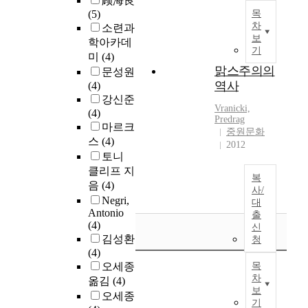
顾海良
(5)
목
차
소련과
보
학아카데
기
미
(4)
맑스주의의
문성원
역사
(4)
강신준
Vranicki,
(4)
Predrag
마르크
중원문화
스
(4)
2012
토니
클리프 지
복
음
(4)
사/
Negri,
대
Antonio
출
(4)
신
김성환
청
(4)
오세종
목
차
옮김
(4)
보
오세종
기