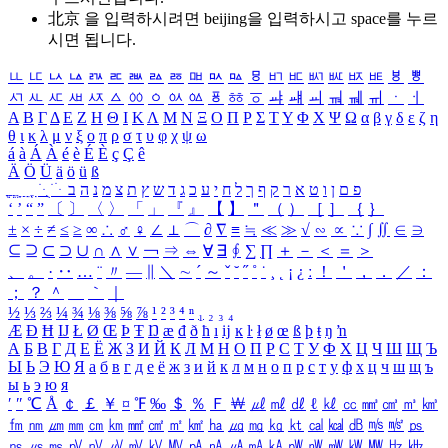
北京 을 입력하시려면
beijing
을 입력하시고 space를 누르
시면 됩니다.
ㅥ
ㅦ
ㅧ
ㅨ
ㅩ
ㅪ
ㅫ
ㅬ
ㅭ
ㅮ
ㅯ
ㅰ
ㅱ
ㅲ
ㅳ
ㅴ
ㅵ
ㅶ
ㅷ
ㅸ
ㅹ
ㅺ
ㅻ
ㅼ
ㅽ
ㅾ
ㅿ
ㆀ
ㆁ
ㆂ
ㆃ
ㆄ
ㆅ
ㆆ
ㆇ
ㆈ
ㆉ
ㆊ
ㆋ
ㆌ
ㆍ
ㆎ
Α
Β
Γ
Δ
Ε
Ζ
Η
Θ
Ι
Κ
Λ
Μ
Ν
Ξ
Ο
Π
Ρ
Σ
Τ
Υ
Φ
Χ
Ψ
Ω
α
β
γ
δ
ε
ζ
η
θ
ι
κ
λ
μ
ν
ξ
ο
π
ρ
σ
τ
υ
φ
χ
ψ
ω
á
à
Á
À
é
è
É
È
ç
Ç
ê
Ä
Ö
Ü
ä
ö
ü
ß
ְ
ֳ
ֲ
ֱ
ָ
ַ
ֵ
ֶ
ִ
ֹ
ּ
ֻ
ׂ
ׁ
ּ
ב
ה
נ
מ
צ
ת
ץ
ש
ד
ג
כ
ע
י
ח
ל
ך
ף
ק
ר
א
ט
ו
ן
ם
פ
‘
’
“
”
〔
〕
〈
〉
「
」
『
』
【
】
＂
（
）
［
］
｛
｝
±
×
÷
≠
≤
≥
∞
∴
♂
♀
∠
⊥
⌒
∂
∇
≡
≒
≪
≫
√
∽
∝
∵
∫
∬
∈
∋
⊆
⊇
⊂
⊃
∪
∩
∧
∨
￢
⇒
⇔
∀
∃
∮
∑
∏
＋
－
＜
＝
＞
、
。
·
‥
…
¨
〃
―
∥
＼
∼
´
～
ˇ
˘
˝
˚
˙
¸
˛
¡
¿
ː
！
＇
，
．
／
：
；
？
＾
＿
｀
｜
½
⅓
⅔
¼
¾
⅛
⅜
⅝
⅞
¹
²
³
⁴
ⁿ
₁
₂
₃
₄
Æ
Ð
Ħ
Ĳ
Ł
Ø
Œ
Þ
Ŧ
Ŋ
æ
đ
ð
ħ
ı
ĳ
ĸ
ŀ
ł
ø
œ
ß
þ
ŧ
ŋ
ŉ
А
Б
В
Г
Д
Е
Ё
Ж
З
И
Й
К
Л
М
Н
О
П
Р
С
Т
У
Ф
Х
Ц
Ч
Ш
Щ
Ъ
Ы
Ь
Э
Ю
Я
а
б
в
г
д
е
ё
ж
з
и
й
к
л
м
н
о
п
р
с
т
у
ф
х
ц
ч
ш
щ
ъ
ы
ь
э
ю
я
′
″
℃
Å
￠
￡
￥
¤
℉
‰
＄
％
Ｆ
￦
㎕
㎖
㎗
ℓ
㎘
㏄
㎣
㎤
㎥
㎦
㎙
㎚
㎛
㎜
㎝
㎞
㎟
㎠
㎡
㎢
㏊
㎍
㎎
㎏
㏏
㎈
㎉
㏈
㎧
㎨
㎰
㎱
㎲
㎳
㎴
㎵
㎶
㎷
㎸
㎹
㎀
㎁
㎂
㎃
㎄
㎺
㎻
㎽
㎾
㎿
㎐
㎑