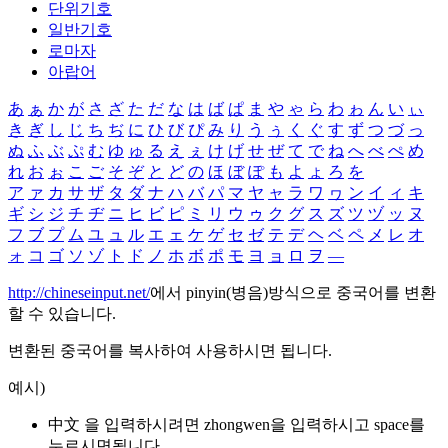
단위기호
일반기호
로마자
아랍어
あ
ぁ
か
が
さ
ざ
た
だ
な
は
ば
ぱ
ま
や
ゃ
ら
わ
ゎ
ん
い
ぃ
き
ぎ
し
じ
ち
ぢ
に
ひ
び
ぴ
み
り
う
ぅ
く
ぐ
す
ず
つ
づ
っ
ぬ
ふ
ぶ
ぷ
む
ゆ
ゅ
る
え
ぇ
け
げ
せ
ぜ
て
で
ね
へ
べ
ぺ
め
れ
お
ぉ
こ
ご
そ
ぞ
と
ど
の
ほ
ぼ
ぽ
も
よ
ょ
ろ
を
ア
ァ
カ
サ
ザ
タ
ダ
ナ
ハ
バ
パ
マ
ヤ
ャ
ラ
ワ
ヮ
ン
イ
ィ
キ
ギ
シ
ジ
チ
ヂ
ニ
ヒ
ビ
ピ
ミ
リ
ウ
ゥ
ク
グ
ス
ズ
ツ
ヅ
ッ
ヌ
フ
ブ
プ
ム
ユ
ュ
ル
エ
ェ
ケ
ゲ
セ
ゼ
テ
デ
ヘ
ベ
ペ
メ
レ
オ
ォ
コ
ゴ
ソ
ゾ
ト
ド
ノ
ホ
ボ
ポ
モ
ヨ
ョ
ロ
ヲ
―
http://chineseinput.net/
에서 pinyin(병음)방식으로 중국어를 변환
할 수 있습니다.
변환된 중국어를 복사하여 사용하시면 됩니다.
예시)
中文 을 입력하시려면
zhongwen
을 입력하시고 space를
누르시면됩니다.