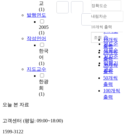
교
정확도순
e
(1)
s
발행연도
내림차순
t
정확도
i
순
2005
10개씩 출력
내림차순
g
인기도
(1)
a
순
조회
작성언어
10개씩
t
연도순
출력
e
제목순
한국
20개씩
d
저자순
어
출력
t
발행기
(1)
30개씩
h
지도교수
관순
출력
e
50개씩
e
한광
출력
f
희
100개씩
f
(1)
출력
e
c
오늘 본 자료
t
s
고객센터 (평일: 09:00~18:00)
o
f
1599-3122
n