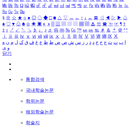
㎒
㎓
㎔
Ω
㏀
㏁
㎊
㎋
㎌
㏖
㏅
㎭
㎮
㎯
㏛
㎩
㎪
㎫
㎬
㏝
㏐
㏓
㏃
㏉
㏜
㏆
§
※
☆
★
○
●
◎
◇
◆
□
■
△
▽
→
←
↑
↓
↔
〓
◁
◀
▷
▶
♤
♠
♡
♥
♧
♣
⊙
◈
▣
◐
◑
▒
▤
▥
▨
▧
▦
▩
♨
☏
☎
☜
☞
¶
†
‡
↕
↗
↙
↖
↘
♭
♩
♪
♬
㉿
㈜
№
㏇
™
㏂
㏘
℡
＃
＆
＊
＠
ª
º
ⅰ
ⅱ
ⅲ
ⅳ
ⅴ
ⅵ
ⅶ
ⅷ
ⅸ
ⅹ
Ⅰ
Ⅱ
Ⅲ
Ⅳ
Ⅴ
Ⅵ
Ⅶ
Ⅷ
Ⅸ
Ⅹ
ا
ب
ت
ث
ج
ح
خ
د
ذ
ر
ز
س
ش
ص
ض
ط
ظ
ع
غ
ف
ق
ک
ل
م
ن
ه
و
ی
닫기
통합검색
국내학술논문
학위논문
해외학술논문
학술지