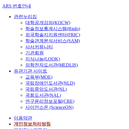
a
ARS 번호안내
v
i
관련누리집
g
대학공개강의(KOCW)
a
학술정보통계시스템(Rinfo)
t
외국학술지지원센터(FRIC)
i
학술관계분석서비스(SAM)
o
사서커뮤니티
n
기관회원
d
지식나눔(LOOK)
e
의학전자도서관(MEDLIS)
s
유관기관 사이트
i
교육부(MOE)
g
국립장애인도서관(NLD)
n
국립중앙도서관(NL)
o
국회도서관(NAL)
n
연구윤리정보포털(CRE)
u
s
사이언스온 (ScienceON)
a
이용약관
b
개인정보처리방침
i