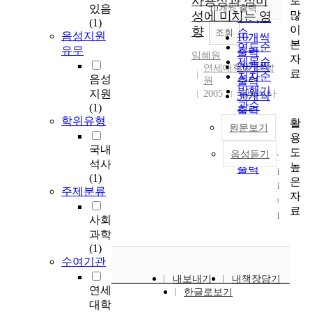
사용성과 심미
로
순
있음
10개씩 출력
내림차순
많
성에 미치는 영
인기도
(1)
이
향
순
조회
음성지원
10개씩
본
연도순
유무
출력
임혜원
자
제목순
20개씩
연세대학교 대학
료
저자순
음성
원
출력
발행기
지원
2005
국내석사
30개씩
관순
(1)
출력
학위유형
활
50개씩
원문보기
용
출력
국내
도
100개씩
음성듣기
T
석사
높
출력
h
(1)
은
i
주제분류
자
s
료
p
사회
a
과학
p
(1)
e
수여기관
r
내보내기
내책장담기
i
연세
한글로보기
n
대학
v