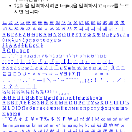
北京 을 입력하시려면
beijing
을 입력하시고 space를 누르
시면 됩니다.
ㅥ
ㅦ
ㅧ
ㅨ
ㅩ
ㅪ
ㅫ
ㅬ
ㅭ
ㅮ
ㅯ
ㅰ
ㅱ
ㅲ
ㅳ
ㅴ
ㅵ
ㅶ
ㅷ
ㅸ
ㅹ
ㅺ
ㅻ
ㅼ
ㅽ
ㅾ
ㅿ
ㆀ
ㆁ
ㆂ
ㆃ
ㆄ
ㆅ
ㆆ
ㆇ
ㆈ
ㆉ
ㆊ
ㆋ
ㆌ
ㆍ
ㆎ
Α
Β
Γ
Δ
Ε
Ζ
Η
Θ
Ι
Κ
Λ
Μ
Ν
Ξ
Ο
Π
Ρ
Σ
Τ
Υ
Φ
Χ
Ψ
Ω
α
β
γ
δ
ε
ζ
η
θ
ι
κ
λ
μ
ν
ξ
ο
π
ρ
σ
τ
υ
φ
χ
ψ
ω
á
à
Á
À
é
è
É
È
ç
Ç
ê
Ä
Ö
Ü
ä
ö
ü
ß
ְ
ֳ
ֲ
ֱ
ָ
ַ
ֵ
ֶ
ִ
ֹ
ּ
ֻ
ׂ
ׁ
ּ
ב
ה
נ
מ
צ
ת
ץ
ש
ד
ג
כ
ע
י
ח
ל
ך
ף
ק
ר
א
ט
ו
ן
ם
פ
‘
’
“
”
〔
〕
〈
〉
「
」
『
』
【
】
＂
（
）
［
］
｛
｝
±
×
÷
≠
≤
≥
∞
∴
♂
♀
∠
⊥
⌒
∂
∇
≡
≒
≪
≫
√
∽
∝
∵
∫
∬
∈
∋
⊆
⊇
⊂
⊃
∪
∩
∧
∨
￢
⇒
⇔
∀
∃
∮
∑
∏
＋
－
＜
＝
＞
、
。
·
‥
…
¨
〃
―
∥
＼
∼
´
～
ˇ
˘
˝
˚
˙
¸
˛
¡
¿
ː
！
＇
，
．
／
：
；
？
＾
＿
｀
｜
½
⅓
⅔
¼
¾
⅛
⅜
⅝
⅞
¹
²
³
⁴
ⁿ
₁
₂
₃
₄
Æ
Ð
Ħ
Ĳ
Ł
Ø
Œ
Þ
Ŧ
Ŋ
æ
đ
ð
ħ
ı
ĳ
ĸ
ŀ
ł
ø
œ
ß
þ
ŧ
ŋ
ŉ
А
Б
В
Г
Д
Е
Ё
Ж
З
И
Й
К
Л
М
Н
О
П
Р
С
Т
У
Ф
Х
Ц
Ч
Ш
Щ
Ъ
Ы
Ь
Э
Ю
Я
а
б
в
г
д
е
ё
ж
з
и
й
к
л
м
н
о
п
р
с
т
у
ф
х
ц
ч
ш
щ
ъ
ы
ь
э
ю
я
′
″
℃
Å
￠
￡
￥
¤
℉
‰
＄
％
Ｆ
￦
㎕
㎖
㎗
ℓ
㎘
㏄
㎣
㎤
㎥
㎦
㎙
㎚
㎛
㎜
㎝
㎞
㎟
㎠
㎡
㎢
㏊
㎍
㎎
㎏
㏏
㎈
㎉
㏈
㎧
㎨
㎰
㎱
㎲
㎳
㎴
㎵
㎶
㎷
㎸
㎹
㎀
㎁
㎂
㎃
㎄
㎺
㎻
㎽
㎾
㎿
㎐
㎑