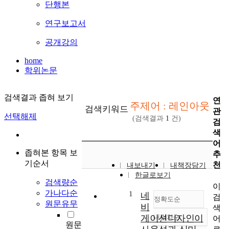
단행본
연구보고서
공개강의
home
학위논문
검색결과 좁혀 보기
연
주제어 : 레인아웃
검색키워드
관
선택해제
(검색결과
1
건)
검
색
어
좁혀본 항목 보
추
기순서
천
내보내기
내책장담기
한글로보기
검색량순
이
가나다순
1
네
검
정확도순
원문유무
비
색
게이션디자인이
내림차순
어
정확도
원문