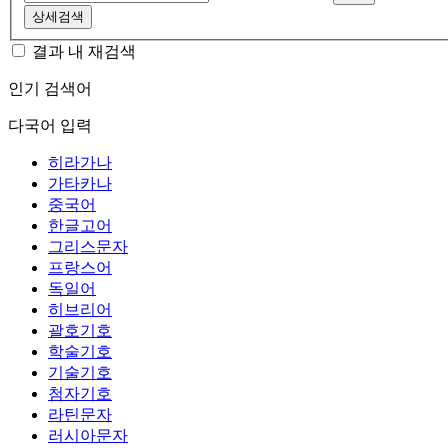
상세검색
결과 내 재검색
인기 검색어
다국어 입력
히라가나
가타카나
중국어
한글고어
그리스문자
프랑스어
독일어
히브리어
괄호기호
학술기호
기술기호
첨자기호
라틴문자
러시아문자