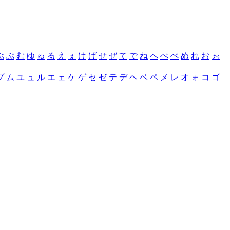
ぶ
ぷ
む
ゆ
ゅ
る
え
ぇ
け
げ
せ
ぜ
て
で
ね
へ
べ
ぺ
め
れ
お
ぉ
プ
ム
ユ
ュ
ル
エ
ェ
ケ
ゲ
セ
ゼ
テ
デ
ヘ
ベ
ペ
メ
レ
オ
ォ
コ
ゴ