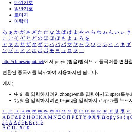
단위기호
일반기호
로마자
아랍어
あ
ぁ
か
が
さ
ざ
た
だ
な
は
ば
ぱ
ま
や
ゃ
ら
わ
ゎ
ん
い
ぃ
き
こ
ご
そ
ぞ
と
ど
の
ほ
ぼ
ぽ
も
よ
ょ
ろ
を
ア
ァ
カ
サ
ザ
タ
ダ
ナ
ハ
バ
パ
マ
ヤ
ャ
ラ
ワ
ヮ
ン
イ
ィ
キ
ギ
ソ
ゾ
ト
ド
ノ
ホ
ボ
ポ
モ
ヨ
ョ
ロ
ヲ
―
http://chineseinput.net/
에서 pinyin(병음)방식으로 중국어를 변환
변환된 중국어를 복사하여 사용하시면 됩니다.
예시)
中文 을 입력하시려면
zhongwen
을 입력하시고 space를
北京 을 입력하시려면
beijing
을 입력하시고 space를 누르
ㅥ
ㅦ
ㅧ
ㅨ
ㅩ
ㅪ
ㅫ
ㅬ
ㅭ
ㅮ
ㅯ
ㅰ
ㅱ
ㅲ
ㅳ
ㅴ
ㅵ
ㅶ
ㅷ
ㅸ
ㅹ
ㅺ
Α
Β
Γ
Δ
Ε
Ζ
Η
Θ
Ι
Κ
Λ
Μ
Ν
Ξ
Ο
Π
Ρ
Σ
Τ
Υ
Φ
Χ
Ψ
Ω
α
β
γ
δ
ε
ζ
η
á
à
Á
À
é
è
É
È
ç
Ç
ê
Ä
Ö
Ü
ä
ö
ü
ß