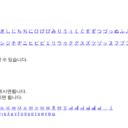
ぎ
し
じ
ち
ぢ
に
ひ
び
ぴ
み
り
う
ぅ
く
ぐ
す
ず
つ
づ
っ
ぬ
ふ
シ
ジ
チ
ヂ
ニ
ヒ
ビ
ピ
ミ
リ
ウ
ゥ
ク
グ
ス
ズ
ツ
ヅ
ッ
ヌ
フ
ブ
할 수 있습니다.
누르시면됩니다.
시면 됩니다.
ㅻ
ㅼ
ㅽ
ㅾ
ㅿ
ㆀ
ㆁ
ㆂ
ㆃ
ㆄ
ㆅ
ㆆ
ㆇ
ㆈ
ㆉ
ㆊ
ㆋ
ㆌ
ㆍ
ㆎ
θ
ι
κ
λ
μ
ν
ξ
ο
π
ρ
σ
τ
υ
φ
χ
ψ
ω