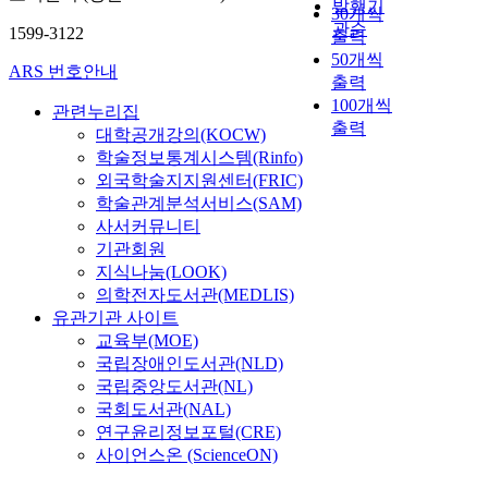
발행기
30개씩
관순
1599-3122
출력
50개씩
ARS 번호안내
출력
100개씩
관련누리집
출력
대학공개강의(KOCW)
학술정보통계시스템(Rinfo)
외국학술지지원센터(FRIC)
학술관계분석서비스(SAM)
사서커뮤니티
기관회원
지식나눔(LOOK)
의학전자도서관(MEDLIS)
유관기관 사이트
교육부(MOE)
국립장애인도서관(NLD)
국립중앙도서관(NL)
국회도서관(NAL)
연구윤리정보포털(CRE)
사이언스온 (ScienceON)