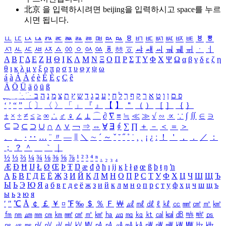
北京 을 입력하시려면
beijing
을 입력하시고 space를 누르
시면 됩니다.
ㅥ
ㅦ
ㅧ
ㅨ
ㅩ
ㅪ
ㅫ
ㅬ
ㅭ
ㅮ
ㅯ
ㅰ
ㅱ
ㅲ
ㅳ
ㅴ
ㅵ
ㅶ
ㅷ
ㅸ
ㅹ
ㅺ
ㅻ
ㅼ
ㅽ
ㅾ
ㅿ
ㆀ
ㆁ
ㆂ
ㆃ
ㆄ
ㆅ
ㆆ
ㆇ
ㆈ
ㆉ
ㆊ
ㆋ
ㆌ
ㆍ
ㆎ
Α
Β
Γ
Δ
Ε
Ζ
Η
Θ
Ι
Κ
Λ
Μ
Ν
Ξ
Ο
Π
Ρ
Σ
Τ
Υ
Φ
Χ
Ψ
Ω
α
β
γ
δ
ε
ζ
η
θ
ι
κ
λ
μ
ν
ξ
ο
π
ρ
σ
τ
υ
φ
χ
ψ
ω
á
à
Á
À
é
è
É
È
ç
Ç
ê
Ä
Ö
Ü
ä
ö
ü
ß
ְ
ֳ
ֲ
ֱ
ָ
ַ
ֵ
ֶ
ִ
ֹ
ּ
ֻ
ׂ
ׁ
ּ
ב
ה
נ
מ
צ
ת
ץ
ש
ד
ג
כ
ע
י
ח
ל
ך
ף
ק
ר
א
ט
ו
ן
ם
פ
‘
’
“
”
〔
〕
〈
〉
「
」
『
』
【
】
＂
（
）
［
］
｛
｝
±
×
÷
≠
≤
≥
∞
∴
♂
♀
∠
⊥
⌒
∂
∇
≡
≒
≪
≫
√
∽
∝
∵
∫
∬
∈
∋
⊆
⊇
⊂
⊃
∪
∩
∧
∨
￢
⇒
⇔
∀
∃
∮
∑
∏
＋
－
＜
＝
＞
、
。
·
‥
…
¨
〃
―
∥
＼
∼
´
～
ˇ
˘
˝
˚
˙
¸
˛
¡
¿
ː
！
＇
，
．
／
：
；
？
＾
＿
｀
｜
½
⅓
⅔
¼
¾
⅛
⅜
⅝
⅞
¹
²
³
⁴
ⁿ
₁
₂
₃
₄
Æ
Ð
Ħ
Ĳ
Ł
Ø
Œ
Þ
Ŧ
Ŋ
æ
đ
ð
ħ
ı
ĳ
ĸ
ŀ
ł
ø
œ
ß
þ
ŧ
ŋ
ŉ
А
Б
В
Г
Д
Е
Ё
Ж
З
И
Й
К
Л
М
Н
О
П
Р
С
Т
У
Ф
Х
Ц
Ч
Ш
Щ
Ъ
Ы
Ь
Э
Ю
Я
а
б
в
г
д
е
ё
ж
з
и
й
к
л
м
н
о
п
р
с
т
у
ф
х
ц
ч
ш
щ
ъ
ы
ь
э
ю
я
′
″
℃
Å
￠
￡
￥
¤
℉
‰
＄
％
Ｆ
￦
㎕
㎖
㎗
ℓ
㎘
㏄
㎣
㎤
㎥
㎦
㎙
㎚
㎛
㎜
㎝
㎞
㎟
㎠
㎡
㎢
㏊
㎍
㎎
㎏
㏏
㎈
㎉
㏈
㎧
㎨
㎰
㎱
㎲
㎳
㎴
㎵
㎶
㎷
㎸
㎹
㎀
㎁
㎂
㎃
㎄
㎺
㎻
㎽
㎾
㎿
㎐
㎑