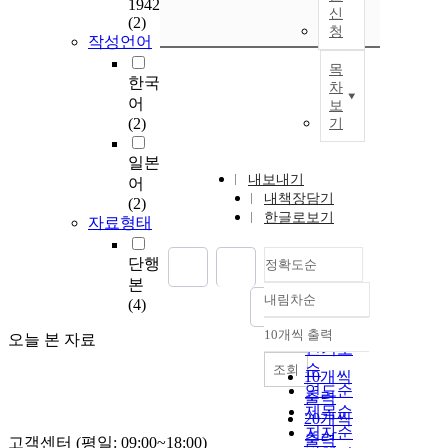
1942
신
(2)
청
작성언어
목
한국
차
어
보
(2)
기
일본
내보내기
어
내책장담기
(2)
한글로보기
자료형태
단행
정확도순
본
내림차순
(4)
정확도
순
10개씩 출력
오늘 본 자료
내림차순
인기도
순
조회
10개씩
연도순
출력
제목순
20개씩
저자순
출력
고객센터 (평일: 09:00~18:00)