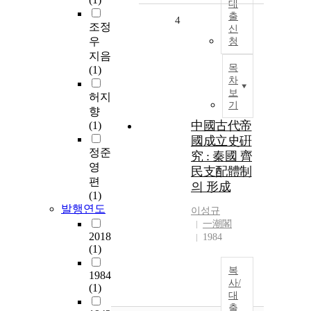
대
출
4
조정
신
우
청
지음
목
(1)
차
보
허지
기
향
中國古代帝
(1)
國成立史硏
정준
究 : 秦國 齊
영
民支配體制
편
의 形成
(1)
발행연도
이성규
一潮閣
2018
1984
(1)
복
1984
사/
(1)
대
출