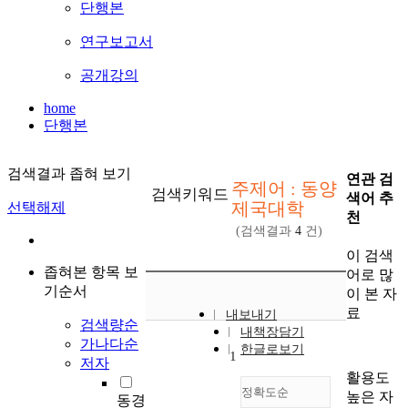
단행본
연구보고서
공개강의
home
단행본
검색결과 좁혀 보기
연관 검
주제어 : 동양
검색키워드
색어 추
제국대학
선택해제
천
(검색결과
4
건)
이 검색
좁혀본 항목 보
어로 많
기순서
이 본 자
료
내보내기
검색량순
내책장담기
가나다순
한글로보기
1
저자
활용도
정확도순
높은 자
동경