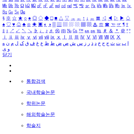
㎒
㎓
㎔
Ω
㏀
㏁
㎊
㎋
㎌
㏖
㏅
㎭
㎮
㎯
㏛
㎩
㎪
㎫
㎬
㏝
㏐
㏓
㏃
㏉
㏜
㏆
§
※
☆
★
○
●
◎
◇
◆
□
■
△
▽
→
←
↑
↓
↔
〓
◁
◀
▷
▶
♤
♠
♡
♥
♧
♣
⊙
◈
▣
◐
◑
▒
▤
▥
▨
▧
▦
▩
♨
☏
☎
☜
☞
¶
†
‡
↕
↗
↙
↖
↘
♭
♩
♪
♬
㉿
㈜
№
㏇
™
㏂
㏘
℡
＃
＆
＊
＠
ª
º
ⅰ
ⅱ
ⅲ
ⅳ
ⅴ
ⅵ
ⅶ
ⅷ
ⅸ
ⅹ
Ⅰ
Ⅱ
Ⅲ
Ⅳ
Ⅴ
Ⅵ
Ⅶ
Ⅷ
Ⅸ
Ⅹ
ا
ب
ت
ث
ج
ح
خ
د
ذ
ر
ز
س
ش
ص
ض
ط
ظ
ع
غ
ف
ق
ک
ل
م
ن
ه
و
ی
닫기
통합검색
국내학술논문
학위논문
해외학술논문
학술지