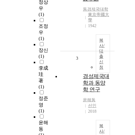
정상
우
동경제국대학
(1)
東京帝國大
學
조정
1942
우
(1)
복
사/
장신
대
(1)
출
3
신
청
李成
珪
경성제국대
著
학과 동양
(1)
학 연구
정준
윤해동
영
선인
(1)
2018
윤해
복
동
사/
(1)