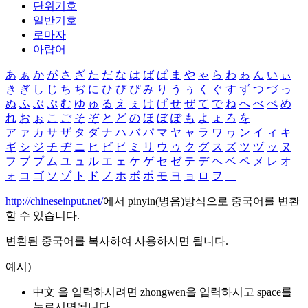
단위기호
일반기호
로마자
아랍어
あ
ぁ
か
が
さ
ざ
た
だ
な
は
ば
ぱ
ま
や
ゃ
ら
わ
ゎ
ん
い
ぃ
き
ぎ
し
じ
ち
ぢ
に
ひ
び
ぴ
み
り
う
ぅ
く
ぐ
す
ず
つ
づ
っ
ぬ
ふ
ぶ
ぷ
む
ゆ
ゅ
る
え
ぇ
け
げ
せ
ぜ
て
で
ね
へ
べ
ぺ
め
れ
お
ぉ
こ
ご
そ
ぞ
と
ど
の
ほ
ぼ
ぽ
も
よ
ょ
ろ
を
ア
ァ
カ
サ
ザ
タ
ダ
ナ
ハ
バ
パ
マ
ヤ
ャ
ラ
ワ
ヮ
ン
イ
ィ
キ
ギ
シ
ジ
チ
ヂ
ニ
ヒ
ビ
ピ
ミ
リ
ウ
ゥ
ク
グ
ス
ズ
ツ
ヅ
ッ
ヌ
フ
ブ
プ
ム
ユ
ュ
ル
エ
ェ
ケ
ゲ
セ
ゼ
テ
デ
ヘ
ベ
ペ
メ
レ
オ
ォ
コ
ゴ
ソ
ゾ
ト
ド
ノ
ホ
ボ
ポ
モ
ヨ
ョ
ロ
ヲ
―
http://chineseinput.net/
에서 pinyin(병음)방식으로 중국어를 변환
할 수 있습니다.
변환된 중국어를 복사하여 사용하시면 됩니다.
예시)
中文 을 입력하시려면
zhongwen
을 입력하시고 space를
누르시면됩니다.