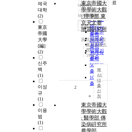
료
東京帝國大
제국
내림차순
정확도
學學術大觀
대학
순
(2)
10개씩 출력
: 理學部 東
내림차순
인기도
京天文臺
순
조회
東京
10개씩
地震硏究所
연도순
帝國
출력
제목순
大學
동경제국대학
20개씩
저자순
東京帝國大
[編]
출력
學
발행기
(2)
30개씩
1942
관순
출력
신주
50개씩
백
복
출력
(1)
사/
100개씩
대
출력
출
이성
2
신
규
청
(1)
東京帝國大
이용
學學術大觀
범
: 醫學部 傳
(1)
染病硏究所
農學部