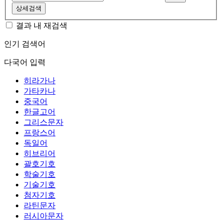
상세검색
결과 내 재검색
인기 검색어
다국어 입력
히라가나
가타카나
중국어
한글고어
그리스문자
프랑스어
독일어
히브리어
괄호기호
학술기호
기술기호
첨자기호
라틴문자
러시아문자