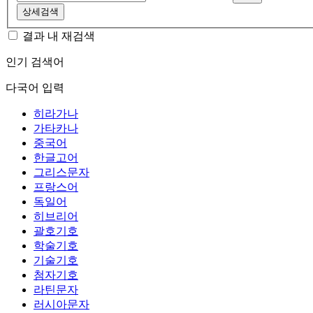
상세검색
결과 내 재검색
인기 검색어
다국어 입력
히라가나
가타카나
중국어
한글고어
그리스문자
프랑스어
독일어
히브리어
괄호기호
학술기호
기술기호
첨자기호
라틴문자
러시아문자