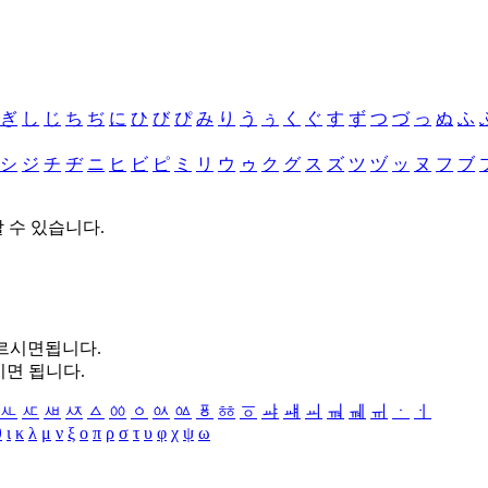
ぎ
し
じ
ち
ぢ
に
ひ
び
ぴ
み
り
う
ぅ
く
ぐ
す
ず
つ
づ
っ
ぬ
ふ
シ
ジ
チ
ヂ
ニ
ヒ
ビ
ピ
ミ
リ
ウ
ゥ
ク
グ
ス
ズ
ツ
ヅ
ッ
ヌ
フ
ブ
할 수 있습니다.
누르시면됩니다.
시면 됩니다.
ㅻ
ㅼ
ㅽ
ㅾ
ㅿ
ㆀ
ㆁ
ㆂ
ㆃ
ㆄ
ㆅ
ㆆ
ㆇ
ㆈ
ㆉ
ㆊ
ㆋ
ㆌ
ㆍ
ㆎ
θ
ι
κ
λ
μ
ν
ξ
ο
π
ρ
σ
τ
υ
φ
χ
ψ
ω