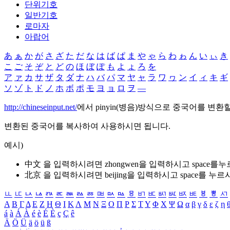
단위기호
일반기호
로마자
아랍어
あ
ぁ
か
が
さ
ざ
た
だ
な
は
ば
ぱ
ま
や
ゃ
ら
わ
ゎ
ん
い
ぃ
き
こ
ご
そ
ぞ
と
ど
の
ほ
ぼ
ぽ
も
よ
ょ
ろ
を
ア
ァ
カ
サ
ザ
タ
ダ
ナ
ハ
バ
パ
マ
ヤ
ャ
ラ
ワ
ヮ
ン
イ
ィ
キ
ギ
ソ
ゾ
ト
ド
ノ
ホ
ボ
ポ
モ
ヨ
ョ
ロ
ヲ
―
http://chineseinput.net/
에서 pinyin(병음)방식으로 중국어를 변환
변환된 중국어를 복사하여 사용하시면 됩니다.
예시)
中文 을 입력하시려면
zhongwen
을 입력하시고 space를
北京 을 입력하시려면
beijing
을 입력하시고 space를 누르
ㅥ
ㅦ
ㅧ
ㅨ
ㅩ
ㅪ
ㅫ
ㅬ
ㅭ
ㅮ
ㅯ
ㅰ
ㅱ
ㅲ
ㅳ
ㅴ
ㅵ
ㅶ
ㅷ
ㅸ
ㅹ
ㅺ
Α
Β
Γ
Δ
Ε
Ζ
Η
Θ
Ι
Κ
Λ
Μ
Ν
Ξ
Ο
Π
Ρ
Σ
Τ
Υ
Φ
Χ
Ψ
Ω
α
β
γ
δ
ε
ζ
η
á
à
Á
À
é
è
É
È
ç
Ç
ê
Ä
Ö
Ü
ä
ö
ü
ß