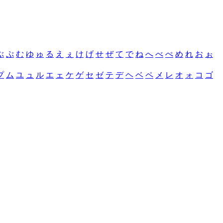
ぶ
ぷ
む
ゆ
ゅ
る
え
ぇ
け
げ
せ
ぜ
て
で
ね
へ
べ
ぺ
め
れ
お
ぉ
プ
ム
ユ
ュ
ル
エ
ェ
ケ
ゲ
セ
ゼ
テ
デ
ヘ
ベ
ペ
メ
レ
オ
ォ
コ
ゴ