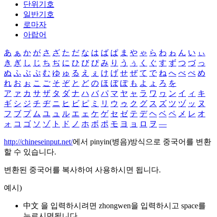
단위기호
일반기호
로마자
아랍어
あ
ぁ
か
が
さ
ざ
た
だ
な
は
ば
ぱ
ま
や
ゃ
ら
わ
ゎ
ん
い
ぃ
き
ぎ
し
じ
ち
ぢ
に
ひ
び
ぴ
み
り
う
ぅ
く
ぐ
す
ず
つ
づ
っ
ぬ
ふ
ぶ
ぷ
む
ゆ
ゅ
る
え
ぇ
け
げ
せ
ぜ
て
で
ね
へ
べ
ぺ
め
れ
お
ぉ
こ
ご
そ
ぞ
と
ど
の
ほ
ぼ
ぽ
も
よ
ょ
ろ
を
ア
ァ
カ
サ
ザ
タ
ダ
ナ
ハ
バ
パ
マ
ヤ
ャ
ラ
ワ
ヮ
ン
イ
ィ
キ
ギ
シ
ジ
チ
ヂ
ニ
ヒ
ビ
ピ
ミ
リ
ウ
ゥ
ク
グ
ス
ズ
ツ
ヅ
ッ
ヌ
フ
ブ
プ
ム
ユ
ュ
ル
エ
ェ
ケ
ゲ
セ
ゼ
テ
デ
ヘ
ベ
ペ
メ
レ
オ
ォ
コ
ゴ
ソ
ゾ
ト
ド
ノ
ホ
ボ
ポ
モ
ヨ
ョ
ロ
ヲ
―
http://chineseinput.net/
에서 pinyin(병음)방식으로 중국어를 변환
할 수 있습니다.
변환된 중국어를 복사하여 사용하시면 됩니다.
예시)
中文 을 입력하시려면
zhongwen
을 입력하시고 space를
누르시면됩니다.