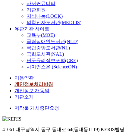
사서커뮤니티
기관회원
지식나눔(LOOK)
의학전자도서관(MEDLIS)
유관기관 사이트
교육부(MOE)
국립장애인도서관(NLD)
국립중앙도서관(NL)
국회도서관(NAL)
연구윤리정보포털(CRE)
사이언스온 (ScienceON)
이용약관
개인정보처리방침
개인정보 재동의
기관소개
저작물 게시중단요청
41061 대구광역시 동구 동내로 64(동내동1119) KERIS빌딩