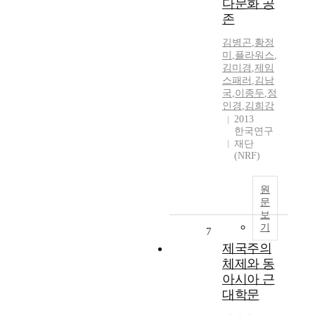
다문화 공
존
김병곤
,
황정
미
,
플라워스
,
김미경
,
제임
스패러
,
김남
국
,
이종두
,
정
인경
,
김희강
2013
한국연구
재단
(NRF)
원
문
보
기
7
제국주의
체제와 동
아시아 근
대학문