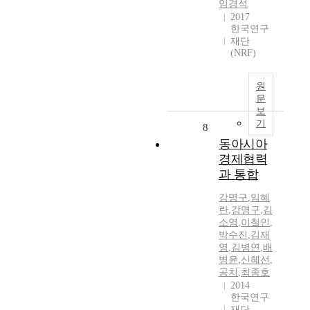
임경석
2017
한국연구
재단
(NRF)
원
문
보
기
8
동아시아
경제협력
과 통합
강명구
,
임혜
란
,
강명구
,
김
소영
,
이철인
,
박수진
,
김재
영
,
김병연
,
배
병윤
,
신혜선
,
공치
,
최종호
2014
한국연구
재단