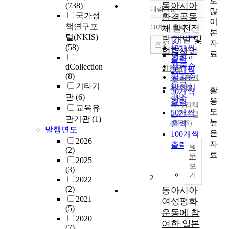
로
동아시아
(738)
내림차순
많
정확도
국가정
환경공동
이
순
책연구포
10개씩 출력
체 발전전
내림차순
본
인기도
털(NKIS)
략 개발 및
자
순
조회
(58)
10개씩
협력사업
료
연도순
출력
제목순
dCollection
이현우
20개씩
(8)
저자순
한국환경
출력
기타기
연구원
발행기
활
30개씩
관
(6)
2021
관순
용
출력
국가정책
교육유
도
50개씩
연구포털
관기관
(1)
높
(NKIS)
출력
발행연도
은
100개씩
2026
자
출력
원
(2)
료
문
2025
보
(3)
기
2
2022
(2)
동아시아
2021
여성평화
(5)
운동에 참
2020
여한 일본
(7)