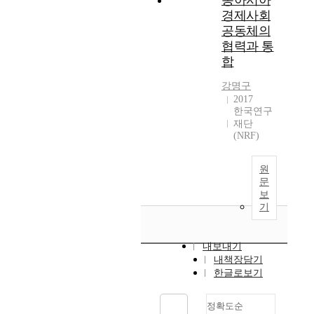
동아시아
경제사회
공동체의
협력과 통
합
강명구
2017
한국연구
재단
(NRF)
원
문
보
기
내보내기
내책장담기
한글로보기
정확도순