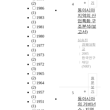
기
(2)
4
1986
동아시아
(1)
지역의 산
1983
업특화 구
(1)
조분석(보
1981
(1)
고서)
1980
심승진
(1)
경북대학
1977
교
(1)
2005
1973
한국연구
(2)
재단
1972
(NRF)
(3)
1965
(2)
원
1964
문
(2)
보
기
1957
5
(1)
동아시아
1951
의 거버넌
(1)
스 : 지역,