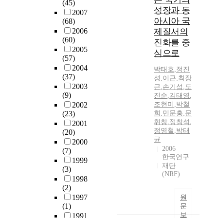
(45)
성장과 동
2007
아시아 국
(68)
2006
제질서의
(60)
진화를 중
2005
심으로
(57)
2004
박태호
,
정진
(37)
성
,
이근
,
최장
2003
근
,
손기섭
,
도
(9)
진순
,
김태영
,
2002
조현미
,
박철
(23)
희
,
민문홍
,
문
휘창
,
정창석
,
2001
정영철
,
박태
(20)
균
2000
2006
(7)
한국연구
1999
재단
(3)
(NRF)
1998
(2)
1997
원
(1)
문
보
1991