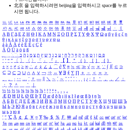
北京 을 입력하시려면
beijing
을 입력하시고 space를 누르
시면 됩니다.
ㅥ
ㅦ
ㅧ
ㅨ
ㅩ
ㅪ
ㅫ
ㅬ
ㅭ
ㅮ
ㅯ
ㅰ
ㅱ
ㅲ
ㅳ
ㅴ
ㅵ
ㅶ
ㅷ
ㅸ
ㅹ
ㅺ
ㅻ
ㅼ
ㅽ
ㅾ
ㅿ
ㆀ
ㆁ
ㆂ
ㆃ
ㆄ
ㆅ
ㆆ
ㆇ
ㆈ
ㆉ
ㆊ
ㆋ
ㆌ
ㆍ
ㆎ
Α
Β
Γ
Δ
Ε
Ζ
Η
Θ
Ι
Κ
Λ
Μ
Ν
Ξ
Ο
Π
Ρ
Σ
Τ
Υ
Φ
Χ
Ψ
Ω
α
β
γ
δ
ε
ζ
η
θ
ι
κ
λ
μ
ν
ξ
ο
π
ρ
σ
τ
υ
φ
χ
ψ
ω
á
à
Á
À
é
è
É
È
ç
Ç
ê
Ä
Ö
Ü
ä
ö
ü
ß
ְ
ֳ
ֲ
ֱ
ָ
ַ
ֵ
ֶ
ִ
ֹ
ּ
ֻ
ׂ
ׁ
ּ
ב
ה
נ
מ
צ
ת
ץ
ש
ד
ג
כ
ע
י
ח
ל
ך
ף
ק
ר
א
ט
ו
ן
ם
פ
‘
’
“
”
〔
〕
〈
〉
「
」
『
』
【
】
＂
（
）
［
］
｛
｝
±
×
÷
≠
≤
≥
∞
∴
♂
♀
∠
⊥
⌒
∂
∇
≡
≒
≪
≫
√
∽
∝
∵
∫
∬
∈
∋
⊆
⊇
⊂
⊃
∪
∩
∧
∨
￢
⇒
⇔
∀
∃
∮
∑
∏
＋
－
＜
＝
＞
、
。
·
‥
…
¨
〃
―
∥
＼
∼
´
～
ˇ
˘
˝
˚
˙
¸
˛
¡
¿
ː
！
＇
，
．
／
：
；
？
＾
＿
｀
｜
½
⅓
⅔
¼
¾
⅛
⅜
⅝
⅞
¹
²
³
⁴
ⁿ
₁
₂
₃
₄
Æ
Ð
Ħ
Ĳ
Ł
Ø
Œ
Þ
Ŧ
Ŋ
æ
đ
ð
ħ
ı
ĳ
ĸ
ŀ
ł
ø
œ
ß
þ
ŧ
ŋ
ŉ
А
Б
В
Г
Д
Е
Ё
Ж
З
И
Й
К
Л
М
Н
О
П
Р
С
Т
У
Ф
Х
Ц
Ч
Ш
Щ
Ъ
Ы
Ь
Э
Ю
Я
а
б
в
г
д
е
ё
ж
з
и
й
к
л
м
н
о
п
р
с
т
у
ф
х
ц
ч
ш
щ
ъ
ы
ь
э
ю
я
′
″
℃
Å
￠
￡
￥
¤
℉
‰
＄
％
Ｆ
￦
㎕
㎖
㎗
ℓ
㎘
㏄
㎣
㎤
㎥
㎦
㎙
㎚
㎛
㎜
㎝
㎞
㎟
㎠
㎡
㎢
㏊
㎍
㎎
㎏
㏏
㎈
㎉
㏈
㎧
㎨
㎰
㎱
㎲
㎳
㎴
㎵
㎶
㎷
㎸
㎹
㎀
㎁
㎂
㎃
㎄
㎺
㎻
㎽
㎾
㎿
㎐
㎑