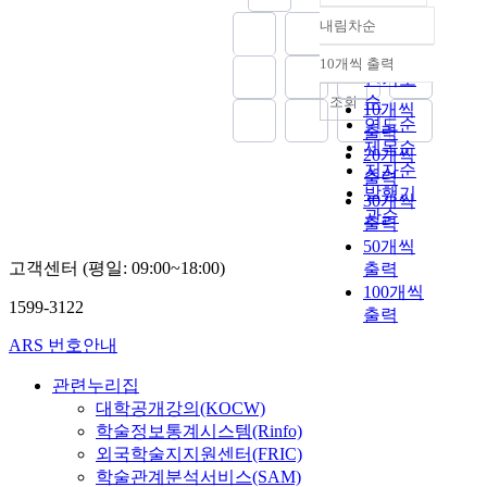
내림차순
정확도
순
10개씩 출력
내림차순
인기도
순
조회
10개씩
연도순
출력
제목순
20개씩
저자순
출력
발행기
30개씩
관순
출력
50개씩
고객센터 (평일: 09:00~18:00)
출력
100개씩
1599-3122
출력
ARS 번호안내
관련누리집
대학공개강의(KOCW)
학술정보통계시스템(Rinfo)
외국학술지지원센터(FRIC)
학술관계분석서비스(SAM)