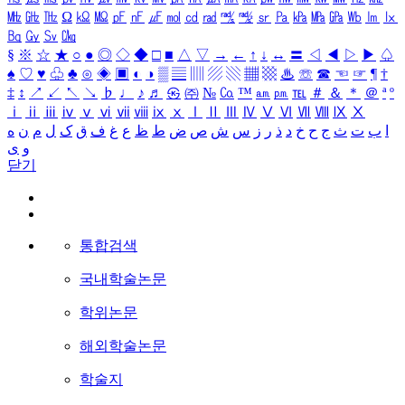
㎒
㎓
㎔
Ω
㏀
㏁
㎊
㎋
㎌
㏖
㏅
㎭
㎮
㎯
㏛
㎩
㎪
㎫
㎬
㏝
㏐
㏓
㏃
㏉
㏜
㏆
§
※
☆
★
○
●
◎
◇
◆
□
■
△
▽
→
←
↑
↓
↔
〓
◁
◀
▷
▶
♤
♠
♡
♥
♧
♣
⊙
◈
▣
◐
◑
▒
▤
▥
▨
▧
▦
▩
♨
☏
☎
☜
☞
¶
†
‡
↕
↗
↙
↖
↘
♭
♩
♪
♬
㉿
㈜
№
㏇
™
㏂
㏘
℡
＃
＆
＊
＠
ª
º
ⅰ
ⅱ
ⅲ
ⅳ
ⅴ
ⅵ
ⅶ
ⅷ
ⅸ
ⅹ
Ⅰ
Ⅱ
Ⅲ
Ⅳ
Ⅴ
Ⅵ
Ⅶ
Ⅷ
Ⅸ
Ⅹ
ا
ب
ت
ث
ج
ح
خ
د
ذ
ر
ز
س
ش
ص
ض
ط
ظ
ع
غ
ف
ق
ک
ل
م
ن
ه
و
ی
닫기
통합검색
국내학술논문
학위논문
해외학술논문
학술지