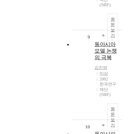
(NRF)
원
문
보
기
9
동아시아
모델 논쟁
의 극복
김진영
미상
2002
한국연구
재단
(NRF)
원
문
보
기
10