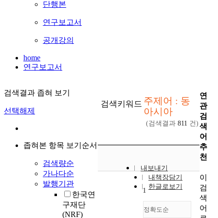
단행본
연구보고서
공개강의
home
연구보고서
검색결과 좁혀 보기
연
주제어 : 동
검색키워드
관
아시아
선택해제
검
(검색결과
811
건)
색
어
좁혀본 항목 보기순서
추
천
검색량순
내보내기
가나다순
이
내책장담기
발행기관
한글로보기
검
1
한국연
색
구재단
어
정확도순
(NRF)