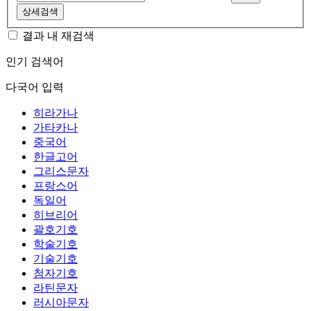
상세검색
결과 내 재검색
인기 검색어
다국어 입력
히라가나
가타카나
중국어
한글고어
그리스문자
프랑스어
독일어
히브리어
괄호기호
학술기호
기술기호
첨자기호
라틴문자
러시아문자