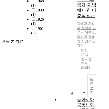
1948
국가, 지방
(1)
에 대한 다
1930
(1)
층적 접근
1926
(1)
김예경
,
차창
훈
,
성원용
,
김
1901
우준
,
이연호
,
(3)
박자영
,
윤태
오늘 본 자료
영
,
장영석
,
민
경식
미상
2004
한국연구
재단
(NRF)
원
문
보
기
6
동아시아
공동체와