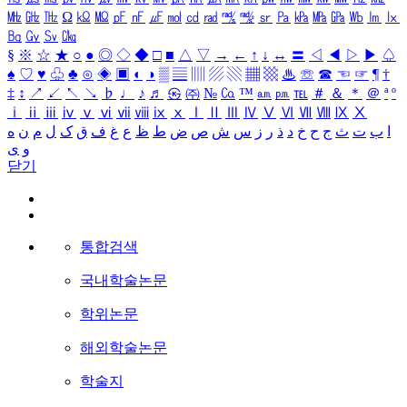
㎒
㎓
㎔
Ω
㏀
㏁
㎊
㎋
㎌
㏖
㏅
㎭
㎮
㎯
㏛
㎩
㎪
㎫
㎬
㏝
㏐
㏓
㏃
㏉
㏜
㏆
§
※
☆
★
○
●
◎
◇
◆
□
■
△
▽
→
←
↑
↓
↔
〓
◁
◀
▷
▶
♤
♠
♡
♥
♧
♣
⊙
◈
▣
◐
◑
▒
▤
▥
▨
▧
▦
▩
♨
☏
☎
☜
☞
¶
†
‡
↕
↗
↙
↖
↘
♭
♩
♪
♬
㉿
㈜
№
㏇
™
㏂
㏘
℡
＃
＆
＊
＠
ª
º
ⅰ
ⅱ
ⅲ
ⅳ
ⅴ
ⅵ
ⅶ
ⅷ
ⅸ
ⅹ
Ⅰ
Ⅱ
Ⅲ
Ⅳ
Ⅴ
Ⅵ
Ⅶ
Ⅷ
Ⅸ
Ⅹ
ا
ب
ت
ث
ج
ح
خ
د
ذ
ر
ز
س
ش
ص
ض
ط
ظ
ع
غ
ف
ق
ک
ل
م
ن
ه
و
ی
닫기
통합검색
국내학술논문
학위논문
해외학술논문
학술지