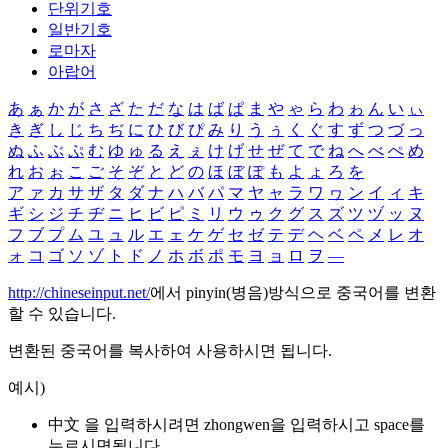
단위기호
일반기호
로마자
아랍어
あ
ぁ
か
が
さ
ざ
た
だ
な
は
ば
ぱ
ま
や
ゃ
ら
わ
ゎ
ん
い
ぃ
き
ぎ
し
じ
ち
ぢ
に
ひ
び
ぴ
み
り
う
ぅ
く
ぐ
す
ず
つ
づ
っ
ぬ
ふ
ぶ
ぷ
む
ゆ
ゅ
る
え
ぇ
け
げ
せ
ぜ
て
で
ね
へ
べ
ぺ
め
れ
お
ぉ
こ
ご
そ
ぞ
と
ど
の
ほ
ぼ
ぽ
も
よ
ょ
ろ
を
ア
ァ
カ
サ
ザ
タ
ダ
ナ
ハ
バ
パ
マ
ヤ
ャ
ラ
ワ
ヮ
ン
イ
ィ
キ
ギ
シ
ジ
チ
ヂ
ニ
ヒ
ビ
ピ
ミ
リ
ウ
ゥ
ク
グ
ス
ズ
ツ
ヅ
ッ
ヌ
フ
ブ
プ
ム
ユ
ュ
ル
エ
ェ
ケ
ゲ
セ
ゼ
テ
デ
ヘ
ベ
ペ
メ
レ
オ
ォ
コ
ゴ
ソ
ゾ
ト
ド
ノ
ホ
ボ
ポ
モ
ヨ
ョ
ロ
ヲ
―
http://chineseinput.net/
에서 pinyin(병음)방식으로 중국어를 변환
할 수 있습니다.
변환된 중국어를 복사하여 사용하시면 됩니다.
예시)
中文 을 입력하시려면
zhongwen
을 입력하시고 space를
누르시면됩니다.