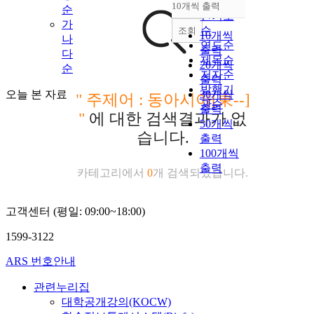
순
10개씩 출력
순
내림차순
인기도
가
순
조회
10개씩
나
연도순
출력
다
제목순
20개씩
순
저자순
출력
발행기
오늘 본 자료
30개씩
"
주제어 : 동아시아[東--]
관순
출력
"
에 대한 검색결과가 없
50개씩
습니다.
출력
100개씩
출력
카테고리에서
0
개 검색되었습니다.
고객센터 (평일: 09:00~18:00)
1599-3122
ARS 번호안내
관련누리집
대학공개강의(KOCW)