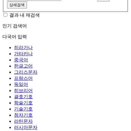
상세검색
결과 내 재검색
인기 검색어
다국어 입력
히라가나
가타카나
중국어
한글고어
그리스문자
프랑스어
독일어
히브리어
괄호기호
학술기호
기술기호
첨자기호
라틴문자
러시아문자