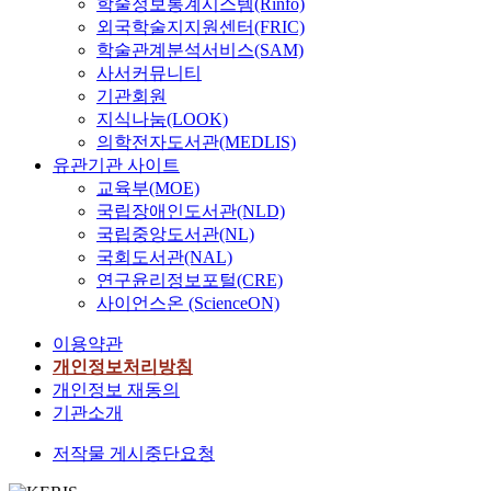
학술정보통계시스템(Rinfo)
외국학술지지원센터(FRIC)
학술관계분석서비스(SAM)
사서커뮤니티
기관회원
지식나눔(LOOK)
의학전자도서관(MEDLIS)
유관기관 사이트
교육부(MOE)
국립장애인도서관(NLD)
국립중앙도서관(NL)
국회도서관(NAL)
연구윤리정보포털(CRE)
사이언스온 (ScienceON)
이용약관
개인정보처리방침
개인정보 재동의
기관소개
저작물 게시중단요청