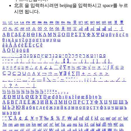
北京 을 입력하시려면
beijing
을 입력하시고 space를 누르
시면 됩니다.
ㅥ
ㅦ
ㅧ
ㅨ
ㅩ
ㅪ
ㅫ
ㅬ
ㅭ
ㅮ
ㅯ
ㅰ
ㅱ
ㅲ
ㅳ
ㅴ
ㅵ
ㅶ
ㅷ
ㅸ
ㅹ
ㅺ
ㅻ
ㅼ
ㅽ
ㅾ
ㅿ
ㆀ
ㆁ
ㆂ
ㆃ
ㆄ
ㆅ
ㆆ
ㆇ
ㆈ
ㆉ
ㆊ
ㆋ
ㆌ
ㆍ
ㆎ
Α
Β
Γ
Δ
Ε
Ζ
Η
Θ
Ι
Κ
Λ
Μ
Ν
Ξ
Ο
Π
Ρ
Σ
Τ
Υ
Φ
Χ
Ψ
Ω
α
β
γ
δ
ε
ζ
η
θ
ι
κ
λ
μ
ν
ξ
ο
π
ρ
σ
τ
υ
φ
χ
ψ
ω
á
à
Á
À
é
è
É
È
ç
Ç
ê
Ä
Ö
Ü
ä
ö
ü
ß
ְ
ֳ
ֲ
ֱ
ָ
ַ
ֵ
ֶ
ִ
ֹ
ּ
ֻ
ׂ
ׁ
ּ
ב
ה
נ
מ
צ
ת
ץ
ש
ד
ג
כ
ע
י
ח
ל
ך
ף
ק
ר
א
ט
ו
ן
ם
פ
‘
’
“
”
〔
〕
〈
〉
「
」
『
』
【
】
＂
（
）
［
］
｛
｝
±
×
÷
≠
≤
≥
∞
∴
♂
♀
∠
⊥
⌒
∂
∇
≡
≒
≪
≫
√
∽
∝
∵
∫
∬
∈
∋
⊆
⊇
⊂
⊃
∪
∩
∧
∨
￢
⇒
⇔
∀
∃
∮
∑
∏
＋
－
＜
＝
＞
、
。
·
‥
…
¨
〃
―
∥
＼
∼
´
～
ˇ
˘
˝
˚
˙
¸
˛
¡
¿
ː
！
＇
，
．
／
：
；
？
＾
＿
｀
｜
½
⅓
⅔
¼
¾
⅛
⅜
⅝
⅞
¹
²
³
⁴
ⁿ
₁
₂
₃
₄
Æ
Ð
Ħ
Ĳ
Ł
Ø
Œ
Þ
Ŧ
Ŋ
æ
đ
ð
ħ
ı
ĳ
ĸ
ŀ
ł
ø
œ
ß
þ
ŧ
ŋ
ŉ
А
Б
В
Г
Д
Е
Ё
Ж
З
И
Й
К
Л
М
Н
О
П
Р
С
Т
У
Ф
Х
Ц
Ч
Ш
Щ
Ъ
Ы
Ь
Э
Ю
Я
а
б
в
г
д
е
ё
ж
з
и
й
к
л
м
н
о
п
р
с
т
у
ф
х
ц
ч
ш
щ
ъ
ы
ь
э
ю
я
′
″
℃
Å
￠
￡
￥
¤
℉
‰
＄
％
Ｆ
￦
㎕
㎖
㎗
ℓ
㎘
㏄
㎣
㎤
㎥
㎦
㎙
㎚
㎛
㎜
㎝
㎞
㎟
㎠
㎡
㎢
㏊
㎍
㎎
㎏
㏏
㎈
㎉
㏈
㎧
㎨
㎰
㎱
㎲
㎳
㎴
㎵
㎶
㎷
㎸
㎹
㎀
㎁
㎂
㎃
㎄
㎺
㎻
㎽
㎾
㎿
㎐
㎑