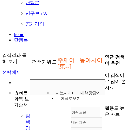
단행본
연구보고서
공개강의
home
단행본
검색결과 좁
연관 검색
주제어 : 동아시아
혀 보기
검색키워드
어 추천
[東--]
선택해제
이 검색어
로 많이 본
자료
좁혀본
내보내기
내책장담기
항목 보
한글로보기
기순서
활용도 높
정확도순
은 자료
검
색
내림차순
정확도
량