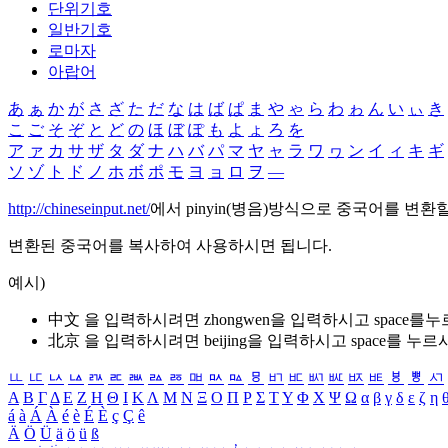
단위기호
일반기호
로마자
아랍어
あ
ぁ
か
が
さ
ざ
た
だ
な
は
ば
ぱ
ま
や
ゃ
ら
わ
ゎ
ん
い
ぃ
き
こ
ご
そ
ぞ
と
ど
の
ほ
ぼ
ぽ
も
よ
ょ
ろ
を
ア
ァ
カ
サ
ザ
タ
ダ
ナ
ハ
バ
パ
マ
ヤ
ャ
ラ
ワ
ヮ
ン
イ
ィ
キ
ギ
ソ
ゾ
ト
ド
ノ
ホ
ボ
ポ
モ
ヨ
ョ
ロ
ヲ
―
http://chineseinput.net/
에서 pinyin(병음)방식으로 중국어를 변환
변환된 중국어를 복사하여 사용하시면 됩니다.
예시)
中文 을 입력하시려면
zhongwen
을 입력하시고 space를
北京 을 입력하시려면
beijing
을 입력하시고 space를 누르
ㅥ
ㅦ
ㅧ
ㅨ
ㅩ
ㅪ
ㅫ
ㅬ
ㅭ
ㅮ
ㅯ
ㅰ
ㅱ
ㅲ
ㅳ
ㅴ
ㅵ
ㅶ
ㅷ
ㅸ
ㅹ
ㅺ
Α
Β
Γ
Δ
Ε
Ζ
Η
Θ
Ι
Κ
Λ
Μ
Ν
Ξ
Ο
Π
Ρ
Σ
Τ
Υ
Φ
Χ
Ψ
Ω
α
β
γ
δ
ε
ζ
η
á
à
Á
À
é
è
É
È
ç
Ç
ê
Ä
Ö
Ü
ä
ö
ü
ß