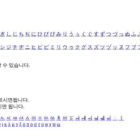
ぎ
し
じ
ち
ぢ
に
ひ
び
ぴ
み
り
う
ぅ
く
ぐ
す
ず
つ
づ
っ
ぬ
ふ
シ
ジ
チ
ヂ
ニ
ヒ
ビ
ピ
ミ
リ
ウ
ゥ
ク
グ
ス
ズ
ツ
ヅ
ッ
ヌ
フ
ブ
할 수 있습니다.
누르시면됩니다.
시면 됩니다.
ㅻ
ㅼ
ㅽ
ㅾ
ㅿ
ㆀ
ㆁ
ㆂ
ㆃ
ㆄ
ㆅ
ㆆ
ㆇ
ㆈ
ㆉ
ㆊ
ㆋ
ㆌ
ㆍ
ㆎ
θ
ι
κ
λ
μ
ν
ξ
ο
π
ρ
σ
τ
υ
φ
χ
ψ
ω