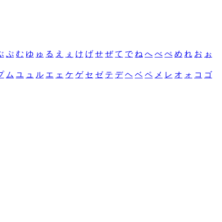
ぶ
ぷ
む
ゆ
ゅ
る
え
ぇ
け
げ
せ
ぜ
て
で
ね
へ
べ
ぺ
め
れ
お
ぉ
プ
ム
ユ
ュ
ル
エ
ェ
ケ
ゲ
セ
ゼ
テ
デ
ヘ
ベ
ペ
メ
レ
オ
ォ
コ
ゴ