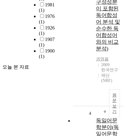
구성성분
1981
이 포함된
(1)
독어합성
1976
어 분석 및
(1)
1926
순수한 독
(1)
어합성어
1907
와의 비교
(1)
분석)
1900
(1)
권영을
2009
오늘 본 자료
한국연구
재단
(NRF)
원
문
보
기
4
독일어문
학분야(독
일어문학