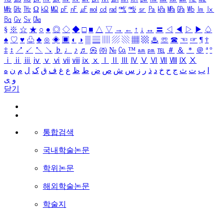
㎒
㎓
㎔
Ω
㏀
㏁
㎊
㎋
㎌
㏖
㏅
㎭
㎮
㎯
㏛
㎩
㎪
㎫
㎬
㏝
㏐
㏓
㏃
㏉
㏜
㏆
§
※
☆
★
○
●
◎
◇
◆
□
■
△
▽
→
←
↑
↓
↔
〓
◁
◀
▷
▶
♤
♠
♡
♥
♧
♣
⊙
◈
▣
◐
◑
▒
▤
▥
▨
▧
▦
▩
♨
☏
☎
☜
☞
¶
†
‡
↕
↗
↙
↖
↘
♭
♩
♪
♬
㉿
㈜
№
㏇
™
㏂
㏘
℡
＃
＆
＊
＠
ª
º
ⅰ
ⅱ
ⅲ
ⅳ
ⅴ
ⅵ
ⅶ
ⅷ
ⅸ
ⅹ
Ⅰ
Ⅱ
Ⅲ
Ⅳ
Ⅴ
Ⅵ
Ⅶ
Ⅷ
Ⅸ
Ⅹ
ا
ب
ت
ث
ج
ح
خ
د
ذ
ر
ز
س
ش
ص
ض
ط
ظ
ع
غ
ف
ق
ک
ل
م
ن
ه
و
ی
닫기
통합검색
국내학술논문
학위논문
해외학술논문
학술지