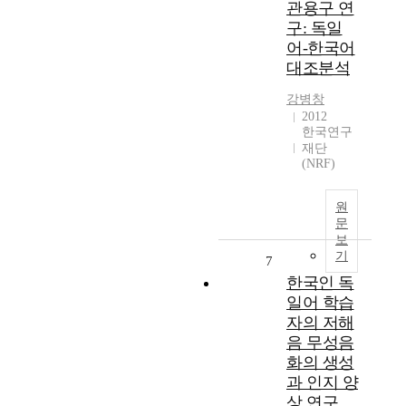
관용구 연
구: 독일
어-한국어
대조분석
강병창
2012
한국연구
재단
(NRF)
원
문
보
기
7
한국인 독
일어 학습
자의 저해
음 무성음
화의 생성
과 인지 양
상 연구