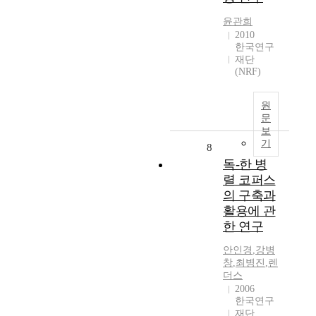
윤관희
2010
한국연구
재단
(NRF)
원
문
보
기
8
독-한 병
렬 코퍼스
의 구축과
활용에 관
한 연구
안인경
,
강병
창
,
최병진
,
렌
더스
2006
한국연구
재단