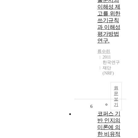
술문서의
이해성 제
고를 위한
쓰기규칙
과 이해성
평가방법
연구.
류수린
2011
한국연구
재단
(NRF)
원
문
보
기
6
코퍼스 기
반 인지의
미론에 의
한 비유적