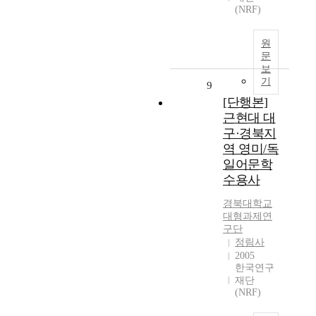
(NRF)
원
문
보
기
9
[단행본]
근현대 대
구·경북지
역 영미/독
일어문학
수용사
경북대학교
대형과제연
구단
정림사
2005
한국연구
재단
(NRF)