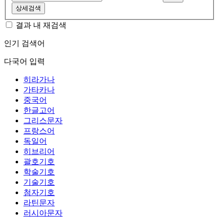
상세검색
결과 내 재검색
인기 검색어
다국어 입력
히라가나
가타카나
중국어
한글고어
그리스문자
프랑스어
독일어
히브리어
괄호기호
학술기호
기술기호
첨자기호
라틴문자
러시아문자