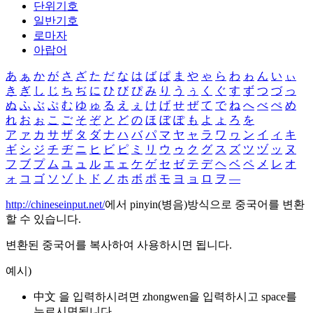
단위기호
일반기호
로마자
아랍어
あ
ぁ
か
が
さ
ざ
た
だ
な
は
ば
ぱ
ま
や
ゃ
ら
わ
ゎ
ん
い
ぃ
き
ぎ
し
じ
ち
ぢ
に
ひ
び
ぴ
み
り
う
ぅ
く
ぐ
す
ず
つ
づ
っ
ぬ
ふ
ぶ
ぷ
む
ゆ
ゅ
る
え
ぇ
け
げ
せ
ぜ
て
で
ね
へ
べ
ぺ
め
れ
お
ぉ
こ
ご
そ
ぞ
と
ど
の
ほ
ぼ
ぽ
も
よ
ょ
ろ
を
ア
ァ
カ
サ
ザ
タ
ダ
ナ
ハ
バ
パ
マ
ヤ
ャ
ラ
ワ
ヮ
ン
イ
ィ
キ
ギ
シ
ジ
チ
ヂ
ニ
ヒ
ビ
ピ
ミ
リ
ウ
ゥ
ク
グ
ス
ズ
ツ
ヅ
ッ
ヌ
フ
ブ
プ
ム
ユ
ュ
ル
エ
ェ
ケ
ゲ
セ
ゼ
テ
デ
ヘ
ベ
ペ
メ
レ
オ
ォ
コ
ゴ
ソ
ゾ
ト
ド
ノ
ホ
ボ
ポ
モ
ヨ
ョ
ロ
ヲ
―
http://chineseinput.net/
에서 pinyin(병음)방식으로 중국어를 변환
할 수 있습니다.
변환된 중국어를 복사하여 사용하시면 됩니다.
예시)
中文 을 입력하시려면
zhongwen
을 입력하시고 space를
누르시면됩니다.