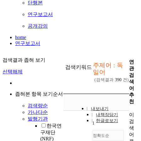
단행본
연구보고서
공개강의
home
연구보고서
검색결과 좁혀 보기
연
주제어 : 독
검색키워드
관
일어
선택해제
검
(검색결과
390
건)
색
어
좁혀본 항목 보기순서
추
천
검색량순
내보내기
가나다순
이
내책장담기
발행기관
한글로보기
검
1
한국연
색
구재단
어
정확도순
(NRF)