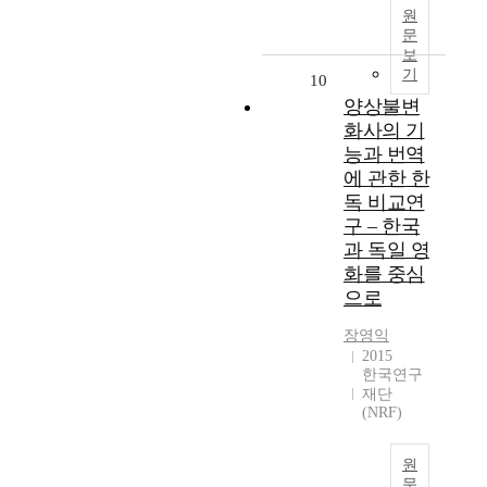
원
문
보
기
10
양상불변
화사의 기
능과 번역
에 관한 한
독 비교연
구 – 한국
과 독일 영
화를 중심
으로
장영익
2015
한국연구
재단
(NRF)
원
문