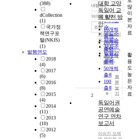
로
대학 교양
(388)
내림차순
많
정확도
독일어 교
이
순
dCollection
10개씩 출력
육 발전 방
내림차순
본
(1)
인기도
안
자
국가정
순
조회
10개씩
료
책연구포
연도순
하수권
,
김미
출력
털(NKIS)
승
,
김순임
제목순
20개씩
(1)
2013
저자순
출력
한국연구
발행연도
발행기
활
30개씩
재단
2018
관순
용
출력
(NRF)
(4)
도
50개씩
2017
높
출력
(6)
원
은
100개씩
2016
문
자
(8)
출력
보
료
기
2015
2
(4)
독일어권
2014
공연예술
(11)
연구 연차
2013
보고서
(10)
2012
이승진
,
오제
(5)