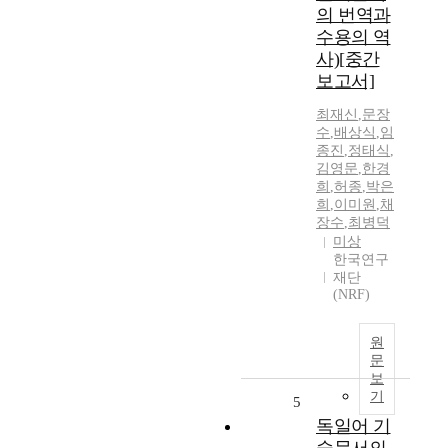
의 번역과
수용의 역
사)[중간
보고서]
최재신
,
문장
수
,
배상식
,
임
종진
,
정태식
,
김영문
,
한경
희
,
허종
,
박은
희
,
이미원
,
채
장수
,
최병덕
미상
한국연구
재단
(NRF)
원
문
보
기
5
독일어 기