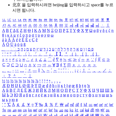
北京 을 입력하시려면
beijing
을 입력하시고 space를 누르
시면 됩니다.
ㅥ
ㅦ
ㅧ
ㅨ
ㅩ
ㅪ
ㅫ
ㅬ
ㅭ
ㅮ
ㅯ
ㅰ
ㅱ
ㅲ
ㅳ
ㅴ
ㅵ
ㅶ
ㅷ
ㅸ
ㅹ
ㅺ
ㅻ
ㅼ
ㅽ
ㅾ
ㅿ
ㆀ
ㆁ
ㆂ
ㆃ
ㆄ
ㆅ
ㆆ
ㆇ
ㆈ
ㆉ
ㆊ
ㆋ
ㆌ
ㆍ
ㆎ
Α
Β
Γ
Δ
Ε
Ζ
Η
Θ
Ι
Κ
Λ
Μ
Ν
Ξ
Ο
Π
Ρ
Σ
Τ
Υ
Φ
Χ
Ψ
Ω
α
β
γ
δ
ε
ζ
η
θ
ι
κ
λ
μ
ν
ξ
ο
π
ρ
σ
τ
υ
φ
χ
ψ
ω
á
à
Á
À
é
è
É
È
ç
Ç
ê
Ä
Ö
Ü
ä
ö
ü
ß
ְ
ֳ
ֲ
ֱ
ָ
ַ
ֵ
ֶ
ִ
ֹ
ּ
ֻ
ׂ
ׁ
ּ
ב
ה
נ
מ
צ
ת
ץ
ש
ד
ג
כ
ע
י
ח
ל
ך
ף
ק
ר
א
ט
ו
ן
ם
פ
‘
’
“
”
〔
〕
〈
〉
「
」
『
』
【
】
＂
（
）
［
］
｛
｝
±
×
÷
≠
≤
≥
∞
∴
♂
♀
∠
⊥
⌒
∂
∇
≡
≒
≪
≫
√
∽
∝
∵
∫
∬
∈
∋
⊆
⊇
⊂
⊃
∪
∩
∧
∨
￢
⇒
⇔
∀
∃
∮
∑
∏
＋
－
＜
＝
＞
、
。
·
‥
…
¨
〃
―
∥
＼
∼
´
～
ˇ
˘
˝
˚
˙
¸
˛
¡
¿
ː
！
＇
，
．
／
：
；
？
＾
＿
｀
｜
½
⅓
⅔
¼
¾
⅛
⅜
⅝
⅞
¹
²
³
⁴
ⁿ
₁
₂
₃
₄
Æ
Ð
Ħ
Ĳ
Ł
Ø
Œ
Þ
Ŧ
Ŋ
æ
đ
ð
ħ
ı
ĳ
ĸ
ŀ
ł
ø
œ
ß
þ
ŧ
ŋ
ŉ
А
Б
В
Г
Д
Е
Ё
Ж
З
И
Й
К
Л
М
Н
О
П
Р
С
Т
У
Ф
Х
Ц
Ч
Ш
Щ
Ъ
Ы
Ь
Э
Ю
Я
а
б
в
г
д
е
ё
ж
з
и
й
к
л
м
н
о
п
р
с
т
у
ф
х
ц
ч
ш
щ
ъ
ы
ь
э
ю
я
′
″
℃
Å
￠
￡
￥
¤
℉
‰
＄
％
Ｆ
￦
㎕
㎖
㎗
ℓ
㎘
㏄
㎣
㎤
㎥
㎦
㎙
㎚
㎛
㎜
㎝
㎞
㎟
㎠
㎡
㎢
㏊
㎍
㎎
㎏
㏏
㎈
㎉
㏈
㎧
㎨
㎰
㎱
㎲
㎳
㎴
㎵
㎶
㎷
㎸
㎹
㎀
㎁
㎂
㎃
㎄
㎺
㎻
㎽
㎾
㎿
㎐
㎑