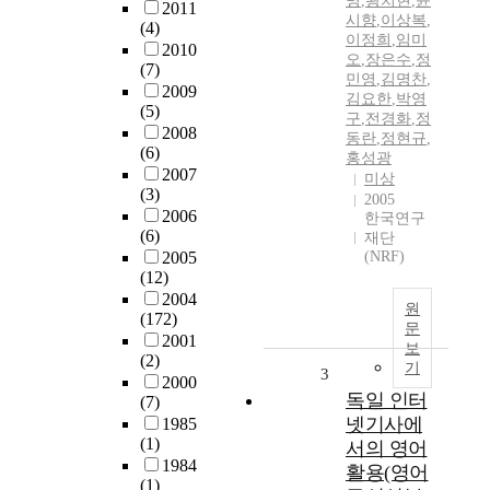
명
,
왕치현
,
윤
2011
시향
,
이상복
,
(4)
이정희
,
임미
2010
오
,
장은수
,
정
(7)
민영
,
김명찬
,
2009
김요한
,
박영
(5)
구
,
전경화
,
정
2008
동란
,
정현규
,
(6)
홍성광
2007
미상
(3)
2005
2006
한국연구
(6)
재단
2005
(NRF)
(12)
2004
원
(172)
문
2001
보
(2)
기
3
2000
독일 인터
(7)
넷기사에
1985
(1)
서의 영어
1984
활용(영어
(1)