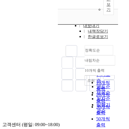
보
기
내보내기
내책장담기
한글로보기
정확도순
내림차순
정확도
순
10개씩 출력
내림차순
인기도
순
조회
10개씩
연도순
출력
제목순
20개씩
저자순
출력
발행기
30개씩
관순
출력
50개씩
고객센터 (평일: 09:00~18:00)
출력