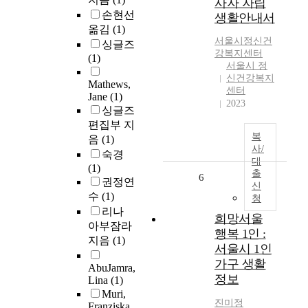
사자 자립
손현선
생활안내서
옮김
(1)
서울시정신건
싱글즈
강복지센터
(1)
서울시 정
신건강복지
Mathews,
센터
Jane
(1)
2023
싱글즈
편집부 지
복
음
(1)
사/
숙경
대
(1)
출
6
권정연
신
수
(1)
청
리나
희망서울
아부잠라
행복 1인 :
지음
(1)
서울시 1인
가구 생활
AbuJamra,
정보
Lina
(1)
Muri,
진미정
Franziska