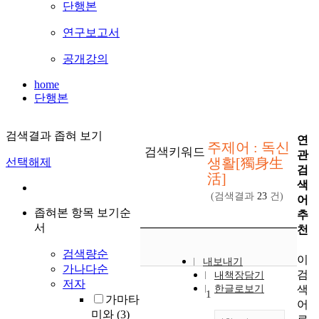
단행본
연구보고서
공개강의
home
단행본
검색결과 좁혀 보기
연
주제어 : 독신
검색키워드
관
생활[獨身生
선택해제
검
活]
색
(검색결과
23
건)
어
좁혀본 항목 보기순
추
서
천
검색량순
이
내보내기
가나다순
검
내책장담기
저자
색
한글로보기
1
가마타
어
미와
(3)