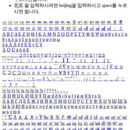
北京 을 입력하시려면
beijing
을 입력하시고 space를 누르
시면 됩니다.
ㅥ
ㅦ
ㅧ
ㅨ
ㅩ
ㅪ
ㅫ
ㅬ
ㅭ
ㅮ
ㅯ
ㅰ
ㅱ
ㅲ
ㅳ
ㅴ
ㅵ
ㅶ
ㅷ
ㅸ
ㅹ
ㅺ
ㅻ
ㅼ
ㅽ
ㅾ
ㅿ
ㆀ
ㆁ
ㆂ
ㆃ
ㆄ
ㆅ
ㆆ
ㆇ
ㆈ
ㆉ
ㆊ
ㆋ
ㆌ
ㆍ
ㆎ
Α
Β
Γ
Δ
Ε
Ζ
Η
Θ
Ι
Κ
Λ
Μ
Ν
Ξ
Ο
Π
Ρ
Σ
Τ
Υ
Φ
Χ
Ψ
Ω
α
β
γ
δ
ε
ζ
η
θ
ι
κ
λ
μ
ν
ξ
ο
π
ρ
σ
τ
υ
φ
χ
ψ
ω
á
à
Á
À
é
è
É
È
ç
Ç
ê
Ä
Ö
Ü
ä
ö
ü
ß
ְ
ֳ
ֲ
ֱ
ָ
ַ
ֵ
ֶ
ִ
ֹ
ּ
ֻ
ׂ
ׁ
ּ
ב
ה
נ
מ
צ
ת
ץ
ש
ד
ג
כ
ע
י
ח
ל
ך
ף
ק
ר
א
ט
ו
ן
ם
פ
‘
’
“
”
〔
〕
〈
〉
「
」
『
』
【
】
＂
（
）
［
］
｛
｝
±
×
÷
≠
≤
≥
∞
∴
♂
♀
∠
⊥
⌒
∂
∇
≡
≒
≪
≫
√
∽
∝
∵
∫
∬
∈
∋
⊆
⊇
⊂
⊃
∪
∩
∧
∨
￢
⇒
⇔
∀
∃
∮
∑
∏
＋
－
＜
＝
＞
、
。
·
‥
…
¨
〃
―
∥
＼
∼
´
～
ˇ
˘
˝
˚
˙
¸
˛
¡
¿
ː
！
＇
，
．
／
：
；
？
＾
＿
｀
｜
½
⅓
⅔
¼
¾
⅛
⅜
⅝
⅞
¹
²
³
⁴
ⁿ
₁
₂
₃
₄
Æ
Ð
Ħ
Ĳ
Ł
Ø
Œ
Þ
Ŧ
Ŋ
æ
đ
ð
ħ
ı
ĳ
ĸ
ŀ
ł
ø
œ
ß
þ
ŧ
ŋ
ŉ
А
Б
В
Г
Д
Е
Ё
Ж
З
И
Й
К
Л
М
Н
О
П
Р
С
Т
У
Ф
Х
Ц
Ч
Ш
Щ
Ъ
Ы
Ь
Э
Ю
Я
а
б
в
г
д
е
ё
ж
з
и
й
к
л
м
н
о
п
р
с
т
у
ф
х
ц
ч
ш
щ
ъ
ы
ь
э
ю
я
′
″
℃
Å
￠
￡
￥
¤
℉
‰
＄
％
Ｆ
￦
㎕
㎖
㎗
ℓ
㎘
㏄
㎣
㎤
㎥
㎦
㎙
㎚
㎛
㎜
㎝
㎞
㎟
㎠
㎡
㎢
㏊
㎍
㎎
㎏
㏏
㎈
㎉
㏈
㎧
㎨
㎰
㎱
㎲
㎳
㎴
㎵
㎶
㎷
㎸
㎹
㎀
㎁
㎂
㎃
㎄
㎺
㎻
㎽
㎾
㎿
㎐
㎑