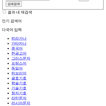
상세검색
결과 내 재검색
인기 검색어
다국어 입력
히라가나
가타카나
중국어
한글고어
그리스문자
프랑스어
독일어
히브리어
괄호기호
학술기호
기술기호
첨자기호
라틴문자
러시아문자