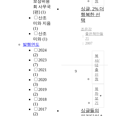
보장위원
청
회 사무국
싱글, 2% 더
[편]
(1)
행복한 선
산조
택
미와 지음
(1)
조은강
산조
좋은책만들
기
미와
(1)
2007
발행연도
2024
(2)
복
2023
사/
(7)
대
2021
출
9
(1)
신
청
2020
(3)
목
2019
차
(2)
보
2018
기
(1)
2017
싱글들의
(2)