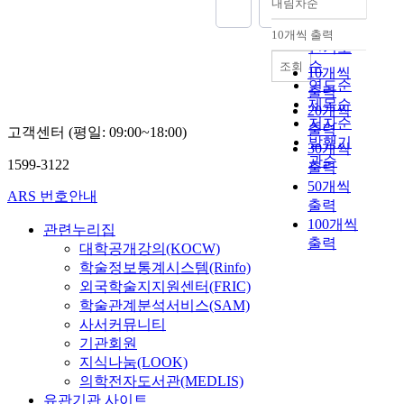
내림차순
정확도
순
10개씩 출력
내림차순
인기도
순
조회
10개씩
연도순
출력
제목순
20개씩
저자순
출력
고객센터 (평일: 09:00~18:00)
발행기
30개씩
관순
1599-3122
출력
50개씩
ARS 번호안내
출력
100개씩
관련누리집
출력
대학공개강의(KOCW)
학술정보통계시스템(Rinfo)
외국학술지지원센터(FRIC)
학술관계분석서비스(SAM)
사서커뮤니티
기관회원
지식나눔(LOOK)
의학전자도서관(MEDLIS)
유관기관 사이트