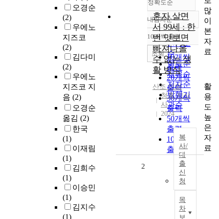
로
정확도순
오경순
많
혼자 살면
(2)
내림차순
이
정확도
서 99세 : 한
우에노
본
순
10개씩 출력
번 맛보면
지즈코
내림차순
자
인기도
(2)
빠져나올
료
순
조회
김다미
10개씩
수 없는 생
연도순
(2)
출력
활 방식
제목순
우에노
20개씩
저자순
활
지즈코 지
산조 미와
출력
발행기
청홍 지상
용
음
(2)
30개씩
사
관순
도
오경순
출력
2024
높
옮김
(2)
50개씩
은
한국
출력
자
복
(1)
100개씩
사/
료
이재림
출력
대
(1)
출
2
김희수
신
(1)
청
이승민
(1)
목
김지수
차
(1)
보