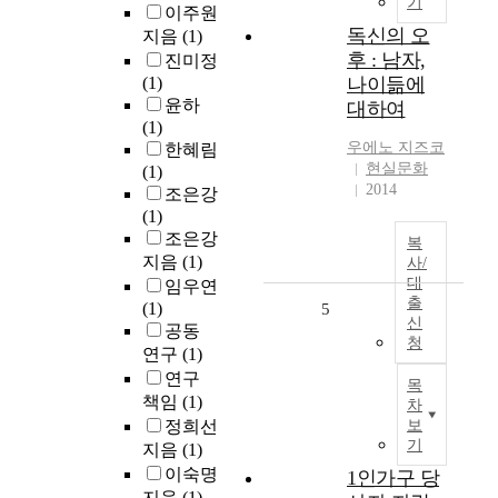
기
이주원
독신의 오
지음
(1)
후 : 남자,
진미정
(1)
나이듦에
윤하
대하여
(1)
우에노 지즈코
한혜림
현실문화
(1)
2014
조은강
(1)
조은강
복
지음
(1)
사/
대
임우연
출
(1)
5
신
공동
청
연구
(1)
연구
목
책임
(1)
차
정희선
보
기
지음
(1)
이숙명
1인가구 당
지음
(1)