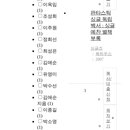
이옥임
기
(1)
판타스틱
조성희
싱글 독립
(1)
백서 : 싱글
이주원
예찬 별책
(1)
부록
정희선
(1)
싱글즈
최성은
북하우스
(1)
2007
김애순
(1)
복
유영미
사/
(1)
대
박수선
출
3
(1)
신
김애순
청
지음
(1)
이종길
목
(1)
차
보
박소영
기
(1)