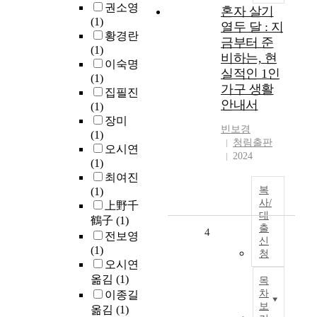
권소영
혼자 살기
(1)
열두 달 : 지
황경란
금부터 준
(1)
비하는, 현
이숙명
실적인 1인
(1)
가구 생활
집필진
안내서
(1)
장미
빈보경
(1)
청림출판
오시연
2024
(1)
최여진
복
(1)
사/
上野千
대
鶴子
(1)
출
4
전보영
신
(1)
청
오시연
옮김
(1)
목
차
이종길
보
옮김
(1)