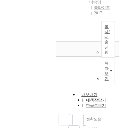
이숙명
북라이프
2017
복
사/
대
출
신
청
목
차
보
기
내보내기
내책장담기
한글로보기
정확도순