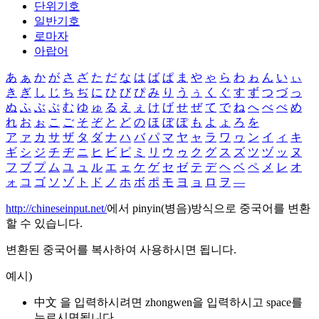
단위기호
일반기호
로마자
아랍어
あ
ぁ
か
が
さ
ざ
た
だ
な
は
ば
ぱ
ま
や
ゃ
ら
わ
ゎ
ん
い
ぃ
き
ぎ
し
じ
ち
ぢ
に
ひ
び
ぴ
み
り
う
ぅ
く
ぐ
す
ず
つ
づ
っ
ぬ
ふ
ぶ
ぷ
む
ゆ
ゅ
る
え
ぇ
け
げ
せ
ぜ
て
で
ね
へ
べ
ぺ
め
れ
お
ぉ
こ
ご
そ
ぞ
と
ど
の
ほ
ぼ
ぽ
も
よ
ょ
ろ
を
ア
ァ
カ
サ
ザ
タ
ダ
ナ
ハ
バ
パ
マ
ヤ
ャ
ラ
ワ
ヮ
ン
イ
ィ
キ
ギ
シ
ジ
チ
ヂ
ニ
ヒ
ビ
ピ
ミ
リ
ウ
ゥ
ク
グ
ス
ズ
ツ
ヅ
ッ
ヌ
フ
ブ
プ
ム
ユ
ュ
ル
エ
ェ
ケ
ゲ
セ
ゼ
テ
デ
ヘ
ベ
ペ
メ
レ
オ
ォ
コ
ゴ
ソ
ゾ
ト
ド
ノ
ホ
ボ
ポ
モ
ヨ
ョ
ロ
ヲ
―
http://chineseinput.net/
에서 pinyin(병음)방식으로 중국어를 변환
할 수 있습니다.
변환된 중국어를 복사하여 사용하시면 됩니다.
예시)
中文 을 입력하시려면
zhongwen
을 입력하시고 space를
누르시면됩니다.