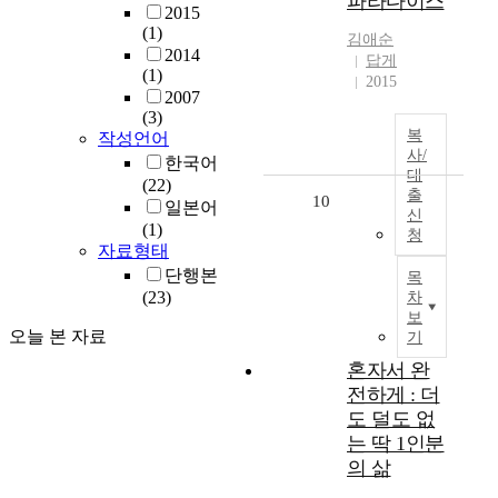
파라다이스
2015
(1)
김애순
2014
답게
(1)
2015
2007
(3)
복
작성언어
사/
한국어
대
(22)
출
10
일본어
신
(1)
청
자료형태
단행본
목
(23)
차
보
오늘 본 자료
기
혼자서 완
전하게 : 더
도 덜도 없
는 딱 1인분
의 삶