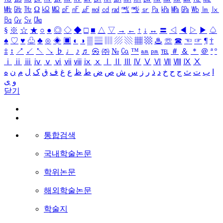
㎒
㎓
㎔
Ω
㏀
㏁
㎊
㎋
㎌
㏖
㏅
㎭
㎮
㎯
㏛
㎩
㎪
㎫
㎬
㏝
㏐
㏓
㏃
㏉
㏜
㏆
§
※
☆
★
○
●
◎
◇
◆
□
■
△
▽
→
←
↑
↓
↔
〓
◁
◀
▷
▶
♤
♠
♡
♥
♧
♣
⊙
◈
▣
◐
◑
▒
▤
▥
▨
▧
▦
▩
♨
☏
☎
☜
☞
¶
†
‡
↕
↗
↙
↖
↘
♭
♩
♪
♬
㉿
㈜
№
㏇
™
㏂
㏘
℡
＃
＆
＊
＠
ª
º
ⅰ
ⅱ
ⅲ
ⅳ
ⅴ
ⅵ
ⅶ
ⅷ
ⅸ
ⅹ
Ⅰ
Ⅱ
Ⅲ
Ⅳ
Ⅴ
Ⅵ
Ⅶ
Ⅷ
Ⅸ
Ⅹ
ا
ب
ت
ث
ج
ح
خ
د
ذ
ر
ز
س
ش
ص
ض
ط
ظ
ع
غ
ف
ق
ک
ل
م
ن
ه
و
ی
닫기
통합검색
국내학술논문
학위논문
해외학술논문
학술지