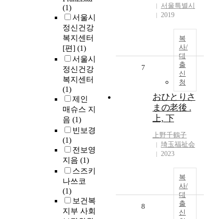
서울특별시
(1)
2019
서울시
정신건강
복지센터
복
사/
[편]
(1)
대
서울시
출
7
정신건강
신
복지센터
청
(1)
おひとりさ
제인
まの老後 .
매슈스 지
上, 下
음
(1)
빈보경
上野千鶴子
(1)
埼玉福祉会
전보영
2023
지음
(1)
스즈키
복
나쓰코
사/
(1)
대
보건복
출
8
지부 사회
신