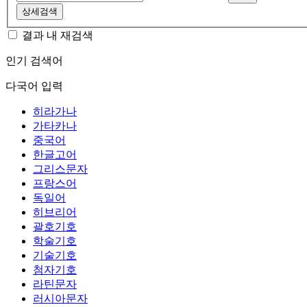
상세검색
결과 내 재검색
인기 검색어
다국어 입력
히라가나
가타카나
중국어
한글고어
그리스문자
프랑스어
독일어
히브리어
괄호기호
학술기호
기술기호
첨자기호
라틴문자
러시아문자