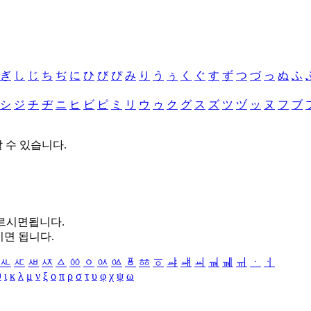
ぎ
し
じ
ち
ぢ
に
ひ
び
ぴ
み
り
う
ぅ
く
ぐ
す
ず
つ
づ
っ
ぬ
ふ
シ
ジ
チ
ヂ
ニ
ヒ
ビ
ピ
ミ
リ
ウ
ゥ
ク
グ
ス
ズ
ツ
ヅ
ッ
ヌ
フ
ブ
할 수 있습니다.
누르시면됩니다.
시면 됩니다.
ㅻ
ㅼ
ㅽ
ㅾ
ㅿ
ㆀ
ㆁ
ㆂ
ㆃ
ㆄ
ㆅ
ㆆ
ㆇ
ㆈ
ㆉ
ㆊ
ㆋ
ㆌ
ㆍ
ㆎ
θ
ι
κ
λ
μ
ν
ξ
ο
π
ρ
σ
τ
υ
φ
χ
ψ
ω