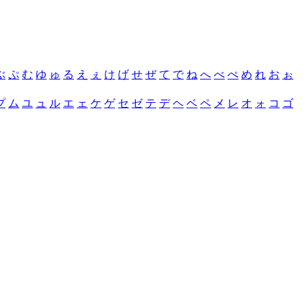
ぶ
ぷ
む
ゆ
ゅ
る
え
ぇ
け
げ
せ
ぜ
て
で
ね
へ
べ
ぺ
め
れ
お
ぉ
プ
ム
ユ
ュ
ル
エ
ェ
ケ
ゲ
セ
ゼ
テ
デ
ヘ
ベ
ペ
メ
レ
オ
ォ
コ
ゴ