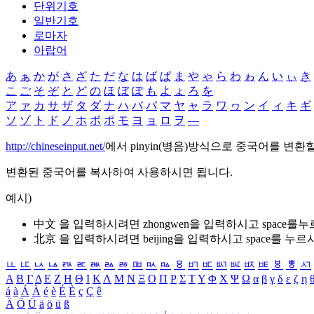
단위기호
일반기호
로마자
아랍어
あ
ぁ
か
が
さ
ざ
た
だ
な
は
ば
ぱ
ま
や
ゃ
ら
わ
ゎ
ん
い
ぃ
き
こ
ご
そ
ぞ
と
ど
の
ほ
ぼ
ぽ
も
よ
ょ
ろ
を
ア
ァ
カ
サ
ザ
タ
ダ
ナ
ハ
バ
パ
マ
ヤ
ャ
ラ
ワ
ヮ
ン
イ
ィ
キ
ギ
ソ
ゾ
ト
ド
ノ
ホ
ボ
ポ
モ
ヨ
ョ
ロ
ヲ
―
http://chineseinput.net/
에서 pinyin(병음)방식으로 중국어를 변환
변환된 중국어를 복사하여 사용하시면 됩니다.
예시)
中文 을 입력하시려면
zhongwen
을 입력하시고 space를
北京 을 입력하시려면
beijing
을 입력하시고 space를 누르
ㅥ
ㅦ
ㅧ
ㅨ
ㅩ
ㅪ
ㅫ
ㅬ
ㅭ
ㅮ
ㅯ
ㅰ
ㅱ
ㅲ
ㅳ
ㅴ
ㅵ
ㅶ
ㅷ
ㅸ
ㅹ
ㅺ
Α
Β
Γ
Δ
Ε
Ζ
Η
Θ
Ι
Κ
Λ
Μ
Ν
Ξ
Ο
Π
Ρ
Σ
Τ
Υ
Φ
Χ
Ψ
Ω
α
β
γ
δ
ε
ζ
η
á
à
Á
À
é
è
É
È
ç
Ç
ê
Ä
Ö
Ü
ä
ö
ü
ß