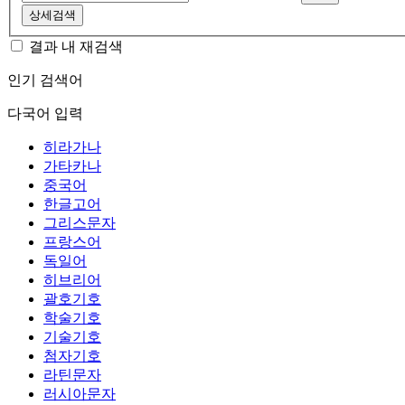
상세검색
결과 내 재검색
인기 검색어
다국어 입력
히라가나
가타카나
중국어
한글고어
그리스문자
프랑스어
독일어
히브리어
괄호기호
학술기호
기술기호
첨자기호
라틴문자
러시아문자