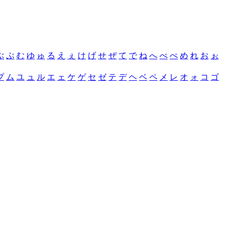
ぶ
ぷ
む
ゆ
ゅ
る
え
ぇ
け
げ
せ
ぜ
て
で
ね
へ
べ
ぺ
め
れ
お
ぉ
プ
ム
ユ
ュ
ル
エ
ェ
ケ
ゲ
セ
ゼ
テ
デ
ヘ
ベ
ペ
メ
レ
オ
ォ
コ
ゴ