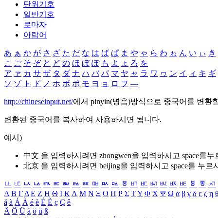
단위기호
일반기호
로마자
아랍어
あ
ぁ
か
が
さ
ざ
た
だ
な
は
ば
ぱ
ま
や
ゃ
ら
わ
ゎ
ん
い
ぃ
き
こ
ご
そ
ぞ
と
ど
の
ほ
ぼ
ぽ
も
よ
ょ
ろ
を
ア
ァ
カ
サ
ザ
タ
ダ
ナ
ハ
バ
パ
マ
ヤ
ャ
ラ
ワ
ヮ
ン
イ
ィ
キ
ギ
ソ
ゾ
ト
ド
ノ
ホ
ボ
ポ
モ
ヨ
ョ
ロ
ヲ
―
http://chineseinput.net/
에서 pinyin(병음)방식으로 중국어를 변환
변환된 중국어를 복사하여 사용하시면 됩니다.
예시)
中文 을 입력하시려면
zhongwen
을 입력하시고 space를
北京 을 입력하시려면
beijing
을 입력하시고 space를 누르
ㅥ
ㅦ
ㅧ
ㅨ
ㅩ
ㅪ
ㅫ
ㅬ
ㅭ
ㅮ
ㅯ
ㅰ
ㅱ
ㅲ
ㅳ
ㅴ
ㅵ
ㅶ
ㅷ
ㅸ
ㅹ
ㅺ
Α
Β
Γ
Δ
Ε
Ζ
Η
Θ
Ι
Κ
Λ
Μ
Ν
Ξ
Ο
Π
Ρ
Σ
Τ
Υ
Φ
Χ
Ψ
Ω
α
β
γ
δ
ε
ζ
η
á
à
Á
À
é
è
É
È
ç
Ç
ê
Ä
Ö
Ü
ä
ö
ü
ß