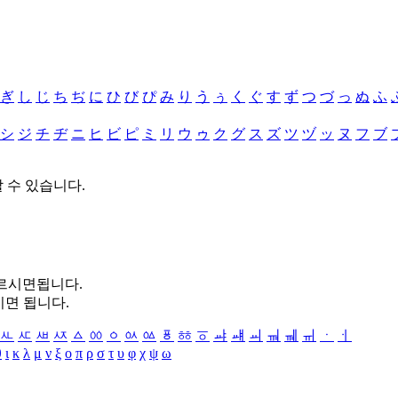
ぎ
し
じ
ち
ぢ
に
ひ
び
ぴ
み
り
う
ぅ
く
ぐ
す
ず
つ
づ
っ
ぬ
ふ
シ
ジ
チ
ヂ
ニ
ヒ
ビ
ピ
ミ
リ
ウ
ゥ
ク
グ
ス
ズ
ツ
ヅ
ッ
ヌ
フ
ブ
할 수 있습니다.
누르시면됩니다.
시면 됩니다.
ㅻ
ㅼ
ㅽ
ㅾ
ㅿ
ㆀ
ㆁ
ㆂ
ㆃ
ㆄ
ㆅ
ㆆ
ㆇ
ㆈ
ㆉ
ㆊ
ㆋ
ㆌ
ㆍ
ㆎ
θ
ι
κ
λ
μ
ν
ξ
ο
π
ρ
σ
τ
υ
φ
χ
ψ
ω