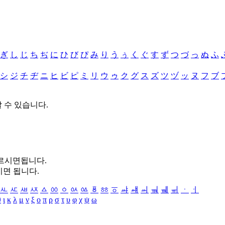
ぎ
し
じ
ち
ぢ
に
ひ
び
ぴ
み
り
う
ぅ
く
ぐ
す
ず
つ
づ
っ
ぬ
ふ
シ
ジ
チ
ヂ
ニ
ヒ
ビ
ピ
ミ
リ
ウ
ゥ
ク
グ
ス
ズ
ツ
ヅ
ッ
ヌ
フ
ブ
할 수 있습니다.
누르시면됩니다.
시면 됩니다.
ㅻ
ㅼ
ㅽ
ㅾ
ㅿ
ㆀ
ㆁ
ㆂ
ㆃ
ㆄ
ㆅ
ㆆ
ㆇ
ㆈ
ㆉ
ㆊ
ㆋ
ㆌ
ㆍ
ㆎ
θ
ι
κ
λ
μ
ν
ξ
ο
π
ρ
σ
τ
υ
φ
χ
ψ
ω