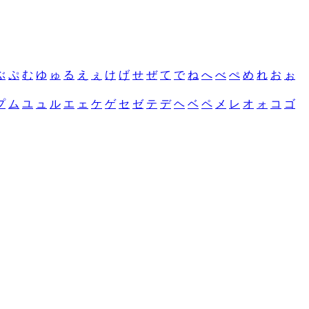
ぶ
ぷ
む
ゆ
ゅ
る
え
ぇ
け
げ
せ
ぜ
て
で
ね
へ
べ
ぺ
め
れ
お
ぉ
プ
ム
ユ
ュ
ル
エ
ェ
ケ
ゲ
セ
ゼ
テ
デ
ヘ
ベ
ペ
メ
レ
オ
ォ
コ
ゴ