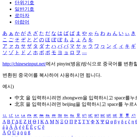
단위기호
일반기호
로마자
아랍어
あ
ぁ
か
が
さ
ざ
た
だ
な
は
ば
ぱ
ま
や
ゃ
ら
わ
ゎ
ん
い
ぃ
き
こ
ご
そ
ぞ
と
ど
の
ほ
ぼ
ぽ
も
よ
ょ
ろ
を
ア
ァ
カ
サ
ザ
タ
ダ
ナ
ハ
バ
パ
マ
ヤ
ャ
ラ
ワ
ヮ
ン
イ
ィ
キ
ギ
ソ
ゾ
ト
ド
ノ
ホ
ボ
ポ
モ
ヨ
ョ
ロ
ヲ
―
http://chineseinput.net/
에서 pinyin(병음)방식으로 중국어를 변환
변환된 중국어를 복사하여 사용하시면 됩니다.
예시)
中文 을 입력하시려면
zhongwen
을 입력하시고 space를
北京 을 입력하시려면
beijing
을 입력하시고 space를 누르
ㅥ
ㅦ
ㅧ
ㅨ
ㅩ
ㅪ
ㅫ
ㅬ
ㅭ
ㅮ
ㅯ
ㅰ
ㅱ
ㅲ
ㅳ
ㅴ
ㅵ
ㅶ
ㅷ
ㅸ
ㅹ
ㅺ
Α
Β
Γ
Δ
Ε
Ζ
Η
Θ
Ι
Κ
Λ
Μ
Ν
Ξ
Ο
Π
Ρ
Σ
Τ
Υ
Φ
Χ
Ψ
Ω
α
β
γ
δ
ε
ζ
η
á
à
Á
À
é
è
É
È
ç
Ç
ê
Ä
Ö
Ü
ä
ö
ü
ß