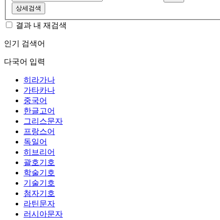
상세검색
결과 내 재검색
인기 검색어
다국어 입력
히라가나
가타카나
중국어
한글고어
그리스문자
프랑스어
독일어
히브리어
괄호기호
학술기호
기술기호
첨자기호
라틴문자
러시아문자