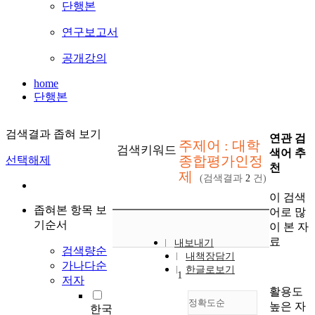
단행본
연구보고서
공개강의
home
단행본
검색결과 좁혀 보기
연관 검
주제어 : 대학
검색키워드
색어 추
종합평가인정
선택해제
천
제
(검색결과
2
건)
이 검색
좁혀본 항목 보
어로 많
기순서
이 본 자
료
내보내기
검색량순
내책장담기
가나다순
한글로보기
1
저자
활용도
정확도순
높은 자
한국