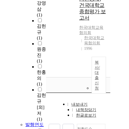
강영
건국대학교
삼
종합평가 보
(1)
고서
김헌
한국대학교육
규
협의회
(1)
한국대학교
육협의회
1996
원종
진
(1)
복
사/
한홍
대
의
출
신
(1)
청
김헌
규
내보내기
[외]
내책장담기
저
한글로보기
(1)
발행연도
정확도순