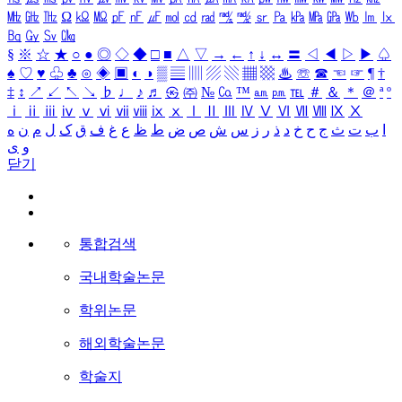
㎒
㎓
㎔
Ω
㏀
㏁
㎊
㎋
㎌
㏖
㏅
㎭
㎮
㎯
㏛
㎩
㎪
㎫
㎬
㏝
㏐
㏓
㏃
㏉
㏜
㏆
§
※
☆
★
○
●
◎
◇
◆
□
■
△
▽
→
←
↑
↓
↔
〓
◁
◀
▷
▶
♤
♠
♡
♥
♧
♣
⊙
◈
▣
◐
◑
▒
▤
▥
▨
▧
▦
▩
♨
☏
☎
☜
☞
¶
†
‡
↕
↗
↙
↖
↘
♭
♩
♪
♬
㉿
㈜
№
㏇
™
㏂
㏘
℡
＃
＆
＊
＠
ª
º
ⅰ
ⅱ
ⅲ
ⅳ
ⅴ
ⅵ
ⅶ
ⅷ
ⅸ
ⅹ
Ⅰ
Ⅱ
Ⅲ
Ⅳ
Ⅴ
Ⅵ
Ⅶ
Ⅷ
Ⅸ
Ⅹ
ا
ب
ت
ث
ج
ح
خ
د
ذ
ر
ز
س
ش
ص
ض
ط
ظ
ع
غ
ف
ق
ک
ل
م
ن
ه
و
ی
닫기
통합검색
국내학술논문
학위논문
해외학술논문
학술지