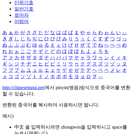
단위기호
일반기호
로마자
아랍어
あ
ぁ
か
が
さ
ざ
た
だ
な
は
ば
ぱ
ま
や
ゃ
ら
わ
ゎ
ん
い
ぃ
き
ぎ
し
じ
ち
ぢ
に
ひ
び
ぴ
み
り
う
ぅ
く
ぐ
す
ず
つ
づ
っ
ぬ
ふ
ぶ
ぷ
む
ゆ
ゅ
る
え
ぇ
け
げ
せ
ぜ
て
で
ね
へ
べ
ぺ
め
れ
お
ぉ
こ
ご
そ
ぞ
と
ど
の
ほ
ぼ
ぽ
も
よ
ょ
ろ
を
ア
ァ
カ
サ
ザ
タ
ダ
ナ
ハ
バ
パ
マ
ヤ
ャ
ラ
ワ
ヮ
ン
イ
ィ
キ
ギ
シ
ジ
チ
ヂ
ニ
ヒ
ビ
ピ
ミ
リ
ウ
ゥ
ク
グ
ス
ズ
ツ
ヅ
ッ
ヌ
フ
ブ
プ
ム
ユ
ュ
ル
エ
ェ
ケ
ゲ
セ
ゼ
テ
デ
ヘ
ベ
ペ
メ
レ
オ
ォ
コ
ゴ
ソ
ゾ
ト
ド
ノ
ホ
ボ
ポ
モ
ヨ
ョ
ロ
ヲ
―
http://chineseinput.net/
에서 pinyin(병음)방식으로 중국어를 변환
할 수 있습니다.
변환된 중국어를 복사하여 사용하시면 됩니다.
예시)
中文 을 입력하시려면
zhongwen
을 입력하시고 space를
누르시면됩니다.