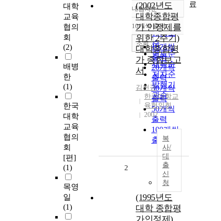
료
(2002년도
대학
내림차순
정확도
대학종합평
교육
순
10개씩 출력
가 인정제를
협의
내림차순
인기도
회
위한 2주기)
순
조회
10개씩
(2)
대학종합평
연도순
출력
가 종합보고
제목순
배병
20개씩
서
저자순
한
출력
발행기
(1)
김헌규
30개씩
관순
한국대학교
출력
한국
육협의회
50개씩
2002
대학
출력
교육
100개씩
협의
복
출력
회
사/
대
[편]
출
(1)
2
신
청
목영
(1995년도
일
(1)
대학 종합평
가인정제)