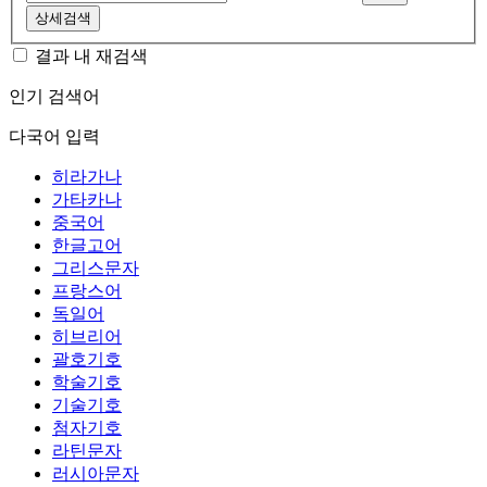
상세검색
결과 내 재검색
인기 검색어
다국어 입력
히라가나
가타카나
중국어
한글고어
그리스문자
프랑스어
독일어
히브리어
괄호기호
학술기호
기술기호
첨자기호
라틴문자
러시아문자