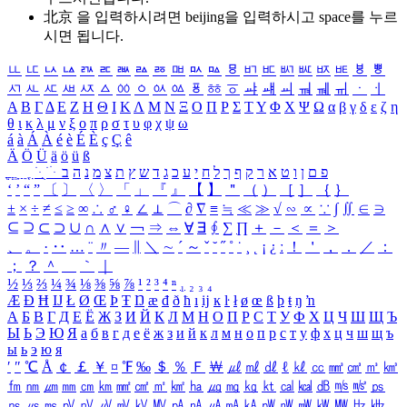
北京 을 입력하시려면
beijing
을 입력하시고 space를 누르
시면 됩니다.
ㅥ
ㅦ
ㅧ
ㅨ
ㅩ
ㅪ
ㅫ
ㅬ
ㅭ
ㅮ
ㅯ
ㅰ
ㅱ
ㅲ
ㅳ
ㅴ
ㅵ
ㅶ
ㅷ
ㅸ
ㅹ
ㅺ
ㅻ
ㅼ
ㅽ
ㅾ
ㅿ
ㆀ
ㆁ
ㆂ
ㆃ
ㆄ
ㆅ
ㆆ
ㆇ
ㆈ
ㆉ
ㆊ
ㆋ
ㆌ
ㆍ
ㆎ
Α
Β
Γ
Δ
Ε
Ζ
Η
Θ
Ι
Κ
Λ
Μ
Ν
Ξ
Ο
Π
Ρ
Σ
Τ
Υ
Φ
Χ
Ψ
Ω
α
β
γ
δ
ε
ζ
η
θ
ι
κ
λ
μ
ν
ξ
ο
π
ρ
σ
τ
υ
φ
χ
ψ
ω
á
à
Á
À
é
è
É
È
ç
Ç
ê
Ä
Ö
Ü
ä
ö
ü
ß
ְ
ֳ
ֲ
ֱ
ָ
ַ
ֵ
ֶ
ִ
ֹ
ּ
ֻ
ׂ
ׁ
ּ
ב
ה
נ
מ
צ
ת
ץ
ש
ד
ג
כ
ע
י
ח
ל
ך
ף
ק
ר
א
ט
ו
ן
ם
פ
‘
’
“
”
〔
〕
〈
〉
「
」
『
』
【
】
＂
（
）
［
］
｛
｝
±
×
÷
≠
≤
≥
∞
∴
♂
♀
∠
⊥
⌒
∂
∇
≡
≒
≪
≫
√
∽
∝
∵
∫
∬
∈
∋
⊆
⊇
⊂
⊃
∪
∩
∧
∨
￢
⇒
⇔
∀
∃
∮
∑
∏
＋
－
＜
＝
＞
、
。
·
‥
…
¨
〃
―
∥
＼
∼
´
～
ˇ
˘
˝
˚
˙
¸
˛
¡
¿
ː
！
＇
，
．
／
：
；
？
＾
＿
｀
｜
½
⅓
⅔
¼
¾
⅛
⅜
⅝
⅞
¹
²
³
⁴
ⁿ
₁
₂
₃
₄
Æ
Ð
Ħ
Ĳ
Ł
Ø
Œ
Þ
Ŧ
Ŋ
æ
đ
ð
ħ
ı
ĳ
ĸ
ŀ
ł
ø
œ
ß
þ
ŧ
ŋ
ŉ
А
Б
В
Г
Д
Е
Ё
Ж
З
И
Й
К
Л
М
Н
О
П
Р
С
Т
У
Ф
Х
Ц
Ч
Ш
Щ
Ъ
Ы
Ь
Э
Ю
Я
а
б
в
г
д
е
ё
ж
з
и
й
к
л
м
н
о
п
р
с
т
у
ф
х
ц
ч
ш
щ
ъ
ы
ь
э
ю
я
′
″
℃
Å
￠
￡
￥
¤
℉
‰
＄
％
Ｆ
￦
㎕
㎖
㎗
ℓ
㎘
㏄
㎣
㎤
㎥
㎦
㎙
㎚
㎛
㎜
㎝
㎞
㎟
㎠
㎡
㎢
㏊
㎍
㎎
㎏
㏏
㎈
㎉
㏈
㎧
㎨
㎰
㎱
㎲
㎳
㎴
㎵
㎶
㎷
㎸
㎹
㎀
㎁
㎂
㎃
㎄
㎺
㎻
㎽
㎾
㎿
㎐
㎑