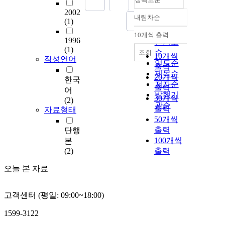
2002
내림차순
정확도
(1)
순
10개씩 출력
내림차순
1996
인기도
(1)
순
조회
10개씩
작성언어
연도순
출력
제목순
20개씩
한국
저자순
출력
어
발행기
30개씩
(2)
관순
출력
자료형태
50개씩
출력
단행
100개씩
본
(2)
출력
오늘 본 자료
고객센터 (평일: 09:00~18:00)
1599-3122