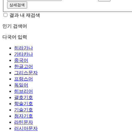
상세검색
결과 내 재검색
인기 검색어
다국어 입력
히라가나
가타카나
중국어
한글고어
그리스문자
프랑스어
독일어
히브리어
괄호기호
학술기호
기술기호
첨자기호
라틴문자
러시아문자