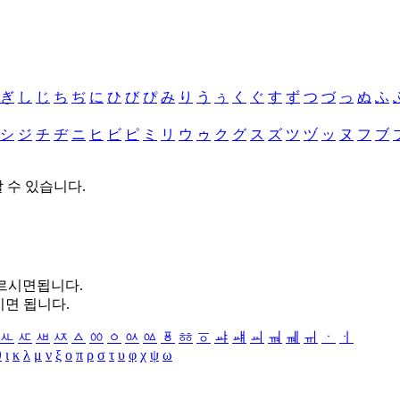
ぎ
し
じ
ち
ぢ
に
ひ
び
ぴ
み
り
う
ぅ
く
ぐ
す
ず
つ
づ
っ
ぬ
ふ
シ
ジ
チ
ヂ
ニ
ヒ
ビ
ピ
ミ
リ
ウ
ゥ
ク
グ
ス
ズ
ツ
ヅ
ッ
ヌ
フ
ブ
할 수 있습니다.
누르시면됩니다.
시면 됩니다.
ㅻ
ㅼ
ㅽ
ㅾ
ㅿ
ㆀ
ㆁ
ㆂ
ㆃ
ㆄ
ㆅ
ㆆ
ㆇ
ㆈ
ㆉ
ㆊ
ㆋ
ㆌ
ㆍ
ㆎ
θ
ι
κ
λ
μ
ν
ξ
ο
π
ρ
σ
τ
υ
φ
χ
ψ
ω