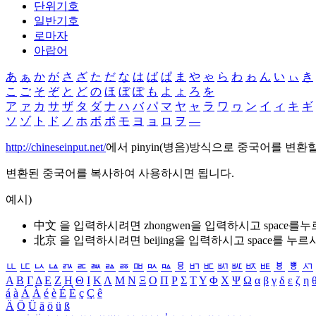
단위기호
일반기호
로마자
아랍어
あ
ぁ
か
が
さ
ざ
た
だ
な
は
ば
ぱ
ま
や
ゃ
ら
わ
ゎ
ん
い
ぃ
き
こ
ご
そ
ぞ
と
ど
の
ほ
ぼ
ぽ
も
よ
ょ
ろ
を
ア
ァ
カ
サ
ザ
タ
ダ
ナ
ハ
バ
パ
マ
ヤ
ャ
ラ
ワ
ヮ
ン
イ
ィ
キ
ギ
ソ
ゾ
ト
ド
ノ
ホ
ボ
ポ
モ
ヨ
ョ
ロ
ヲ
―
http://chineseinput.net/
에서 pinyin(병음)방식으로 중국어를 변환
변환된 중국어를 복사하여 사용하시면 됩니다.
예시)
中文 을 입력하시려면
zhongwen
을 입력하시고 space를
北京 을 입력하시려면
beijing
을 입력하시고 space를 누르
ㅥ
ㅦ
ㅧ
ㅨ
ㅩ
ㅪ
ㅫ
ㅬ
ㅭ
ㅮ
ㅯ
ㅰ
ㅱ
ㅲ
ㅳ
ㅴ
ㅵ
ㅶ
ㅷ
ㅸ
ㅹ
ㅺ
Α
Β
Γ
Δ
Ε
Ζ
Η
Θ
Ι
Κ
Λ
Μ
Ν
Ξ
Ο
Π
Ρ
Σ
Τ
Υ
Φ
Χ
Ψ
Ω
α
β
γ
δ
ε
ζ
η
á
à
Á
À
é
è
É
È
ç
Ç
ê
Ä
Ö
Ü
ä
ö
ü
ß