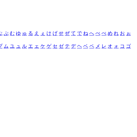
ぶ
ぷ
む
ゆ
ゅ
る
え
ぇ
け
げ
せ
ぜ
て
で
ね
へ
べ
ぺ
め
れ
お
ぉ
プ
ム
ユ
ュ
ル
エ
ェ
ケ
ゲ
セ
ゼ
テ
デ
ヘ
ベ
ペ
メ
レ
オ
ォ
コ
ゴ