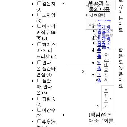
로
변혁과 샬
김은지
내림차순
많
정확도
롬의 대중
(3)
이
순
노지양
10개씩 출력
문화론
내림차순
본
인기도
(3)
자
순
조회
신국원
예지각
10개씩
료
한국기독학
연도순
편집부 編
출력
생회출판부
제목순
著
(3)
20개씩
2004
저자순
하이스
출력
발행기
활
미스, 퍼
30개씩
관순
복
용
트리샤
(3)
출력
사/
도
안나
50개씩
대
높
폰 플란타
출력
출
2
은
편집
(3)
100개씩
신
자
출력
청
플란
료
타, 안나
목
폰
(3)
차
정현숙
보
(2)
기
이강수
(핵심)일본
(2)
대중문화론
李康洙