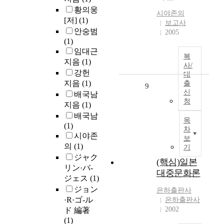
황의웅
시야존의
[저]
(1)
보고사
안숭범
2005
(1)
임대근
복
지음
(1)
사/
강헌
대
지음
(1)
출
9
신
배국남
청
지음
(1)
배국남
목
(1)
차
시야존
보
의
(1)
기
ジャク
(핵심)일본
リン·バ-
대중문화론
ジェス
(1)
ジョン
은하출판사
·R·ゴ-ル
은하출판사
2002
ド 編著
(1)