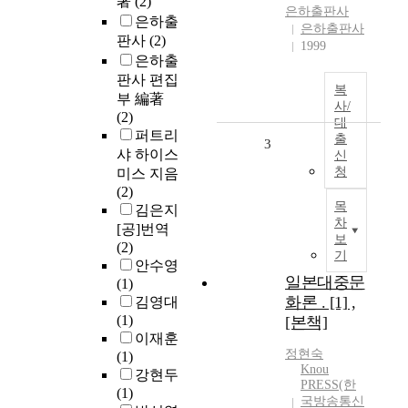
著
(2)
은하출판사
은하출
은하출판사
판사
(2)
1999
은하출
판사 편집
복
부 編著
사/
(2)
대
퍼트리
출
3
샤 하이스
신
청
미스 지음
(2)
목
김은지
차
[공]번역
보
(2)
기
안수영
일본대중문
(1)
화론 . [1] ,
김영대
(1)
[본책]
이재훈
정현숙
(1)
Knou
강현두
PRESS(한
(1)
국방송통신