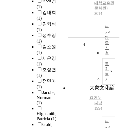
박선영
대학교출판
(1)
문화원)
강내희
2014
(1)
김형석
복
(1)
사/
정수영
대
(1)
출
4
김소원
신
(1)
청
서은영
(1)
목
차
조성면
보
(1)
기
정민아
(1)
大衆文化論
Jacobs,
Norman
강현두
(1)
나남
1994
Highsmith,
Patricia
(1)
복
Gold,
사/