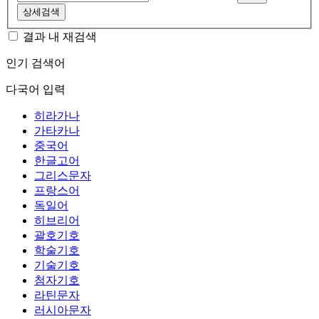
상세검색
결과 내 재검색
인기 검색어
다국어 입력
히라가나
가타카나
중국어
한글고어
그리스문자
프랑스어
독일어
히브리어
괄호기호
학술기호
기술기호
첨자기호
라틴문자
러시아문자