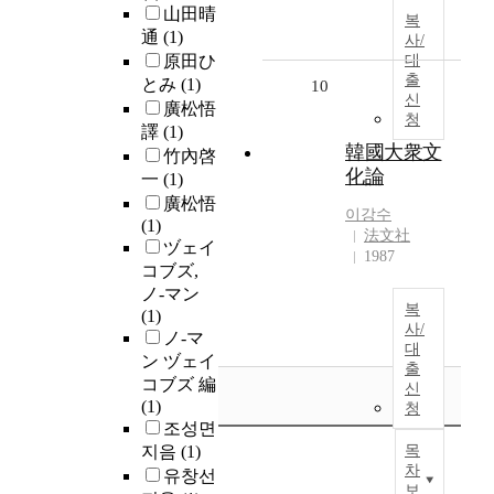
山田晴
복
通
(1)
사/
原田ひ
대
출
とみ
(1)
10
신
廣松悟
청
譯
(1)
韓國大衆文
竹內啓
化論
一
(1)
廣松悟
이강수
(1)
法文社
ヅェイ
1987
コブズ,
ノ-マン
복
(1)
사/
ノ-マ
대
ン ヅェイ
출
コブズ 編
신
(1)
청
조성면
지음
(1)
목
차
유창선
보