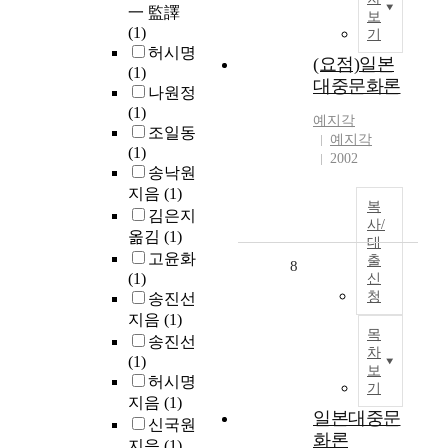
一 監譯
보
(1)
기
허시명
(요점)일본
(1)
대중문화론
나원정
(1)
예지각
조일동
예지각
(1)
2002
송낙원
지음
(1)
복
김은지
사/
옮김
(1)
대
고윤화
출
8
(1)
신
청
송진선
지음
(1)
목
송진선
차
(1)
보
허시명
기
지음
(1)
일본대중문
신국원
화론
지음
(1)