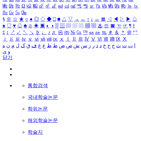
㎒
㎓
㎔
Ω
㏀
㏁
㎊
㎋
㎌
㏖
㏅
㎭
㎮
㎯
㏛
㎩
㎪
㎫
㎬
㏝
㏐
㏓
㏃
㏉
㏜
㏆
§
※
☆
★
○
●
◎
◇
◆
□
■
△
▽
→
←
↑
↓
↔
〓
◁
◀
▷
▶
♤
♠
♡
♥
♧
♣
⊙
◈
▣
◐
◑
▒
▤
▥
▨
▧
▦
▩
♨
☏
☎
☜
☞
¶
†
‡
↕
↗
↙
↖
↘
♭
♩
♪
♬
㉿
㈜
№
㏇
™
㏂
㏘
℡
＃
＆
＊
＠
ª
º
ⅰ
ⅱ
ⅲ
ⅳ
ⅴ
ⅵ
ⅶ
ⅷ
ⅸ
ⅹ
Ⅰ
Ⅱ
Ⅲ
Ⅳ
Ⅴ
Ⅵ
Ⅶ
Ⅷ
Ⅸ
Ⅹ
ا
ب
ت
ث
ج
ح
خ
د
ذ
ر
ز
س
ش
ص
ض
ط
ظ
ع
غ
ف
ق
ک
ل
م
ن
ه
و
ی
닫기
통합검색
국내학술논문
학위논문
해외학술논문
학술지