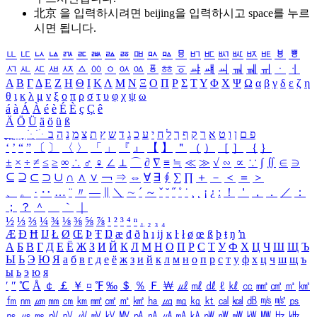
北京 을 입력하시려면
beijing
을 입력하시고 space를 누르
시면 됩니다.
ㅥ
ㅦ
ㅧ
ㅨ
ㅩ
ㅪ
ㅫ
ㅬ
ㅭ
ㅮ
ㅯ
ㅰ
ㅱ
ㅲ
ㅳ
ㅴ
ㅵ
ㅶ
ㅷ
ㅸ
ㅹ
ㅺ
ㅻ
ㅼ
ㅽ
ㅾ
ㅿ
ㆀ
ㆁ
ㆂ
ㆃ
ㆄ
ㆅ
ㆆ
ㆇ
ㆈ
ㆉ
ㆊ
ㆋ
ㆌ
ㆍ
ㆎ
Α
Β
Γ
Δ
Ε
Ζ
Η
Θ
Ι
Κ
Λ
Μ
Ν
Ξ
Ο
Π
Ρ
Σ
Τ
Υ
Φ
Χ
Ψ
Ω
α
β
γ
δ
ε
ζ
η
θ
ι
κ
λ
μ
ν
ξ
ο
π
ρ
σ
τ
υ
φ
χ
ψ
ω
á
à
Á
À
é
è
É
È
ç
Ç
ê
Ä
Ö
Ü
ä
ö
ü
ß
ְ
ֳ
ֲ
ֱ
ָ
ַ
ֵ
ֶ
ִ
ֹ
ּ
ֻ
ׂ
ׁ
ּ
ב
ה
נ
מ
צ
ת
ץ
ש
ד
ג
כ
ע
י
ח
ל
ך
ף
ק
ר
א
ט
ו
ן
ם
פ
‘
’
“
”
〔
〕
〈
〉
「
」
『
』
【
】
＂
（
）
［
］
｛
｝
±
×
÷
≠
≤
≥
∞
∴
♂
♀
∠
⊥
⌒
∂
∇
≡
≒
≪
≫
√
∽
∝
∵
∫
∬
∈
∋
⊆
⊇
⊂
⊃
∪
∩
∧
∨
￢
⇒
⇔
∀
∃
∮
∑
∏
＋
－
＜
＝
＞
、
。
·
‥
…
¨
〃
―
∥
＼
∼
´
～
ˇ
˘
˝
˚
˙
¸
˛
¡
¿
ː
！
＇
，
．
／
：
；
？
＾
＿
｀
｜
½
⅓
⅔
¼
¾
⅛
⅜
⅝
⅞
¹
²
³
⁴
ⁿ
₁
₂
₃
₄
Æ
Ð
Ħ
Ĳ
Ł
Ø
Œ
Þ
Ŧ
Ŋ
æ
đ
ð
ħ
ı
ĳ
ĸ
ŀ
ł
ø
œ
ß
þ
ŧ
ŋ
ŉ
А
Б
В
Г
Д
Е
Ё
Ж
З
И
Й
К
Л
М
Н
О
П
Р
С
Т
У
Ф
Х
Ц
Ч
Ш
Щ
Ъ
Ы
Ь
Э
Ю
Я
а
б
в
г
д
е
ё
ж
з
и
й
к
л
м
н
о
п
р
с
т
у
ф
х
ц
ч
ш
щ
ъ
ы
ь
э
ю
я
′
″
℃
Å
￠
￡
￥
¤
℉
‰
＄
％
Ｆ
￦
㎕
㎖
㎗
ℓ
㎘
㏄
㎣
㎤
㎥
㎦
㎙
㎚
㎛
㎜
㎝
㎞
㎟
㎠
㎡
㎢
㏊
㎍
㎎
㎏
㏏
㎈
㎉
㏈
㎧
㎨
㎰
㎱
㎲
㎳
㎴
㎵
㎶
㎷
㎸
㎹
㎀
㎁
㎂
㎃
㎄
㎺
㎻
㎽
㎾
㎿
㎐
㎑