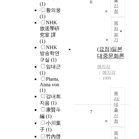
출
6
(1)
신
황의웅
청
(1)
NHK
목
放送學硏
차
보
究室 譯
기
(1)
NHK
(요점)일본
방송학연
대중문화론
구실
(1)
임대근
예지각
(1)
예지각
1999
Planta,
Anna von
(1)
복
강내희
사/
지음
(1)
대
康賢斗
출
7
신
編
(1)
청
小川葉
子
(1)
목
竹內啓
차