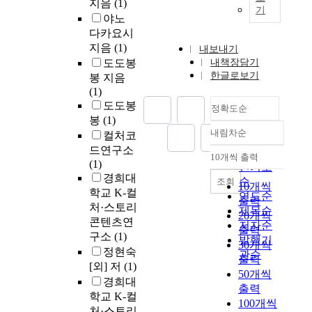
지음
(1)
기
야노
다카요시
지음
(1)
내보내기
도도봉
내책장담기
한글로보기
봉 지음
(1)
도도봉
정확도순
봉
(1)
내림차순
컬처코
정확도
드연구소
순
10개씩 출력
내림차순
(1)
인기도
경희대
순
조회
10개씩
학교 K-컬
연도순
출력
처·스토리
제목순
20개씩
콘텐츠연
저자순
출력
구소
(1)
발행기
30개씩
정현숙
관순
출력
[외] 저
(1)
50개씩
경희대
출력
학교 K-컬
100개씩
처·스토리