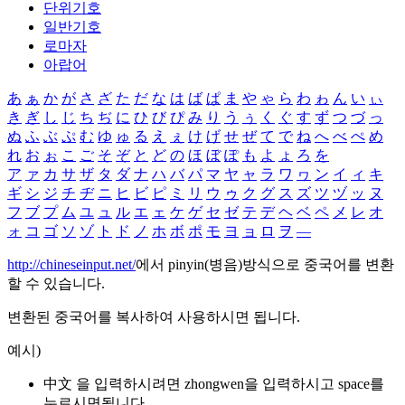
단위기호
일반기호
로마자
아랍어
あ
ぁ
か
が
さ
ざ
た
だ
な
は
ば
ぱ
ま
や
ゃ
ら
わ
ゎ
ん
い
ぃ
き
ぎ
し
じ
ち
ぢ
に
ひ
び
ぴ
み
り
う
ぅ
く
ぐ
す
ず
つ
づ
っ
ぬ
ふ
ぶ
ぷ
む
ゆ
ゅ
る
え
ぇ
け
げ
せ
ぜ
て
で
ね
へ
べ
ぺ
め
れ
お
ぉ
こ
ご
そ
ぞ
と
ど
の
ほ
ぼ
ぽ
も
よ
ょ
ろ
を
ア
ァ
カ
サ
ザ
タ
ダ
ナ
ハ
バ
パ
マ
ヤ
ャ
ラ
ワ
ヮ
ン
イ
ィ
キ
ギ
シ
ジ
チ
ヂ
ニ
ヒ
ビ
ピ
ミ
リ
ウ
ゥ
ク
グ
ス
ズ
ツ
ヅ
ッ
ヌ
フ
ブ
プ
ム
ユ
ュ
ル
エ
ェ
ケ
ゲ
セ
ゼ
テ
デ
ヘ
ベ
ペ
メ
レ
オ
ォ
コ
ゴ
ソ
ゾ
ト
ド
ノ
ホ
ボ
ポ
モ
ヨ
ョ
ロ
ヲ
―
http://chineseinput.net/
에서 pinyin(병음)방식으로 중국어를 변환
할 수 있습니다.
변환된 중국어를 복사하여 사용하시면 됩니다.
예시)
中文 을 입력하시려면
zhongwen
을 입력하시고 space를
누르시면됩니다.