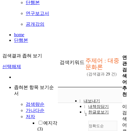
단행본
연구보고서
공개강의
home
단행본
검색결과 좁혀 보기
연
주제어 : 대중
검색키워드
관
문화론
선택해제
검
(검색결과
29
건)
색
어
좁혀본 항목 보기순
추
서
천
내보내기
검색량순
이
내책장담기
가나다순
한글로보기
검
1
저자
색
예지각
어
정확도순
(3)