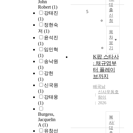
John
대
Robert
(1)
출
5
강태진
신
(1)
청
정현숙
저
(1)
목
윤석진
차
보
(1)
기
임민혁
(1)
K팝 스타사
송낙원
: 채규엽부
(1)
터 플레이
강헌
브까지
(1)
신국원
배국남
(1)
신사우동호
강태웅
랑이
(1)
2026
Burgess,
복
Jacquelin
사/
A
(1)
대
유창선