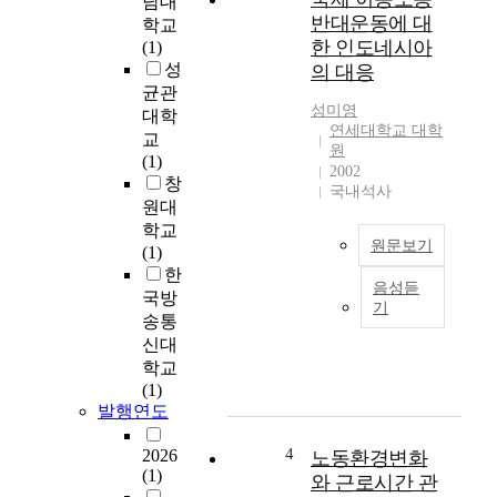
남대
서
중
반대운동에 대
학교
노
심
한 인도네시아
(1)
동
으
성
의 대응
할
로
균관
권
이
성미영
대학
리
루
연세대학교 대학
교
가
어
원
(1)
중
지
2002
창
요
는
국내석사
원대
하
세
학교
게
계
원문보기
(1)
부
를
한
각
피
음성듣
본
국방
되
부
기
논
송통
며
로
문
신대
노
느
은
학교
동
끼
아
(1)
할
고
동
발행연도
권
있
노
리
다
동
4
2026
노동환경변화
를
.
을
(1)
보
미
와 근로시간 관
근