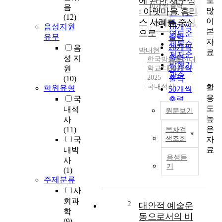
에 관한 재구성
로
순
10개씩 출력
음
내림차순
많
: 아랫마을 홈리
인기도
(12)
이
스 사례를 중심
순
조회
음성지원
10개씩
본
으로
연도순
유무
출력
자
제목순
20개씩
음
박내현
료
저자순
출력
성 지
한국방송통신대
발행기
30개씩
원
학교 대학원
관순
2025
(10)
출력
국내석사
활
학위유형
50개씩
용
국
출력
도
내석
100개씩
원문보기
높
사
출력
은
(11)
목차검
자
색조회
자
국
본
료
내박
주
음성듣
사
의
기
(1)
사
주제분류
회
사
에
회과
서
2
대안적 예술운
학
인
동으로서의 비
(9)
간