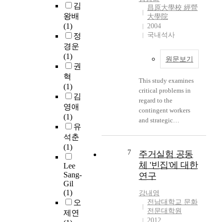
부
지
그
가
김
간
昌原大學校 經營
,
고
들
1
왕배
大學院
은
그
그
만
9
(1)
2004
휴
리
로
의
7
국내석사
정
게
고
인
자
9
경운
시
비
해
의
년
(1)
간
원문보기
정
홈
적
1
권
을
부
리
인
0
혁
제
단
This study examines
스
판
·
(1)
외
체
critical problems in
상
단
2
김
하
(
regard to the
태
으
6
영애
고
N
contingent workers
가
로
으
(1)
8
G
and strategic
되
다
로
유
시
O
alternatives to resolve
기
루
붕
간
석춘
s
such problems. This
도
는
괴
을
(1)
)
study also includes
7
한
현
하
주거실험 공동
,
등
studying of labor
다
상
자
체 '빈집'에 대한
Lee
1
인
condition, social
.
을
언
Sang-
연구
주
도
labor types and
목
론
Gil
간
네
protective measures
본
격
인
(1)
강내영
의
시
for contingent
연
하
들
오
전남대학교 문화
근
아
workers (and relevant
전문대학원
구
고
은
제연
로
아
social status quo),
2012
는
있
언