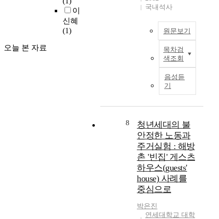
(1)
시
동
general
국내석사
일
다
론
이
간
노
understandings
반
.
자
신혜
은
동
toward contingent
적
그
유
(1)
원문보기
휴
문
workers, previously
으
중
를
게
제
existing labor union's
오늘 본 자료
로
심
회
목차검
시
이
와
perspectives toward
‘
에
복
색조회
간
연
관
contingent workers,
일
는
하
을
구
련
demands for
음성듣
하
바
기
제
는
된
systemization of
기
지
로
위
외
혈
행
laborers'
않
‘
한
하
연
위
organizations and
는
미
행
고
에
자
other overall aspects
’
디
동
4
근
8
청년세대의 불
전
and problems that are
존
어
에
0
거
체
relevant to contingent
안정한 노동과
재
(
나
시
한
에
workers. Many of
주거실험 : 해방
로
m
섰
간
전
대
European countries
촌 '빈집' 게스츠
인
e
다
을
통
한
have seen the rise of
식
d
.
하우스(guests'
초
적
종
contingent workers,
되
i
현
house) 사례를
과
인
합
and they have
는
a
직
중심으로
할
가
적
developed social
홈
)
언
수
족
인
welfare structures to
리
’
론
박은진
없
의
평
cope with such
스
가
인
연세대학교 대학
다
삶