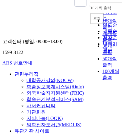
적
present formalities for
(
들
들
하
장
s
s
순
인
the use of contingent
10개씩 출력
서
R
을
내림차순
의
고
해
e
a
인기도
압
workers are highly
울
e
해
경
있
가
)
g
순
력
조회
inadequate to
역
y
직
10개씩
험
다
고
‘
o
과
연도순
suppress the
인
C
시
출력
을
.
있
빈
,
비
increasing use of
제목순
근
h
킨
20개씩
바
즉
으
집
A
판
contingent workers in
저자순
에
o
언
출력
탕
,
며
(
고객센터 (평일: 09:00~18:00)
p
의
the market. Thirdly,
발행기
위
w
론
30개씩
으
근
,
B
p
대
there are not
관순
치
1
사
1599-3122
출력
로
로
기
i
a
상
systemized
한
9
에
가
50개씩
기
존
n
d
이
legislatures that could
반
9
대
ARS 번호안내
늠
출력
준
의
z
u
되
supervise excessive
빈
3
해
해
법
가
i
100개씩
r
었
and repeated use of
관련누리집
곤
,
복
보
은
족
b
출력
a
다
contingent workers.
대학공개강의(KOCW)
운
2
직
는
제
이
)
i
.
Therefore, it is a great
학술정보통계시스템(Rinfo)
동
3
운
것
5
나
’
d
민
necessity to fast
공
4
동
외국학술지지원센터(FRIC)
을
0
공
에
e
주
conclude the
간
)
을
학술관계분석서비스(SAM)
목
조
동
관
e
화
discussion of revising
인
에
벌
사서커뮤니티
적
의
체
한
m
직
relevant matters of the
아
불
이
기관회원
으
규
가
이
e
후
KTC (Korea Tripartite
랫
과
는
지식나눔(LOOK)
로
정
아
야
d
에
Commission) First, we
마
하
한
의학전자도서관(MEDLIS)
한
을
닌
기
t
인
should state
을
다
편
다
유관기관 사이트
통
,
이
h
도
provisions that could
은
.
사