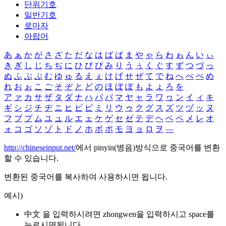
단위기호
일반기호
로마자
아랍어
あ
ぁ
か
が
さ
ざ
た
だ
な
は
ば
ぱ
ま
や
ゃ
ら
わ
ゎ
ん
い
ぃ
き
ぎ
し
じ
ち
ぢ
に
ひ
び
ぴ
み
り
う
ぅ
く
ぐ
す
ず
つ
づ
っ
ぬ
ふ
ぶ
ぷ
む
ゆ
ゅ
る
え
ぇ
け
げ
せ
ぜ
て
で
ね
へ
べ
ぺ
め
れ
お
ぉ
こ
ご
そ
ぞ
と
ど
の
ほ
ぼ
ぽ
も
よ
ょ
ろ
を
ア
ァ
カ
サ
ザ
タ
ダ
ナ
ハ
バ
パ
マ
ヤ
ャ
ラ
ワ
ヮ
ン
イ
ィ
キ
ギ
シ
ジ
チ
ヂ
ニ
ヒ
ビ
ピ
ミ
リ
ウ
ゥ
ク
グ
ス
ズ
ツ
ヅ
ッ
ヌ
フ
ブ
プ
ム
ユ
ュ
ル
エ
ェ
ケ
ゲ
セ
ゼ
テ
デ
ヘ
ベ
ペ
メ
レ
オ
ォ
コ
ゴ
ソ
ゾ
ト
ド
ノ
ホ
ボ
ポ
モ
ヨ
ョ
ロ
ヲ
―
http://chineseinput.net/
에서 pinyin(병음)방식으로 중국어를 변환
할 수 있습니다.
변환된 중국어를 복사하여 사용하시면 됩니다.
예시)
中文 을 입력하시려면
zhongwen
을 입력하시고 space를
누르시면됩니다.