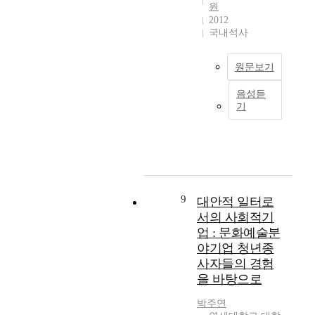
가
changes in labor
원
들
자
들
”
이
를
market, i.e. the
2012
의
리
은
라
아
시
increase in flexibility
국내석사
일
하
기
고
닌
도
of the market. They
상
고
자
규
자
한
have activated
활
있
협
원문보기
정
생
다
market-friendly social
동
다
회
하
적
.
welfare systems and
의
.
조
음성듣
고
으
이
1
have steadily
의
C
직
기
있
로
논
9
rephrased and
미
N
재
다
공
문
9
reconstructed the
를
N
건
.
동
은
0
welfare system in the
재
등
및
또
주
한
년
sector of senior issues,
구
으
기
한
거
국
대
child birth encourage
성
로
자
,
를
의
에
matters, gender
함
상
협
3
통
2
9
대안적 일터로
는
equality problems,
으
징
회
항
해
,
아
insurance relevant
서의 사회적기
로
되
를
에
공
3
동
matters and etc. to
업 : 문화예술분
써
는
통
서
동
0
노
meet the aging
야기업 청년종
임
미
한
는
체
대
동
society and the
금
국
편
사자들의 경험
“
를
청
즉
changes in the family
노
중
집
을 바탕으로
근
형
년
시
structure. As for the
동
심
권
로
성
세
근
North American
을
의
독
박주연
시
하
대
절
states, they devised