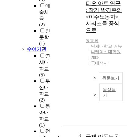
디오 아트 연구
예
은
: 작가 박경주의
술체
임
<이주노동자>
금
육
시리즈를 중심
노
(2)
으로
동
인
에
문학
윤동희
의
(1)
연세대학교 커뮤
존
수여기관
니케이션대학원
하
연
2008
여
세대
국내석사
생
학교
계
(5)
원문보기
를
부
꾸
산대
음성듣
려
오
학교
기
살
늘
(2)
아
날
동
간
우
아대
다
리
학교
.
는
(1)
따
미
전
라
국
3
국제 아동노동