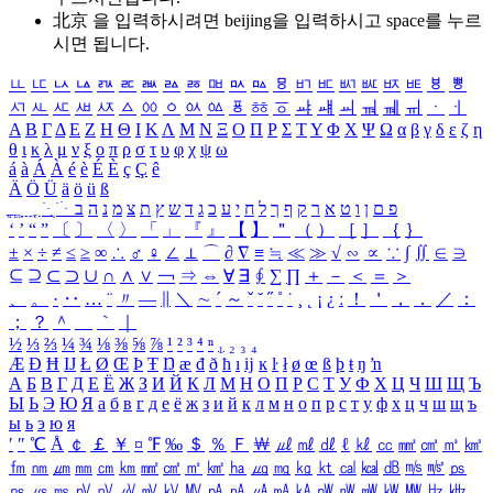
北京 을 입력하시려면
beijing
을 입력하시고 space를 누르
시면 됩니다.
ㅥ
ㅦ
ㅧ
ㅨ
ㅩ
ㅪ
ㅫ
ㅬ
ㅭ
ㅮ
ㅯ
ㅰ
ㅱ
ㅲ
ㅳ
ㅴ
ㅵ
ㅶ
ㅷ
ㅸ
ㅹ
ㅺ
ㅻ
ㅼ
ㅽ
ㅾ
ㅿ
ㆀ
ㆁ
ㆂ
ㆃ
ㆄ
ㆅ
ㆆ
ㆇ
ㆈ
ㆉ
ㆊ
ㆋ
ㆌ
ㆍ
ㆎ
Α
Β
Γ
Δ
Ε
Ζ
Η
Θ
Ι
Κ
Λ
Μ
Ν
Ξ
Ο
Π
Ρ
Σ
Τ
Υ
Φ
Χ
Ψ
Ω
α
β
γ
δ
ε
ζ
η
θ
ι
κ
λ
μ
ν
ξ
ο
π
ρ
σ
τ
υ
φ
χ
ψ
ω
á
à
Á
À
é
è
É
È
ç
Ç
ê
Ä
Ö
Ü
ä
ö
ü
ß
ְ
ֳ
ֲ
ֱ
ָ
ַ
ֵ
ֶ
ִ
ֹ
ּ
ֻ
ׂ
ׁ
ּ
ב
ה
נ
מ
צ
ת
ץ
ש
ד
ג
כ
ע
י
ח
ל
ך
ף
ק
ר
א
ט
ו
ן
ם
פ
‘
’
“
”
〔
〕
〈
〉
「
」
『
』
【
】
＂
（
）
［
］
｛
｝
±
×
÷
≠
≤
≥
∞
∴
♂
♀
∠
⊥
⌒
∂
∇
≡
≒
≪
≫
√
∽
∝
∵
∫
∬
∈
∋
⊆
⊇
⊂
⊃
∪
∩
∧
∨
￢
⇒
⇔
∀
∃
∮
∑
∏
＋
－
＜
＝
＞
、
。
·
‥
…
¨
〃
―
∥
＼
∼
´
～
ˇ
˘
˝
˚
˙
¸
˛
¡
¿
ː
！
＇
，
．
／
：
；
？
＾
＿
｀
｜
½
⅓
⅔
¼
¾
⅛
⅜
⅝
⅞
¹
²
³
⁴
ⁿ
₁
₂
₃
₄
Æ
Ð
Ħ
Ĳ
Ł
Ø
Œ
Þ
Ŧ
Ŋ
æ
đ
ð
ħ
ı
ĳ
ĸ
ŀ
ł
ø
œ
ß
þ
ŧ
ŋ
ŉ
А
Б
В
Г
Д
Е
Ё
Ж
З
И
Й
К
Л
М
Н
О
П
Р
С
Т
У
Ф
Х
Ц
Ч
Ш
Щ
Ъ
Ы
Ь
Э
Ю
Я
а
б
в
г
д
е
ё
ж
з
и
й
к
л
м
н
о
п
р
с
т
у
ф
х
ц
ч
ш
щ
ъ
ы
ь
э
ю
я
′
″
℃
Å
￠
￡
￥
¤
℉
‰
＄
％
Ｆ
￦
㎕
㎖
㎗
ℓ
㎘
㏄
㎣
㎤
㎥
㎦
㎙
㎚
㎛
㎜
㎝
㎞
㎟
㎠
㎡
㎢
㏊
㎍
㎎
㎏
㏏
㎈
㎉
㏈
㎧
㎨
㎰
㎱
㎲
㎳
㎴
㎵
㎶
㎷
㎸
㎹
㎀
㎁
㎂
㎃
㎄
㎺
㎻
㎽
㎾
㎿
㎐
㎑