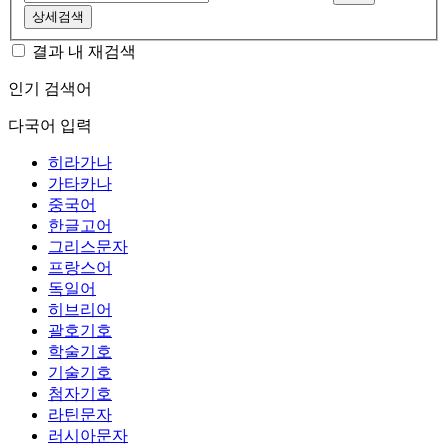
상세검색
결과 내 재검색
인기 검색어
다국어 입력
히라가나
가타카나
중국어
한글고어
그리스문자
프랑스어
독일어
히브리어
괄호기호
학술기호
기술기호
첨자기호
라틴문자
러시아문자