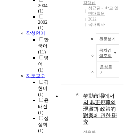
항
된
김행섭
는
계
2004
및
성균관대학교 일
문
임
의
(1)
2
반대학원
제
금
문
항
2022
에
2002
노
화
국내박사
(
관
(1)
동
(
근
한
작성언어
을
R
로
연
원문보기
한
할
e
시
구
국어
수
y
간
로
목차검
(11)
있
C
언
)
색조회
서
영
는
h
론
의
,
어
조
o
의
규
음성듣
국
(1)
건
w
자
정
기
제
지도교수
을
1
유
을
기
갖
9
를
김
통
구
추
9
억
현미
해
와
지
3
압
(1)
6
勞動市場에서
“
인
못
,
하
윤
의 非正規職의
1
도
하
2
던
태진
일
現實과 政策的
네
면
3
유
(1)
의
對案에 관한 硏
시
빈
4
신
정
근
究
아
곤
)
독
상희
로
정
해
를
재
(1)
시
정용화