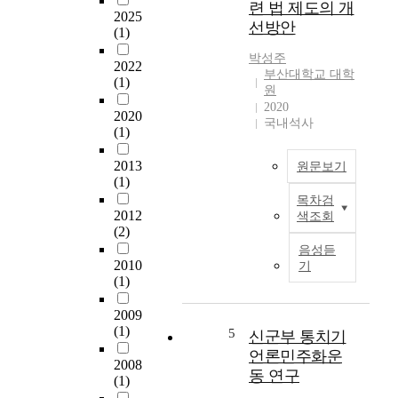
장
국
련 법 제도의 개
절
2025
하
이
선방안
(1)
하
기
유
려
위
럽
박성주
2022
는
한
이
부산대학교 대학
(1)
국
원
여
라
제
2020
러
는
2020
적
국내석사
정
기
(1)
인
책
원
노
이
을
2013
원문보기
력
시
공
(1)
이
행
유
목차검
근
인
2012
된
하
색조회
로
도
(2)
다
지
기
네
음성듣
.
않
준
시
2010
기
반
은
법
(1)
아
면
국
은
에
시
가
제
2009
서
장
,
5
(1)
5
신군부 통치기
직
이
즉
0
면
언론민주화운
요
제
2008
조
하
동 연구
구
3
(1)
1
게
하
세