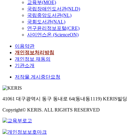
.
교육부(MOE)
해
이
다
e
네
restrict any
반
오
회
연
근
전
.
국립장애인도서관(NLD)
i
시
discrimination toward
빈
늘
민
구
로
에
빈
국립중앙도서관(NL)
n
아
contingent workers
곤
날
주
대
시
는
집
t
국회도서관(NAL)
정
with the excuses of
운
미
화
상
간
서
은
e
연구윤리정보포털(CRE)
부
labor period, working
동
디
를
은
의
로
2
r
사이언스온 (ScienceON)
는
hours, or other
을
어
위
기
범
전
0
c
국
differences in labor
하
에
한
존
위
혀
0
이용약관
o
제
types. The provision
는
대
선
의
에
몰
8
n
개인정보처리방침
노
should also include
5
한
언
정
대
랐
년
n
개인정보 재동의
동
the payment relevant
개
역
문
부
기
던
한
e
기관소개
기
issues. In other words,
단
사
발
주
시
성
커
c
구
the contingent
체
적
표
도
간
원
플
저작물 게시중단요청
t
(
workers should
가
인
및
사
이
들
과
e
I
receive same rate of
공
식
민
회
포
이
그
d
L
wages in compare to
동
이
주
적
함
공
의
n
O
other regular workers
으
상
화
41061 대구광역시 동구 동내로 64(동내동1119) KERIS빌딩
일
됨
동
친
e
)
if contingent workers
로
호
운
자
을
의
구
s
의
manifest same value
Copyright© KERIS. ALL RIGHTS RESERVED
운
대
동
리
밝
삶
가
s
아
of labor quality, or if
영
립
에
산
히
을
자
o
동
they are in the same
하
하
나
업
고
통
신
f
노
business sector.
는
는
섰
연
,
해
들
m
동
Secondly, the
장
데
다
장
근
그
의