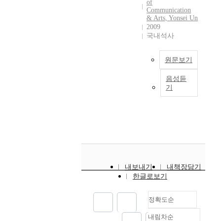
적
아
처
해
of
전
poverty and being
들
국
화
Communication
인
래
음
결
개
fully exposed to the
이
제
하
& Arts, Yonsei Un
일
에
문
해
되
cruel and merciless
2009
하
3
고
터
있
을
나
었
market principles. The
국내석사
는
세
자
로
는
연
가
다
status quo of
활
계
하
서
대
이
는
.
contingent workers in
동
를
였
의
원문보기
기
후
게
아
Korea is quite
은
지
다
가
시
2
스
동
different from such
어
배
.
음성듣
능
간
0
츠
M
노
mentioned countries.
떤
하
1
기
성
을
1
하
o
동
There are not
의
는
9
을
근
1
우
r
자
systemized
미
서
7
지
로
년
스
e
가
legislatures that could
가
양
5
니
시
현
(
t
많
protect contingent
있
제
년
고
간
재
g
h
은
workers, and we still
는
국
해
있
으
까
u
a
인
see many cases that
지
주
직
는
로
지
e
n
도
lack any rational
를
의
언
가
본
네
s
t
네
adjudication. Firstly,
분
의
론
내보내기
내책장담기
를
다
개
t
e
시
the current legislature
석
또
인
한글로보기
실
”
의
s
n
아
does not specifically
하
다
들
제
라
집
’
y
도
state the objects of
였
른
은
종
고
으
h
정확도순
e
국
hiring contingent
다
일
자
사
규
로
o
a
제
workers, Secordly, the
.
면
신
내림차순
자
정
확
u
r
정확도