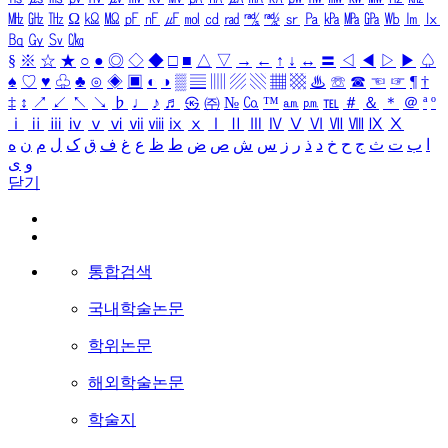
㎒
㎓
㎔
Ω
㏀
㏁
㎊
㎋
㎌
㏖
㏅
㎭
㎮
㎯
㏛
㎩
㎪
㎫
㎬
㏝
㏐
㏓
㏃
㏉
㏜
㏆
§
※
☆
★
○
●
◎
◇
◆
□
■
△
▽
→
←
↑
↓
↔
〓
◁
◀
▷
▶
♤
♠
♡
♥
♧
♣
⊙
◈
▣
◐
◑
▒
▤
▥
▨
▧
▦
▩
♨
☏
☎
☜
☞
¶
†
‡
↕
↗
↙
↖
↘
♭
♩
♪
♬
㉿
㈜
№
㏇
™
㏂
㏘
℡
＃
＆
＊
＠
ª
º
ⅰ
ⅱ
ⅲ
ⅳ
ⅴ
ⅵ
ⅶ
ⅷ
ⅸ
ⅹ
Ⅰ
Ⅱ
Ⅲ
Ⅳ
Ⅴ
Ⅵ
Ⅶ
Ⅷ
Ⅸ
Ⅹ
ا
ب
ت
ث
ج
ح
خ
د
ذ
ر
ز
س
ش
ص
ض
ط
ظ
ع
غ
ف
ق
ک
ل
م
ن
ه
و
ی
닫기
통합검색
국내학술논문
학위논문
해외학술논문
학술지