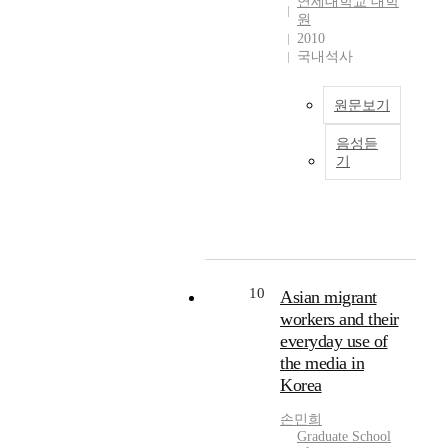
연세대학교 대학
하
미
립
간
고
가
을
'workfare' policy to
원
지
디
의
에
있
처
요
connect the welfare
2010
않
어
헌
는
는
한
국내석사
구
allowances and
는
는
법
작
‘
불
하
working condition to
사
객
명
업
빈
안
는
hinder the entrance of
람
관
문
원문보기
을
집
정
국
unstable and low-paid
들
성
화
위
’
한
제
laborers to the labor
은
을
등
음성듣
본
하
에
노
적
market. Unlike North
기
어
표
을
연
여
대
동
인
American countries,
떻
방
통
구
근
한
과
아
European states have
게
하
하
는
로
것
주
동
established social safe
살
지
여
한
자
이
거
노
guard that could
아
만
법
국
가
다
문
동
minimize the damages
가
,
적
의
사
.
제
반
for the lowest paying
야
실
으
사
용
빈
를
10
Asian migrant
대
families such as
하
은
로
회
자
집
함
workers and their
운
providing tax
는
그
언
적
의
은
께
동
exemptions or lowest
everyday use of
지
객
론
기
지
2
살
이
income guarantee
the media in
,
관
자
업
휘
0
기
활
systems. These
Korea
그
성
유
이
·
0
를
발
measure save many
리
이
를
대
감
8
통
하
families from falling
손민희
고
란
명
안
독
년
해
Graduate School
게
into the darkest
그
결
문