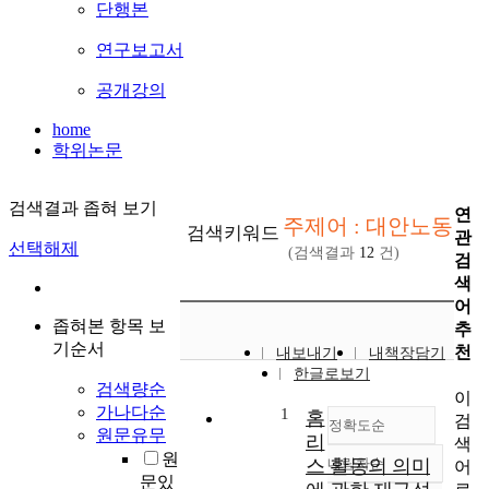
단행본
연구보고서
공개강의
home
학위논문
검색결과 좁혀 보기
연
주제어 : 대안노동
검색키워드
관
선택해제
(검색결과
12
건)
검
색
어
좁혀본 항목 보
추
기순서
천
내보내기
내책장담기
한글로보기
검색량순
이
가나다순
1
홈
검
정확도순
원문유무
리
색
원
스 활동의 의미
내림차순
어
정확도
문있