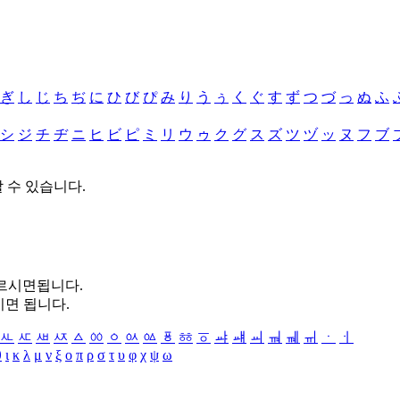
ぎ
し
じ
ち
ぢ
に
ひ
び
ぴ
み
り
う
ぅ
く
ぐ
す
ず
つ
づ
っ
ぬ
ふ
シ
ジ
チ
ヂ
ニ
ヒ
ビ
ピ
ミ
リ
ウ
ゥ
ク
グ
ス
ズ
ツ
ヅ
ッ
ヌ
フ
ブ
할 수 있습니다.
누르시면됩니다.
시면 됩니다.
ㅻ
ㅼ
ㅽ
ㅾ
ㅿ
ㆀ
ㆁ
ㆂ
ㆃ
ㆄ
ㆅ
ㆆ
ㆇ
ㆈ
ㆉ
ㆊ
ㆋ
ㆌ
ㆍ
ㆎ
θ
ι
κ
λ
μ
ν
ξ
ο
π
ρ
σ
τ
υ
φ
χ
ψ
ω