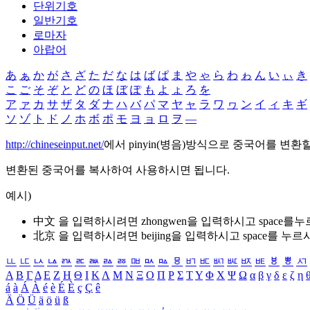
단위기호
일반기호
로마자
아랍어
あ
ぁ
か
が
さ
ざ
た
だ
な
は
ば
ぱ
ま
や
ゃ
ら
わ
ゎ
ん
い
ぃ
き
こ
ご
そ
ぞ
と
ど
の
ほ
ぼ
ぽ
も
よ
ょ
ろ
を
ア
ァ
カ
サ
ザ
タ
ダ
ナ
ハ
バ
パ
マ
ヤ
ャ
ラ
ワ
ヮ
ン
イ
ィ
キ
ギ
ソ
ゾ
ト
ド
ノ
ホ
ボ
ポ
モ
ヨ
ョ
ロ
ヲ
―
http://chineseinput.net/
에서 pinyin(병음)방식으로 중국어를 변환
변환된 중국어를 복사하여 사용하시면 됩니다.
예시)
中文 을 입력하시려면
zhongwen
을 입력하시고 space를
北京 을 입력하시려면
beijing
을 입력하시고 space를 누르
ㅥ
ㅦ
ㅧ
ㅨ
ㅩ
ㅪ
ㅫ
ㅬ
ㅭ
ㅮ
ㅯ
ㅰ
ㅱ
ㅲ
ㅳ
ㅴ
ㅵ
ㅶ
ㅷ
ㅸ
ㅹ
ㅺ
Α
Β
Γ
Δ
Ε
Ζ
Η
Θ
Ι
Κ
Λ
Μ
Ν
Ξ
Ο
Π
Ρ
Σ
Τ
Υ
Φ
Χ
Ψ
Ω
α
β
γ
δ
ε
ζ
η
á
à
Á
À
é
è
É
È
ç
Ç
ê
Ä
Ö
Ü
ä
ö
ü
ß