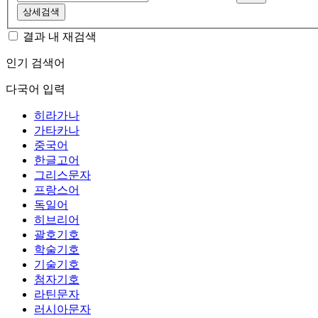
상세검색
결과 내 재검색
인기 검색어
다국어 입력
히라가나
가타카나
중국어
한글고어
그리스문자
프랑스어
독일어
히브리어
괄호기호
학술기호
기술기호
첨자기호
라틴문자
러시아문자