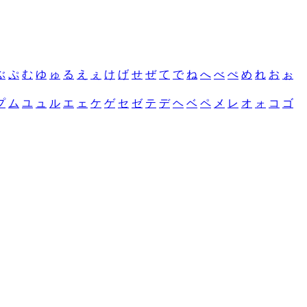
ぶ
ぷ
む
ゆ
ゅ
る
え
ぇ
け
げ
せ
ぜ
て
で
ね
へ
べ
ぺ
め
れ
お
ぉ
プ
ム
ユ
ュ
ル
エ
ェ
ケ
ゲ
セ
ゼ
テ
デ
ヘ
ベ
ペ
メ
レ
オ
ォ
コ
ゴ